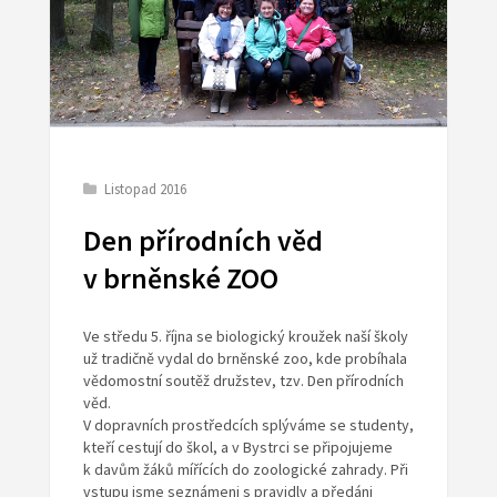
Listopad 2016
Den přírodních věd
v brněnské ZOO
Ve středu 5. října se biologický kroužek naší školy
už tradičně vydal do brněnské zoo, kde probíhala
vědomostní soutěž družstev, tzv. Den přírodních
věd.
V dopravních prostředcích splýváme se studenty,
kteří cestují do škol, a v Bystrci se připojujeme
k davům žáků mířících do zoologické zahrady. Při
vstupu jsme seznámeni s pravidly a předáni