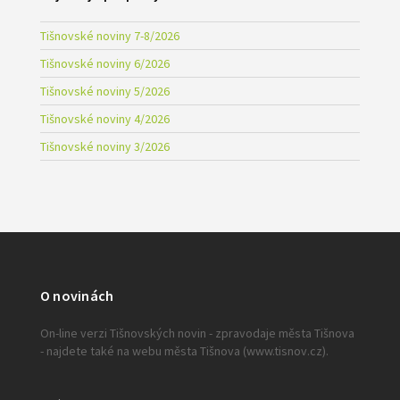
Tišnovské noviny 7-8/2026
Tišnovské noviny 6/2026
Tišnovské noviny 5/2026
Tišnovské noviny 4/2026
Tišnovské noviny 3/2026
O novinách
On-line verzi Tišnovských novin - zpravodaje města Tišnova
- najdete také na webu města Tišnova (www.tisnov.cz).