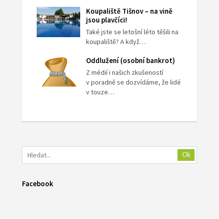
Koupaliště Tišnov – na vině
jsou plavčíci!
Také jste se letošní léto těšili na
koupaliště? A když…
Oddlužení (osobní bankrot)
Z médií i našich zkušeností
v poradně se dozvídáme, že lidé
v touze…
Ok
Facebook