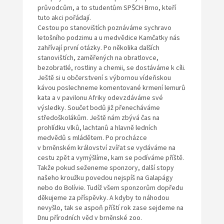
průvodcům, a to studentům SPŠCH Brno, kteří
tuto akci pořádají.
Cestou po stanovištích poznáváme sychravo
letošního podzimu a u medvědice Kamčatky nás
zahřívají první otázky. Po několika dalších
stanovištích, zaměřených na obratlovce,
bezobratlé, rostliny a chemii, se dostáváme k cíli.
Ještě si u občerstvení s výbornou vídeňskou
kávou poslechneme komentované krmení lemurů
kata a v pavilonu Afriky odevzdáváme své
výsledky. Součet bodů již přenecháváme
středoškolákům. Ještě nám zbývá čas na
prohlídku vlků, lachtanů a hlavně ledních
medvědů s mládětem. Po procházce
v brněnském království zvířat se vydáváme na
cestu zpět a vymýšlíme, kam se podíváme příště.
Takže pokud seženeme sponzory, další stopy
našeho kroužku povedou nejspíš na Galapágy
nebo do Bolívie. Tudíž všem sponzorům dopředu
děkujeme za příspěvky. A kdyby to náhodou
nevyšlo, tak se aspoň příští rok zase sejdeme na
Dnu přírodních věd v brněnské zoo.