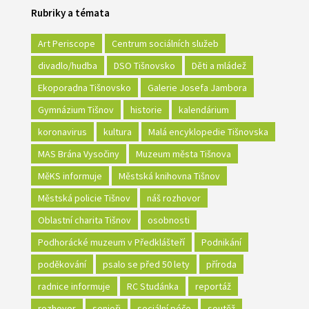
Rubriky a témata
Art Periscope
Centrum sociálních služeb
divadlo/hudba
DSO Tišnovsko
Děti a mládež
Ekoporadna Tišnovsko
Galerie Josefa Jambora
Gymnázium Tišnov
historie
kalendárium
koronavirus
kultura
Malá encyklopedie Tišnovska
MAS Brána Vysočiny
Muzeum města Tišnova
MěKS informuje
Městská knihovna Tišnov
Městská policie Tišnov
náš rozhovor
Oblastní charita Tišnov
osobnosti
Podhorácké muzeum v Předklášteří
Podnikání
poděkování
psalo se před 50 lety
příroda
radnice informuje
RC Studánka
reportáž
rozhovor
senioři
sociální péče
soutěž