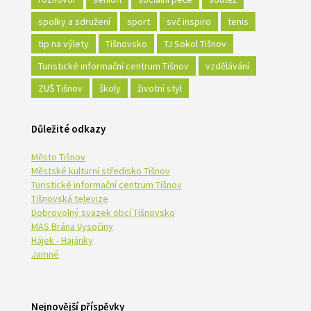
spolky a sdružení
sport
svč inspiro
tenis
tip na výlety
Tišnovsko
TJ Sokol Tišnov
Turistické informační centrum Tišnov
vzdělávání
ZUŠ Tišnov
školy
životní styl
Důležité odkazy
Město Tišnov
Městské kulturní středisko Tišnov
Turistické informační centrum Tišnov
Tišnovská televize
Dobrovolný svazek obcí Tišnovsko
MAS Brána Vysočiny
Hájek - Hajánky
Jamné
Nejnovější příspěvky