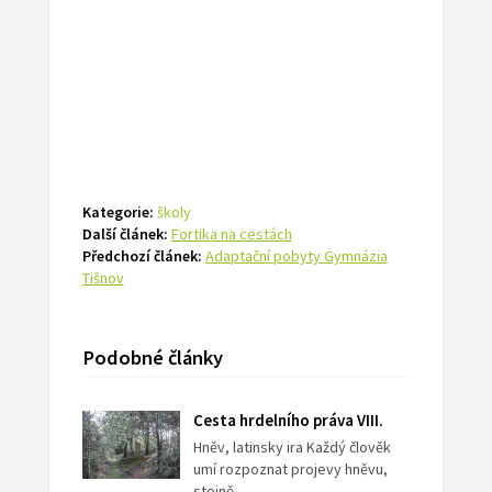
Kategorie:
školy
Další článek:
Fortika na cestách
Předchozí článek:
Adaptační pobyty Gymnázia
Tišnov
Podobné články
Cesta hrdelního práva VIII.
Hněv, latinsky ira Každý člověk
umí rozpoznat projevy hněvu,
stejně…