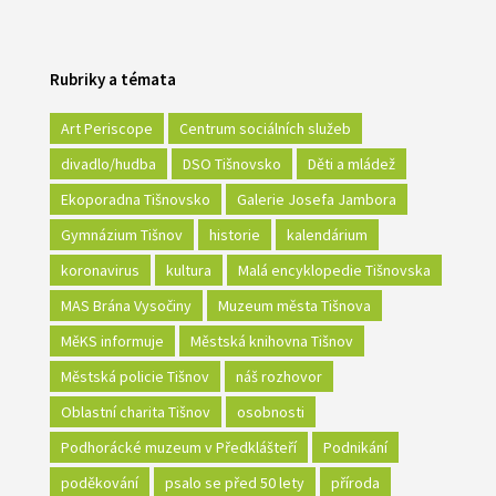
Rubriky a témata
Art Periscope
Centrum sociálních služeb
divadlo/hudba
DSO Tišnovsko
Děti a mládež
Ekoporadna Tišnovsko
Galerie Josefa Jambora
Gymnázium Tišnov
historie
kalendárium
koronavirus
kultura
Malá encyklopedie Tišnovska
MAS Brána Vysočiny
Muzeum města Tišnova
MěKS informuje
Městská knihovna Tišnov
Městská policie Tišnov
náš rozhovor
Oblastní charita Tišnov
osobnosti
Podhorácké muzeum v Předklášteří
Podnikání
poděkování
psalo se před 50 lety
příroda