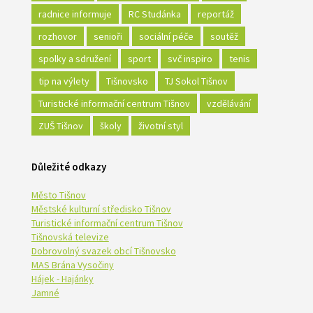
radnice informuje
RC Studánka
reportáž
rozhovor
senioři
sociální péče
soutěž
spolky a sdružení
sport
svč inspiro
tenis
tip na výlety
Tišnovsko
TJ Sokol Tišnov
Turistické informační centrum Tišnov
vzdělávání
ZUŠ Tišnov
školy
životní styl
Důležité odkazy
Město Tišnov
Městské kulturní středisko Tišnov
Turistické informační centrum Tišnov
Tišnovská televize
Dobrovolný svazek obcí Tišnovsko
MAS Brána Vysočiny
Hájek - Hajánky
Jamné