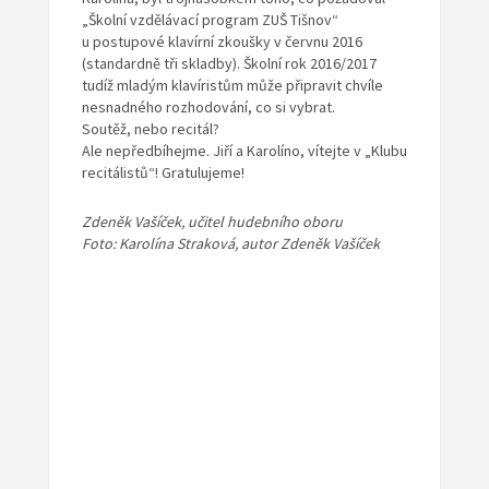
„Školní vzdělávací program ZUŠ Tišnov“
u postupové klavírní zkoušky v červnu 2016
(standardně tři skladby). Školní rok 2016/2017
tudíž mladým klavíristům může připravit chvíle
nesnadného rozhodování, co si vybrat.
Soutěž, nebo recitál?
Ale nepředbíhejme. Jiří a Karolíno, vítejte v „Klubu
recitálistů“! Gratulujeme!
Zdeněk Vašíček, učitel hudebního oboru
Foto: Karolína Straková, autor Zdeněk Vašíček