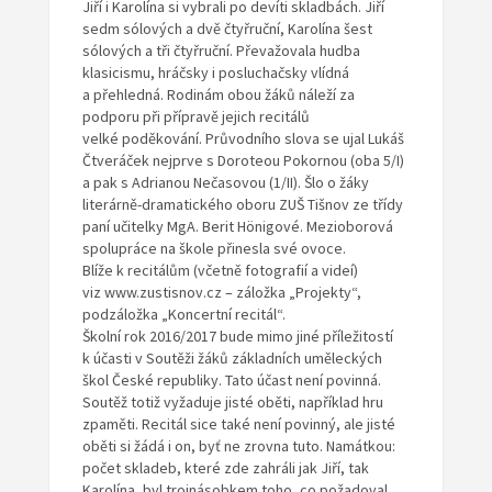
Jiří i Karolína si vybrali po devíti skladbách. Jiří
sedm sólových a dvě čtyřruční, Karolína šest
sólových a tři čtyřruční. Převažovala hudba
klasicismu, hráčsky i posluchačsky vlídná
a přehledná. Rodinám obou žáků náleží za
podporu při přípravě jejich recitálů
velké poděkování. Průvodního slova se ujal Lukáš
Čtveráček nejprve s Doroteou Pokornou (oba 5/I)
a pak s Adrianou Nečasovou (1/II). Šlo o žáky
literárně-dramatického oboru ZUŠ Tišnov ze třídy
paní učitelky MgA. Berit Hönigové. Mezioborová
spolupráce na škole přinesla své ovoce.
Blíže k recitálům (včetně fotografií a videí)
viz www.zustisnov.cz – záložka „Projekty“,
podzáložka „Koncertní recitál“.
Školní rok 2016/2017 bude mimo jiné příležitostí
k účasti v Soutěži žáků základních uměleckých
škol České republiky. Tato účast není povinná.
Soutěž totiž vyžaduje jisté oběti, například hru
zpaměti. Recitál sice také není povinný, ale jisté
oběti si žádá i on, byť ne zrovna tuto. Namátkou:
počet skladeb, které zde zahráli jak Jiří, tak
Karolína, byl trojnásobkem toho, co požadoval