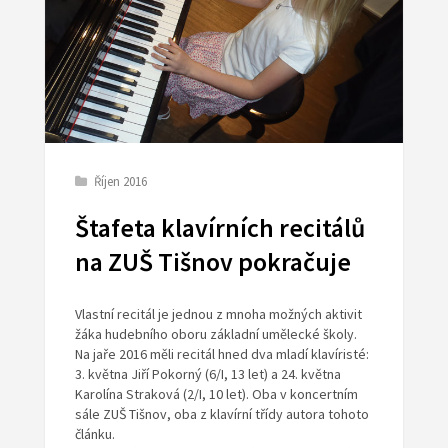
Říjen 2016
Štafeta klavírních recitálů
na ZUŠ Tišnov pokračuje
Vlastní recitál je jednou z mnoha možných aktivit
žáka hudebního oboru základní umělecké školy.
Na jaře 2016 měli recitál hned dva mladí klavíristé:
3. května Jiří Pokorný (6/I, 13 let) a 24. května
Karolína Straková (2/I, 10 let). Oba v koncertním
sále ZUŠ Tišnov, oba z klavírní třídy autora tohoto
článku.