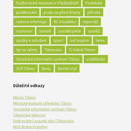
Podhorácké muzeum v Předklášteří
Podnikání
poděkování
psalo se před 50 lety
příroda
radnice informuje
RC Studánka
reportáž
rozhovor
senioři
sociální péče
soutěž
spolky a sdružení
sport
svč inspiro
tenis
tip na výlety
Tišnovsko
TJ Sokol Tišnov
Turistické informační centrum Tišnov
vzdělávání
ZUŠ Tišnov
školy
životní styl
Důležité odkazy
Město Tišnov
Městské kulturní středisko Tišnov
Turistické informační centrum Tišnov
Tišnovská televize
Dobrovolný svazek obcí Tišnovsko
MAS Brána Vysočiny