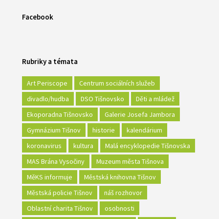
Facebook
Rubriky a témata
Art Periscope
Centrum sociálních služeb
divadlo/hudba
DSO Tišnovsko
Děti a mládež
Ekoporadna Tišnovsko
Galerie Josefa Jambora
Gymnázium Tišnov
historie
kalendárium
koronavirus
kultura
Malá encyklopedie Tišnovska
MAS Brána Vysočiny
Muzeum města Tišnova
MěKS informuje
Městská knihovna Tišnov
Městská policie Tišnov
náš rozhovor
Oblastní charita Tišnov
osobnosti