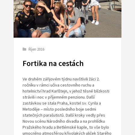
Říjen 2016
Fortika na cestách
Ve druhém zářijovém týdnu navštívili žáci 2.
ročníku v rámci učiva cestovního ruchu a
hotelnictví hrad Karlštejn, v jehož těsné blízkosti
strávili i noc v příjemném penzionu. Další
zastávkou se stala Praha, kostel sv. Cyrila a
Metoděje – místo posledního boje sedmi
statečných parašutistů. Další kroky vedly přes
Novou scénu Národního divadla a na prohlídku
Pražského hradu a Betlémské kaple, to vše bylo
umocněno atmosférou křivolakých uliček Starého