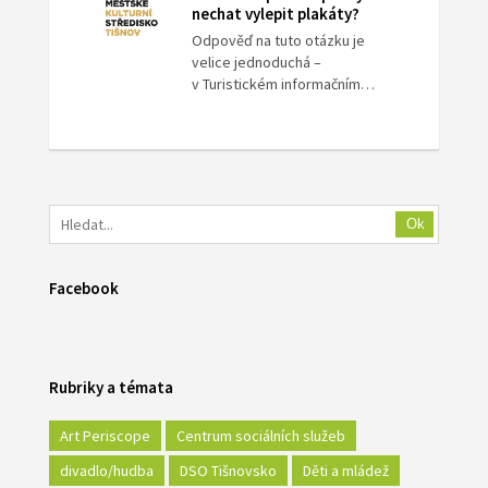
nechat vylepit plakáty?
Odpověď na tuto otázku je
velice jednoduchá –
v Turistickém informačním…
Ok
Facebook
Rubriky a témata
Art Periscope
Centrum sociálních služeb
divadlo/hudba
DSO Tišnovsko
Děti a mládež