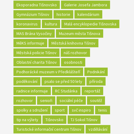
Ekoporadna Tišnovsko
Galerie Josefa Jambora
Gymnázium Tišnov
historie
kalendárium
koronavirus
kultura
Malá encyklopedie Tišnovska
MAS Brána Vysočiny
Muzeum města Tišnova
MěKS informuje
Městská knihovna Tišnov
Městská policie Tišnov
náš rozhovor
Oblastní charita Tišnov
osobnosti
Podhorácké muzeum v Předklášteří
Podnikání
poděkování
psalo se před 50 lety
příroda
radnice informuje
RC Studánka
reportáž
rozhovor
senioři
sociální péče
soutěž
spolky a sdružení
sport
svč inspiro
tenis
tip na výlety
Tišnovsko
TJ Sokol Tišnov
Turistické informační centrum Tišnov
vzdělávání