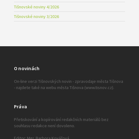
Tišnovské noviny 4/2026
Tišnovské noviny 3/2026
O novinách
On-line verzi Tišnovských novin - zpravodaje města Tišnova
- najdete také na webu města Tišnova (www.tisnov.cz).
Práva
Přetiskování a kopírování redakčních materiálů bez
souhlasu redakce není dovoleno.
Editor: Mgr. Barbora Kovářová