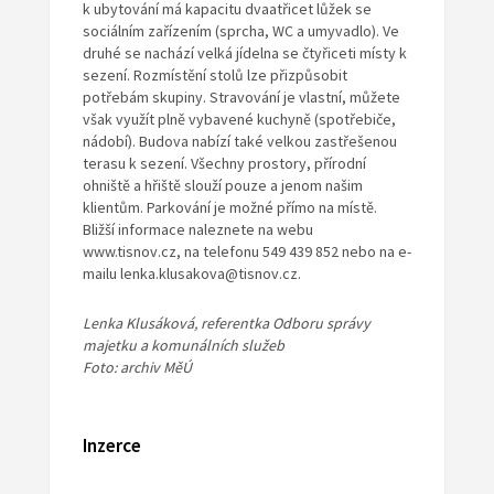
k ubytování má kapacitu dvaatřicet lůžek se
sociálním zařízením (sprcha, WC a umyvadlo). Ve
druhé se nachází velká jídelna se čtyřiceti místy k
sezení. Rozmístění stolů lze přizpůsobit
potřebám skupiny. Stravování je vlastní, můžete
však využít plně vybavené kuchyně (spotřebiče,
nádobí). Budova nabízí také velkou zastřešenou
terasu k sezení. Všechny prostory, přírodní
ohniště a hřiště slouží pouze a jenom našim
klientům. Parkování je možné přímo na místě.
Bližší informace naleznete na webu
www.tisnov.cz, na telefonu 549 439 852 nebo na e-
mailu lenka.klusakova@tisnov.cz.
Lenka Klusáková, referentka Odboru správy
majetku a komunálních služeb
Foto: archiv MěÚ
Inzerce