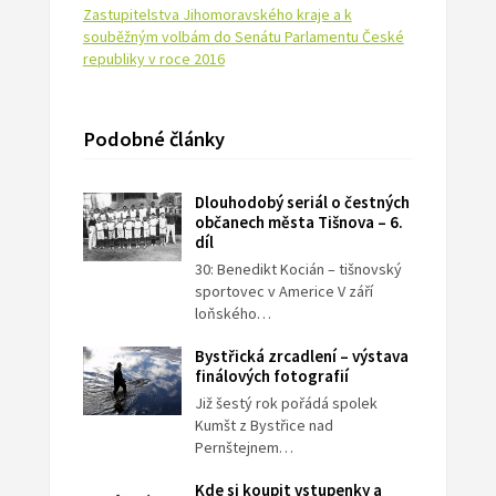
Zastupitelstva Jihomoravského kraje a k
souběžným volbám do Senátu Parlamentu České
republiky v roce 2016
Podobné články
Dlouhodobý seriál o čestných
občanech města Tišnova – 6.
díl
30: Benedikt Kocián – tišnovský
sportovec v Americe V září
loňského…
Bystřická zrcadlení – výstava
finálových fotografií
Již šestý rok pořádá spolek
Kumšt z Bystřice nad
Pernštejnem…
Kde si koupit vstupenky a