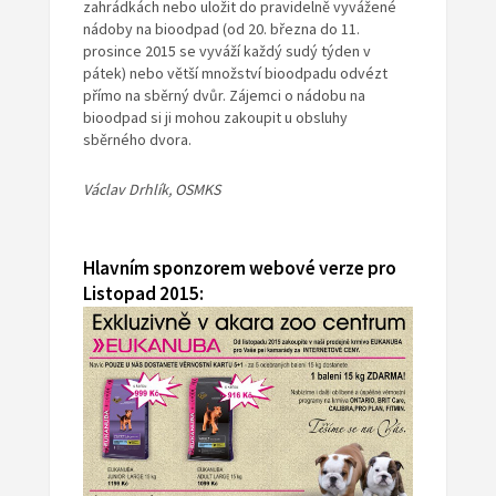
zahrádkách nebo uložit do pravidelně vyvážené
nádoby na bioodpad (od 20. března do 11.
prosince 2015 se vyváží každý sudý týden v
pátek) nebo větší množství bioodpadu odvézt
přímo na sběrný dvůr. Zájemci o nádobu na
bioodpad si ji mohou zakoupit u obsluhy
sběrného dvora.
Václav Drhlík, OSMKS
Hlavním sponzorem webové verze pro
Listopad 2015: