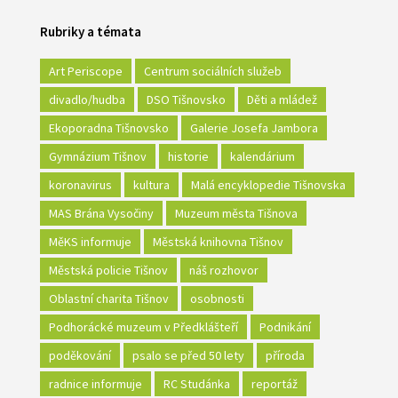
Rubriky a témata
Art Periscope
Centrum sociálních služeb
divadlo/hudba
DSO Tišnovsko
Děti a mládež
Ekoporadna Tišnovsko
Galerie Josefa Jambora
Gymnázium Tišnov
historie
kalendárium
koronavirus
kultura
Malá encyklopedie Tišnovska
MAS Brána Vysočiny
Muzeum města Tišnova
MěKS informuje
Městská knihovna Tišnov
Městská policie Tišnov
náš rozhovor
Oblastní charita Tišnov
osobnosti
Podhorácké muzeum v Předklášteří
Podnikání
poděkování
psalo se před 50 lety
příroda
radnice informuje
RC Studánka
reportáž