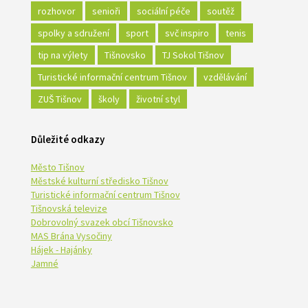
rozhovor
senioři
sociální péče
soutěž
spolky a sdružení
sport
svč inspiro
tenis
tip na výlety
Tišnovsko
TJ Sokol Tišnov
Turistické informační centrum Tišnov
vzdělávání
ZUŠ Tišnov
školy
životní styl
Důležité odkazy
Město Tišnov
Městské kulturní středisko Tišnov
Turistické informační centrum Tišnov
Tišnovská televize
Dobrovolný svazek obcí Tišnovsko
MAS Brána Vysočiny
Hájek - Hajánky
Jamné