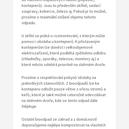
kontejnerů). Jsou to především skříně, sedací
soupravy, koberce, železo aj. Pokud je to možné,
prosíme o maximální snížení objemu tohoto
odpadu.
U skříní se jedná o rozmontování, s kterým může
pomoci i obsluha u kontejnerů. K přistaveným
kontejnerům lze donést i velkoobjemové
elektrozařízení, které podléhá zpětnému odběru
(chladničky, sporáky, televize, monitory aj.) a
které město odebírá prioritně na sběrném dvoře.
Prosíme o respektování pokynů obsluhy na
jednotlivých stanovištích. Z bioodpadů lze ke
kontejneru odložit pouze větve z ořezu stromů a
keřů, které je také možné celoročně odevzdávat
na sběrném dvoře, kde se tento odpad dále
štěpkuje.
Ostatní bioodpad ze zahrad a z domácností
doporučujeme nejlépe kompostovat na vlastních