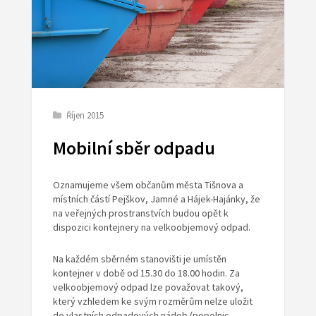
Říjen 2015
Mobilní sběr odpadu
Oznamujeme všem občanům města Tišnova a
místních částí Pejškov, Jamné a Hájek-Hajánky, že
na veřejných prostranstvích budou opět k
dispozici kontejnery na velkoobjemový odpad.
Na každém sběrném stanovišti je umístěn
kontejner v době od 15.30 do 18.00 hodin. Za
velkoobjemový odpad lze považovat takový,
který vzhledem ke svým rozměrům nelze uložit
do vlastních odpadových nádob (popelnic,