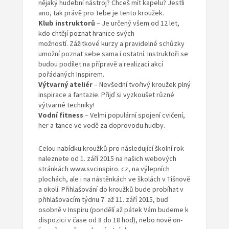
nějaký hudební nástroj? Chceš mít kapelu? Jestli
ano, tak právě pro Tebe je tento kroužek.
Klub instruktorů
– Je určený všem od 12 let,
kdo chtějí poznat hranice svých
možností. Zážitkové kurzy a pravidelné schůzky
umožní poznat sebe sama i ostatní. Instruktoři se
budou podílet na přípravě a realizaci akcí
pořádaných Inspirem.
Výtvarný ateliér
– Nevšední tvořivý kroužek plný
inspirace a fantazie. Přijď si vyzkoušet různé
výtvarné techniky!
Vodní fitness
– Velmi populární spojení cvičení,
her a tance ve vodě za doprovodu hudby.
Celou nabídku kroužků pro následující školní rok
naleznete od 1. září 2015 na našich webových
stránkách www.svcinspiro. cz, na výlepních
plochách, ale i na nástěnkách ve školách v Tišnově
a okolí. Přihlašování do kroužků bude probíhat v
přihlašovacím týdnu 7. až 11. září 2015, buď
osobně v Inspiru (pondělí až pátek Vám budeme k
dispozici v čase od 8 do 18 hod), nebo nově on-