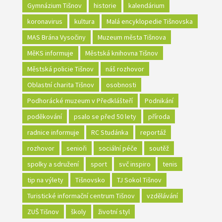
Gymnázium Tišnov
historie
kalendárium
koronavirus
kultura
Malá encyklopedie Tišnovska
MAS Brána Vysočiny
Muzeum města Tišnova
MěKS informuje
Městská knihovna Tišnov
Městská policie Tišnov
náš rozhovor
Oblastní charita Tišnov
osobnosti
Podhorácké muzeum v Předklášteří
Podnikání
poděkování
psalo se před 50 lety
příroda
radnice informuje
RC Studánka
reportáž
rozhovor
senioři
sociální péče
soutěž
spolky a sdružení
sport
svč inspiro
tenis
tip na výlety
Tišnovsko
TJ Sokol Tišnov
Turistické informační centrum Tišnov
vzdělávání
ZUŠ Tišnov
školy
životní styl