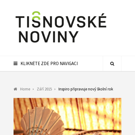
KLIKNĚTE ZDE PRO NAVIGACI
Home
Září 2015
Inspiro připravuje nový školní rok