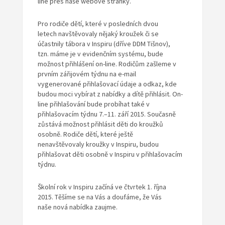
line přes naše webové stránky.
Pro rodiče dětí, které v posledních dvou
letech navštěvovaly nějaký kroužek či se
účastnily tábora v Inspiru (dříve DDM Tišnov),
tzn. máme je v evidenčním systému, bude
možnost přihlášení on-line. Rodičům zašleme v
prvním zářijovém týdnu na e-mail
vygenerované přihlašovací údaje a odkaz, kde
budou moci vybírat z nabídky a dítě přihlásit. On-
line přihlašování bude probíhat také v
přihlašovacím týdnu 7.–11. září 2015. Současně
zůstává možnost přihlásit děti do kroužků
osobně. Rodiče dětí, které ještě
nenavštěvovaly kroužky v Inspiru, budou
přihlašovat děti osobně v Inspiru v přihlašovacím
týdnu.
Školní rok v Inspiru začíná ve čtvrtek 1. října
2015. Těšíme se na Vás a doufáme, že Vás
naše nová nabídka zaujme.