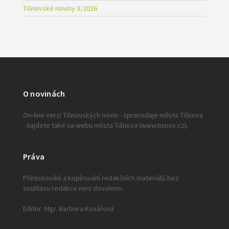
Tišnovské noviny 3/2026
O novinách
On-line verzi Tišnovských novin - zpravodaje města Tišnova
- najdete také na webu města Tišnova (www.tisnov.cz).
Práva
Přetiskování a kopírování redakčních materiálů bez
souhlasu redakce není dovoleno.
Editor: Mgr. Barbora Kovářová