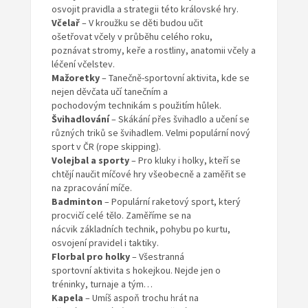
osvojit pravidla a strategii této královské hry.
Včelař
– V kroužku se děti budou učit
ošetřovat včely v průběhu celého roku,
poznávat stromy, keře a rostliny, anatomii včely a
léčení včelstev.
Mažoretky
– Tanečně-sportovní aktivita, kde se
nejen děvčata učí tanečním a
pochodovým technikám s použitím hůlek.
Švihadlování
– Skákání přes švihadlo a učení se
různých triků se švihadlem. Velmi populární nový
sport v ČR (rope skipping).
Volejbal a sporty
– Pro kluky i holky, kteří se
chtějí naučit míčové hry všeobecně a zaměřit se
na zpracování míče.
Badminton
– Populární raketový sport, který
procvičí celé tělo. Zaměříme se na
nácvik základních technik, pohybu po kurtu,
osvojení pravidel i taktiky.
Florbal pro holky
– Všestranná
sportovní aktivita s hokejkou. Nejde jen o
tréninky, turnaje a tým…
Kapela
– Umíš aspoň trochu hrát na