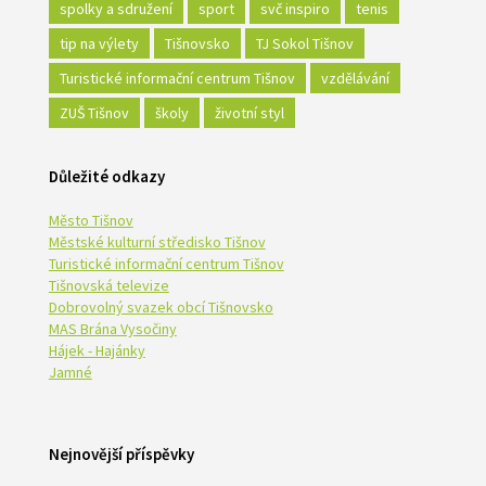
spolky a sdružení
sport
svč inspiro
tenis
tip na výlety
Tišnovsko
TJ Sokol Tišnov
Turistické informační centrum Tišnov
vzdělávání
ZUŠ Tišnov
školy
životní styl
Důležité odkazy
Město Tišnov
Městské kulturní středisko Tišnov
Turistické informační centrum Tišnov
Tišnovská televize
Dobrovolný svazek obcí Tišnovsko
MAS Brána Vysočiny
Hájek - Hajánky
Jamné
Nejnovější příspěvky