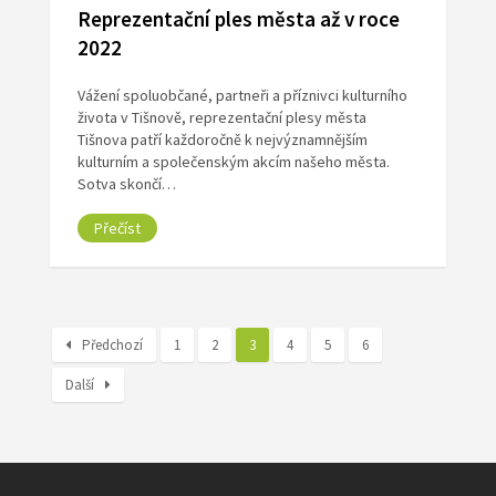
Reprezentační ples města až v roce
2022
Vážení spoluobčané, partneři a příznivci kulturního
života v Tišnově, reprezentační plesy města
Tišnova patří každoročně k nejvýznamnějším
kulturním a společenským akcím našeho města.
Sotva skončí…
Přečíst
Předchozí
1
2
3
4
5
6
Další