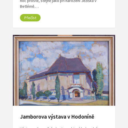
noc prostě, stejně jako při narození Ježíška v
Betlémě.…
Přečíst
Jamborova výstava v Hodoníně