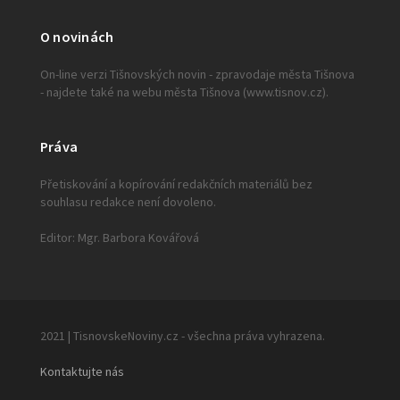
O novinách
On-line verzi Tišnovských novin - zpravodaje města Tišnova
- najdete také na webu města Tišnova (www.tisnov.cz).
Práva
Přetiskování a kopírování redakčních materiálů bez
souhlasu redakce není dovoleno.
Editor: Mgr. Barbora Kovářová
2021 | TisnovskeNoviny.cz - všechna práva vyhrazena.
Kontaktujte nás