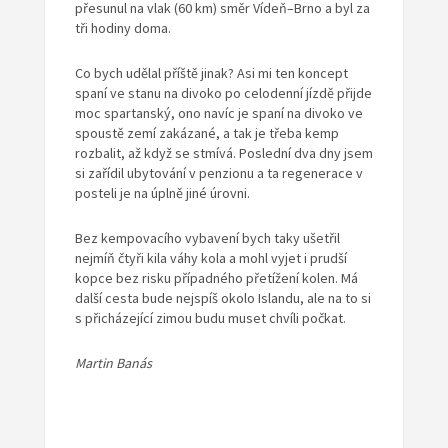
přesunul na vlak (60 km) směr Vídeň–Brno a byl za
tři hodiny doma.
Co bych udělal příště jinak? Asi mi ten koncept
spaní ve stanu na divoko po celodenní jízdě přijde
moc spartanský, ono navíc je spaní na divoko ve
spoustě zemí zakázané, a tak je třeba kemp
rozbalit, až když se stmívá. Poslední dva dny jsem
si zařídil ubytování v penzionu a ta regenerace v
posteli je na úplně jiné úrovni.
Bez kempovacího vybavení bych taky ušetřil
nejmíň čtyři kila váhy kola a mohl vyjet i prudší
kopce bez risku případného přetížení kolen. Má
další cesta bude nejspíš okolo Islandu, ale na to si
s přicházející zimou budu muset chvíli počkat.
Martin Banás