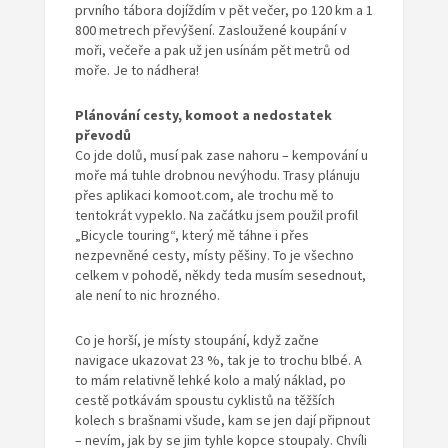
prvního tábora dojíždím v pět večer, po 120 km a 1
800 metrech převýšení. Zasloužené koupání v
moři, večeře a pak už jen usínám pět metrů od
moře. Je to nádhera!
Plánování cesty, komoot a nedostatek
převodů
Co jde dolů, musí pak zase nahoru – kempování u
moře má tuhle drobnou nevýhodu. Trasy plánuju
přes aplikaci komoot.com, ale trochu mě to
tentokrát vypeklo. Na začátku jsem použil profil
„Bicycle touring“, který mě táhne i přes
nezpevněné cesty, místy pěšiny. To je všechno
celkem v pohodě, někdy teda musím sesednout,
ale není to nic hrozného.
Co je horší, je místy stoupání, když začne
navigace ukazovat 23 %, tak je to trochu blbé. A
to mám relativně lehké kolo a malý náklad, po
cestě potkávám spoustu cyklistů na těžších
kolech s brašnami všude, kam se jen dají připnout
– nevím, jak by se jim tyhle kopce stoupaly. Chvíli