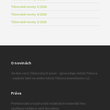
Tišnovské noviny 5/2026
Tišnovské noviny 4/2026
Tišnovské noviny 3/2026
O novinách
On-line verzi Tišnovských novin - zpravodaje města Tišnova
- najdete také na webu města Tišnova (www.tisnov.cz).
Práva
Přetiskování a kopírování redakčních materiálů bez
souhlasu redakce není dovoleno.