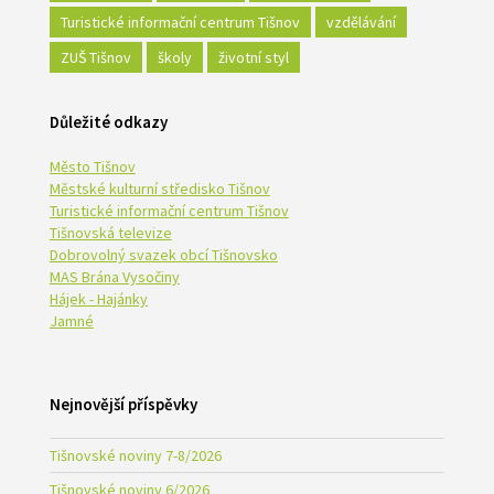
Turistické informační centrum Tišnov
vzdělávání
ZUŠ Tišnov
školy
životní styl
Důležité odkazy
Město Tišnov
Městské kulturní středisko Tišnov
Turistické informační centrum Tišnov
Tišnovská televize
Dobrovolný svazek obcí Tišnovsko
MAS Brána Vysočiny
Hájek - Hajánky
Jamné
Nejnovější příspěvky
Tišnovské noviny 7-8/2026
Tišnovské noviny 6/2026