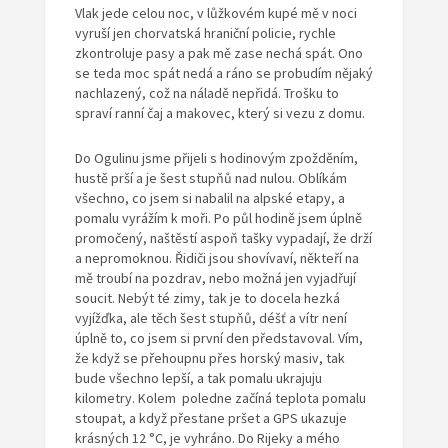
Vlak jede celou noc, v lůžkovém kupé mě v noci
vyruší jen chorvatská hraniční policie, rychle
zkontroluje pasy a pak mě zase nechá spát. Ono
se teda moc spát nedá a ráno se probudím nějaký
nachlazený, což na náladě nepřidá. Trošku to
spraví ranní čaj a makovec, který si vezu z domu.
Do Ogulinu jsme přijeli s hodinovým zpožděním,
hustě prší a je šest stupňů nad nulou. Oblíkám
všechno, co jsem si nabalil na alpské etapy, a
pomalu vyrážím k moři. Po půl hodině jsem úplně
promočený, naštěstí aspoň tašky vypadají, že drží
a nepromoknou. Řidiči jsou shovívaví, někteří na
mě troubí na pozdrav, nebo možná jen vyjadřují
soucit. Nebýt té zimy, tak je to docela hezká
vyjížďka, ale těch šest stupňů, déšť a vítr není
úplně to, co jsem si první den představoval. Vím,
že když se přehoupnu přes horský masiv, tak
bude všechno lepší, a tak pomalu ukrajuju
kilometry. Kolem poledne začíná teplota pomalu
stoupat, a když přestane pršet a GPS ukazuje
krásných 12 °C, je vyhráno. Do Rijeky a mého