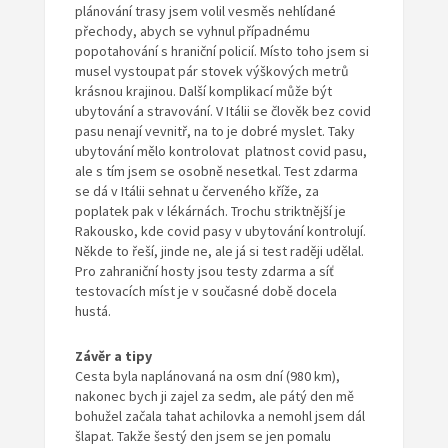
plánování trasy jsem volil vesměs nehlídané
přechody, abych se vyhnul případnému
popotahování s hraniční policií. Místo toho jsem si
musel vystoupat pár stovek výškových metrů
krásnou krajinou. Další komplikací může být
ubytování a stravování. V Itálii se člověk bez covid
pasu nenají vevnitř, na to je dobré myslet. Taky
ubytování mělo kontrolovat platnost covid pasu,
ale s tím jsem se osobně nesetkal. Test zdarma
se dá v Itálii sehnat u červeného kříže, za
poplatek pak v lékárnách. Trochu striktnější je
Rakousko, kde covid pasy v ubytování kontrolují.
Někde to řeší, jinde ne, ale já si test raději udělal.
Pro zahraniční hosty jsou testy zdarma a síť
testovacích míst je v současné době docela
hustá.
Závěr a tipy
Cesta byla naplánovaná na osm dní (980 km),
nakonec bych ji zajel za sedm, ale pátý den mě
bohužel začala tahat achilovka a nemohl jsem dál
šlapat. Takže šestý den jsem se jen pomalu