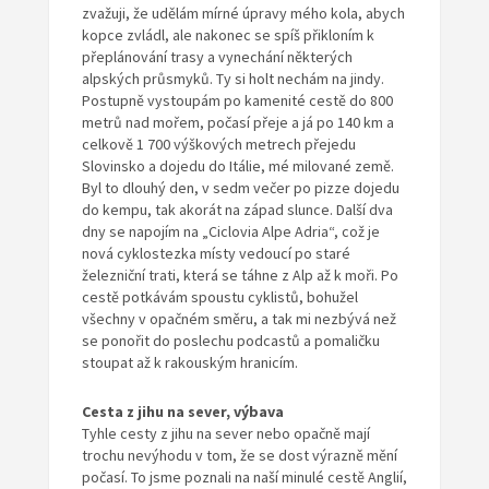
zvažuji, že udělám mírné úpravy mého kola, abych
kopce zvládl, ale nakonec se spíš přikloním k
přeplánování trasy a vynechání některých
alpských průsmyků. Ty si holt nechám na jindy.
Postupně vystoupám po kamenité cestě do 800
metrů nad mořem, počasí přeje a já po 140 km a
celkově 1 700 výškových metrech přejedu
Slovinsko a dojedu do Itálie, mé milované země.
Byl to dlouhý den, v sedm večer po pizze dojedu
do kempu, tak akorát na západ slunce. Další dva
dny se napojím na „Ciclovia Alpe Adria“, což je
nová cyklostezka místy vedoucí po staré
železniční trati, která se táhne z Alp až k moři. Po
cestě potkávám spoustu cyklistů, bohužel
všechny v opačném směru, a tak mi nezbývá než
se ponořit do poslechu podcastů a pomaličku
stoupat až k rakouským hranicím.
Cesta z jihu na sever, výbava
Tyhle cesty z jihu na sever nebo opačně mají
trochu nevýhodu v tom, že se dost výrazně mění
počasí. To jsme poznali na naší minulé cestě Anglií,