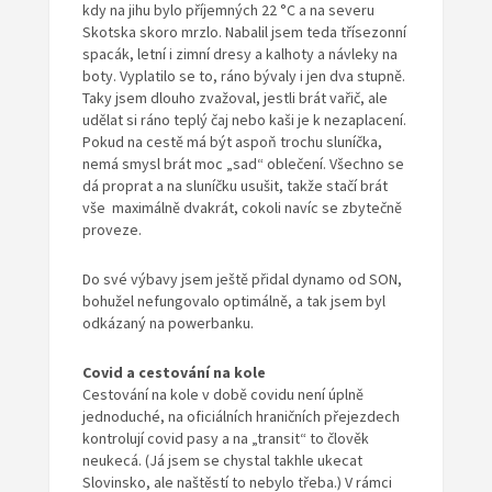
kdy na jihu bylo příjemných 22 °C a na severu
Skotska skoro mrzlo. Nabalil jsem teda třísezonní
spacák, letní i zimní dresy a kalhoty a návleky na
boty. Vyplatilo se to, ráno bývaly i jen dva stupně.
Taky jsem dlouho zvažoval, jestli brát vařič, ale
udělat si ráno teplý čaj nebo kaši je k nezaplacení.
Pokud na cestě má být aspoň trochu sluníčka,
nemá smysl brát moc „sad“ oblečení. Všechno se
dá proprat a na sluníčku usušit, takže stačí brát
vše maximálně dvakrát, cokoli navíc se zbytečně
proveze.
Do své výbavy jsem ještě přidal dynamo od SON,
bohužel nefungovalo optimálně, a tak jsem byl
odkázaný na powerbanku.
Covid a cestování na kole
Cestování na kole v době covidu není úplně
jednoduché, na oficiálních hraničních přejezdech
kontrolují covid pasy a na „transit“ to člověk
neukecá. (Já jsem se chystal takhle ukecat
Slovinsko, ale naštěstí to nebylo třeba.) V rámci