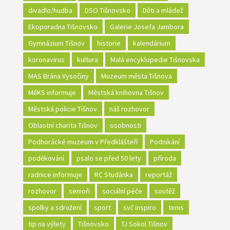
divadlo/hudba
DSO Tišnovsko
Děti a mládež
Ekoporadna Tišnovsko
Galerie Josefa Jambora
Gymnázium Tišnov
historie
kalendárium
koronavirus
kultura
Malá encyklopedie Tišnovska
MAS Brána Vysočiny
Muzeum města Tišnova
MěKS informuje
Městská knihovna Tišnov
Městská policie Tišnov
náš rozhovor
Oblastní charita Tišnov
osobnosti
Podhorácké muzeum v Předklášteří
Podnikání
poděkování
psalo se před 50 lety
příroda
radnice informuje
RC Studánka
reportáž
rozhovor
senioři
sociální péče
soutěž
spolky a sdružení
sport
svč inspiro
tenis
tip na výlety
Tišnovsko
TJ Sokol Tišnov