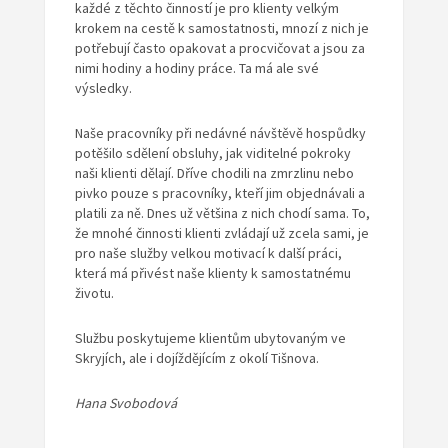
každé z těchto činností je pro klienty velkým
krokem na cestě k samostatnosti, mnozí z nich je
potřebují často opakovat a procvičovat a jsou za
nimi hodiny a hodiny práce. Ta má ale své
výsledky.
Naše pracovníky při nedávné návštěvě hospůdky
potěšilo sdělení obsluhy, jak viditelné pokroky
naši klienti dělají. Dříve chodili na zmrzlinu nebo
pivko pouze s pracovníky, kteří jim objednávali a
platili za ně. Dnes už většina z nich chodí sama. To,
že mnohé činnosti klienti zvládají už zcela sami, je
pro naše služby velkou motivací k další práci,
která má přivést naše klienty k samostatnému
životu.
Službu poskytujeme klientům ubytovaným ve
Skryjích, ale i dojíždějícím z okolí Tišnova.
Hana Svobodová