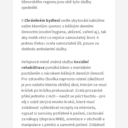
tišnovského regionu jsou obě tyto služby
ojedinělé.
V
Chráněném bydlení
vedle ubytování nabízíme
našim klientům i pomoc s běžnými denními
činnostmi (osobní hygiena, uklízení, vaření aj.), tak
aby mohli vést co nejvíce samostatný život. A
jednou třeba i zcela samostatně žít, pouze za
dohledu ambulantní služby.
Veřejnosti méně známá služba
Sociální
rehabilitace
pomáhá lidem s mentálním
postižením s nácvikem běžných denních činností.
Pro zdravého člověka naprosto rutinní záležitost
je pro našeho klienta obtížný úkol, kterým se musí
krůček po krůčku prokousávat. Zcela prozaické
přání jednoho z nich – naučit se péct buchtu – pro
něj v sobě skrývá mnoho kroků, které musí
zvládnout: vyhledávat recepty na internetu,
vypsat si suroviny potřebné k pečení, cestování
za nákupy (doprava MHD), orientace v obchodě a
manipulace s penězi a samotné pečení. Zvládnutí