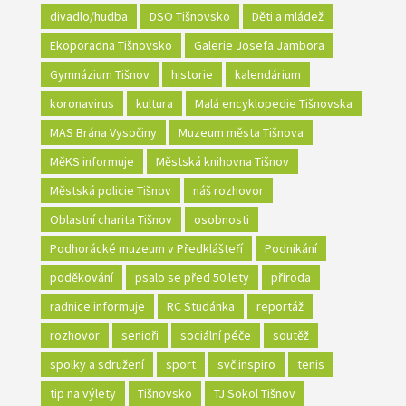
divadlo/hudba
DSO Tišnovsko
Děti a mládež
Ekoporadna Tišnovsko
Galerie Josefa Jambora
Gymnázium Tišnov
historie
kalendárium
koronavirus
kultura
Malá encyklopedie Tišnovska
MAS Brána Vysočiny
Muzeum města Tišnova
MěKS informuje
Městská knihovna Tišnov
Městská policie Tišnov
náš rozhovor
Oblastní charita Tišnov
osobnosti
Podhorácké muzeum v Předklášteří
Podnikání
poděkování
psalo se před 50 lety
příroda
radnice informuje
RC Studánka
reportáž
rozhovor
senioři
sociální péče
soutěž
spolky a sdružení
sport
svč inspiro
tenis
tip na výlety
Tišnovsko
TJ Sokol Tišnov