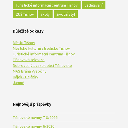
Turistické informační centrum Tišnov
vzdělávání
ZUŠ Tišnov
školy
životní styl
Důležité odkazy
Město Tišnov
Městské kulturní středisko Tišnov
Turistické informační centrum Tišnov
Tišnovská televize
Dobrovolný svazek obcí Tišnovsko
MAS Brána Vysočiny
Hájek - Hajánky
Jamné
Nejnovější příspěvky
Tišnovské noviny 7-8/2026
Tišnovské noviny 6/2026