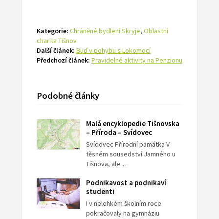
Kategorie:
Chráněné bydlení Skryje
,
Oblastní
charita Tišnov
Další článek:
Buď v pohybu s Lokomocí
Předchozí článek:
Pravidelné aktivity na Penzionu
Podobné články
Malá encyklopedie Tišnovska
– Příroda – Svídovec
Svídovec Přírodní památka V
těsném sousedství Jamného u
Tišnova, ale…
Podnikavost a podnikaví
studenti
I v nelehkém školním roce
pokračovaly na gymnáziu