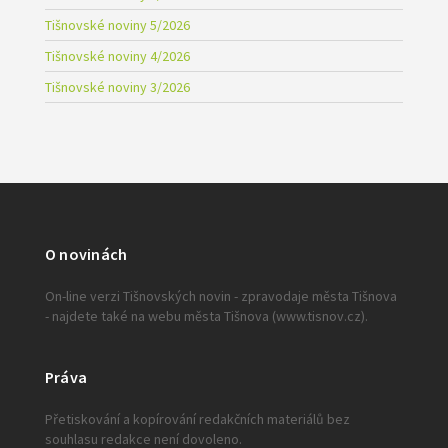
Tišnovské noviny 5/2026
Tišnovské noviny 4/2026
Tišnovské noviny 3/2026
O novinách
On-line verzi Tišnovských novin - zpravodaje města Tišnova
- najdete také na webu města Tišnova (www.tisnov.cz).
Práva
Přetiskování a kopírování redakčních materiálů bez
souhlasu redakce není dovoleno.