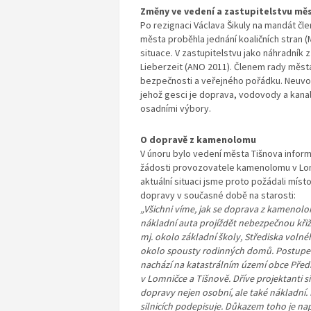
Změny ve vedení a zastupitelstvu mě
Po rezignaci Václava Šikuly na mandát čl
města proběhla jednání koaličních stran 
situace. V zastupitelstvu jako náhradník z
Lieberzeit (ANO 2011). Členem rady města
bezpečnosti a veřejného pořádku. Neuvol
jehož gesci je doprava, vodovody a kana
osadními výbory.
O dopravě z kamenolomu
V únoru bylo vedení města Tišnova inform
žádosti provozovatele kamenolomu v Lomn
aktuální situaci jsme proto požádali míst
dopravy v současné době na starosti:
„Všichni víme, jak se doprava z kamenol
nákladní auta projíždět nebezpečnou kři
mj. okolo základní školy, Střediska voln
okolo spousty rodinných domů. Postupem
nachází na katastrálním území obce Předk
v Lomničce a Tišnově. Dříve projektanti si
dopravy nejen osobní, ale také nákladní. 
silnicích podepisuje. Důkazem toho je na