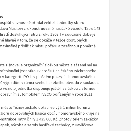
ov
Dospíšil slavnostně předal veliteli Jednotky sboru
lavu Musilovi zrekonstruované hasičské vozidlo Tatru 148
radí dosluhující Tatru z roku 1968. I v současné době je
né hlavně v tom, že se dokáže v těžce dostupných
maximálně přiblížit k místu požáru a zasáhnout poměrně
a Tišnova je organizační složkou města a zázemí má na
profesionální jednotkou v areálu Hasičského záchranného
 v kategorii JPO III v plošném pokrytí Jihomoravského
–50 výjezdům v rámci svého hasebního obvodu v souladu s
vozidlo jednotka disponuje ještě hasičskou cisternou
 dopravním automobilem IVECO pořízeným v roce 2011.
ěsto Tišnov získalo dotaci ve výši 1 milion korun z
boru dobrovolných hasičů obcí Jihomoravského kraje na
strukce Tatry činily 1 435 060 Kč. Zhotovitelem zakázky
Čapek, výroba a servis hasičské techniky, z Havlíčkova