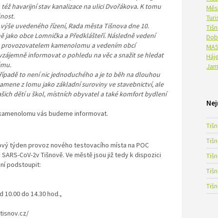
též havarijní stav kanalizace na ulici Dvořákova. K tomu
Měs
nost.
Tur
výše uvedeného řízení, Rada města Tišnova dne 10.
Tiš
jně jako obce Lomnička a Předklášteří. Následně vedení
Dob
y s provozovatelem kamenolomu a vedením obcí
MAS
vzájemně informovat o pohledu na věc a snažit se hledat
Háje
ému.
Jam
řípadě to není nic jednoduchého a je to běh na dlouhou
amene z lomu jako základní suroviny ve stavebnictví, ale
ich dětí u škol, místních obyvatel a také komfort bydlení
Nej
z kamenolomu vás budeme informovat.
Tiš
Tiš
nový týden provoz nového testovacího místa na POC
 SARS-CoV-2v Tišnově. Ve městě jsou již tedy k dispozici
Tiš
ní podstoupit:
Tiš
Tiš
d 10.00 do 14.30 hod.,
tisnov.cz/