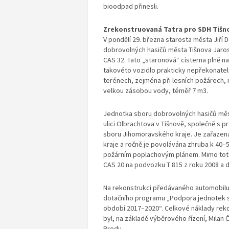
bioodpad přinesli.
Zrekonstruovaná Tatra pro SDH Tišn
V pondělí 29. března starosta města Jiří 
dobrovolných hasičů města Tišnova Jaros
CAS 32. Tato „staronová“ cisterna plně nah
takovéto vozidlo prakticky nepřekonatel
terénech, zejména při lesních požárech, 
velkou zásobou vody, téměř 7 m3.
Jednotka sboru dobrovolných hasičů měst
ulici Olbrachtova v Tišnově, společně s 
sboru Jihomoravského kraje. Je zařazena
kraje a ročně je povolávána zhruba k 40
požárním poplachovým plánem. Mimo toto 
CAS 20 na podvozku T 815 z roku 2008 a
Na rekonstrukci předávaného automobilu m
dotačního programu „Podpora jednotek s
období 2017–2020“. Celkové náklady rekon
byl, na základě výběrového řízení, Milan 
Brodu.