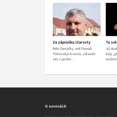
Ze zápisníku starosty
To svě
Milé čtenářky, milí čtenáři
Již dru
Tišnovských novin, zdravím
byly „j
vás v jarním…
možnos
O novinách
On-line verzi Tišnovských novin - zpravodaje