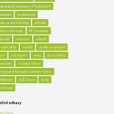
dhorácké muzeum v Předklášteří
dnikání
poděkování
alo se před 50 lety
příroda
dnice informuje
RC Studánka
portáž
rozhovor
senioři
ciální péče
soutěž
spolky a sdružení
ort
svč inspiro
tenis
tip na výlety
šnovsko
TJ Sokol Tišnov
ristické informační centrum Tišnov
dělávání
ZUŠ Tišnov
školy
votní styl
ežité odkazy
to Tišnov