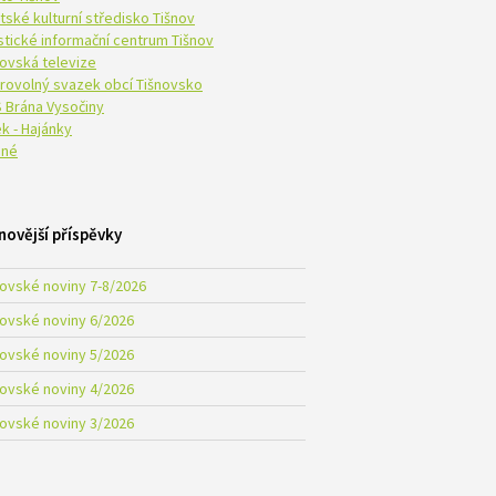
tské kulturní středisko Tišnov
istické informační centrum Tišnov
novská televize
rovolný svazek obcí Tišnovsko
 Brána Vysočiny
k - Hajánky
né
novější příspěvky
novské noviny 7-8/2026
novské noviny 6/2026
novské noviny 5/2026
novské noviny 4/2026
novské noviny 3/2026