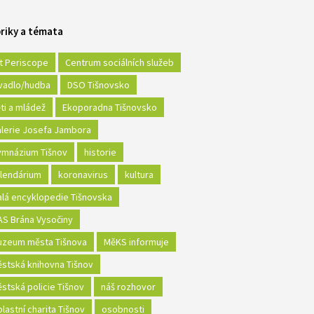
riky a témata
t Periscope
Centrum sociálních služeb
vadlo/hudba
DSO Tišnovsko
ti a mládež
Ekoporadna Tišnovsko
lerie Josefa Jambora
mnázium Tišnov
historie
lendárium
koronavirus
kultura
lá encyklopedie Tišnovska
S Brána Vysočiny
zeum města Tišnova
MěKS informuje
stská knihovna Tišnov
stská policie Tišnov
náš rozhovor
lastní charita Tišnov
osobnosti