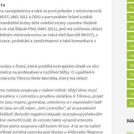
sta
Po
ena zastupitelstva a také na post jednoho z místostarostů
(MOST, ANO 2011 a ODS) o personálním řešení vzniklé
Po
 kandidátní listiny téže volební strany zasedne Vladimír
ps
 se stal Štěpán Pilný (ANO 2011), jenž má svěřenou oblast
něným místostarostou se stává Aleš Navrátil (MOST), v
ra
lizace, podnikání a zaměstnanost a také komunikace s
re
so
sp
ováno o řízení, které probíhá na krajském úřadě ve věci
ičce na prohloubení a rozšíření těžby. O vyjádření k
Ti
ostarostu Tišnova Aleše Navrátila, který má oblast
Tu
omu neblaze projevuje v našem městě. Vždyť dnes musí
vz
žovatkou v Lomničce s prudkou zatáčkou k Tišnovu, projet
ého času Inspiro, gymnázia, sokolovny a v neposlední řadě
ži
 času se vžil název „lom Lomnička“, ač se paradoxně
lášteří. Bohužel negativní dopady se projevují především
lnic nemohli tušit, že vzroste takto výrazně intenzita
Důl
Dnes jedna souprava váží kolem 45 tun. A to se na našich
příklad zvlněná vozovka pod školou u křižovatky Riegrova
Měs