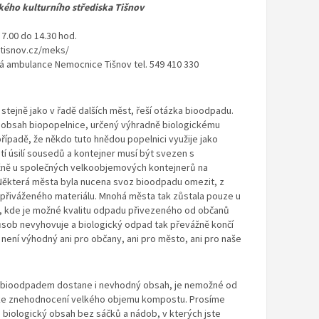
ského kulturního střediska Tišnov
7.00 do 14.30 hod.
mtisnov.cz/meks/
á ambulance Nemocnice Tišnov tel. 549 410 330
 stejně jako v řadě dalších měst, řeší otázka bioodpadu.
 obsah biopopelnice, určený výhradně biologickému
ípadě, že někdo tuto hnědou popelnici využije jako
í úsilí sousedů a kontejner musí být svezen s
ně u společných velkoobjemových kontejnerů na
 Některá města byla nucena svoz bioodpadu omezit, z
 přiváženého materiálu. Mnohá města tak zůstala pouze u
, kde je možné kvalitu odpadu přivezeného od občanů
působ nevyhovuje a biologický odpad tak převážně končí
ní výhodný ani pro občany, ani pro město, ani pro naše
s bioodpadem dostane i nevhodný obsah, je nemožné od
 ke znehodnocení velkého objemu kompostu. Prosíme
 biologický obsah bez sáčků a nádob, v kterých jste