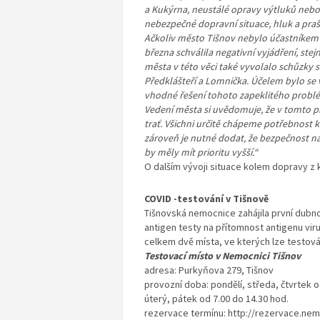
a Kukýrna, neustálé opravy výtluků nebo 
nebezpečné dopravní situace, hluk a praš
Ačkoliv město Tišnov nebylo účastníkem 
března schválila negativní vyjádření, ste
města v této věci také vyvolalo schůzk
Předklášteří a Lomnička. Účelem bylo se 
vhodné řešení tohoto zapeklitého probl
Vedení města si uvědomuje, že v tomto p
trať. Všichni určitě chápeme potřebnost k
zároveň je nutné dodat, že bezpečnost naš
by měly mít prioritu vyšší.“
O dalším vývoji situace kolem dopravy 
COVID -testování v Tišnově
Tišnovská nemocnice zahájila první dub
antigen testy na přítomnost antigenu viru
celkem dvě místa, ve kterých lze testová
Testovací místo v Nemocnici Tišnov
adresa: Purkyňova 279, Tišnov
provozní doba: pondělí, středa, čtvrtek o
úterý, pátek od 7.00 do 14.30 hod.
rezervace termínu: http://rezervace.nem