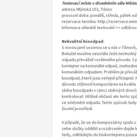
Testovací místo v divadelním sále Měst
adresa: Mlýnská 152, Tišnov
provozní doba: pondělí, středa, pátek od 
rezervace termínu: http://rezervace.ne
Informace ohledně testování >> odběrov
Nekvalitní bioodpad
S novou jarní sezonou se u nás v Tišnově,
Bohužel musíme neustále řešit nevhodný
odpadu převážně rostlinného původu. V př
kontejner na komunální odpad, znehodnot
komunálním odpadem. Problém je převáž
bioodpad, které jsou veřejně přístupné.
důvodu stížností kompostáren na kvalitu
sběru bioodpadu v rámci sběrných dvorů
kontrolovat. Většině občanů ale tento z
ve směsném odpadu. Tento způsob tedy ne
životní prostředí.
V případě, že se do kompostárny spolu 
sebe složky oddělit a rozdrcením dojde
tedy, odkládejte do biokontejneru pouze