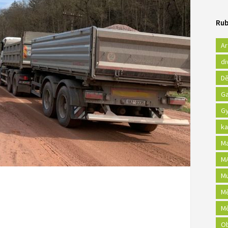
Rub
Ar
di
Dě
Ga
Gy
ka
Ma
MA
Mu
Mě
Mě
Ob