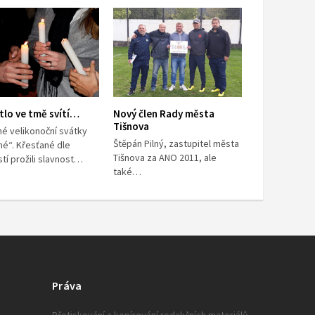
tlo ve tmě svítí…
Nový člen Rady města
Tišnova
hé velikonoční svátky
Štěpán Pilný, zastupitel města
iné“. Křesťané dle
Tišnova za ANO 2011, ale
tí prožili slavnost…
také…
Práva
Přetiskování a kopírování redakčních materiálů