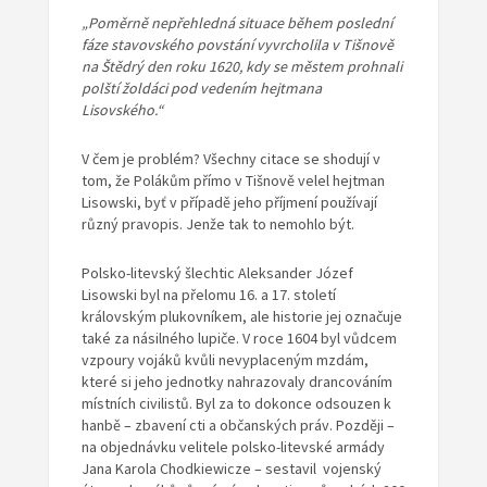
„Poměrně nepřehledná situace během poslední
fáze stavovského povstání vyvrcholila v Tišnově
na Štědrý den roku 1620, kdy se městem prohnali
polští žoldáci pod vedením hejtmana
Lisovského.“
V čem je problém? Všechny citace se shodují v
tom, že Polákům přímo v Tišnově velel hejtman
Lisowski, byť v případě jeho příjmení používají
různý pravopis. Jenže tak to nemohlo být.
Polsko-litevský šlechtic Aleksander Józef
Lisowski byl na přelomu 16. a 17. století
královským plukovníkem, ale historie jej označuje
také za násilného lupiče. V roce 1604 byl vůdcem
vzpoury vojáků kvůli nevyplaceným mzdám,
které si jeho jednotky nahrazovaly drancováním
místních civilistů. Byl za to dokonce odsouzen k
hanbě – zbavení cti a občanských práv. Později –
na objednávku velitele polsko-litevské armády
Jana Karola Chodkiewicze – sestavil vojenský