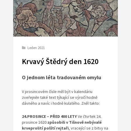
Leden 2021
Krvavý Štědrý den 1620
O jednom léta tradovaném omylu
V prosincovém čísle měl být v kalendáriu
zveřejněn také text týkající se výročí hodně
dávného a navíc i hodně kulatého. Zněl takto:
24.PROSINCE
– PŘED 400 LETY
Ve čtvrtek 24.
prosince 1620
způso
bili v Tišnově nebývalé
krveprolití polští rejtaři
, vracející se z bitvy na