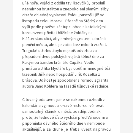
Bílé hoře. Vojáci z oddílu tzv. lisovčíků, proslulí
nesmírnou brutalitou a znepokojení planými sliby
císaře ohledně vyplacení žoldu, pustošili již od
listopadu celou Moravu. Přesně na Štědrý den
vyšli podle pověsti zástupci obce s katolickými
korouhvemi přivítat blížící se žoldáky na
Klášterskou ulici, aby smírným gestem zabránili
plenění města, ale ti je začali bez milosti vraždit.
Tragické střetnutí bylo nejspíš odvetou za
přepadení dvou polských vojáků téhož dne za
Kukýrnou bandou krčmáře Cupáka. Vedle
primátora Jiříka Mydláře byli oběťmi mimo jiné též
lazebník Jiřík nebo hospodář Jiřík Kozelka z
Drásova. Událost je zpodobněna formou sgrafita
autora Jano Köhlera na fasádě tišnovské radnice.
Citovaný odstavec jsme se nakonec rozhodli z
kalendária vyjmout a krvavé historce věnovat
samostatný článek o měsíc později. Jednak
proto, že lednové číslo vychází před Vánocemi a
připomínka dávného Štědrého dne v něm bude
aktuálnější, a za druhé je třeba uvést na pravou