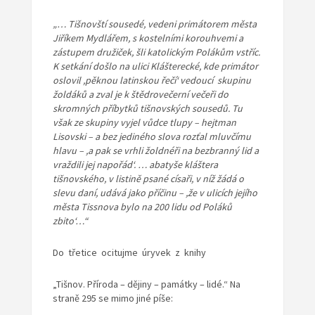
„… Tišnovští sousedé, vedeni primátorem města
Jiříkem Mydlářem, s kostelními korouhvemi a
zástupem družiček, šli katolickým Polákům vstříc.
K setkání došlo na ulici Klášterecké, kde primátor
oslovil ,pěknou latinskou řečí‘ vedoucí skupinu
žoldáků a zval je k štědrovečerní večeři do
skromných příbytků tišnovských sousedů. Tu
však ze skupiny vyjel vůdce tlupy – hejtman
Lisovski – a bez jediného slova rozťal mluvčímu
hlavu – ,a pak se vrhli žoldnéři na bezbranný lid a
vraždili jej napořád‘. … abatyše kláštera
tišnovského, v listině psané císaři, v níž žádá o
slevu daní, udává jako příčinu – ,že v ulicích jejího
města Tissnova bylo na 200 lidu od Poláků
zbito‘…“
Do třetice ocitujme úryvek z knihy
„Tišnov. Příroda – dějiny – památky – lidé.“ Na
straně 295 se mimo jiné píše: