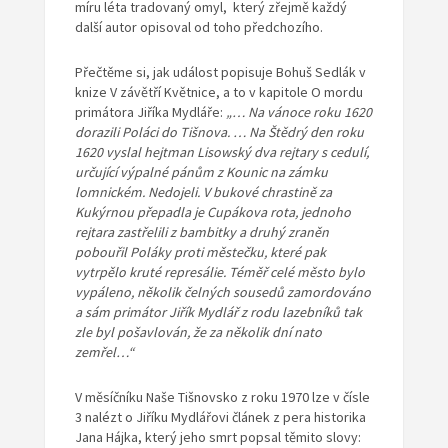
míru léta tradovaný omyl, který zřejmě každý
další autor opisoval od toho předchozího.
Přečtěme si, jak událost popisuje Bohuš Sedlák v
knize V závětří Květnice, a to v kapitole O mordu
primátora Jiříka Mydláře:
„… Na vánoce roku 1620
dorazili Poláci do Tišnova. … Na Štědrý den roku
1620 vyslal hejtman Lisowský dva rejtary s cedulí,
určující výpalné pánům z Kounic na zámku
lomnickém. Nedojeli. V bukové chrastině za
Kukýrnou přepadla je Cupákova rota, jednoho
rejtara zastřelili z bambitky a druhý zraněn
pobouřil Poláky proti
městečku, které pak
vytrpělo kruté represálie. Téměř celé město bylo
vypáleno, několik čelných sousedů zamordováno
a sám primátor Jiřík Mydlář z rodu lazebníků tak
zle byl pošavlován, že za několik dní nato
zemřel…“
V měsíčníku Naše Tišnovsko z roku 1970 lze v čísle
3 nalézt o Jiříku Mydlářovi článek z pera historika
Jana Hájka, který jeho smrt popsal těmito slovy: