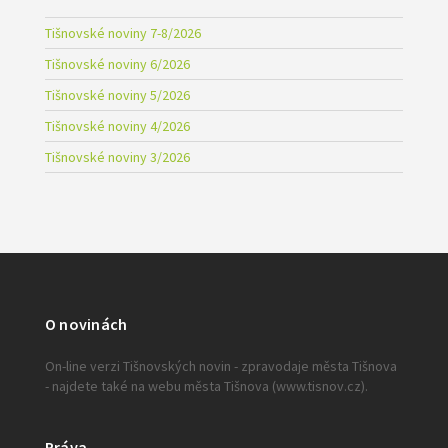
Tišnovské noviny 7-8/2026
Tišnovské noviny 6/2026
Tišnovské noviny 5/2026
Tišnovské noviny 4/2026
Tišnovské noviny 3/2026
O novinách
On-line verzi Tišnovských novin - zpravodaje města Tišnova
- najdete také na webu města Tišnova (www.tisnov.cz).
Práva