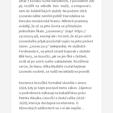
útvar z kozáků různé národnosti, z původních 200
jej rozšířil na několik tisíc mužů, a vstupoval s
nimi do žoldnéřských služeb. Na podzim 1616
Lisowski náhle zemřel poblíž Starodubna na
litevsko-moskevské hranici. Některé prameny
uvádějí, že už za jeho života se příslušným
jednotkám říkalo „Lisowowcy“ (např. https://
zyciorysy.pl), existují ale i tvrzení, že až po smrti
Lisowského přijali pozůstalí vojáci na jeho počest
název „Lisowczycy“ (wikipedia). Ve službách
Ferdinanda II., na jehož straně bojovali v období
Bílé hory, se lisovčíci, jak se jim říká v češtině,
ocitli až po smrti svého zakladatele. Rozšířená
verze, že hlavu Jiříka Mydláře rozťal hejtman
Lisowski osobně, se tudíž nezakládá na pravdě.
Existence lisovčíků formálně skončila v únoru
1624, kdy je Sejm postavil mimo zákon. Zájemce
o podrobnosti odkazuji na bakalářskou práci
Patrika Vlasáka
Lisovčíci a česká válka (1618–
1620)
, která je dostupná na internetu. O
tišnovských událostech se v ní ale nepíše…