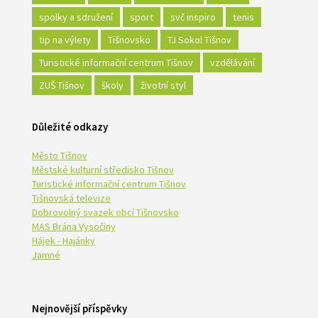
spolky a sdružení
sport
svč inspiro
tenis
tip na výlety
Tišnovsko
TJ Sokol Tišnov
Turistické informační centrum Tišnov
vzdělávání
ZUŠ Tišnov
školy
životní styl
Důležité odkazy
Město Tišnov
Městské kulturní středisko Tišnov
Turistické informační centrum Tišnov
Tišnovská televize
Dobrovolný svazek obcí Tišnovsko
MAS Brána Vysočiny
Hájek - Hajánky
Jamné
Nejnovější příspěvky