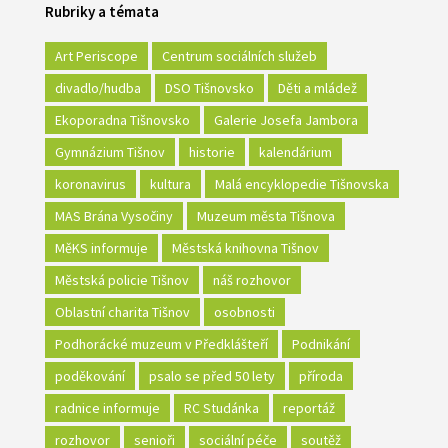
Rubriky a témata
Art Periscope
Centrum sociálních služeb
divadlo/hudba
DSO Tišnovsko
Děti a mládež
Ekoporadna Tišnovsko
Galerie Josefa Jambora
Gymnázium Tišnov
historie
kalendárium
koronavirus
kultura
Malá encyklopedie Tišnovska
MAS Brána Vysočiny
Muzeum města Tišnova
MěKS informuje
Městská knihovna Tišnov
Městská policie Tišnov
náš rozhovor
Oblastní charita Tišnov
osobnosti
Podhorácké muzeum v Předklášteří
Podnikání
poděkování
psalo se před 50 lety
příroda
radnice informuje
RC Studánka
reportáž
rozhovor
senioři
sociální péče
soutěž