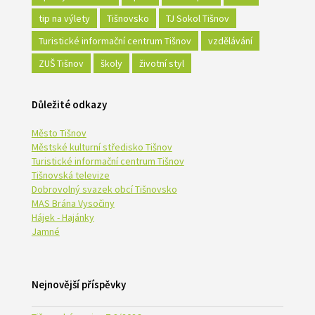
tip na výlety
Tišnovsko
TJ Sokol Tišnov
Turistické informační centrum Tišnov
vzdělávání
ZUŠ Tišnov
školy
životní styl
Důležité odkazy
Město Tišnov
Městské kulturní středisko Tišnov
Turistické informační centrum Tišnov
Tišnovská televize
Dobrovolný svazek obcí Tišnovsko
MAS Brána Vysočiny
Hájek - Hajánky
Jamné
Nejnovější příspěvky