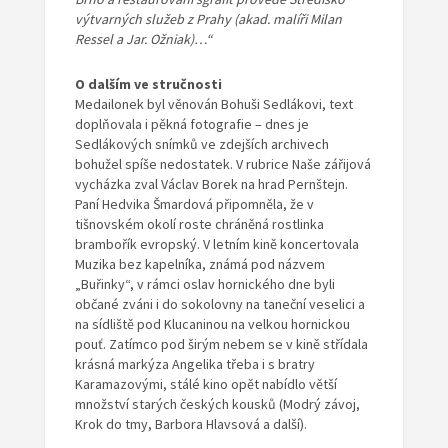
výtvarných služeb z Prahy (akad. malíři Milan
Ressel a Jar. Ožniak)…“
O dalším ve stručnosti
Medailonek byl věnován Bohuši Sedlákovi, text
doplňovala i pěkná fotografie – dnes je
Sedlákových snímků ve zdejších archivech
bohužel spíše nedostatek. V rubrice Naše zářijová
vycházka zval Václav Borek na hrad Pernštejn.
Paní Hedvika Šmardová připomněla, že v
tišnovském okolí roste chráněná rostlinka
brambořík evropský. V letním kině koncertovala
Muzika bez kapelníka, známá pod názvem
„Buřinky“, v rámci oslav hornického dne byli
občané zváni i do sokolovny na taneční veselici a
na sídliště pod Klucaninou na velkou hornickou
pouť. Zatímco pod širým nebem se v kině střídala
krásná markýza Angelika třeba i s bratry
Karamazovými, stálé kino opět nabídlo větší
množství starých českých kousků (Modrý závoj,
Krok do tmy, Barbora Hlavsová a další).