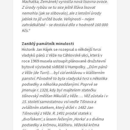
Machatka, Zemánek) vyrostla nová lisovna ovoce.
Z úrody rybízu se tu sice ještě šťáva lisovat
nemohla (jak se slibovalo), ale z letošní úrody
jablek to již určitě bude. Veřejnosti – nejen
zahrádkářské – se dostává dílo v hodnotě 160 000
Kčs.“
Zaniklý památník minulosti
Historik Jan Hájek se rozepsal o někdejší tvrzi
vladyků pánů z Věže na Cáhlovské ulici, která v
roce 1969 musela ustoupit plánované družstevní
bytové výstavbě sídliště U Humpolky.
„Dům pánů
z Věže (de Turri)… byl cizí enklávou v klášterním
panství. Původně to byla vladycká tvrz s několika
podsedky a několika poddanými. Poprvé se
jmenuje r. 1328, kdy byl majitelem statečku
tišnovský měšťan Mikuláš z Věže. … Věž zůstala i v
15. století samostatnou vsí vedle Tišnova a
zvláštním statkem, který držel r. 1482 Jan
Tišnovský z Věže. R. 1491 prodal statek s
,dvořiskem‘, s lesem řečeným ,Horka‘ a s dvěma
podsedky a krčmou, klášteru. Věžecká krčma