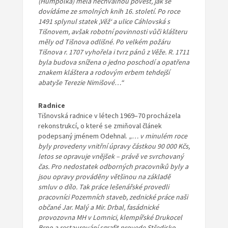
(Humpolka) měla nechvalnou pověst, jak se
dovídáme ze smolných knih 16. století. Po roce
1491 splynul statek ,Věž‘ a ulice Cáhlovská s
Tišnovem, avšak robotní povinnosti vůči klášteru
měly od Tišnova odlišné. Po velkém požáru
Tišnova r. 1707 vyhořela i tvrz pánů z Věže. R. 1711
byla budova snížena o jedno poschodí a opatřena
znakem kláštera a rodovým erbem tehdejší
abatyše Terezie Nimišové…“
Radnice
Tišnovská radnice v létech 1969–70 procházela
rekonstrukcí, o které se zmiňoval článek
podepsaný jménem Odehnal.
„… v minulém roce
byly provedeny vnitřní úpravy částkou 90 000 Kčs,
letos se opravuje vnějšek – právě ve svrchovaný
čas. Pro nedostatek odborných pracovníků byly a
jsou opravy prováděny většinou na základě
smluv o dílo. Tak práce lešenářské provedli
pracovníci Pozemních staveb, zednické práce naši
občané Jar. Malý a Mir. Drbal, fasádnické
provozovna MH v Lomnici, klempířské Drukocel
Brno a restaurování sgrafit provede Středisko