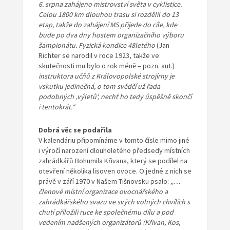
6. srpna zahájeno mistrovství světa v cyklistice.
Celou 1800 km dlouhou trasu si rozdělil do 13
etap, takže do zahájení MS přijede do cíle, kde
bude po dva dny hostem organizačního výboru
šampionátu. Fyzická kondice 48letého
(Jan
Richter se narodil v roce 1923, takže ve
skutečnosti mu bylo o rok méně – pozn. aut.)
instruktora učňů z Královopolské strojírny je
vskutku jedinečná, o tom svědčí už řada
podobných ,výletů‘, nechť ho tedy úspěšně skončí
i tentokrát.“
Dobrá věc se podařila
V kalendáriu připomínáme v tomto čísle mimo jiné
i výročí narození dlouholetého předsedy místních
zahrádkářů Bohumila Křivana, který se podílel na
otevření několika lisoven ovoce. O jedné z nich se
právě v září 1970 v Našem Tišnovsku psalo:
„…
členové místní organizace ovocnářského a
zahrádkářského svazu ve svých volných chvílích s
chutí přiložili ruce ke společnému dílu a pod
vedením nadšených organizátorů (Křivan, Kos,