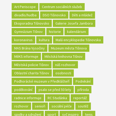
Art Periscope
Centrum sociálních služeb
divadlo/hudba
DSO Tišnovsko
Děti a mládež
Ekoporadna Tišnovsko
Galerie Josefa Jambora
Gymnázium Tišnov
historie
kalendárium
koronavirus
kultura
Malá encyklopedie Tišnovska
MAS Brána Vysočiny
Muzeum města Tišnova
MěKS informuje
Městská knihovna Tišnov
Městská policie Tišnov
náš rozhovor
Oblastní charita Tišnov
osobnosti
Podhorácké muzeum v Předklášteří
Podnikání
poděkování
psalo se před 50 lety
příroda
radnice informuje
RC Studánka
reportáž
rozhovor
senioři
sociální péče
soutěž
spolky a sdružení
sport
svč inspiro
tenis