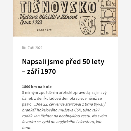
Září 2020
Napsali jsme před 50 lety
– září 1970
1800 km na kole
S mírným zpožděním přetiskl zpravodaj zajímavý
článek z deníku Lidová demokracie, v němž se
psalo:
„Dne 22. července startoval z Brna bývalý
brankář hokejového mužstva ČSR, tišnovský
rodák Jan Richter na neobvyklou cestu. Na svém
favoritu se vydá do anglického Leicesteru, kde
bude