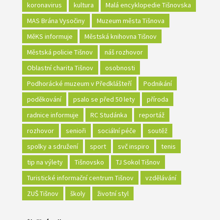
koronavirus
kultura
Malá encyklopedie Tišnovska
MAS Brána Vysočiny
Muzeum města Tišnova
MěKS informuje
Městská knihovna Tišnov
Městská policie Tišnov
náš rozhovor
Oblastní charita Tišnov
osobnosti
Podhorácké muzeum v Předklášteří
Podnikání
poděkování
psalo se před 50 lety
příroda
radnice informuje
RC Studánka
reportáž
rozhovor
senioři
sociální péče
soutěž
spolky a sdružení
sport
svč inspiro
tenis
tip na výlety
Tišnovsko
TJ Sokol Tišnov
Turistické informační centrum Tišnov
vzdělávání
ZUŠ Tišnov
školy
životní styl