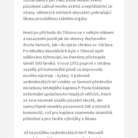
zůstal dalších pět roků a kde během svého
působení zažíval mnoho ústrků a nepřátelství ze
strany některých místních obyvatel i pokračující
šikanu prováděnou státními orgány.
Hned po příchodu do Tišnova se s velkým elánem
a nasazením pustil jak do obnovy duchovního
života farnosti, tak i do oprav chrámu sv. Václava.
Po několika desetiletích bylo v Tišnově opět
udělováno biřmování, ke kterému přistoupilo
téměř 500 farníků. V roce 1972 poprvé v chrámu
zazněly při bohoslužbě písně za doprovodu
nového nástroje – kytary. V polovině
sedmdesátých let vzniklo ve farnosti především
iniciativou tehdejšího kaplana P. Pavla Dokládala
neformální společenství mladých věřících, které
se sice navenek snažilo působit skrytě, ale
samozřejmě neuniklo pozornosti StB a místních
komunistů, což pro kaplana znamenalo okamžité
přeložení a pro faráře výhrůžky a šikanu.
Již na počátku sedmdesátých let P. Nesvačil