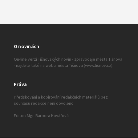
O novinách
On-line verzi Tišnovských novin - zpravodaje města Tišnova
- najdete také na webu města Tišnova (www.tisnov.cz).
Práva
Přetiskování a kopírování redakčních materiálů bez
souhlasu redakce není dovoleno.
Editor: Mgr. Barbora Kovářová