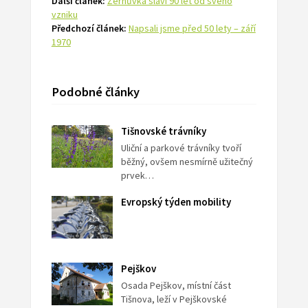
Další článek:
Žernůvka slaví 90 let od svého
vzniku
Předchozí článek:
Napsali jsme před 50 lety – září
1970
Podobné články
Tišnovské trávníky
Uliční a parkové trávníky tvoří
běžný, ovšem nesmírně užitečný
prvek…
Evropský týden mobility
Pejškov
Osada Pejškov, místní část
Tišnova, leží v Pejškovské