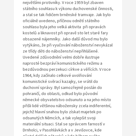
největšími protivníky. V roce 1959 byl zbaven
státního souhlasu k výkonu duchovenské činnosti,
a stal se tak řidičem brněnské tramvaje. Jak bylo
oficiálně uvedeno, příčinou odnětí státního
souhlasu byla jeho velká aktivita při opravách
kostelů a liknavost při opravě sto let staré fary
obsazené nájemníky. Jako další důvod mu bylo
vytýkáno, že při vyučování náboženství nevykázal
ze třídy děti do náboženství nepřihlášené.
Uvedené zdůvodnění velmi dobře ilustruje
naprosté bezpráví komunistického režimu a
bezdůvodnou perzekuci církve a věřících. V roce
1964, kdy začínalo celkové uvolňování
komunistické svěrací kazajky, se vrátil do
duchovní správy. Byl samozřejmě poslán do
pohraničí, do oblasti, odkud bylo původní
německé obyvatelstvo odsunuto a na jeho místo
přišli lidé většinou nábožensky zcela indiferentní,
jejichž hlavní snahou bylo získat majetek po
odsunutých Němcích, a tak vylepšit svoji
materiální situaci. Stal se správcem farností v
Drnholci, v Pasohlávkách a v Jevišovce, kde