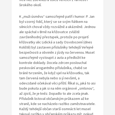
širokého okolí.
K „muži úsměvu“ samozřejmě patří i humor: P. Jan
byl vzorný řidič, který se se svým fiátkem na
silnicích choval vždy rozvážně a ukázněně. Jednou
ale spáchal v Brně na křižovatce zvláště
zavrženíhodný přestupek, protože po projetí
křižovatky ulic Lidická a sady Osvobození (dnes
Koliště) byl zastaven příslušníky tehdejší Veřejné
bezpečnosti a obviněn z jízdy na červenou. Musel
samozřejmě vystoupit z auta a předložit ke
kontrole doklady. Docela zdrcen poslouchal
peskování arogantního příslušníka, chabě se
bránil tvrzením, že když vjel na křižovatku, tak
tam červená nebyla nebo si jí nevšiml, a
odevzdaně očekával věci příští. Říkal si, jaká to asi
bude pokuta a jak si na něm orgánové „smlsnou“,
až zjistí, že je kněz. Dopadlo to ale zcela jinak.
Příslušník listoval občanským průkazem až ke
straně, kde se nacházelo razítko zaměstnavatele.
Každý tehdejší občan starší osmnácti let musel
takové razítko v občanském průkazu mít, pokud