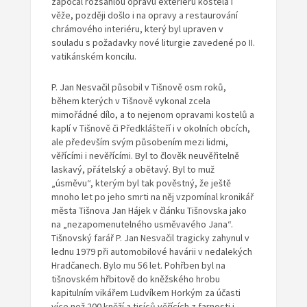
započal rozsáhlou opravu exteriéru kostela i
věže, později došlo i na opravy a restaurování
chrámového interiéru, který byl upraven v
souladu s požadavky nové liturgie zavedené po II.
vatikánském koncilu.
P. Jan Nesvačil působil v Tišnově osm roků,
během kterých v Tišnově vykonal zcela
mimořádné dílo, a to nejenom opravami kostelů a
kaplí v Tišnově či Předklášteří i v okolních obcích,
ale především svým působením mezi lidmi,
věřícími i nevěřícími. Byl to člověk neuvěřitelně
laskavý, přátelský a obětavý. Byl to muž
„úsměvu“, kterým byl tak pověstný, že ještě
mnoho let po jeho smrti na něj vzpomínal kronikář
města Tišnova Jan Hájek v článku Tišnovska jako
na „nezapomenutelného usměvavého Jana“.
Tišnovský farář P. Jan Nesvačil tragicky zahynul v
lednu 1979 při automobilové havárii v nedalekých
Hradčanech. Bylo mu 56 let. Pohřben byl na
tišnovském hřbitově do kněžského hrobu
kapitulním vikářem Ludvíkem Horkým za účasti
více než 200 kněží a tisíců věřících z farnosti i