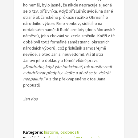
ho neměl, bylo jasné, že nikde nepracuje a jedná
se o tzv. příživníka. Když příslušník uviděl na dané
straně občanského průkazu razítko Okresního
národního výboru Brno-venkov, sídlícího na
nedalekém náměstí Rudé armády (dnes Moravské
náměstí), jeho chování se zcela změnilo. Kněží v té
době byli totiž formálně zaměstnanci okresních
národních výborů, což příslušník samozřejmě
nevěděl a otec Jan si neuvědomil. Vrátil otci
Janovi jeho doklady a téměř vlídně pravil:
„Soudruhu, když jste funkcionář, tak musíte znát
a dodržovat předpisy. Jeďte a ať už se to víckrát
neopakuje.“
A s tím překvapeného otce Jana
propustil.
Jan Kos
Kategorie:
historie
,
osobnosti