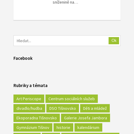
sníženině na…
Ok
Facebook
Rubriky a témata
Art Periscope
Centrum sociálních služeb
divadlo/hudba
DSO Tišnovsko
Děti a mládež
Ekoporadna Tišnovsko
Galerie Josefa Jambora
Gymnázium Tišnov
historie
kalendárium