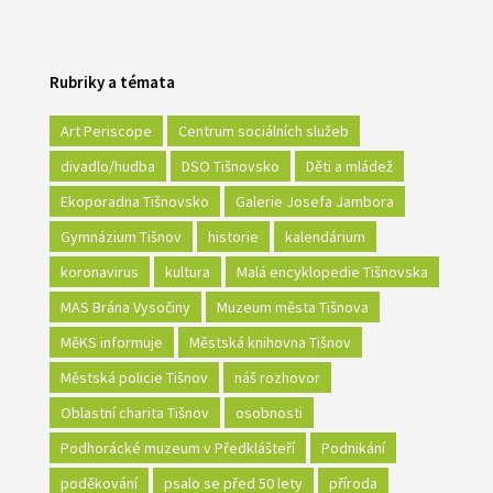
Rubriky a témata
Art Periscope
Centrum sociálních služeb
divadlo/hudba
DSO Tišnovsko
Děti a mládež
Ekoporadna Tišnovsko
Galerie Josefa Jambora
Gymnázium Tišnov
historie
kalendárium
koronavirus
kultura
Malá encyklopedie Tišnovska
MAS Brána Vysočiny
Muzeum města Tišnova
MěKS informuje
Městská knihovna Tišnov
Městská policie Tišnov
náš rozhovor
Oblastní charita Tišnov
osobnosti
Podhorácké muzeum v Předklášteří
Podnikání
poděkování
psalo se před 50 lety
příroda