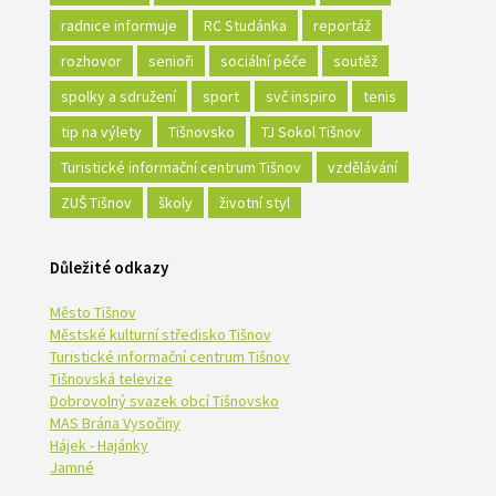
radnice informuje
RC Studánka
reportáž
rozhovor
senioři
sociální péče
soutěž
spolky a sdružení
sport
svč inspiro
tenis
tip na výlety
Tišnovsko
TJ Sokol Tišnov
Turistické informační centrum Tišnov
vzdělávání
ZUŠ Tišnov
školy
životní styl
Důležité odkazy
Město Tišnov
Městské kulturní středisko Tišnov
Turistické informační centrum Tišnov
Tišnovská televize
Dobrovolný svazek obcí Tišnovsko
MAS Brána Vysočiny
Hájek - Hajánky
Jamné