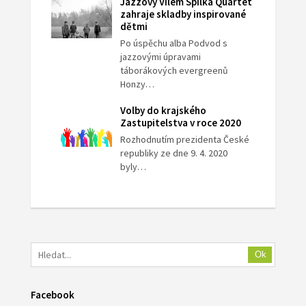
Jazzový Vilém Spilka Quartet
zahraje skladby inspirované
dětmi
Po úspěchu alba Podvod s
jazzovými úpravami
táborákových evergreenů
Honzy…
Volby do krajského
Zastupitelstva v roce 2020
Rozhodnutím prezidenta České
republiky ze dne 9. 4. 2020
byly…
Ok
Facebook