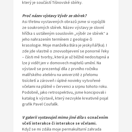
který je součástí Tišnovské sbírky.
Proč název výstavy Vývěr ze sbírek?
Asi třetinu vystavených obrazů jsme si vypůjčili
ze soukromých sbírek. Název výstavy je slovní
hříčka s ustáleným souslovím „výběr ze sbírek“ a
jeho nahrazením termínem z geologie či
krasologie. Moje manželka Bára je jeskyňář(ka). I
zde jde vlastně o znovuobjevení se ponorné řeky
– části mé tvorby, která je už běžně nedostupná a
lze ji vidět jen v domovech majitelů umění. Na
výstavě se prezentují díla z prvního ročníku
malířského ateliéru na univerzitě z přelomu
tisíciletí a zároveň i úplné novinky vytvořené
včelami na plátně v červenci a srpnu tohoto roku.
Podobně, jako retrospektivu, jsme koncipovali i
katalog k výstavě, který nezvykle kreativně pojal
grafik Pavel Coufalík.
V galerii vystavuješ mimo jiné díla
s označením
včelí interakce či interakce se včelami.
Když se mi zdála moje permakulturní zahrada