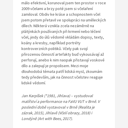
málo efektivní, korunoval jsem ten prostor v roce
2009 včelami a brzy poté jsem si včelaření
zamiloval. Obdiv ke kráse a schopnostem včel
jsem potom přetavil ve spolupráci na uměleckých
dílech. Některá vznikla zcela nezáměrně na
plátýnkách používaných při krmení nebo léčení
včel, jindy do úlů vědomě vkládám dopisy, texty,
koány a kresby, například portréty
kontroverzních politiků. Včely pak svojí
přirozenou činností artefakty buď vykousávají až
perforují, anebo k nim naopak přistavují voskové
dílo a zalepují je propolisem. Mezi moje
dlouhodobá témata patří lidská mysl, zkoumám
tedy především, jak na činnost včelstev reaguje
lidské vědomí.
Jan Karpíšek (*1981, Jihlava) – vystudoval
malířství a performance na FaVU VUT v Brně. V
poslední době vystavoval v Brně (Realita je
zázrak, 2015), Jihlavě (Včelí obrazy, 2018) i
Londýně (Art with Bees, 2017).