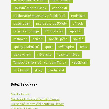
Městská policie Tišnov
náš rozhovor
Oblastní charita Tišnov
osobnosti
Podhorácké muzeum v Předklášteří
Podnikání
poděkování
psalo se před 50 lety
příroda
radnice informuje
RC Studánka
reportáž
rozhovor
senioři
sociální péče
soutěž
spolky a sdružení
sport
svč inspiro
tenis
tip na výlety
Tišnovsko
TJ Sokol Tišnov
Turistické informační centrum Tišnov
vzdělávání
ZUŠ Tišnov
školy
životní styl
Důležité odkazy
Město Tišnov
Městské kulturní středisko Tišnov
Turistické informační centrum Tišnov
Tišnovská televize