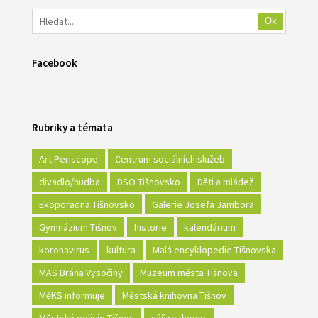
Ok
Facebook
Rubriky a témata
Art Periscope
Centrum sociálních služeb
divadlo/hudba
DSO Tišnovsko
Děti a mládež
Ekoporadna Tišnovsko
Galerie Josefa Jambora
Gymnázium Tišnov
historie
kalendárium
koronavirus
kultura
Malá encyklopedie Tišnovska
MAS Brána Vysočiny
Muzeum města Tišnova
MěKS informuje
Městská knihovna Tišnov