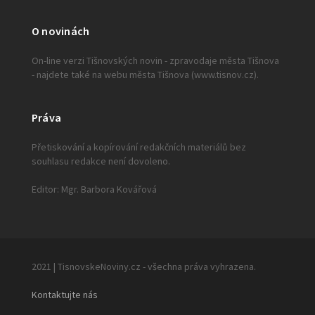
O novinách
On-line verzi Tišnovských novin - zpravodaje města Tišnova
- najdete také na webu města Tišnova (www.tisnov.cz).
Práva
Přetiskování a kopírování redakčních materiálů bez
souhlasu redakce není dovoleno.
Editor: Mgr. Barbora Kovářová
2021 | TisnovskeNoviny.cz - všechna práva vyhrazena.
Kontaktujte nás