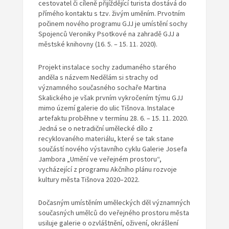
cestovatel či cíleně přijíždějící turista dostává do
přímého kontaktu s tzv. živým uměním. Prvotním
počinem nového programu GJJ je umístění sochy
Spojenců Veroniky Psotkové na zahradě GJJ a
městské knihovny (16. 5. – 15. 11. 2020).
Projekt instalace sochy zadumaného starého
anděla s názvem Nedělám si strachy od
významného současného sochaře Martina
Skalického je však prvním vykročením týmu GJJ
mimo území galerie do ulic Tišnova. Instalace
artefaktu proběhne v termínu 28. 6. – 15. 11. 2020.
Jedná se o netradiční umělecké dílo z
recyklovaného materiálu, které se tak stane
součástí nového výstavního cyklu Galerie Josefa
Jambora „Umění ve veřejném prostoru“,
vycházející z programu Akčního plánu rozvoje
kultury města Tišnova 2020–2022.
Dočasným umístěním uměleckých děl významných
současných umělců do veřejného prostoru města
usiluje galerie o ozvláštnění, oživení, okrášlení