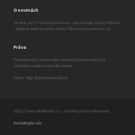
O novinách
On-line verzi Tišnovských novin - zpravodaje města Tišnova
- najdete také na webu města Tišnova (www.tisnov.cz).
Práva
Přetiskování a kopírování redakčních materiálů bez
souhlasu redakce není dovoleno.
Editor: Mgr. Barbora Kovářová
2021 | TisnovskeNoviny.cz - všechna práva vyhrazena.
Kontaktujte nás