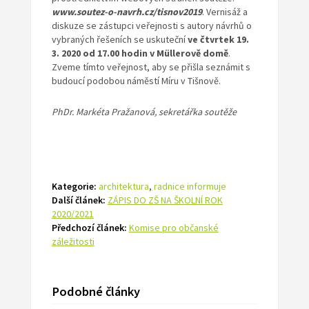
www.soutez-o-navrh.cz/tisnov2019
. Vernisáž a
diskuze se zástupci veřejnosti s autory návrhů o
vybraných řešeních se uskuteční
ve čtvrtek 19.
3. 2020 od 17.00 hodin v Müllerově domě
.
Zveme tímto veřejnost, aby se přišla seznámit s
budoucí podobou náměstí Míru v Tišnově.
PhDr. Markéta Pražanová, sekretářka soutěže
Kategorie:
architektura
,
radnice informuje
Další článek:
ZÁPIS DO ZŠ NA ŠKOLNÍ ROK
2020/2021
Předchozí článek:
Komise pro občanské
záležitosti
Podobné články