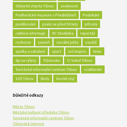
Oblastní charita Tišnov
osobnosti
Podhorácké muzeum v Předklášteří
Podnikání
poděkování
psalo se před 50 lety
příroda
radnice informuje
RC Studánka
reportáž
rozhovor
senioři
sociální péče
soutěž
spolky a sdružení
sport
svč inspiro
tenis
tip na výlety
Tišnovsko
TJ Sokol Tišnov
Turistické informační centrum Tišnov
vzdělávání
ZUŠ Tišnov
školy
životní styl
Důležité odkazy
Město Tišnov
Městské kulturní středisko Tišnov
Turistické informační centrum Tišnov
Tišnovská televize