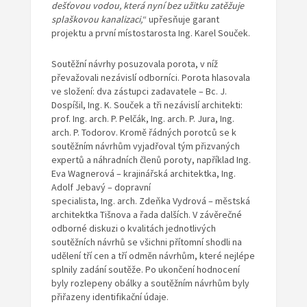
dešťovou vodou, která nyní bez užitku zatěžuje
splaškovou kanalizaci,
“ upřesňuje garant
projektu a první místostarosta Ing. Karel Souček.
Soutěžní návrhy posuzovala porota, v níž
převažovali nezávislí odborníci. Porota hlasovala
ve složení: dva zástupci zadavatele – Bc. J.
Dospíšil, Ing. K. Souček a tři nezávislí architekti:
prof. Ing. arch. P. Pelčák, Ing. arch. P. Jura, Ing.
arch. P. Todorov. Kromě řádných porotců se k
soutěžním návrhům vyjadřoval tým přizvaných
expertů a náhradních členů poroty, například Ing.
Eva Wagnerová – krajinářská architektka, Ing.
Adolf Jebavý – dopravní
specialista, Ing. arch. Zdeňka Vydrová – městská
architektka Tišnova a řada dalších. V závěrečné
odborné diskuzi o kvalitách jednotlivých
soutěžních návrhů se všichni přítomní shodli na
udělení tří cen a tří odměn návrhům, které nejlépe
splnily zadání soutěže. Po ukončení hodnocení
byly rozlepeny obálky a soutěžním návrhům byly
přiřazeny identifikační údaje.