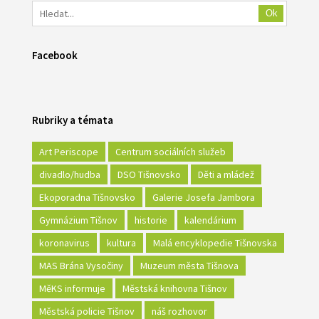
Ok
Facebook
Rubriky a témata
Art Periscope
Centrum sociálních služeb
divadlo/hudba
DSO Tišnovsko
Děti a mládež
Ekoporadna Tišnovsko
Galerie Josefa Jambora
Gymnázium Tišnov
historie
kalendárium
koronavirus
kultura
Malá encyklopedie Tišnovska
MAS Brána Vysočiny
Muzeum města Tišnova
MěKS informuje
Městská knihovna Tišnov
Městská policie Tišnov
náš rozhovor