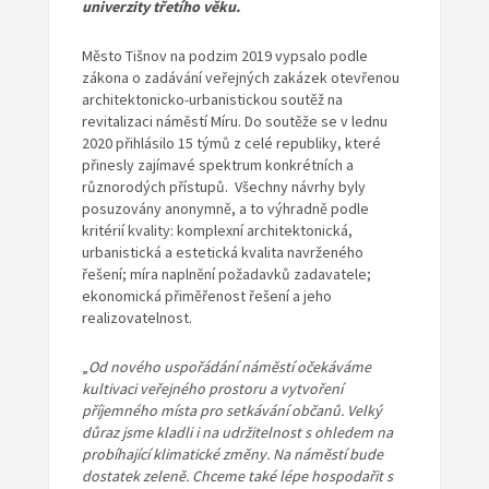
univerzity třetího věku.
Město Tišnov na podzim 2019 vypsalo podle
zákona o zadávání veřejných zakázek otevřenou
architektonicko-urbanistickou soutěž na
revitalizaci náměstí Míru. Do soutěže se v lednu
2020 přihlásilo 15 týmů z celé republiky, které
přinesly zajímavé spektrum konkrétních a
různorodých přístupů. Všechny návrhy byly
posuzovány anonymně, a to výhradně podle
kritérií kvality: komplexní architektonická,
urbanistická a estetická kvalita navrženého
řešení; míra naplnění požadavků zadavatele;
ekonomická přiměřenost řešení a jeho
realizovatelnost.
„
Od nového uspořádání náměstí očekáváme
kultivaci veřejného prostoru a vytvoření
příjemného místa pro setkávání občanů. Velký
důraz jsme kladli i na udržitelnost s ohledem na
probíhající klimatické změny. Na náměstí bude
dostatek zeleně. Chceme také lépe hospodařit s