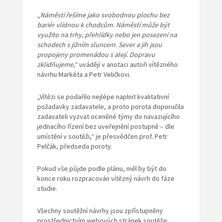
„
Náměstí řešíme jako svobodnou plochu bez
bariér vlídnou k chodcům. Náměstí může být
využito na trhy, přehlídky nebo jen posezení na
schodech s jižním sluncem. Sever a jih jsou
propojeny promenádou s alejí. Dopravu
zklidňujeme,
“ uvádějí v anotaci autoři vítězného
návrhu Markéta a Petr Veličkovi.
„Vítězi se podařilo nejlépe naplnit kvalitativní
požadavky zadavatele, a proto porota doporučila
zadavateli vyzvat oceněné týmy do navazujícího
jednacího řízení bez uveřejnění postupně – dle
umístění v soutěži,“ je přesvědčen prof. Petr
Pelčák, předseda poroty.
Pokud vše půjde podle plánu, měl by být do
konce roku rozpracován vítězný návrh do fáze
studie.
Všechny soutěžní návrhy jsou zpřístupněny
prostřednictvím webových stránek soutěže: