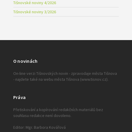
Tišnovské noviny 4/2026
Tišnovské noviny 3/2026
O novinách
On-line verzi Tišnovských novin - zpravodaje města Tišnova
- najdete také na webu města Tišnova (www.tisnov.cz).
Práva
Přetiskování a kopírování redakčních materiálů bez
souhlasu redakce není dovoleno.
Editor: Mgr. Barbora Kovářová