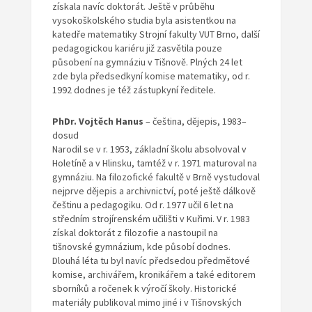
získala navíc doktorát. Ještě v průběhu
vysokoškolského studia byla asistentkou na
katedře matematiky Strojní fakulty VUT Brno, další
pedagogickou kariéru již zasvětila pouze
působení na gymnáziu v Tišnově. Plných 24 let
zde byla předsedkyní komise matematiky, od r.
1992 dodnes je též zástupkyní ředitele.
PhDr. Vojtěch Hanus
– čeština, dějepis, 1983–
dosud
Narodil se v r. 1953, základní školu absolvoval v
Holetíně a v Hlinsku, tamtéž v r. 1971 maturoval na
gymnáziu. Na filozofické fakultě v Brně vystudoval
nejprve dějepis a archivnictví, poté ještě dálkově
češtinu a pedagogiku. Od r. 1977 učil 6 let na
středním strojírenském učilišti v Kuřimi. V r. 1983
získal doktorát z filozofie a nastoupil na
tišnovské gymnázium, kde působí dodnes.
Dlouhá léta tu byl navíc předsedou předmětové
komise, archivářem, kronikářem a také editorem
sborníků a ročenek k výročí školy. Historické
materiály publikoval mimo jiné i v Tišnovských