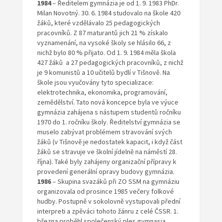
1984
– Ředitelem gymnázia je od 1. 9. 1983 PhDr.
Milan Novotný. 30. 6. 1984 studovalo na škole 420
žáků, které vzdělávalo 25 pedagogických
pracovníků. Z 87 maturantů jich 21 % získalo
vyznamenání, na vysoké školy se hlásilo 66, z
nichž bylo 80 % přijato. Od 1. 9. 1984 měla škola
427 žáků a 27 pedagogických pracovníků, z nichž
je 9 komunistů a 10 učitelů bydlí v Tišnově. Na
škole jsou vyučovány tyto specializace:
elektrotechnika, ekonomika, programování,
zemědělství. Tato nová koncepce byla ve výuce
gymnázia zahájena s nástupem studentů ročníku
1970 do 1. ročníku školy. Ředitelství gymnázia se
muselo zabývat problémem stravování svých
žáků (v Tišnově je nedostatek kapacit, i když část
žáků se stravuje ve školní jídelně na náměstí 28.
října). Také byly zahájeny organizační přípravy k
provedení generální opravy budovy gymnázia.
1986
– Skupina svazáků při ZO SSM na gymnáziu
organizovala od prosince 1985 večery folkové
hudby. Postupně v sokolovně vystupovali přední
interpreti a zpěváci tohoto žánru z celé ČSSR. 1.
března proběhl společenský ples gymnasia.