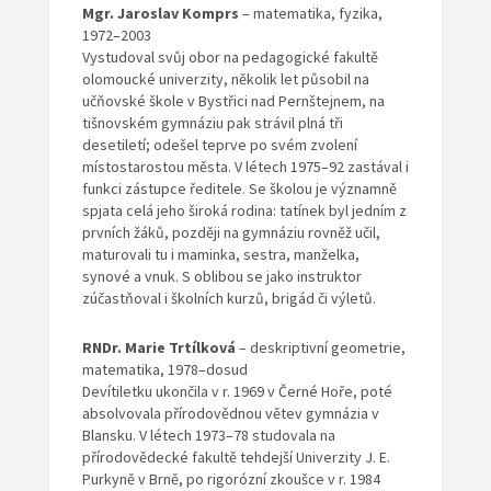
Mgr. Jaroslav Komprs
– matematika, fyzika,
1972–2003
Vystudoval svůj obor na pedagogické fakultě
olomoucké univerzity, několik let působil na
učňovské škole v Bystřici nad Pernštejnem, na
tišnovském gymnáziu pak strávil plná tři
desetiletí; odešel teprve po svém zvolení
místostarostou města. V létech 1975–92 zastával i
funkci zástupce ředitele. Se školou je významně
spjata celá jeho široká rodina: tatínek byl jedním z
prvních žáků, později na gymnáziu rovněž učil,
maturovali tu i maminka, sestra, manželka,
synové a vnuk. S oblibou se jako instruktor
zúčastňoval i školních kurzů, brigád či výletů.
RNDr. Marie Trtílková
– deskriptivní geometrie,
matematika, 1978–dosud
Devítiletku ukončila v r. 1969 v Černé Hoře, poté
absolvovala přírodovědnou větev gymnázia v
Blansku. V létech 1973–78 studovala na
přírodovědecké fakultě tehdejší Univerzity J. E.
Purkyně v Brně, po rigorózní zkoušce v r. 1984