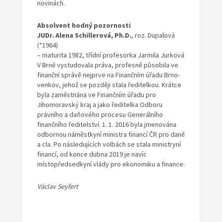
novinách.
Absolvent hodný pozornosti
JUDr. Alena Schillerová, Ph.D.
, roz. Dupalová
(*1964)
– maturita 1982, třídní profesorka Jarmila Jurková
V Brně vystudovala práva, profesně působila ve
finanční správě nejprve na Finančním úřadu Brno-
venkov, jehož se později stala ředitelkou. Krátce
byla zaměstnána ve Finančním úřadu pro
Jihomoravský kraj a jako ředitelka Odboru
právního a daňového procesu Generálního
finančního ředitelství. 1. 1. 2016 byla jmenována
odbornou náměstkyní ministra financí ČR pro daně
a cla. Po následujících volbách se stala ministryní
financí, od konce dubna 2019 je navíc
místopředsedkyní vlády pro ekonomiku a finance.
Václav Seyfert