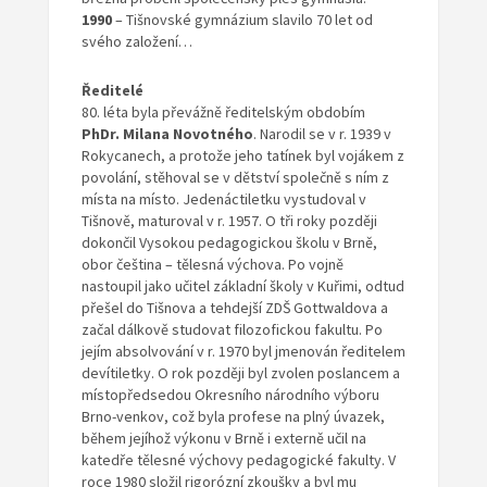
1990
– Tišnovské gymnázium slavilo 70 let od
svého založení…
Ředitelé
80. léta byla převážně ředitelským obdobím
PhDr. Milana Novotného
. Narodil se v r. 1939 v
Rokycanech, a protože jeho tatínek byl vojákem z
povolání, stěhoval se v dětství společně s ním z
místa na místo. Jedenáctiletku vystudoval v
Tišnově, maturoval v r. 1957. O tři roky později
dokončil Vysokou pedagogickou školu v Brně,
obor čeština – tělesná výchova. Po vojně
nastoupil jako učitel základní školy v Kuřimi, odtud
přešel do Tišnova a tehdejší ZDŠ Gottwaldova a
začal dálkově studovat filozofickou fakultu. Po
jejím absolvování v r. 1970 byl jmenován ředitelem
devítiletky. O rok později byl zvolen poslancem a
místopředsedou Okresního národního výboru
Brno-venkov, což byla profese na plný úvazek,
během jejíhož výkonu v Brně i externě učil na
katedře tělesné výchovy pedagogické fakulty. V
roce 1980 složil rigorózní zkoušky a byl mu