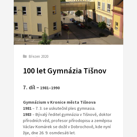
Březen 2020
100 let Gymnázia Tišnov
7. díl –
1981–1990
Gymnázium v Kronice města Tišnova
1981
– 7. 3. se uskutečnil ples gymnasia.
1983
– Bývalý ředitel gymnázia v Tišnově, doktor
přírodních věd, profesor přírodopisu a zeměpisu
Václav Komárek se dožil v Dobrochově, kde nyní
žije, dne 26. 9. osmdesáti let.