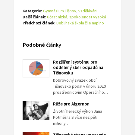
Kategorie:
Gymnázium Tišnov
,
vzdělávání
Další článek:
Účast nízká, spokojenost vysoká
Předchozí článek:
Deblínská škola žije naplno
Podobné články
Rozšíření systému pro
oddělený sběr odpadů na
Tišnovsku
Dobrovolný svazek obcí
Tišnovsko podal v únoru 2020
prostřednictvím Operačního…
Růže pro Algernon
Životní herecký výkon Jana
Potměšila S více než pěti
miliony…
Tišnovská stopa ve vesmíru