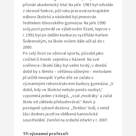
přiznán akademický titul. Na jaře 1983 byl odvolán
z okresní funkce, půl roku pracoval na krajském
odboru školství a následně byl jmenován
ředitelem tišnovského gymnázia. Na jaře 1990
svůj post potvrdil ve výběrovém řízení, teprve v
r. 1992 byl po dalším konkurzu vystřídán Karlem
Švábenským, na škole ovšem dále učil až do r.
2000.
Po celý život se věnoval sportu, působil jako
cvičitel či trenér zejména v házené. Na své
svěřence i školní žáky byl velmi tvrdý, v dnešní
době by s těmito – většinou účinnými – metodami
již určitě neuspěl. V jeho éře se začalo s
významnými rekonstrukcemi budovy gymnázia. „V
době, kdy ve školství nebylo peněz nazbyt,“
vzpomíná jeden z kolegů, „vzal ,modráky’ a začal
školu od základu přebudovávat.“ Navíc ji
postupně vybavil doslova „flotilou“ lodí, s nimiž
žáci dodnes jezdí na oblíbená kanoistická
soustředění. Zemřel na srdeční infarkt v r. 2007.
Tři významní profesoři