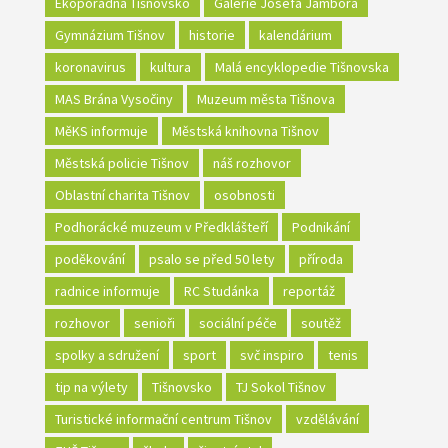
Ekoporadna Tišnovsko
Galerie Josefa Jambora
Gymnázium Tišnov
historie
kalendárium
koronavirus
kultura
Malá encyklopedie Tišnovska
MAS Brána Vysočiny
Muzeum města Tišnova
MěKS informuje
Městská knihovna Tišnov
Městská policie Tišnov
náš rozhovor
Oblastní charita Tišnov
osobnosti
Podhorácké muzeum v Předklášteří
Podnikání
poděkování
psalo se před 50 lety
příroda
radnice informuje
RC Studánka
reportáž
rozhovor
senioři
sociální péče
soutěž
spolky a sdružení
sport
svč inspiro
tenis
tip na výlety
Tišnovsko
TJ Sokol Tišnov
Turistické informační centrum Tišnov
vzdělávání