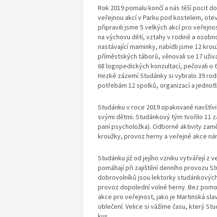
Rok 2019 pomalu končí a nás těší pocit do
veřejnou akcí v Parku pod kostelem, otev
připravili jsme 5 velkých akcí pro veřej
na výchovu dětí, vztahy v rodině a osobn
nastávající maminky, nabídli jsme 12 krouž
příměstských táborů, věnovali se 17 uži
68 logopedických konzultací, pečovali o 6
Hezké zázemí Studánky si vybralo 39 rodi
potřebám 12 spolků, organizací a jednotl
Studánku v roce 2019 opakovaně navštívilo
svými dětmi. Studánkový tým tvořilo 11 z
paní psycholožka). Odborné aktivity zam
kroužky, provoz herny a veřejné akce ná
Studánku již od jejího vzniku vytvářejí z 
pomáhají při zajištění denního provozu St
dobrovolníků jsou lektorky studánkových
provoz dopolední volné herny. Bez pomoc
akce pro veřejnost, jako je Martinská s
oblečení. Velice si vážíme času, který St
kus