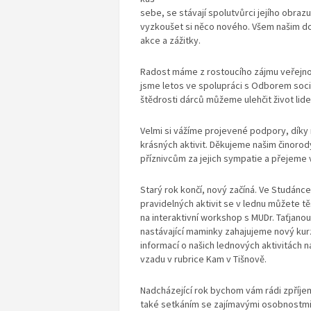
sebe, se stávají spolutvůrci jejího obraz
vyzkoušet si něco nového. Všem našim d
akce a zážitky.
Radost máme z rostoucího zájmu veřejnos
jsme letos ve spolupráci s Odborem sociál
štědrosti dárců můžeme ulehčit život lidem
Velmi si vážíme projevené podpory, díky n
krásných aktivit. Děkujeme našim činor
příznivcům za jejich sympatie a přejeme
Starý rok končí, nový začíná. Ve Studánc
pravidelných aktivit se v lednu můžete t
na interaktivní workshop s MUDr. Taťjano
nastávající maminky zahajujeme nový kurz
informací o našich lednových aktivitách 
vzadu v rubrice Kam v Tišnově.
Nadcházející rok bychom vám rádi zpříjemni
také setkáním se zajímavými osobnostmi.