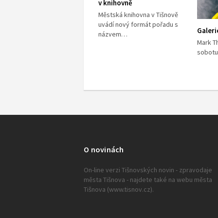
v knihovně
Městská knihovna v Tišnově
uvádí nový formát pořadu s
Galer
názvem…
Mark Th
sobotu
O novinách
On-line verzi Tišnovských novin - zpravodaje
města Tišnova - najdete také na webu města
Tišnova (www.tisnov.cz).