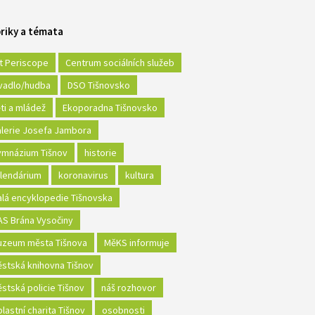
riky a témata
t Periscope
Centrum sociálních služeb
vadlo/hudba
DSO Tišnovsko
ti a mládež
Ekoporadna Tišnovsko
lerie Josefa Jambora
mnázium Tišnov
historie
lendárium
koronavirus
kultura
lá encyklopedie Tišnovska
S Brána Vysočiny
zeum města Tišnova
MěKS informuje
stská knihovna Tišnov
stská policie Tišnov
náš rozhovor
lastní charita Tišnov
osobnosti