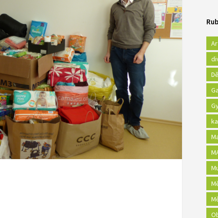
Rub
Ar
di
Dě
Ga
Gy
ka
Ma
MA
Mu
Mě
Mě
Ob