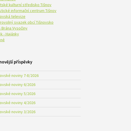
tské kulturní středisko Tišnov
istické informační centrum Tišnov
novská televize
rovolný svazek obcí Tišnovsko
 Brána Vysočiny
k - Hajánky
né
novější příspěvky
novské noviny 7-8/2026
novské noviny 6/2026
novské noviny 5/2026
novské noviny 4/2026
novské noviny 3/2026