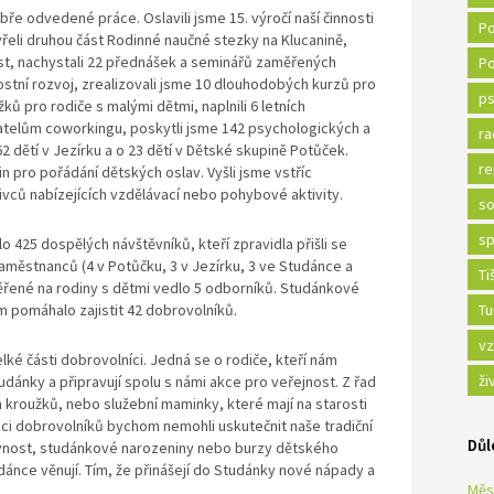
bře odvedené práce. Oslavili jsme 15. výročí naší činnosti
Po
řeli druhou část Rodinné naučné stezky na Klucanině,
nost, nachystali 22 přednášek a seminářů zaměřených
Po
ostní rozvoj, zrealizovali jsme 10 dlouhodobých kurzů pro
ps
ků pro rodiče s malými dětmi, naplnili 6 letních
vatelům coworkingu, poskytli jsme 142 psychologických a
ra
2 dětí v Jezírku a o 23 dětí v Dětské skupině Potůček.
re
n pro pořádání dětských oslav. Vyšli jsme vstříc
ivců nabízejících vzdělávací nebo pohybové aktivity.
so
sp
 425 dospělých návštěvníků, kteří zpravidla přišli se
aměstnanců (4 v Potůčku, 3 v Jezírku, 3 ve Studánce a
Ti
ěřené na rodiny s dětmi vedlo 5 odborníků. Studánkové
m pomáhalo zajistit 42 dobrovolníků.
Tu
vz
velké části dobrovolníci. Jedná se o rodiče, kteří nám
ži
udánky a připravují spolu s námi akce pro veřejnost. Z řad
 kroužků, nebo služební maminky, které mají na starosti
i dobrovolníků bychom nemohli uskutečnit naše tradiční
Důl
lavnost, studánkové narozeniny nebo burzy dětského
udánce věnují. Tím, že přinášejí do Studánky nové nápady a
Měs