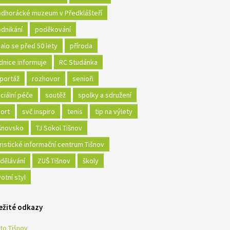
dhorácké muzeum v Předklášteří
dnikání
poděkování
alo se před 50 lety
příroda
dnice informuje
RC Studánka
portáž
rozhovor
senioři
ciální péče
soutěž
spolky a sdružení
ort
svč inspiro
tenis
tip na výlety
šnovsko
TJ Sokol Tišnov
ristické informační centrum Tišnov
dělávání
ZUŠ Tišnov
školy
votní styl
ežité odkazy
to Tišnov