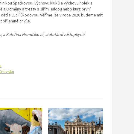
minikou Špačkovou, Výchovu kluků a Výchovu holek s
ně a Odměny a tresty s Jiřím Haldou nebo kurz první
 dětí s Lucií Škodovou. Věříme, že v roce 2020 budeme mít
t příjemné chvíle.
, a Kateřina Hromčíková, statutární zástupkyně
a
išnovsku