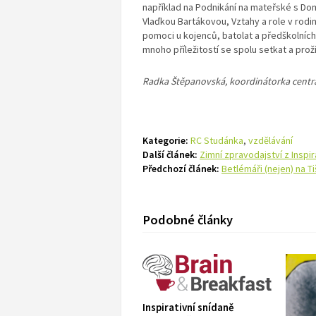
například na Podnikání na mateřské s Do
Vlaďkou Bartákovou, Vztahy a role v rodi
pomoci u kojenců, batolat a předškolních
mnoho příležitostí se spolu setkat a proží
Radka Štěpanovská, koordinátorka centra
Kategorie:
RC Studánka
,
vzdělávání
Další článek:
Zimní zpravodajství z Inspir
Předchozí článek:
Betlémáři (nejen) na T
Podobné články
Inspirativní snídaně