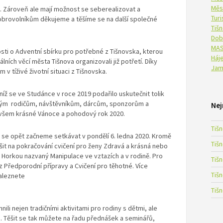
Měs
u. Zároveň ale mají možnost se seberealizovat a
Tur
obrovolníkům děkujeme a těšíme se na další společné
Tiš
Dob
MAS
ti o Adventní sbírku pro potřebné z Tišnovska, kterou
Háje
ních věcí města Tišnova organizovali již potřetí. Díky
Jam
 v tíživé životní situaci z Tišnovska.
íž se ve Studánce v roce 2019 podařilo uskutečnit tolik
odým rodičům, návštěvníkům, dárcům, sponzorům a
Nej
 všem krásné Vánoce a pohodový rok 2020.
Tiš
e se opět začneme setkávat v pondělí 6. ledna 2020. Kromě
Tiš
ěšit na pokračování cvičení pro ženy Zdravá a krásná nebo
u Horkou nazvaný Manipulace ve vztazích a v rodině. Pro
Tiš
 Předporodní přípravy a Cvičení pro těhotné. Více
Tiš
naleznete
Tiš
li nejen tradičními aktivitami pro rodiny s dětmi, ale
 Těšit se tak můžete na řadu přednášek a seminářů,