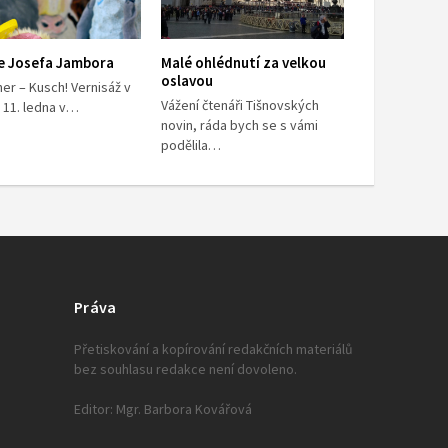
ie Josefa Jambora
Malé ohlédnutí za velkou
oslavou
er – Kusch! Vernisáž v
Vážení čtenáři Tišnovských
 11. ledna v…
novin, ráda bych se s vámi
podělila…
Práva
Přetiskování a kopírování redakčních materiálů
bez souhlasu redakce není dovoleno.
Editor: Mgr. Barbora Kovářová