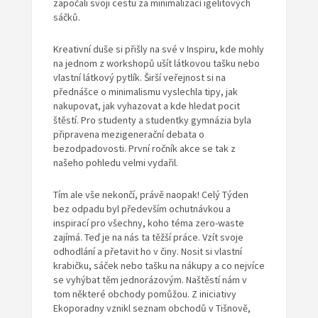
započali svoji cestu za minimalizací igelitových
sáčků.
Kreativní duše si přišly na své v Inspiru, kde mohly
na jednom z workshopů ušít látkovou tašku nebo
vlastní látkový pytlík. Širší veřejnost si na
přednášce o minimalismu vyslechla tipy, jak
nakupovat, jak vyhazovat a kde hledat pocit
štěstí. Pro studenty a studentky gymnázia byla
připravena mezigenerační debata o
bezodpadovosti. První ročník akce se tak z
našeho pohledu velmi vydařil.
Tím ale vše nekončí, právě naopak! Celý Týden
bez odpadu byl především ochutnávkou a
inspirací pro všechny, koho téma zero-waste
zajímá. Teď je na nás ta těžší práce. Vzít svoje
odhodlání a přetavit ho v činy. Nosit si vlastní
krabičku, sáček nebo tašku na nákupy a co nejvíce
se vyhýbat těm jednorázovým. Naštěstí nám v
tom některé obchody pomůžou. Z iniciativy
Ekoporadny vznikl seznam obchodů v Tišnově,