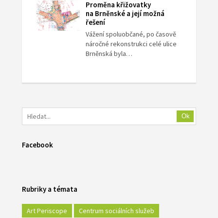
Proměna křižovatky
na Brněnské a její možná
řešení
Vážení spoluobčané, po časově
náročné rekonstrukci celé ulice
Brněnská byla…
Ok
Facebook
Rubriky a témata
Art Periscope
Centrum sociálních služeb