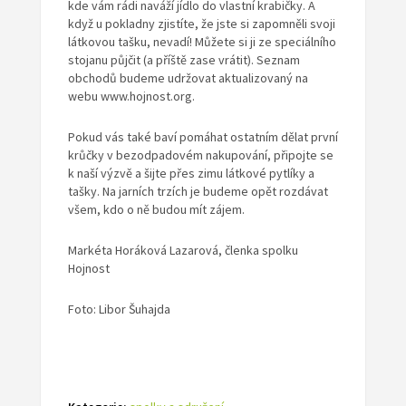
kde vám rádi naváží jídlo do vlastní krabičky. A
když u pokladny zjistíte, že jste si zapomněli svoji
látkovou tašku, nevadí! Můžete si ji ze speciálního
stojanu půjčit (a příště zase vrátit). Seznam
obchodů budeme udržovat aktualizovaný na
webu www.hojnost.org.
Pokud vás také baví pomáhat ostatním dělat první
krůčky v bezodpadovém nakupování, připojte se
k naší výzvě a šijte přes zimu látkové pytlíky a
tašky. Na jarních trzích je budeme opět rozdávat
všem, kdo o ně budou mít zájem.
Markéta Horáková Lazarová, členka spolku
Hojnost
Foto: Libor Šuhajda