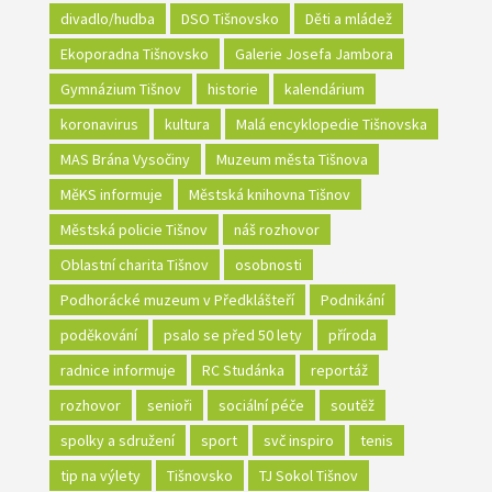
divadlo/hudba
DSO Tišnovsko
Děti a mládež
Ekoporadna Tišnovsko
Galerie Josefa Jambora
Gymnázium Tišnov
historie
kalendárium
koronavirus
kultura
Malá encyklopedie Tišnovska
MAS Brána Vysočiny
Muzeum města Tišnova
MěKS informuje
Městská knihovna Tišnov
Městská policie Tišnov
náš rozhovor
Oblastní charita Tišnov
osobnosti
Podhorácké muzeum v Předklášteří
Podnikání
poděkování
psalo se před 50 lety
příroda
radnice informuje
RC Studánka
reportáž
rozhovor
senioři
sociální péče
soutěž
spolky a sdružení
sport
svč inspiro
tenis
tip na výlety
Tišnovsko
TJ Sokol Tišnov