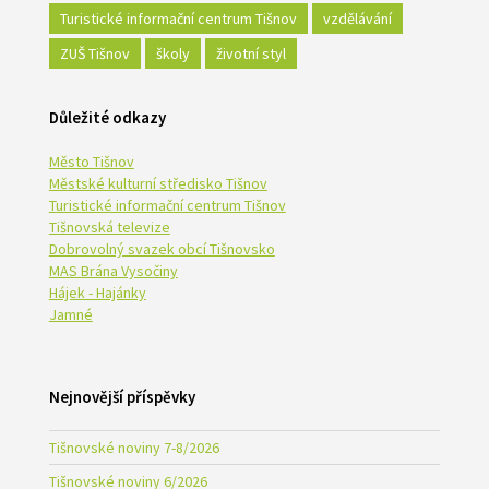
Turistické informační centrum Tišnov
vzdělávání
ZUŠ Tišnov
školy
životní styl
Důležité odkazy
Město Tišnov
Městské kulturní středisko Tišnov
Turistické informační centrum Tišnov
Tišnovská televize
Dobrovolný svazek obcí Tišnovsko
MAS Brána Vysočiny
Hájek - Hajánky
Jamné
Nejnovější příspěvky
Tišnovské noviny 7-8/2026
Tišnovské noviny 6/2026