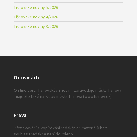
Tišnovské noviny 5/2026
Tišnovské noviny 4/2026
Tišnovské noviny 3/2026
O novinách
On-line verzi Tišnovských novin - zpravodaje města Tišnova
- najdete také na webu města Tišnova (www.tisnov.cz).
Práva
Přetiskování a kopírování redakčních materiálů bez
souhlasu redakce není dovoleno.