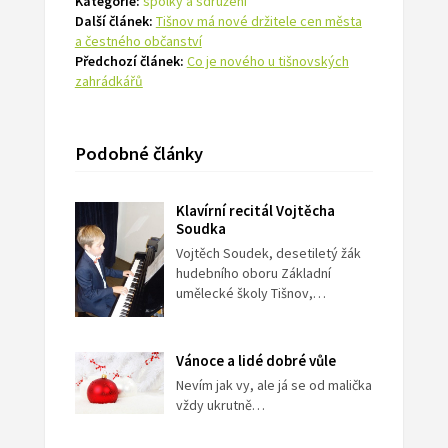
Kategorie:
spolky a sdružení
Další článek:
Tišnov má nové držitele cen města
a čestného občanství
Předchozí článek:
Co je nového u tišnovských
zahrádkářů
Podobné články
Klavírní recitál Vojtěcha
Soudka
Vojtěch Soudek, desetiletý žák
hudebního oboru Základní
umělecké školy Tišnov,…
Vánoce a lidé dobré vůle
Nevím jak vy, ale já se od malička
vždy ukrutně…