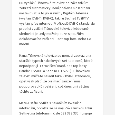
HD vysílání Tišnovské televize se zákazníkům
zobrazí automaticky, není potřeba nic ladit ani
nastavovat, a to jak u služby Digitální televize
(vysílání DVB-T i DVB-C), tak i u Selfnet TV (IPTV
vysílání přes internet). V případě DVB-C standardu
probíhá vysílání Tišnovské televize kódovaně,
sledování je tedy možné pouze s použitím
dekódovacího zařízení – set-top-boxu nebo CA
modulu.
Kanál Tišnovská televize se nemusí zobrazit na
starších typech kabelových set-top-boxů, které
nepodporují HD rozlišení (např. set-top-boxy
Handan CV5000 a Kaon KCF-ES270). Tišnovskou
televizi můžete naladit také v DVB-T standardu,
opět však platí, že přijímací zařízení musí
podporovat HD rozlišení, což dnes umí většina
těchto zařízení.
Máte-li stále potíže s naladěním lokálního
infokanálu, obraťte se na naši Zákaznickou linku
Selfnet na telefonním čísle 533 383 335, funguje