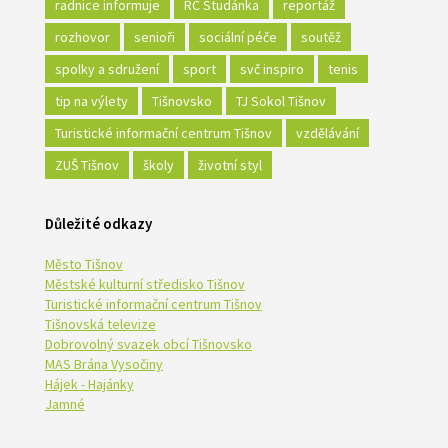
radnice informuje
RC Studánka
reportáž
rozhovor
senioři
sociální péče
soutěž
spolky a sdružení
sport
svč inspiro
tenis
tip na výlety
Tišnovsko
TJ Sokol Tišnov
Turistické informační centrum Tišnov
vzdělávání
ZUŠ Tišnov
školy
životní styl
Důležité odkazy
Město Tišnov
Městské kulturní středisko Tišnov
Turistické informační centrum Tišnov
Tišnovská televize
Dobrovolný svazek obcí Tišnovsko
MAS Brána Vysočiny
Hájek - Hajánky
Jamné