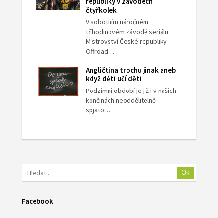
republiky v závodech
čtyřkolek
V sobotním náročném
tříhodinovém závodě seriálu
Mistrovství České republiky
Offroad…
Angličtina trochu jinak aneb
když děti učí děti
Podzimní období je již i v našich
končinách neoddělitelně
spjato…
Ok
Facebook