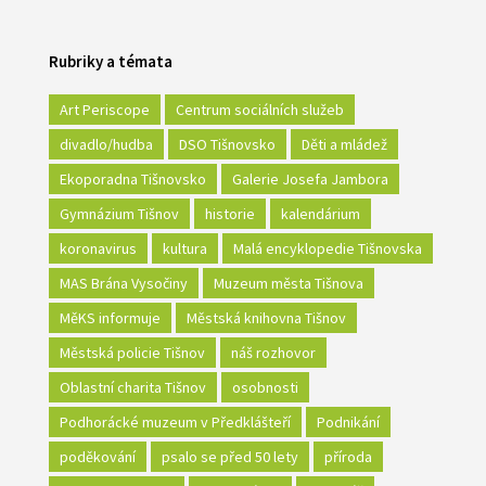
Rubriky a témata
Art Periscope
Centrum sociálních služeb
divadlo/hudba
DSO Tišnovsko
Děti a mládež
Ekoporadna Tišnovsko
Galerie Josefa Jambora
Gymnázium Tišnov
historie
kalendárium
koronavirus
kultura
Malá encyklopedie Tišnovska
MAS Brána Vysočiny
Muzeum města Tišnova
MěKS informuje
Městská knihovna Tišnov
Městská policie Tišnov
náš rozhovor
Oblastní charita Tišnov
osobnosti
Podhorácké muzeum v Předklášteří
Podnikání
poděkování
psalo se před 50 lety
příroda