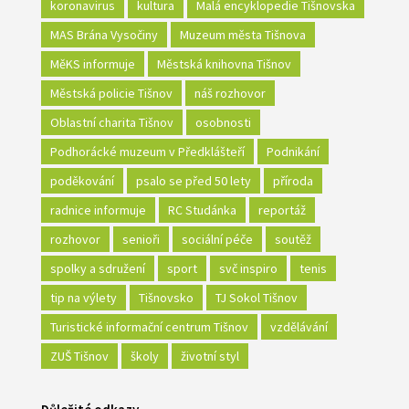
koronavirus
kultura
Malá encyklopedie Tišnovska
MAS Brána Vysočiny
Muzeum města Tišnova
MěKS informuje
Městská knihovna Tišnov
Městská policie Tišnov
náš rozhovor
Oblastní charita Tišnov
osobnosti
Podhorácké muzeum v Předklášteří
Podnikání
poděkování
psalo se před 50 lety
příroda
radnice informuje
RC Studánka
reportáž
rozhovor
senioři
sociální péče
soutěž
spolky a sdružení
sport
svč inspiro
tenis
tip na výlety
Tišnovsko
TJ Sokol Tišnov
Turistické informační centrum Tišnov
vzdělávání
ZUŠ Tišnov
školy
životní styl