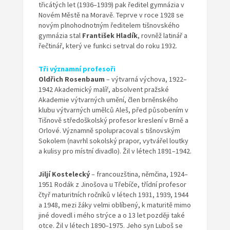
třicátých let (1936–1939) pak ředitel gymnázia v
Novém Městě na Moravě. Teprve v roce 1928 se
novým plnohodnotným ředitelem tišnovského
gymnázia stal
František Hladík
, rovněž latinář a
řečtinář, který ve funkci setrval do roku 1932.
Tři významní profesoři
Oldřich Rosenbaum
– výtvarná výchova, 1922–
1942 Akademický malíř, absolvent pražské
Akademie výtvarných umění, člen brněnského
klubu výtvarných umělců Aleš, před působením v
Tišnově středoškolský profesor kreslení v Brně a
Orlové. Významně spolupracoval s tišnovským
Sokolem (navrhl sokolský prapor, vytvářel loutky
a kulisy pro místní divadlo). Žil v létech 1891–1942.
Jiljí Kostelecký
– francouzština, němčina, 1924–
1951 Rodák z Jinošova u Třebíče, třídní profesor
čtyř maturitních ročníků v létech 1931, 1939, 1944
a 1948, mezi žáky velmi oblíbený, k maturitě mimo
jiné dovedl i mého strýce a o 13 let později také
otce. Žil v létech 1890–1975. Jeho syn Luboš se