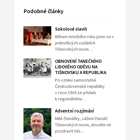
Podobné články
Sokolové slavili
Během letošního roku jsme se v
jednotlivých vydáních
Tišnovských novin…
OBNOVENÍ TANEČNÍHO
LIDOVÉHO ODĚVU NA
TIŠNOVSKU A REPUBLIKA
Po vzniku samostatné
Československé republiky
v roce 1918 se přidalo
k regionálnímu…
Adventní rozjímání
Milé čtenářky, vážení čtenáři
Tišnovských novin, dovolte mi
pozdravit Vás…