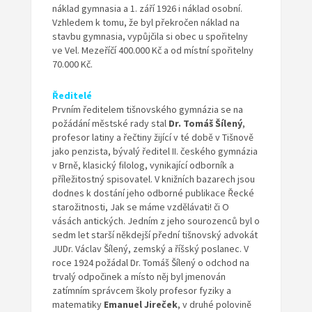
náklad gymnasia a 1. září 1926 i náklad osobní.
Vzhledem k tomu, že byl překročen náklad na
stavbu gymnasia, vypůjčila si obec u spořitelny
ve Vel. Mezeříčí 400.000 Kč a od místní spořitelny
70.000 Kč.
Ředitelé
Prvním ředitelem tišnovského gymnázia se na
požádání městské rady stal
Dr. Tomáš Šílený
,
profesor latiny a řečtiny žijící v té době v Tišnově
jako penzista, bývalý ředitel II. českého gymnázia
v Brně, klasický filolog, vynikající odborník a
příležitostný spisovatel. V knižních bazarech jsou
dodnes k dostání jeho odborné publikace Řecké
starožitnosti, Jak se máme vzdělávati! či O
vásách antických. Jedním z jeho sourozenců byl o
sedm let starší někdejší přední tišnovský advokát
JUDr. Václav Šílený, zemský a říšský poslanec. V
roce 1924 požádal Dr. Tomáš Šílený o odchod na
trvalý odpočinek a místo něj byl jmenován
zatímním správcem školy profesor fyziky a
matematiky
Emanuel Jireček
, v druhé polovině