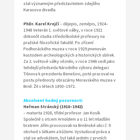
stal významným představitelem zdejšího
Karasova divadla.
PhDr. Karel Krejčí
– dějepis, zeměpis, 1924–
1948 Veterán 1. světové války, v roce 1921
dokončil studia středoškolské profesury na
pražské filozofické fakultě. Po zřízení
Podhoráckého muzea v roce 1929 jmenován
kustodem archeologických a historických sbírek.
Za 2. světové války vězněn, v roce 1946 vedl jako
tehdejší předseda Národního výboru delegaci
Tišnova k prezidentu Benešovi, poté pracoval na
postu přednosty obrazárny Moravského muzea v
Brně. Žil v létech 1893–1972.
Absolvent hodný pozornosti
Heřman Stránský (1910–1942)
– maturita 1928, třídní profesor Jan Kosík
Společně s otcem Arnoldem a o 11 let mladším
bratrem Jiřím provozovali na Brněnské ulici č. 9
obchod s látkami a kůžemi. Vystudoval práva a
stal se advokátem, byl také jedním z prvních