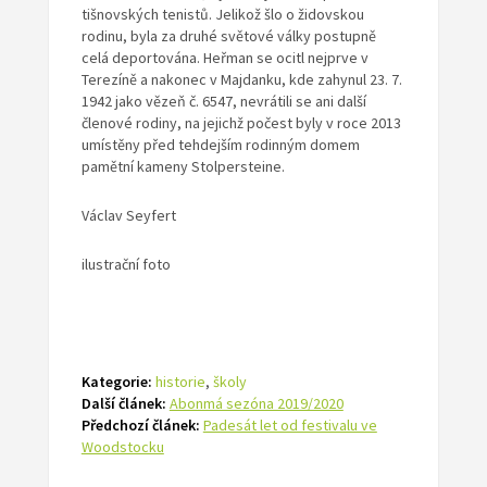
tišnovských tenistů. Jelikož šlo o židovskou
rodinu, byla za druhé světové války postupně
celá deportována. Heřman se ocitl nejprve v
Terezíně a nakonec v Majdanku, kde zahynul 23. 7.
1942 jako vězeň č. 6547, nevrátili se ani další
členové rodiny, na jejichž počest byly v roce 2013
umístěny před tehdejším rodinným domem
pamětní kameny Stolpersteine.
Václav Seyfert
ilustrační foto
Kategorie:
historie
,
školy
Další článek:
Abonmá sezóna 2019/2020
Předchozí článek:
Padesát let od festivalu ve
Woodstocku