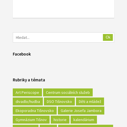
Ok
Facebook
Rubriky a témata
Art Periscope
Centrum sociálních služeb
divadlo/hudba
DSO Tišnovsko
Děti a mládež
Ekoporadna Tišnovsko
Galerie Josefa Jambora
Gymnázium Tišnov
historie
kalendárium