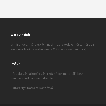
O novinách
On-line verzi Tišnovských novin - zpravodaje města Tišnova
- najdete také na webu města Tišnova (www.tisnov.cz).
Práva
Přetiskování a kopírování redakčních materiálů bez
souhlasu redakce není dovoleno.
Editor: Mgr. Barbora Kovářová