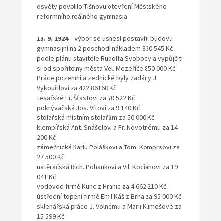
osvěty povolilo Tišnovu otevření Městského
reformního reálného gymnasia.
13. 9. 1924
– Výbor se usnesl postaviti budovu
gymnasijní na 2 poschodí nákladem 830 545 Kč
podle plánu stavitele Rudolfa Svobody a vypůjčiti
si od spořitelny města Vel. Mezeříče 850 000 Kč.
Práce pozemní a zednické byly zadány J.
Vykouřilovi za 422 86160 Kč
tesařské Fr. Šťastovi za 70 522 Kč
pokrývačská Jos. Vítovi za 9 140 Kč
stolařská místním stolařům za 50 000 Kč
klempířská Ant. Snášelovi a Fr. Novotnému za 14
200 Kč
zámečnická Karlu Poláškovi a Tom. Komprsovi za
27 500 Kč
natěračská Rich. Pohankovi a Vil. Kociánovi za 19
041 Kč
vodovod firmě Kunc z Hranic za 4 662 210 Kč
ústřední topení firmě Emil Káš z Brna za 95 000 Kč
sklenářská práce J. Volnému a Marii Klimešové za
15 599 Kč