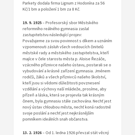
Parkety dodala firma Lignum z Hodonína za 56
Kč/1 bm a položení 1 bm za 8 Kč.
19. 9. 1925
– Profesorský sbor Městského
reformního reálného gymnasia zaslal
zastupitelstvu následující projev:
Považujeme za svou povinnost s díkem a uznáním
vzpomenouti zásluh všech vedoucích činitelů
městské rady a městského zastupitelstva, kteří
majíce v čele starostu města p. Aloise Řezáče,
vzácného příznivce našeho ústavu, postarali se o
vybudování a krásné zařízení gymnasia. Jménem
rodičů, žáků a všech příznivců našeho školství,
kteří jsou si vědomi důležitosti povznesení
vzdělání a výchovy naší mládeže, prosíme, aby
přízeň a láska, která se projevila tak krásným
činem, byla gymnasiu stále zachována. Nechť jest
nový ústav chloubou města, nechť koná radostně
svoje poslání a nechť jest nejkrásnějším
pomníkem ideálních snah občanstva.
13. 2. 1926
– Od 1. ledna 1926 převzal stát věcný