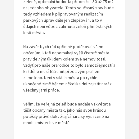
zeleně, optimální hodnota přitom činí 50 až 75 m
2
na jednoho obyvatele. Tento současný stav bude
tedy vzhledem k připravovaným realizacím
parkových úprav dále jen zlepšován, a to v
údajích není vůbec zahrnuta zeleň příměstských
lesů města
.
Na závěr bych rád upřímně poděkoval všem
občanům, kteří napomáhají vyšší čistotě města
pravidelným úklidem kolem své nemovitosti.
Vždyť pro naše prarodiče to bylo samozřejmostí a
každého musí těšit mít před svým prahem
zameteno. Není v silách města po rychle
ukončené zimě během několika dní zajistit naráz
všechny jarní práce.
Věřím, že veřejná zeleň bude nadále vzkvétat a
těšit občany města tak, jako nás svou krásou
potěšily právě dokvétající narcisy vysazené na
mnoha místech ve městě.