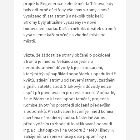
projektu Regenerace zeleně města Tišnova, kdy
byly odborně ošetřeny všechny stromy a nově
vysázeno tři sta stromů a několik tisíc keřů.
Stromy byly aktuálně vysazeny i v nově
budovaném parku. Dalších několik desítek stromů
vysazujeme každoročně na vhodná místa po
městě.
Vězte, že žádostí ze strany občanů o pokácení
stromů je mnoho. Většinou se jedná o
neopodstatněné důvody k jejich pokácení,
kterými bývají například nepořádek z opadu listí či
květů, stínění stromu od severní strany, zastínění
signálu satelitu apod. S takovými důvody nelze
uspět při povolovacím procesu kácení. V případě,
že je žádost o kácení opodstatněná, projedná ji
Komise životního prostředí složená především
z odborníků. Při schválení kácení je ihned komisí
navržena náhradní výsadba. Následně žádost
před vydáním rozhodnutí kvalifikovaně posoudí
Ing. Bc. Chaloupková na Odboru ŽP MěÚ Tišnov. K
zahájenému řízení vznášejí dále připomínky i