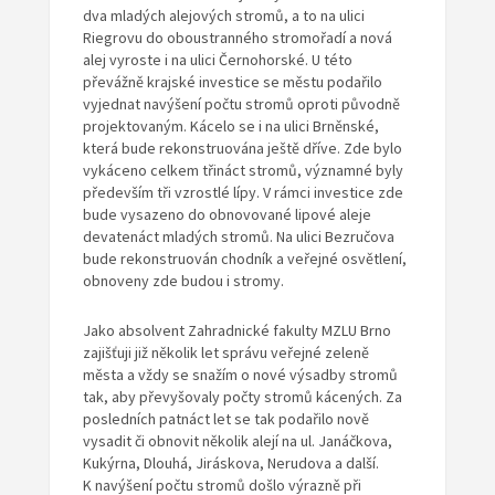
dva mladých alejových stromů, a to na ulici
Riegrovu do oboustranného stromořadí a nová
alej vyroste i na ulici Černohorské. U této
převážně krajské investice se městu podařilo
vyjednat navýšení počtu stromů oproti původně
projektovaným. Kácelo se i na ulici Brněnské,
která bude rekonstruována ještě dříve. Zde bylo
vykáceno celkem třináct stromů, významné byly
především tři vzrostlé lípy. V rámci investice zde
bude vysazeno do obnovované lipové aleje
devatenáct mladých stromů. Na ulici Bezručova
bude rekonstruován chodník a veřejné osvětlení,
obnoveny zde budou i stromy.
Jako absolvent Zahradnické fakulty MZLU Brno
zajišťuji již několik let správu veřejné zeleně
města a vždy se snažím o nové výsadby stromů
tak, aby převyšovaly počty stromů kácených. Za
posledních patnáct let se tak podařilo nově
vysadit či obnovit několik alejí na ul. Janáčkova,
Kukýrna, Dlouhá, Jiráskova, Nerudova a další.
K navýšení počtu stromů došlo výrazně při