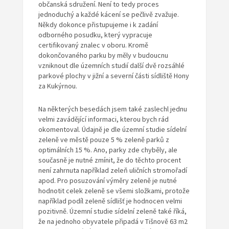
občanská sdružení. Není to tedy proces
jednoduchý a každé kácení se pečlivě zvažuje.
Někdy dokonce přistupujeme i k zadání
odborného posudku, který vypracuje
certifikovaný znalec v oboru. Kromě
dokončovaného parku by měly v budoucnu
vzniknout dle územních studií další dvě rozsáhlé
parkové plochy v jižní a severní části sídliště Hony
za Kukýrnou.
Na některých besedách jsem také zaslechl jednu
velmi zavádějící informaci, kterou bych rád
okomentoval. Údajně je dle územní studie sídelní
zeleně ve městě pouze 5 % zeleně parků z
optimálních 15 %. Ano, parky zde chyběly, ale
současně je nutné zmínit, že do těchto procent
není zahrnuta například zeleň uličních stromořadí
apod. Pro posuzování výměry zeleně je nutné
hodnotit celek zeleně se všemi složkami, protože
například podíl zeleně sídlišť je hodnocen velmi
pozitivně. Územní studie sídelní zeleně také říká,
že na jednoho obyvatele připadá v Tišnově 63 m
2