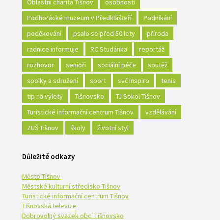
Oblastní charita Tišnov
osobnosti
Podhorácké muzeum v Předklášteří
Podnikání
poděkování
psalo se před 50 lety
příroda
radnice informuje
RC Studánka
reportáž
rozhovor
senioři
sociální péče
soutěž
spolky a sdružení
sport
svč inspiro
tenis
tip na výlety
Tišnovsko
TJ Sokol Tišnov
Turistické informační centrum Tišnov
vzdělávání
ZUŠ Tišnov
školy
životní styl
Důležité odkazy
Město Tišnov
Městské kulturní středisko Tišnov
Turistické informační centrum Tišnov
Tišnovská televize
Dobrovolný svazek obcí Tišnovsko