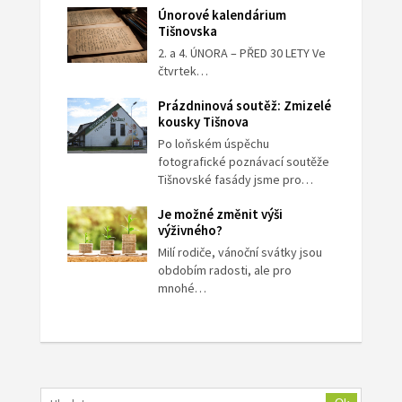
Únorové kalendárium
Tišnovska
2. a 4. ÚNORA – PŘED 30 LETY Ve
čtvrtek…
Prázdninová soutěž: Zmizelé
kousky Tišnova
Po loňském úspěchu
fotografické poznávací soutěže
Tišnovské fasády jsme pro…
Je možné změnit výši
výživného?
Milí rodiče, vánoční svátky jsou
obdobím radosti, ale pro
mnohé…