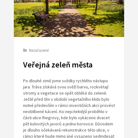
Nezařazené
Veřejná zeleň města
Po dlouhé zimě jsme svědky rychlého nástupu
jara. Tráva získává svou svěží barvu, rozkvétají
stromy a vegetace se opět obléká do zelené.
Ještě před tím v období vegetačního klidu bylo
nutné především v rámci investičních akcí provést
neoblíbené kácení. Asi nejcitelnější proběhlo v
části ulice Riegrovy, kde bylo vykáceno dvacet
pět kulovitých javorů a jedna borovice. Důvodem
je dlouho očekávaná rekonstrukce této ulice, v
rámci které bude mimo jiné vysazeno sedmdesát