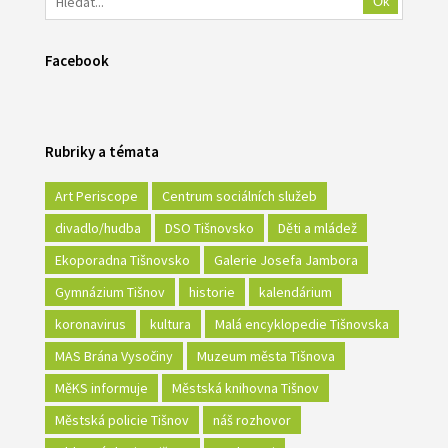
Ok
Facebook
Rubriky a témata
Art Periscope
Centrum sociálních služeb
divadlo/hudba
DSO Tišnovsko
Děti a mládež
Ekoporadna Tišnovsko
Galerie Josefa Jambora
Gymnázium Tišnov
historie
kalendárium
koronavirus
kultura
Malá encyklopedie Tišnovska
MAS Brána Vysočiny
Muzeum města Tišnova
MěKS informuje
Městská knihovna Tišnov
Městská policie Tišnov
náš rozhovor