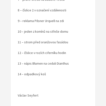
8 – číslice 2 v označení vzdálenosti
9 – reklama Pilsner Urquell na zdi
10 – jeden z komínů na střeše domu
11 – strom před oranžovou fasádou
12 – číslice v rozích ciferníku hodin
13 – nápis Blumen na ceduli Dianthus
14 – odpadkový koš
Václav Seyfert