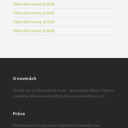
Tišnovské noviny 6/2026
Tišnovské noviny 5/2026
Tišnovské noviny 4/2026
Tišnovské noviny 3/2026
O novinách
On-line verzi Tišnovských novin - zpravodaje města Tišnova
- najdete také na webu města Tišnova (www.tisnov.cz).
Práva
Přetiskování a kopírování redakčních materiálů bez