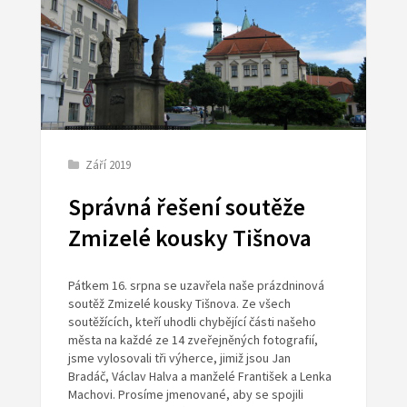
Září 2019
Správná řešení soutěže
Zmizelé kousky Tišnova
Pátkem 16. srpna se uzavřela naše prázdninová
soutěž Zmizelé kousky Tišnova. Ze všech
soutěžících, kteří uhodli chybějící části našeho
města na každé ze 14 zveřejněných fotografií,
jsme vylosovali tři výherce,
jimiž jsou
Jan
Bradáč
,
Václav Halva
a manželé
František a Lenka
Machovi.
Prosíme jmenované, aby se spojili