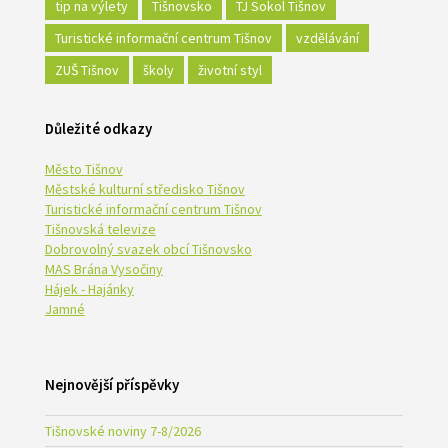
tip na výlety
Tišnovsko
TJ Sokol Tišnov
Turistické informační centrum Tišnov
vzdělávání
ZUŠ Tišnov
školy
životní styl
Důležité odkazy
Město Tišnov
Městské kulturní středisko Tišnov
Turistické informační centrum Tišnov
Tišnovská televize
Dobrovolný svazek obcí Tišnovsko
MAS Brána Vysočiny
Hájek - Hajánky
Jamné
Nejnovější příspěvky
Tišnovské noviny 7-8/2026