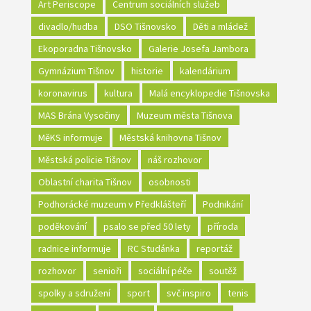
Art Periscope
Centrum sociálních služeb
divadlo/hudba
DSO Tišnovsko
Děti a mládež
Ekoporadna Tišnovsko
Galerie Josefa Jambora
Gymnázium Tišnov
historie
kalendárium
koronavirus
kultura
Malá encyklopedie Tišnovska
MAS Brána Vysočiny
Muzeum města Tišnova
MěKS informuje
Městská knihovna Tišnov
Městská policie Tišnov
náš rozhovor
Oblastní charita Tišnov
osobnosti
Podhorácké muzeum v Předklášteří
Podnikání
poděkování
psalo se před 50 lety
příroda
radnice informuje
RC Studánka
reportáž
rozhovor
senioři
sociální péče
soutěž
spolky a sdružení
sport
svč inspiro
tenis