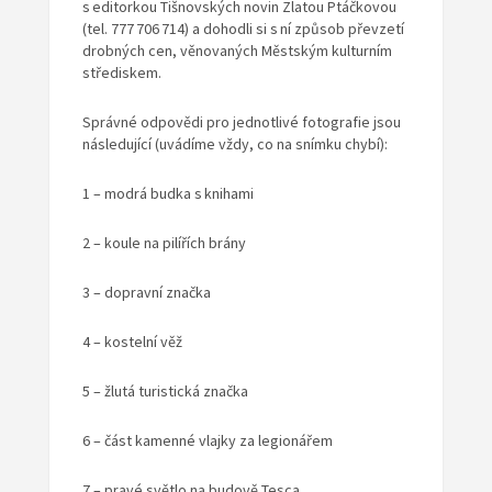
s editorkou Tišnovských novin Zlatou Ptáčkovou
(tel. 777 706 714) a dohodli si s ní způsob převzetí
drobných cen, věnovaných Městským kulturním
střediskem.
Správné
odpovědi
pro jednotlivé fotografie jsou
následující (uvádíme vždy, co na snímku chybí):
1 – modrá budka s knihami
2 – koule na pilířích brány
3 – dopravní značka
4 – kostelní věž
5 – žlutá turistická značka
6 – část kamenné vlajky za legionářem
7 – pravé světlo na budově Tesca