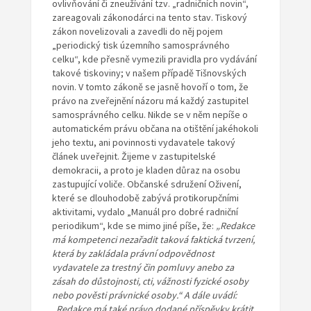
ovlivňování či zneužívání tzv. „radničních novin“,
zareagovali zákonodárci na tento stav. Tiskový
zákon novelizovali a zavedli do něj pojem
„periodický tisk územního samosprávného
celku“, kde přesně vymezili pravidla pro vydávání
takové tiskoviny; v našem případě Tišnovských
novin. V tomto zákoně se jasně hovoří o tom, že
právo na zveřejnění názoru má každý zastupitel
samosprávného celku. Nikde se v něm nepíše o
automatickém právu občana na otištění jakéhokoli
jeho textu, ani povinnosti vydavatele takový
článek uveřejnit. Žijeme v zastupitelské
demokracii, a proto je kladen důraz na osobu
zastupující voliče. Občanské sdružení Oživení,
které se dlouhodobě zabývá protikorupčními
aktivitami, vydalo „Manuál pro dobré radniční
periodikum“, kde se mimo jiné píše, že:
„Redakce
má kompetenci nezařadit taková
faktická tvrzení,
která by zakládala právní odpovědnost
vydavatele
za trestný čin pomluvy anebo za
zásah do důstojnosti, cti, vážnosti
fyzické osoby
nebo pověsti právnické osoby.“ A dále uvádí:
„Redakce
má také právo dodané příspěvky krátit