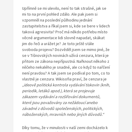
Upřímně se mi ulevilo, není to tak strašné, jak se
mi to na první pohled zdálo. Ale pak jsem si
vzpomněl na poslední půlhodinu jednání
zastupitelstva a říkal jsem si, kde se bere v lidech
taková agresivita? Proč má někdo potřebu místo
věcné argumentace lidi slovně napadat, skákat
jim do řeči a urážet je? Je toto ještě stále
svoboda projevu? Dozvěděl jsem se mimo jiné, že
se v Tišnovských novinách užívá cenzura, která je
přitom ze zákona nepřípustná. Nařknout někoho z
něčeho nekalého je snadné, ale co když to nařčení
není pravdou? A tak jsem se podíval po tom, co to
vlastně je cenzura. Wikisofia praví, že cenzura je
„ideově
politická kontrola vydávání tiskovin (knih,
periodik, letáků apod.),
která se projevuje
zákazem vydávání a rozšiřování dokumentů,
které
jsou považovány za nežádoucí anebo
závadné z důvodů společenských,
politických,
náboženských, mravních nebo jiných důvodů.“
Díky tomu, že v minulosti v naší zemi docházelo k