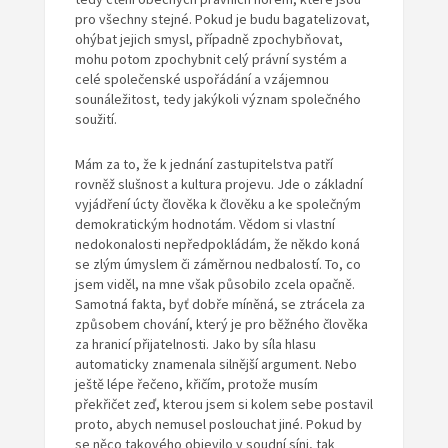
pro všechny stejné. Pokud je budu bagatelizovat,
ohýbat jejich smysl, případně zpochybňovat,
mohu potom zpochybnit celý právní systém a
celé společenské uspořádání a vzájemnou
sounáležitost, tedy jakýkoli význam společného
soužití.
Mám za to, že k jednání zastupitelstva patří
rovněž slušnost a kultura projevu. Jde o základní
vyjádření úcty člověka k člověku a ke společným
demokratickým hodnotám. Vědom si vlastní
nedokonalosti nepředpokládám, že někdo koná
se zlým úmyslem či záměrnou nedbalostí. To, co
jsem viděl, na mne však působilo zcela opačně.
Samotná fakta, byť dobře míněná, se ztrácela za
způsobem chování, který je pro běžného člověka
za hranicí přijatelnosti. Jako by síla hlasu
automaticky znamenala silnější argument. Nebo
ještě lépe řečeno, křičím, protože musím
překřičet zeď, kterou jsem si kolem sebe postavil
proto, abych nemusel poslouchat jiné. Pokud by
se něco takového objevilo v soudní síni, tak