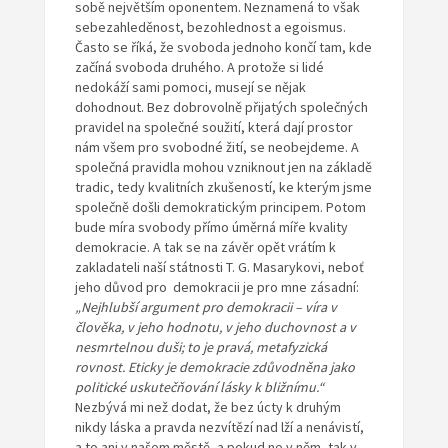
sobě největším oponentem. Neznamená to však
sebezahleděnost, bezohlednost a egoismus.
Často se říká, že svoboda jednoho končí tam, kde
začíná svoboda druhého. A protože si lidé
nedokáží sami pomoci, musejí se nějak
dohodnout. Bez dobrovolně přijatých společných
pravidel na společné soužití, která dají prostor
nám všem pro svobodné žití, se neobejdeme. A
společná pravidla mohou vzniknout jen na základě
tradic, tedy kvalitních zkušeností, ke kterým jsme
společně došli demokratickým principem. Potom
bude míra svobody přímo úměrná míře kvality
demokracie. A tak se na závěr opět vrátím k
zakladateli naší státnosti T. G. Masarykovi, neboť
jeho důvod pro demokracii je pro mne zásadní:
„Nejhlubší
argument pro demokracii – víra v
člověka, v jeho hodnotu, v jeho
duchovnost a v
nesmrtelnou duši; to je pravá, metafyzická
rovnost.
Eticky je demokracie zdůvodněna jako
politické uskutečňování lásky
k bližnímu.“
Nezbývá mi než dodat, že bez úcty k druhým
nikdy láska a pravda nezvítězí nad lží a nenávistí,
a to ani v našem městě, a pokud ne v něm, tak v