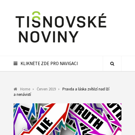
KLIKNĚTE ZDE PRO NAVIGACI
Home
Červen 2019
Pravda a láska zvítězí nad lží
a nenávistí