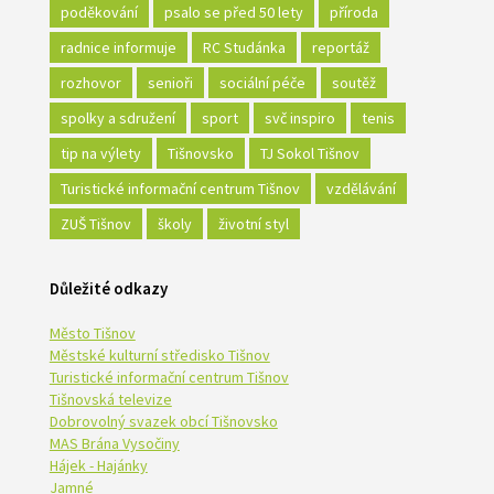
poděkování
psalo se před 50 lety
příroda
radnice informuje
RC Studánka
reportáž
rozhovor
senioři
sociální péče
soutěž
spolky a sdružení
sport
svč inspiro
tenis
tip na výlety
Tišnovsko
TJ Sokol Tišnov
Turistické informační centrum Tišnov
vzdělávání
ZUŠ Tišnov
školy
životní styl
Důležité odkazy
Město Tišnov
Městské kulturní středisko Tišnov
Turistické informační centrum Tišnov
Tišnovská televize
Dobrovolný svazek obcí Tišnovsko
MAS Brána Vysočiny
Hájek - Hajánky
Jamné