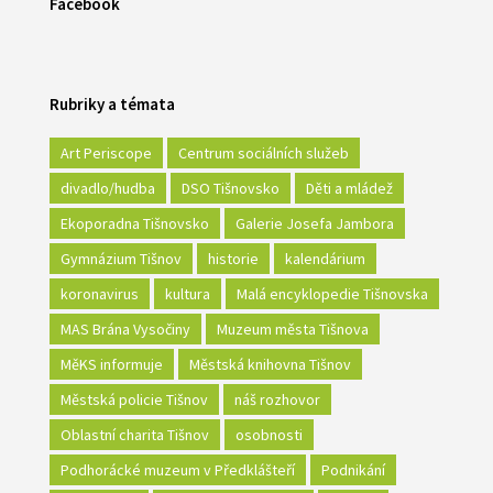
Facebook
Rubriky a témata
Art Periscope
Centrum sociálních služeb
divadlo/hudba
DSO Tišnovsko
Děti a mládež
Ekoporadna Tišnovsko
Galerie Josefa Jambora
Gymnázium Tišnov
historie
kalendárium
koronavirus
kultura
Malá encyklopedie Tišnovska
MAS Brána Vysočiny
Muzeum města Tišnova
MěKS informuje
Městská knihovna Tišnov
Městská policie Tišnov
náš rozhovor
Oblastní charita Tišnov
osobnosti
Podhorácké muzeum v Předklášteří
Podnikání