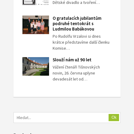
Dětské divadlo a tvoření…
O gratulacích jubilantům
podruhé tentokrát s
Ludmilou Babákovou
Po Rudolfu Vrzalovi si dnes
krátce představíme další členku
Komise…
Slouží nám už 90 let
Vážení čtenáři Tišnovských
novin, 26. června uplyne
devadesát let od…
Ok