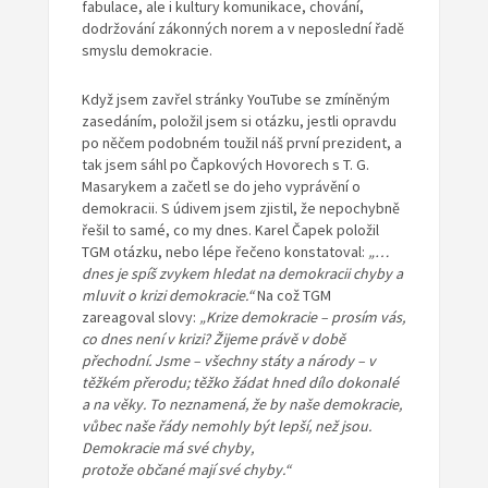
fabulace, ale i kultury komunikace, chování,
dodržování zákonných norem a v neposlední řadě
smyslu demokracie.
Když jsem zavřel stránky YouTube se zmíněným
zasedáním, položil jsem si otázku, jestli opravdu
po něčem podobném toužil náš první prezident, a
tak jsem sáhl po Čapkových Hovorech s T. G.
Masarykem a začetl se do jeho vyprávění o
demokracii. S údivem jsem zjistil, že nepochybně
řešil to samé, co my dnes. Karel Čapek položil
TGM otázku, nebo lépe řečeno konstatoval:
„…
dnes je spíš zvykem hledat na demokracii chyby a
mluvit o krizi
demokracie.“
Na což TGM
zareagoval slovy:
„Krize demokracie –
prosím vás,
co dnes není v krizi? Žijeme právě v době
přechodní.
Jsme – všechny státy a národy – v
těžkém přerodu; těžko žádat hned
dílo dokonalé
a na věky. To neznamená, že by naše demokracie,
vůbec
naše řády nemohly být lepší, než jsou.
Demokracie má své chyby,
protože občané mají své chyby.“