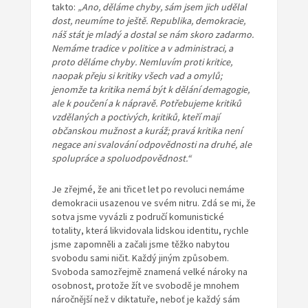
takto:
„Ano, děláme
chyby, sám jsem jich udělal
dost, neumíme to ještě. Republika, demokracie,
náš stát je mladý a dostal se nám skoro zadarmo.
Nemáme tradice
v politice a v administraci, a
proto děláme chyby. Nemluvím proti
kritice,
naopak přeju si kritiky všech vad a omylů;
jenomže ta kritika
nemá být k dělání demagogie,
ale k poučení a k nápravě. Potřebujeme
kritiků
vzdělaných a poctivých, kritiků, kteří mají
občanskou mužnost
a kuráž; pravá kritika není
negace ani svalování odpovědnosti na druhé,
ale
spolupráce a spoluodpovědnost.“
Je zřejmé, že ani třicet let po revoluci nemáme
demokracii usazenou ve svém nitru. Zdá se mi, že
sotva jsme vyvázli z područí komunistické
totality, která likvidovala lidskou identitu, rychle
jsme zapomněli a začali jsme těžko nabytou
svobodu sami ničit. Každý jiným způsobem.
Svoboda samozřejmě znamená velké nároky na
osobnost, protože žít ve svobodě je mnohem
náročnější než v diktatuře, neboť je každý sám