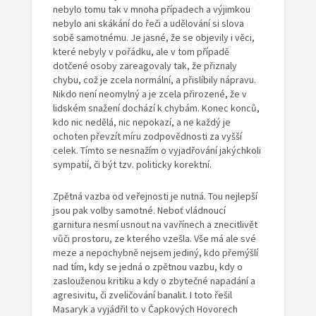
nebylo tomu tak v mnoha případech a výjimkou
nebylo ani skákání do řeči a udělování si slova
sobě samotnému. Je jasné, že se objevily i věci,
které nebyly v pořádku, ale v tom případě
dotčené osoby zareagovaly tak, že přiznaly
chybu, což je zcela normální, a přislíbily nápravu.
Nikdo není neomylný a je zcela přirozené, že v
lidském snažení dochází k chybám. Konec konců,
kdo nic nedělá, nic nepokazí, a ne každý je
ochoten převzít míru zodpovědnosti za vyšší
celek. Tímto se nesnažím o vyjadřování jakýchkoli
sympatií, či být tzv. politicky korektní.
Zpětná vazba od veřejnosti je nutná. Tou nejlepší
jsou pak volby samotné. Neboť vládnoucí
garnitura nesmí usnout na vavřínech a znecitlivět
vůči prostoru, ze kterého vzešla. Vše má ale své
meze a nepochybně nejsem jediný, kdo přemýšlí
nad tím, kdy se jedná o zpětnou vazbu, kdy o
zaslouženou kritiku a kdy o zbytečné napadání a
agresivitu, či zveličování banalit. I toto řešil
Masaryk a vyjádřil to v Čapkových Hovorech