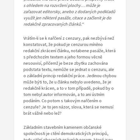
s ohledem na rozvržení
plochy… může je
zařazovat editorsky, anebo z dodaných podkladů
využít jen některé pasáže, citace a začlenit je do
redakčně zpracovaných
článků.“
Vrátím-li se k nařčení z cenzury, pak nezbývá než
konstatovat, že pokud je cenzurou míněno
redakční zkrácení článku, notabene pasáže, která
s předchozím textem a jeho formou věcně
nesouvisí, přičemž je beze zbytku zachována
podstata textu, nemůže se jednat o cenzuru, ale
o základní princip redakční práce. Jedinou chybou
může býti to, že u článku nebylo uvedeno, že je
redakčně krácen, a to v tom případě, pokud by o
tom nebyl autor informován, a to ani ústním
podáním. Co potom s takovým nařčením o
cenzuře? Je to jen názor, slova, která se nemusí
brát vážně nebo lež?
Základním stavebním kamenem občanské
společnosti je ctění demokratických principů,
tedy ctění obecných právních norem, které jsou