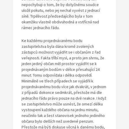
nepochybuji o tom, že by dotyčnému soudce
uložil pokutu, nebo jej nechal vyvést z jednací
síně. Trpělivost předsedajícího byla v tom
okamžiku vlastně obdivuhodná a vstřícná nad
rámec jednacího řádu.
Ke každému projednávanému bodu
zastupitelstva byla dána kromě zvolených
zástupců možnost vyjádřit se i občanům z řad
veřejnosti. Fakta tříbí mysl, a proto jen shrnu, že
jeden jediný občan měl prostor vyjádřit se k
projednávaným bodům v délce přesahující 24
minut. Tomu odpovídala i délka odpovědí.
Minimálně ve třech případech se vyjádřil k
projednávanému bodu více jak dvakrát, v jednom
z případů dokonce sedmkrát, přestože má dle
jednacího řádu právo pouze na dvě reakce. I když
se zastupitelstvo může usnést, že omezí délku
vystoupení každého občana na jednu minutu,
neučinilo tak a šest stanovisek jednoho jediného
občana bylo delších než uvedené penzum.
Přestože má býti diskuse věcná k danému bodu,