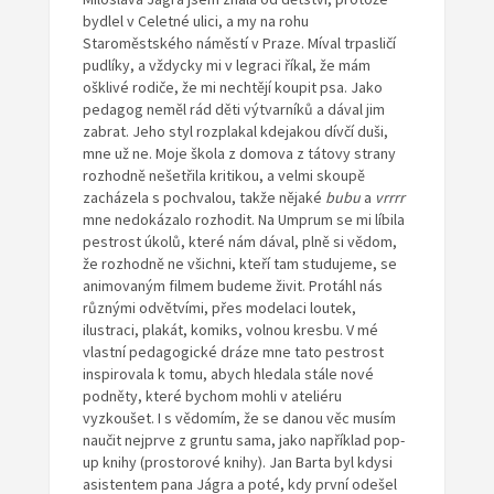
bydlel v Celetné ulici, a my na rohu
Staroměstského náměstí v Praze. Míval trpasličí
pudlíky, a vždycky mi v legraci říkal, že mám
ošklivé rodiče, že mi nechtějí koupit psa. Jako
pedagog neměl rád děti výtvarníků a dával jim
zabrat. Jeho styl rozplakal kdejakou dívčí duši,
mne už ne. Moje škola z domova z tátovy strany
rozhodně nešetřila kritikou, a velmi skoupě
zacházela s pochvalou, takže nějaké
bubu
a
vrrrr
mne nedokázalo rozhodit. Na Umprum se mi líbila
pestrost úkolů, které nám dával, plně si vědom,
že rozhodně ne všichni, kteří tam studujeme, se
animovaným filmem budeme živit. Protáhl nás
různými odvětvími, přes modelaci loutek,
ilustraci, plakát, komiks, volnou kresbu. V mé
vlastní pedagogické dráze mne tato pestrost
inspirovala k tomu, abych hledala stále nové
podněty, které bychom mohli v ateliéru
vyzkoušet. I s vědomím, že se danou věc musím
naučit nejprve z gruntu sama, jako například pop-
up knihy (prostorové knihy). Jan Barta byl kdysi
asistentem pana Jágra a poté, kdy první odešel