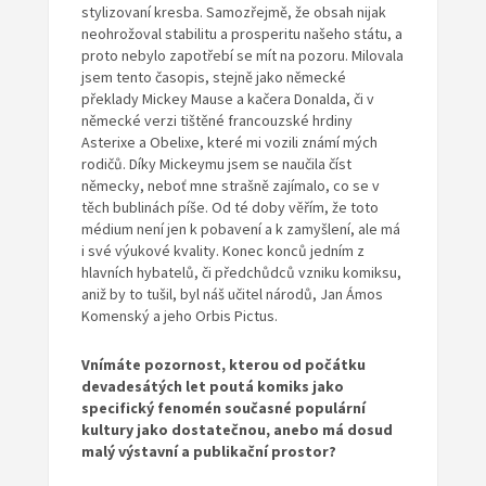
stylizovaní kresba. Samozřejmě, že obsah nijak
neohrožoval stabilitu a prosperitu našeho státu, a
proto nebylo zapotřebí se mít na pozoru. Milovala
jsem tento časopis, stejně jako německé
překlady Mickey Mause a kačera Donalda, či v
německé verzi tištěné francouzské hrdiny
Asterixe a Obelixe, které mi vozili známí mých
rodičů. Díky Mickeymu jsem se naučila číst
německy, neboť mne strašně zajímalo, co se v
těch bublinách píše. Od té doby věřím, že toto
médium není jen k pobavení a k zamyšlení, ale má
i své výukové kvality. Konec konců jedním z
hlavních hybatelů, či předchůdců vzniku komiksu,
aniž by to tušil, byl náš učitel národů, Jan Ámos
Komenský a jeho Orbis Pictus.
Vnímáte pozornost, kterou od počátku
devadesátých let poutá
komiks
jako
specifický
fenom
én sou
časn
é
populární
kultury jako dostatečnou, anebo má
dosud
mal
ý výstavní a publikační prostor?