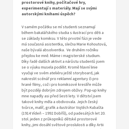
prostorov
é
knihy, počítačov
é
hry,
experimentují s
materi
ály
.
Mají
se svými
autorskými knihami úspěch?
V samém počátku se mí studenti seznamují
během bakalářského studia s ilustrací pro děti a
se základy komiksu. V této prvotní fázi je vede
má současná asistentka, slečna Marie Kohoutová,
naše bývalá absolventka. Ve druhém ročníku
přejdou ke mně. Máme i magisterské studium.
Díky řadě dalších aktivit a nárůstu studentů jsem
se o výuku musela podělit. Kromě hlavní linie
vyučuji ve svém ateliéru ještě storyboard, jak
nakreslit scénář pro reklamní agentury či pro
hrané filmy, což i pro komiksové kreslíře může
být později dobrým zdrojem obživy. Pop-up knihy
mne napadly asi před šesti lety. V dětství jsem
takové knihy měla a obdivovala. Jejich český
tvůrce, malíř, grafik a ilustrátor Vojtěch Kubašta
(1914 Vídeň – 1992 Dobříš), od padesátých let 20.
stol. jeden z průkopníků dětské prostorové
knihy, jimi dosáhl světové proslulosti a díky Artii