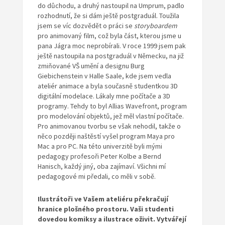
do důchodu, a druhý nastoupil na Umprum, padlo
rozhodnutí, že si dám ještě postgraduál. Toužila
jsem se víc dozvědět o práci se
storyboardem
pro animovaný film, což byla část, kterou jsme u
pana Jágra moc neprobírali. V roce 1999 jsem pak
ještě nastoupila na postgraduál v Německu, na již
zmiňované VŠ umění a designu Burg
Giebichenstein v Halle Saale, kde jsem vedla
ateliér animace a byla současně studentkou 3D
digitální modelace. Lákaly mne počítače a 3D
programy. Tehdy to byl Allias Wavefront, program
pro modelování objektů, jež měl vlastní počítače.
Pro animovanou tvorbu se však nehodil, takže o
něco později naštěstí vyšel program Maya pro
Mac a pro PC. Na této univerzitě byli mými
pedagogy profesoři Peter Kolbe a Bernd
Hanisch, každý jiný, oba zajímaví. Všichni mí
pedagogové mi předali, co měli v sobě.
Ilustrátoři ve
Vaš
em ateli
é
ru
překračují
hranice
plošn
é
ho prostoru. Vaš
i studenti
dovedou
komiksy a
ilustrace
oživit.
V
ytvářejí