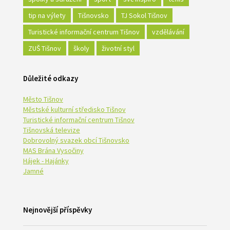
tip na výlety
Tišnovsko
TJ Sokol Tišnov
Turistické informační centrum Tišnov
vzdělávání
ZUŠ Tišnov
školy
životní styl
Důležité odkazy
Město Tišnov
Městské kulturní středisko Tišnov
Turistické informační centrum Tišnov
Tišnovská televize
Dobrovolný svazek obcí Tišnovsko
MAS Brána Vysočiny
Hájek - Hajánky
Jamné
Nejnovější příspěvky