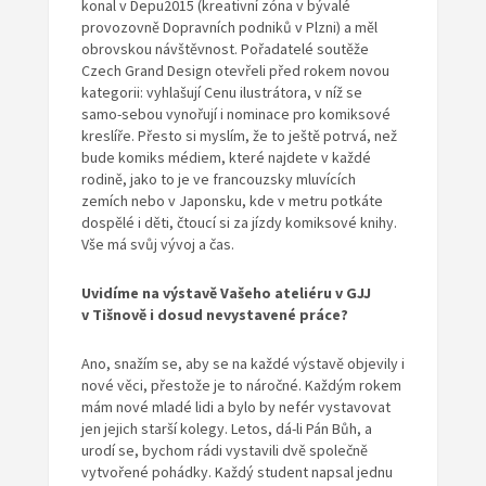
konal v Depu2015 (kreativní zóna v bývalé
provozovně Dopravních podniků v Plzni) a měl
obrovskou návštěvnost. Pořadatelé soutěže
Czech Grand Design otevřeli před rokem novou
kategorii: vyhlašují Cenu ilustrátora, v níž se
samo-sebou vynořují i nominace pro komiksové
kreslíře. Přesto si myslím, že to ještě potrvá, než
bude komiks médiem, které najdete v každé
rodině, jako to je ve francouzsky mluvících
zemích nebo v Japonsku, kde v metru potkáte
dospělé i děti, čtoucí si za jízdy komiksové knihy.
Vše má svůj vývoj a čas.
Uvidíme
na výstavě Vašeho ateliéru v GJJ
v Tišnově i dosud nevystavené práce?
Ano, snažím se, aby se na každé výstavě objevily i
nové věci, přestože je to náročné. Každým rokem
mám nové mladé lidi a bylo by nefér vystavovat
jen jejich starší kolegy. Letos, dá-li Pán Bůh, a
urodí se, bychom rádi vystavili dvě společně
vytvořené pohádky. Každý student napsal jednu