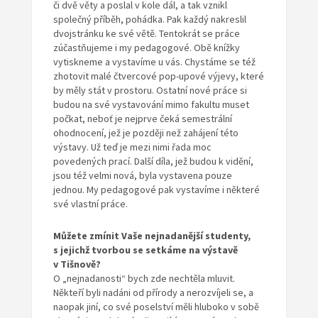
či dvě věty a poslal v kole dál, a tak vznikl
společný příběh, pohádka. Pak každý nakreslil
dvojstránku ke své větě. Tentokrát se práce
zúčastňujeme i my pedagogové. Obě knížky
vytiskneme a vystavíme u vás. Chystáme se též
zhotovit malé čtvercové pop-upové výjevy, které
by měly stát v prostoru. Ostatní nové práce si
budou na své vystavování mimo fakultu muset
počkat, neboť je nejprve čeká semestrální
ohodnocení, jež je později než zahájení této
výstavy. Už teď je mezi nimi řada moc
povedených prací. Další díla, jež budou k vidění,
jsou též velmi nová, byla vystavena pouze
jednou. My pedagogové pak vystavíme i některé
své vlastní práce.
Můžete zmínit Vaše nejnadanější studenty
,
s jejichž tvorbou se setkáme na výstavě
v Tišnově?
O „nejnadanosti“ bych zde nechtěla mluvit.
Někteří byli nadáni od přírody a nerozvíjeli se, a
naopak jiní, co své poselství měli hluboko v sobě