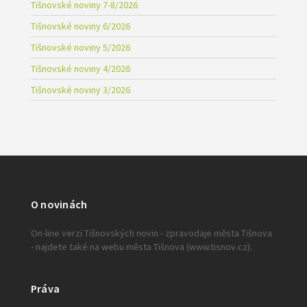
Tišnovské noviny 7-8/2026
Tišnovské noviny 6/2026
Tišnovské noviny 5/2026
Tišnovské noviny 4/2026
Tišnovské noviny 3/2026
O novinách
On-line verzi Tišnovských novin - zpravodaje města Tišnova
- najdete také na webu města Tišnova (www.tisnov.cz).
Práva