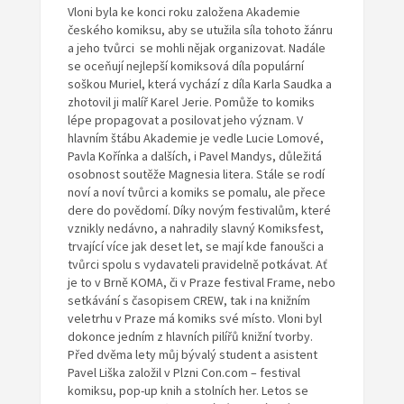
Vloni byla ke konci roku založena Akademie
českého komiksu, aby se utužila síla tohoto žánru
a jeho tvůrci se mohli nějak organizovat. Nadále
se oceňují nejlepší komiksová díla populární
soškou Muriel, která vychází z díla Karla Saudka a
zhotovil ji malíř Karel Jerie. Pomůže to komiks
lépe propagovat a posilovat jeho význam. V
hlavním štábu Akademie je vedle Lucie Lomové,
Pavla Kořínka a dalších, i Pavel Mandys, důležitá
osobnost soutěže Magnesia litera. Stále se rodí
noví a noví tvůrci a komiks se pomalu, ale přece
dere do povědomí. Díky novým festivalům, které
vznikly nedávno, a nahradily slavný Komiksfest,
trvající více jak deset let, se mají kde fanoušci a
tvůrci spolu s vydavateli pravidelně potkávat. Ať
je to v Brně KOMA, či v Praze festival Frame, nebo
setkávání s časopisem CREW, tak i na knižním
veletrhu v Praze má komiks své místo. Vloni byl
dokonce jedním z hlavních pilířů knižní tvorby.
Před dvěma lety můj bývalý student a asistent
Pavel Liška založil v Plzni Con.com – festival
komiksu, pop-up knih a stolních her. Letos se