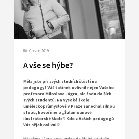
Červen 2019
A vše se hýbe?
Měla jste při svých studií
ch
štěstí na
pedagogy? Váš tatínek ovlivnil
nejen Vašeho
profesora Miloslava Jágra, ale
řadu
dalších
svých studentů.
N
a Vysoké škole
uměleckoprůmyslov
é
v
Praze
zanechal silnou
stopu, hovoříme o
„Š
alamounov
ě
ilustrátorské
škole“
.
Kdo z Vašich pedagogů
Vás nějak
ovlivnil?
Miloslava Jágra jsem znala od dětství, protože