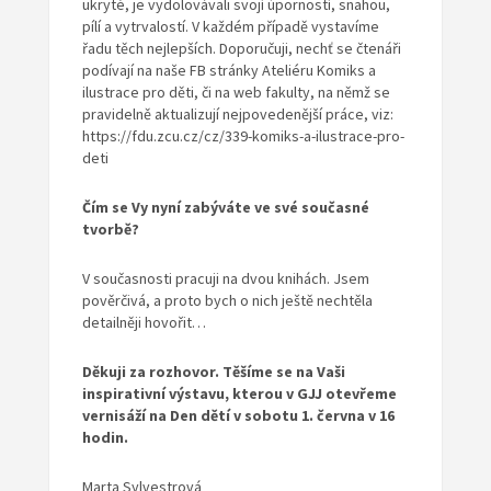
ukryté, je vydolovávali svojí úporností, snahou,
pílí a vytrvalostí. V každém případě vystavíme
řadu těch nejlepších. Doporučuji, nechť se čtenáři
podívají na naše FB stránky Ateliéru Komiks a
ilustrace pro děti, či na web fakulty, na němž se
pravidelně aktualizují nejpovedenější práce, viz:
https://fdu.zcu.cz/cz/339-komiks-a-ilustrace-pro-
deti
Čím se Vy nyní zabýváte ve sv
é sou
časn
é
tvorbě?
V současnosti pracuji na dvou knihách. Jsem
pověrčivá, a proto bych o nich ještě nechtěla
detailněji hovořit…
Děkuji za rozhovor. Těšíme se na Vaši
inspirativní výstavu, kterou v G
JJ
otev
řeme
vernisáží
na Den dětí
v sobotu 1. června v 16
hodin.
Marta Sylvestrová