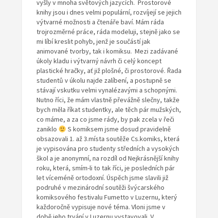
vyšly v mnoha světových jazycích. Prostorové
knihy jsou i dnes velmi populární, rozvíjejí se jejich
výtvarné možnosti a čtenáře baví. Mám ráda
trojrozměrné práce, ráda modeluji, stejně jako se
mi líbí kreslit pohyb, jenž je součástí jak
animované tvorby, tak i komiksu. Mezi zadávané
úkoly kladu i výtvarný návrh či celý koncept
plastické hračky, ať již plošné, či prostorové. Řada
studentů v úkolu najde zalíbení, a postupně se
stávají vskutku velmi vynalézavými a schopnými.
Nutno říci, že mám vlastně převážně slečny, takže
bych měla říkat studentky, ale těch pár mužských,
co máme, a za co jsme rády, by pak zcela v řeči
zaniklo
S komiksem jsme dosud pravidelně
obsazovali 1. až 3.místa soutěže Cs.komiks, která
je vypisována pro studenty středních a vysokých
škol a je anonymní, na rozdíl od Nejkrásnější knihy
roku, která, smím-li to tak říci, je posledních pár
let víceméně ortodoxní. Úspěch jsme slavili již
podruhé v mezinárodní soutěži švýcarského
komiksového festivalu Fumetto v Luzernu, který
každoročně vypisuje nové téma. Vloni jsme v
době jeho trvání v Luzernu vystavovali. V