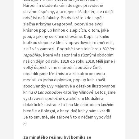
Národním studentském designu pravidelně
slavíme úspěchy, a to nejen náš ateliér, ale i další
odvětví naší fakulty. Po dvakráte zde uspěla
slečna Kristýna Gregorová, poprvé se svojí
krásnou pop up knihou o slepicích, o tom, jaké
jsou, a jak my se k nim chováme. Doplnila knihu
loutkou slepice v kleci v opravdivých rozměrech,
z níž vás zamrazí. Podruhé i se stolní hrou
100 let
republiky
, která vás seznámí s různými obdobími
našich dějin od roku 1918 do roku 2018. Měli jsme i
velký úspěch v mezinárodní soutěži v Číně,
obsadili jsme třetí místo a získali bronzovou
medaili za jednu diplomku, pop up knihu naší
absolventky Evy Majerové a dětskou ilustrovanou
knihu
O Lenochodovi
Kateřiny Vilinové. Letos jsme
vystavovali společně s ateliérem Mediální a
didaktické ilustrace I a II na Mezinárodním knižním
bienále v Bologni, a hned dvě knihy nám ukradli.
Je to smutné, ale zároveň to o něčem vypovídá
:-).
Za minulého režimu byl
komiks
se