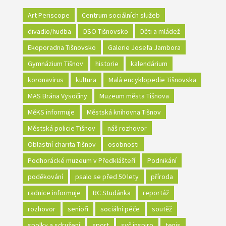
Art Periscope
Centrum sociálních služeb
divadlo/hudba
DSO Tišnovsko
Děti a mládež
Ekoporadna Tišnovsko
Galerie Josefa Jambora
Gymnázium Tišnov
historie
kalendárium
koronavirus
kultura
Malá encyklopedie Tišnovska
MAS Brána Vysočiny
Muzeum města Tišnova
MěKS informuje
Městská knihovna Tišnov
Městská policie Tišnov
náš rozhovor
Oblastní charita Tišnov
osobnosti
Podhorácké muzeum v Předklášteří
Podnikání
poděkování
psalo se před 50 lety
příroda
radnice informuje
RC Studánka
reportáž
rozhovor
senioři
sociální péče
soutěž
spolky a sdružení
sport
svč inspiro
tenis