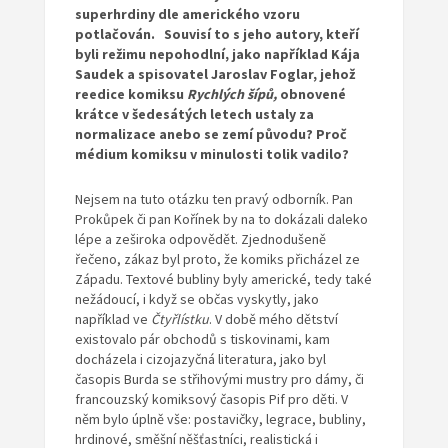
superhrdiny dle amerického vzoru
potlačován
.
Souvisí
to
s
jeho autory, kteří
byli režimu nepohodlní, jako například Kája
Saudek
a
spisovatel Jaroslav Foglar
, jehož
reedice komiksu
Rychl
ých
šíp
ů,
obnoven
é
krátce v šedesátých letech
ustaly za
normalizace anebo se zemí původu? Proč
médium komiksu v minulosti tolik vadilo?
Nejsem na tuto otázku ten pravý odborník. Pan
Prokůpek či pan Kořínek by na to dokázali daleko
lépe a zeširoka odpovědět. Zjednodušeně
řečeno, zákaz byl proto, že komiks přicházel ze
Západu. Textové bubliny byly americké, tedy také
nežádoucí, i když se občas vyskytly, jako
například ve
Čtyřlístku
. V době mého dětství
existovalo pár obchodů s tiskovinami, kam
docházela i cizojazyčná literatura, jako byl
časopis Burda se střihovými mustry pro dámy, či
francouzský komiksový časopis Pif pro děti. V
něm bylo úplně vše: postavičky, legrace, bubliny,
hrdinové, směšní něšťastníci, realistická i