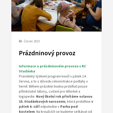
Červen 2019
Prázdninový provoz
Informace o prázdninovém
provozu v RC
Studánka
Pravidelný týdenní program končí v pátek 14.
června, a to z důvodu rekonstrukce podlahy v
herně. Během prázdnin budou probíhat pouze
příměstské tábory, cvičení pro těhotné a
logopedie.
Nový školní rok přivítáme oslavou
15. Studánkových narozenin
, která proběhne
v
pátek 6. září
odpoledne v
Parku pod
kostelem
. Na kroužcích se budeme setkávat od