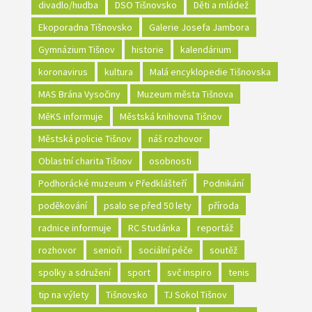
divadlo/hudba
DSO Tišnovsko
Děti a mládež
Ekoporadna Tišnovsko
Galerie Josefa Jambora
Gymnázium Tišnov
historie
kalendárium
koronavirus
kultura
Malá encyklopedie Tišnovska
MAS Brána Vysočiny
Muzeum města Tišnova
MěKS informuje
Městská knihovna Tišnov
Městská policie Tišnov
náš rozhovor
Oblastní charita Tišnov
osobnosti
Podhorácké muzeum v Předklášteří
Podnikání
poděkování
psalo se před 50 lety
příroda
radnice informuje
RC Studánka
reportáž
rozhovor
senioři
sociální péče
soutěž
spolky a sdružení
sport
svč inspiro
tenis
tip na výlety
Tišnovsko
TJ Sokol Tišnov