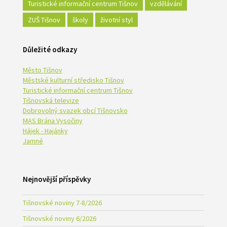
Turistické informační centrum Tišnov
vzdělávání
ZUŠ Tišnov
školy
životní styl
Důležité odkazy
Město Tišnov
Městské kulturní středisko Tišnov
Turistické informační centrum Tišnov
Tišnovská televize
Dobrovolný svazek obcí Tišnovsko
MAS Brána Vysočiny
Hájek - Hajánky
Jamné
Nejnovější příspěvky
Tišnovské noviny 7-8/2026
Tišnovské noviny 6/2026