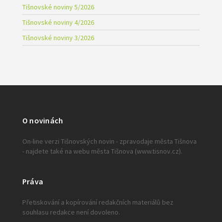
Tišnovské noviny 5/2026
Tišnovské noviny 4/2026
Tišnovské noviny 3/2026
O novinách
On-line verzi Tišnovských novin - zpravodaje města Tišnova
- najdete také na webu města Tišnova (www.tisnov.cz).
Práva
Přetiskování a kopírování redakčních materiálů bez
souhlasu redakce není dovoleno.