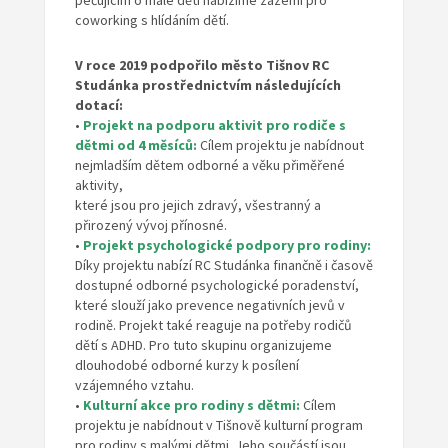
pečujícím o malé děti nabízíme zázemí pro
coworking s hlídáním dětí.
V roce 2019 podpořilo město Tišnov
RC
Studánka prostřednictvím následujících
dotací:
•
Projekt na podporu aktivit
pro rodiče s
dětmi od 4 měsíců:
Cílem projektu je nabídnout
nejmladším dětem odborné a věku přiměřené
aktivity,
které jsou pro jejich zdravý, všestranný a
přirozený vývoj přínosné.
•
Projekt psychologické podpory
pro rodiny:
Díky projektu nabízí RC Studánka finančně i časově
dostupné odborné psychologické poradenství,
které slouží jako prevence negativních jevů v
rodině. Projekt také reaguje na potřeby rodičů
dětí s ADHD. Pro tuto skupinu organizujeme
dlouhodobé odborné kurzy k posílení
vzájemného vztahu.
•
Kulturní akce pro rodiny s dětmi:
Cílem
projektu je nabídnout v Tišnově kulturní program
pro rodiny s malými dětmi. Jeho součástí jsou