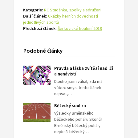
Kategorie:
RC Studánka
,
spolky a sdružení
Další článek:
Ukázky herních dovedností
jednotlivých sportů
Předchozí článek:
Šerkovické koulení 2019
Podobné články
Pravda a láska zvítězí nad lží
a nenávistí
Dlouho jsem váhal, zda má
vůbec smysl tento článek
napsat,…
Běžecký souhrn
Výsledky Brněnského
běžeckého poháru Skončil
Brněnský běžecký pohár,
nejdelší běžecký…