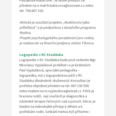
Pelčákové Kubecové. Je nutné přihlásit se
předem na e-mail h.kubecova@seznam.cz nebo
tel. 736 607 320.
Aktivita je součástí projektu „Rodičovství jako
příležitost“ a je podpořena z dotačního programu
Rodina.
Projekt psychologického poradenství pro rodiny
je realizován za finanční podpory města Tišnova.
Logopedie v RC Studánka
Logopedie v RC Studánka bude pod vedením Mgr.
Miroslavy Vyplašilové probíhat i o prázdninách.
Paní Vyplašilová, speciální pedagožka –
logopedka, má s logopedickou péčí v RC
Studánka dlouholeté zkušenosti. Konzultaci je
potřeba objednat předem na tel. 607 193 500
nebo mailem na m.vyplasilova@email.cz. Péče je
hrazena rodiči. Její součástí je diagnostika a
následně terapie řečových vad a poruch. Důraz je
kladen na individuální přístup k dětem a k
potřebám rodin. Setkání mohou být přítomni i