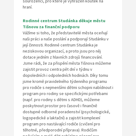
sourozenci, pro které je vyhrazen koutek na
hraní.
Rodinné centrum Studánka děkuje městu
Tišnovu za finanční podporu
Vážíme si toho, že představitelé města oceňují
naši práci a naše poslání a podporují Studánku v
její činnosti. Rodinné centrum Studánka je
neziskovou organizací, a proto jsou pro něj
dotace jedním z hlavních zdrojů financování.
Jsme rádi, že za přispění města Tišnova můžeme
zajistit provoz centra pět dní v týdnu v
dopoledních i odpoledních hodinách. Díky tomu
jsme kromě pravidelného týdenního programu
pro rodiče s nejmenšími dětmi schopni nabídnout i
program pro rodiny se specifickými potřebami
(např. pro rodiny s dětmi s ADHD), můžeme
poskytnout prostor pro časově i finančně
dostupné odborné poradenství (psychologické,
logopedické a laktační) a zajistit komplexní
program pro nastávající rodiče (cvičení pro
těhotné, předporodní příprava). Rodičům