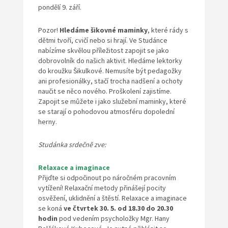
pondělí 9. září.
Pozor!
Hledáme šikovné maminky
, které rády s
dětmi tvoří, cvičí nebo si hrají. Ve Studánce
nabízíme skvělou příležitost zapojit se jako
dobrovolník do našich aktivit. Hledáme lektorky
do kroužku Šikulkové. Nemusíte být pedagožky
ani profesionálky, stačí trocha nadšení a ochoty
naučit se něco nového. Proškolení zajistíme.
Zapojit se můžete i jako služební maminky, které
se starají o pohodovou atmosféru dopolední
herny.
Studánka srdečně zve:
Relaxace a imaginace
Přijďte si odpočinout po náročném pracovním
vytížení! Relaxační metody přinášejí pocity
osvěžení, uklidnění a štěstí. Relaxace a imaginace
se koná
ve čtvrtek
30. 5. od 18.30 do 20.30
hodin
pod vedením psycholožky Mgr. Hany