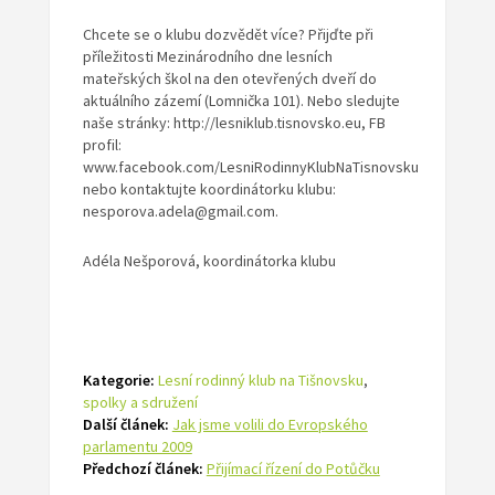
Chcete se o klubu dozvědět více? Přijďte při
příležitosti Mezinárodního dne lesních
mateřských škol na den otevřených dveří do
aktuálního zázemí (Lomnička 101). Nebo sledujte
naše stránky: http://lesniklub.tisnovsko.eu, FB
profil:
www.facebook.com/LesniRodinnyKlubNaTisnovsku
nebo kontaktujte koordinátorku klubu:
nesporova.adela@gmail.com.
Adéla Nešporová, koordinátorka klubu
Kategorie:
Lesní rodinný klub na Tišnovsku
,
spolky a sdružení
Další článek:
Jak jsme volili do Evropského
parlamentu 2009
Předchozí článek:
Přijímací řízení do Potůčku