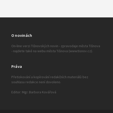
O novinách
On-line verzi Tišnovských novin - zpravodaje města Tišnova
- najdete také na webu města Tišnova (www.tisnov.cz).
Práva
Přetiskování a kopírování redakčních materiálů bez
souhlasu redakce není dovoleno.
Editor: Mgr. Barbora Kovářová