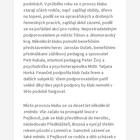
podobách. V průběhu roku se o provoz klubu
starají zčásti rodiče, např. zajišťují obědy, dřevo
na topení, podílí se na opravářských a drobných
řemeslných pracích, zajišťují úklid zázemí, podílí
se na pořádání akcí pro rodiny. Nepostradatelným
podporovatelem je město Tišnov a Jihomoravský
kraj. Několikrát klubu pomohl benefičními
představeními herec Jaroslav Dušek, benefičními
přednáškami zážitkový pedagog a spisovatel
Petr Kubala, intuitivní pedagog Peter Živý a
psychiatrička a psychoterapeutka MUDr. Taťjana
Horká. Finančně podpořila klub řada firem a
dalších subjektů. Všem podporovatelům patří
veliké díky! Bez jejich podpory by klub nemohl v
této podobě fungovat.
Místo provozu klubu se za deset let několikrát
změnilo. Vše začalo na pronajaté louce v
Pejškově, pak se klub přestěhoval do Heroltic,
následovalo Předklášteří, Brusná a nyní již třetím
rokem působí v Lomničce. Samotné zázemí se
také měnilo. V Pejškově se rodiče a děti scházeli v