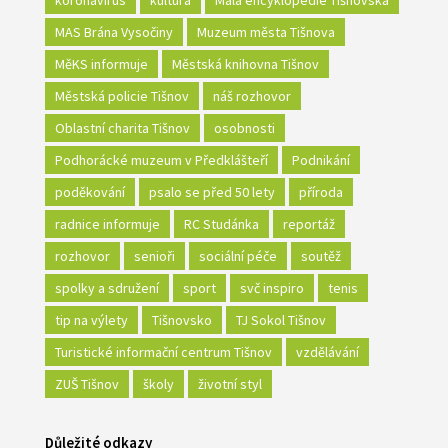
MAS Brána Vysočiny
Muzeum města Tišnova
MěKS informuje
Městská knihovna Tišnov
Městská policie Tišnov
náš rozhovor
Oblastní charita Tišnov
osobnosti
Podhorácké muzeum v Předklášteří
Podnikání
poděkování
psalo se před 50 lety
příroda
radnice informuje
RC Studánka
reportáž
rozhovor
senioři
sociální péče
soutěž
spolky a sdružení
sport
svč inspiro
tenis
tip na výlety
Tišnovsko
TJ Sokol Tišnov
Turistické informační centrum Tišnov
vzdělávání
ZUŠ Tišnov
školy
životní styl
Důležité odkazy