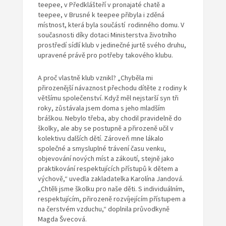
teepee, v Předklášteří v pronajaté chatě a
teepee, v Brusné k teepee přibyla i zděná
místnost, která byla součástí rodinného domu. V
současnosti díky dotaci Ministerstva životního
prostředí sídlí klub v jedinečné jurtě svého druhu,
upravené právě pro potřeby takového klubu.
A proč vlastně klub vznikl? „Chyběla mi
přirozenější návaznost přechodu dítěte z rodiny k
většímu společenství. Když měl nejstarší syn tři
roky, zůstávala jsem doma s jeho mladším
bráškou. Nebylo třeba, aby chodil pravidelně do
školky, ale aby se postupně a přirozeně učil v
kolektivu dalších dětí. Zároveň mne lákalo
společné a smysluplné trávení času venku,
objevování nových míst a zákoutí, stejně jako
praktikování respektujících přístupů k dětem a
výchově,“ uvedla zakladatelka Karolína Jandová.
„Chtěli jsme školku pro naše děti. S individuálním,
respektujícím, přirozeně rozvíjejícím přístupem a
na čerstvém vzduchu,“ doplnila průvodkyně
Magda Švecová.