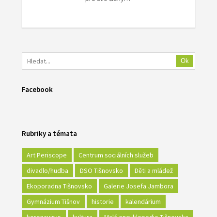
Ok
Facebook
Rubriky a témata
Art Periscope
Centrum sociálních služeb
divadlo/hudba
DSO Tišnovsko
Děti a mládež
Ekoporadna Tišnovsko
Galerie Josefa Jambora
Gymnázium Tišnov
historie
kalendárium
koronavirus
kultura
Malá encyklopedie Tišnovska