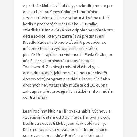
A protože klub slaví kulatiny, rozhodli jsme se pro
oslavu formou Smyslůplného benefičního
festivalu. Uskuteční se v sobotu 4. května od 13
hodin v prostorách Městského kulturního
střediska Tišnov. Čeká nás odpoledne určené pro
děti a rodiče, kterým zahrají svá představení
Divadlo Radost a Divadlo Líšeň. V podvečer se
můžeme těšit na vystoupení brněnského
písničkáře hrajícího na violoncello Pavla Čadka, po
němž zahraje brněnská rocková kapela
Touchwood. Zazpívají i místní Vlaštovky, a
opravdu takové, jaké neznáte! Nebude chybět
doprovodný program pro děti s řadou dílniček a
drobných her. Vstupenky můžete od 10. dubna
zakoupit v předprodeji v Turistickém informačním
centru Tišnov.
Lesní rodinný klub na Tišnovsku nabízí výchovu a
vzdělávání dětem od 3 do 7 let z Tišnova a okolí.
Nedílnou součástí klubu jsou však celé rodiny.
Klub mohou navštěvovat spolu s dětmi i rodiče,
sourozenci, prarodiče. Rodiče se také podílí