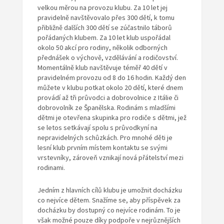
velkou měrou na provozu klubu. Za 10 let jej
pravidelně navštěvovalo přes 300 dětí, k tomu
přibližně dalších 300 dětí se zúčastnilo táborů
pořádaných klubem. Za 10 let klub uspořádal
okolo 50 akcí pro rodiny, několik odborných
přednášek o výchově, vzdělávání a rodičovství.
Momentálně klub navštěvuje téměř 40 dětí v
pravidelném provozu od 8 do 16 hodin. Každý den
můžete v klubu potkat okolo 20 dětí, které dnem
provádí až tři průvodci a dobrovolnice z Itálie či
dobrovolník ze Španělska. Rodinám s mladšími
dětmi je otevřena skupinka pro rodiče s dětmi, jež
se letos setkávají spolu s průvodkyní na
nepravidelných schůzkách. Pro mnohé děti je
lesní klub prvním místem kontaktu se svými
vrstevníky, zároveň vznikají nová přátelství mezi
rodinami.
Jedním z hlavních cílů klubu je umožnit docházku
co nejvíce dětem. Snažíme se, aby příspěvek za
docházku by dostupný co nejvíce rodinám. To je
však možné pouze díky podpoře v nejrůznějších