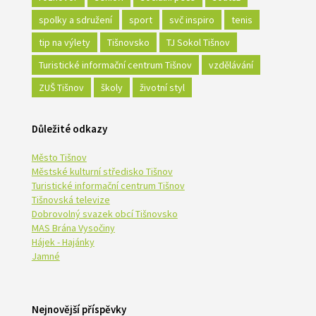
spolky a sdružení
sport
svč inspiro
tenis
tip na výlety
Tišnovsko
TJ Sokol Tišnov
Turistické informační centrum Tišnov
vzdělávání
ZUŠ Tišnov
školy
životní styl
Důležité odkazy
Město Tišnov
Městské kulturní středisko Tišnov
Turistické informační centrum Tišnov
Tišnovská televize
Dobrovolný svazek obcí Tišnovsko
MAS Brána Vysočiny
Hájek - Hajánky
Jamné
Nejnovější příspěvky