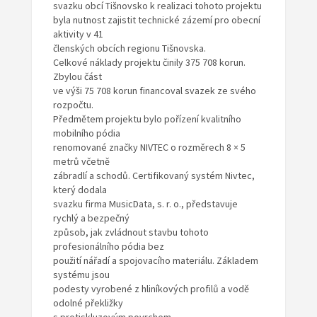
svazku obcí Tišnovsko k realizaci tohoto projektu
byla nutnost zajistit technické zázemí pro obecní
aktivity v 41
členských obcích regionu Tišnovska.
Celkové náklady projektu činily 375 708 korun.
Zbylou část
ve výši 75 708 korun financoval svazek ze svého
rozpočtu.
Předmětem projektu bylo pořízení kvalitního
mobilního pódia
renomované značky NIVTEC o rozměrech 8 × 5
metrů včetně
zábradlí a schodů. Certifikovaný systém Nivtec,
který dodala
svazku firma MusicData, s. r. o., představuje
rychlý a bezpečný
způsob, jak zvládnout stavbu tohoto
profesionálního pódia bez
použití nářadí a spojovacího materiálu. Základem
systému jsou
podesty vyrobené z hliníkových profilů a vodě
odolné překližky