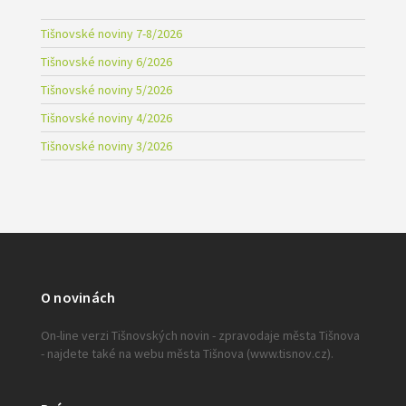
Tišnovské noviny 7-8/2026
Tišnovské noviny 6/2026
Tišnovské noviny 5/2026
Tišnovské noviny 4/2026
Tišnovské noviny 3/2026
O novinách
On-line verzi Tišnovských novin - zpravodaje města Tišnova
- najdete také na webu města Tišnova (www.tisnov.cz).