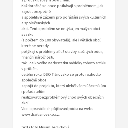
s protiskluzovým povrchem.
Každoročně se obce potkávají s problémem, jak
zajistit bezpečné
a spolehlivé zázemí pro pořádání svých kulturních
a společenských
akcí. Tento problém se netýká jen malých obcí
svazku
(s počtem do 100 obyvatelů), ale i větších obcí,
které se nerady
potýkají s problémy ať už stavby složitých pódii,
finanční náročnosti,
tak i celkového nedostatku nabídky tohoto artiklu
v průběhu
celého roku. DSO Tišnovsko se proto rozhodlo
společně obce
zapojit do projektu, který ulehčí všem účastníkům
i pořadatelům
realizovat bezproblémový chod svých obecních
akcí.
Více o pravidlech půjčování pódia na webu
www.dsotisnovsko.cz.
text i foto Miriam Jedličková