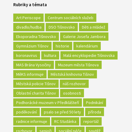
Rubriky a témata
Art Periscope
Centrum sociálních služeb
divadlo/hudba
DSO Tišnovsko
Děti a mládež
Ekoporadna Tišnovsko
Galerie Josefa Jambora
Gymnázium Tišnov
historie
kalendárium
koronavirus
kultura
Malá encyklopedie Tišnovska
MAS Brána Vysočiny
Muzeum města Tišnova
MěKS informuje
Městská knihovna Tišnov
Městská policie Tišnov
náš rozhovor
Oblastní charita Tišnov
osobnosti
Podhorácké muzeum v Předklášteří
Podnikání
poděkování
psalo se před 50 lety
příroda
radnice informuje
RC Studánka
reportáž
rozhovor
senioři
sociální péče
soutěž