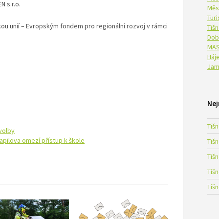
N s.r.o.
Měs
Tur
ou unií – Evropským fondem pro regionální rozvoj v rámci
Tiš
Dob
MAS
Háje
Jam
Nej
Tiš
 volby
apilova omezí přístup k škole
Tiš
Tiš
Tiš
Tiš