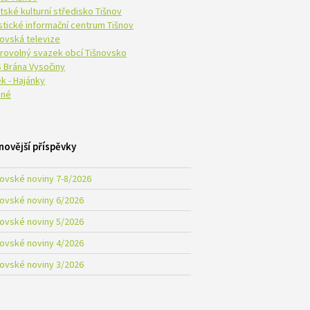
tské kulturní středisko Tišnov
istické informační centrum Tišnov
novská televize
rovolný svazek obcí Tišnovsko
 Brána Vysočiny
k - Hajánky
né
novější příspěvky
novské noviny 7-8/2026
novské noviny 6/2026
novské noviny 5/2026
novské noviny 4/2026
novské noviny 3/2026