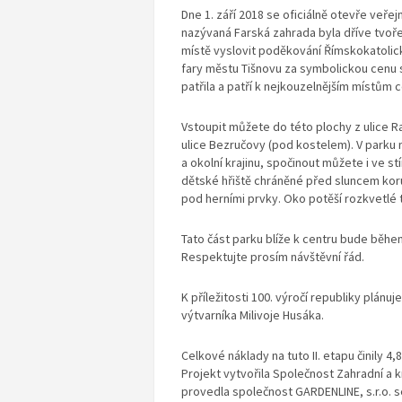
Dne 1. září 2018 se oficiálně otevře veřej
nazývaná Farská zahrada byla dříve tvoř
místě vyslovit poděkování Římskokatolick
fary městu Tišnovu za symbolickou cenu 
patřila a patří k nejkouzelnějším místům 
Vstoupit můžete do této plochy z ulice R
ulice Bezručovy (pod kostelem). V park
a okolní krajinu, spočinout můžete i ve s
dětské hřiště chráněné před sluncem kor
pod herními prvky. Oko potěší rozkvetlé 
Tato část parku blíže k centru bude běh
Respektujte prosím návštěvní řád.
K příležitosti 100. výročí republiky plán
výtvarníka Milivoje Husáka.
Celkové náklady na tuto II. etapu činily 4
Projekt vytvořila Společnost Zahradní a kr
provedla společnost GARDENLINE, s.r.o. 