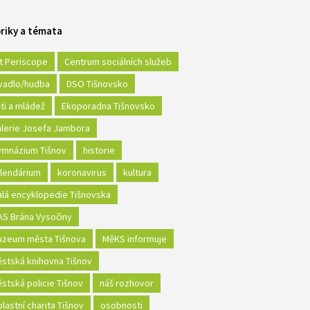
riky a témata
t Periscope
Centrum sociálních služeb
vadlo/hudba
DSO Tišnovsko
ti a mládež
Ekoporadna Tišnovsko
lerie Josefa Jambora
mnázium Tišnov
historie
lendárium
koronavirus
kultura
lá encyklopedie Tišnovska
S Brána Vysočiny
zeum města Tišnova
MěKS informuje
stská knihovna Tišnov
stská policie Tišnov
náš rozhovor
lastní charita Tišnov
osobnosti