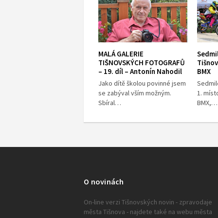
MALÁ GALERIE
Sedmil
TIŠNOVSKÝCH FOTOGRAFŮ
Tišnov
– 19. díl – Antonín Nahodil
BMX
Jako dítě školou povinné jsem
Sedmil
se zabýval vším možným.
1. míst
Sbíral…
BMX,…
O novinách
On-line verzi Tišnovských novin - zpravodaje
města Tišnova - najdete také na webu města