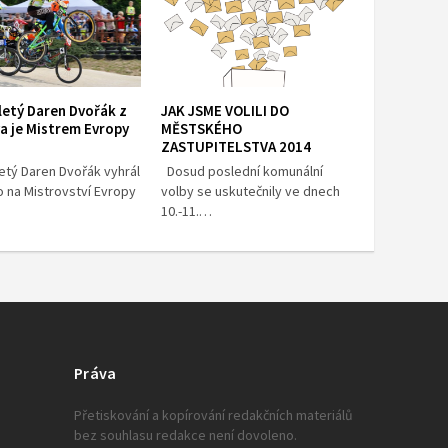
etý Daren Dvořák z
JAK JSME VOLILI DO
a je Mistrem Evropy
MĚSTSKÉHO
ZASTUPITELSTVA 2014
etý Daren Dvořák vyhrál
Dosud poslední komunální
o na Mistrovství Evropy
volby se uskutečnily ve dnech
10.-11.…
Práva
Přetiskování a kopírování redakčních materiálů
bez souhlasu redakce není dovoleno.