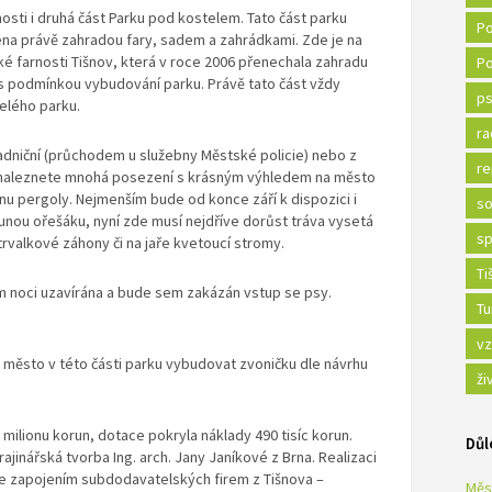
nosti i druhá část Parku pod kostelem. Tato část parku
Po
ena právě zahradou fary, sadem a zahrádkami. Zde je na
é farnosti Tišnov, která v roce 2006 přenechala zahradu
Po
s podmínkou vybudování parku. Právě tato část vždy
ps
celého parku.
ra
adniční (průchodem u služebny Městské policie) nebo z
re
u naleznete mnohá posezení s krásným výhledem na město
tínu pergoly. Nejmenším bude od konce září k dispozici i
so
unou ořešáku, nyní zde musí nejdříve dorůst tráva vysetá
sp
trvalkové záhony či na jaře kvetoucí stromy.
Ti
em noci uzavírána a bude sem zakázán vstup se psy.
Tu
vz
uje město v této části parku vybudovat zvoničku dle návrhu
ži
,8 milionu korun, dotace pokryla náklady 490 tisíc korun.
Důl
ajinářská tvorba Ing. arch. Jany Janíkové z Brna. Realizaci
se zapojením subdodavatelských firem z Tišnova –
Měs