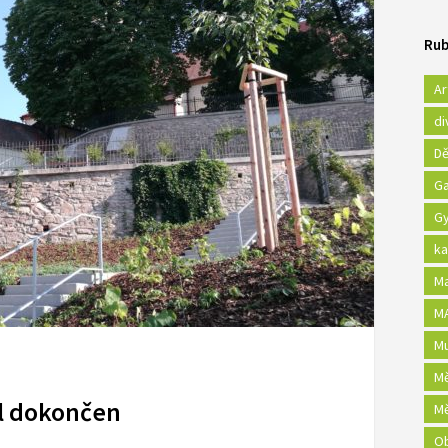
Rub
Ar
di
Dě
Ga
Gy
ka
Ma
MA
Mu
Mě
l dokončen
Mě
Ob