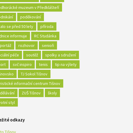
dhorácké muzeum v Předklášteří
dnikání
poděkování
alo se před 50 lety
příroda
dnice informuje
RC Studánka
portáž
rozhovor
senioři
ciální péče
soutěž
spolky a sdružení
ort
svč inspiro
tenis
tip na výlety
šnovsko
TJ Sokol Tišnov
ristické informační centrum Tišnov
dělávání
ZUŠ Tišnov
školy
votní styl
ežité odkazy
to Tišnov