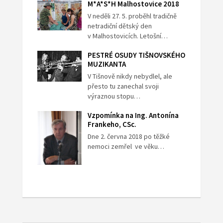
M*A*S*H Malhostovice 2018
V neděli 27. 5. proběhl tradičně
netradiční dětský den
v Malhostovicích. Letošní…
PESTRÉ OSUDY TIŠNOVSKÉHO
MUZIKANTA
V Tišnově nikdy nebydlel, ale
přesto tu zanechal svoji
výraznou stopu…
Vzpomínka na Ing. Antonína
Frankeho, CSc.
Dne 2. června 2018 po těžké
nemoci zemřel ve věku…