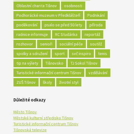
Oblastní charita Tišnov
osobnosti
Podhorácké muzeum v Předklášteří
Podnikání
poděkování
psalo se před 50 lety
příroda
radnice informuje
RC Studánka
reportáž
rozhovor
senioři
sociální péče
soutěž
spolky a sdružení
sport
svč inspiro
tenis
tip na výlety
Tišnovsko
TJ Sokol Tišnov
Turistické informační centrum Tišnov
vzdělávání
ZUŠ Tišnov
školy
životní styl
Důležité odkazy
Město Tišnov
Městské kulturní středisko Tišnov
Turistické informační centrum Tišnov
Tišnovská televize