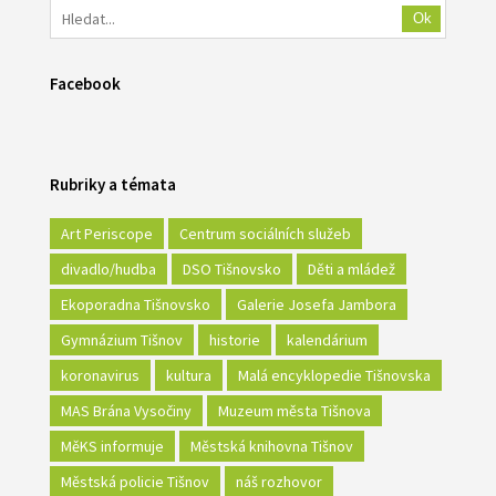
Ok
Facebook
Rubriky a témata
Art Periscope
Centrum sociálních služeb
divadlo/hudba
DSO Tišnovsko
Děti a mládež
Ekoporadna Tišnovsko
Galerie Josefa Jambora
Gymnázium Tišnov
historie
kalendárium
koronavirus
kultura
Malá encyklopedie Tišnovska
MAS Brána Vysočiny
Muzeum města Tišnova
MěKS informuje
Městská knihovna Tišnov
Městská policie Tišnov
náš rozhovor