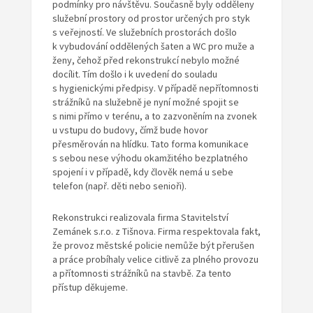
podmínky pro návštěvu. Současně byly odděleny
služební prostory od prostor určených pro styk
s veřejností. Ve služebních prostorách došlo
k vybudování oddělených šaten a WC pro muže a
ženy, čehož před rekonstrukcí nebylo možné
docílit. Tím došlo i k uvedení do souladu
s hygienickými předpisy. V případě nepřítomnosti
strážníků na služebně je nyní možné spojit se
s nimi přímo v terénu, a to zazvoněním na zvonek
u vstupu do budovy, čímž bude hovor
přesměrován na hlídku. Tato forma komunikace
s sebou nese výhodu okamžitého bezplatného
spojení i v případě, kdy člověk nemá u sebe
telefon (např. děti nebo senioři).
Rekonstrukci realizovala firma Stavitelství
Zemánek s.r.o. z Tišnova. Firma respektovala fakt,
že provoz městské policie nemůže být přerušen
a práce probíhaly velice citlivě za plného provozu
a přítomnosti strážníků na stavbě. Za tento
přístup děkujeme.