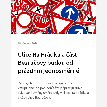
Červen 2018
Ulice Na Hrádku a část
Bezručovy budou od
prázdnin jednosměrné
Rádi bychom informovali veřejnost, že
vstupujeme do poslední fáze příprav již dříve
avízované změny směru jízdy v ulicích Na Hrádku a
v části ulice Bezručova.