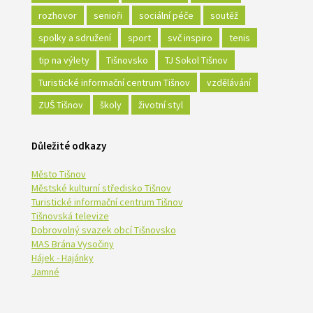
rozhovor
senioři
sociální péče
soutěž
spolky a sdružení
sport
svč inspiro
tenis
tip na výlety
Tišnovsko
TJ Sokol Tišnov
Turistické informační centrum Tišnov
vzdělávání
ZUŠ Tišnov
školy
životní styl
Důležité odkazy
Město Tišnov
Městské kulturní středisko Tišnov
Turistické informační centrum Tišnov
Tišnovská televize
Dobrovolný svazek obcí Tišnovsko
MAS Brána Vysočiny
Hájek - Hajánky
Jamné