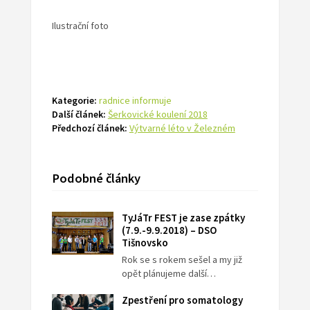
Ilustrační foto
Kategorie:
radnice informuje
Další článek:
Šerkovické koulení 2018
Předchozí článek:
Výtvarné léto v Železném
Podobné články
TyJáTr FEST je zase zpátky
(7.9.-9.9.2018) – DSO
Tišnovsko
Rok se s rokem sešel a my již
opět plánujeme další…
Zpestření pro somatology