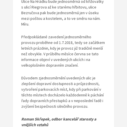
Ulice Na Hrádku bude jednosměrná od křižovatky
s ulicí Riegrova až ke starému hřbitovu, ulice
Bezručova pak bude jednosměrná jen v úseku
mezi poštou a kostelem, a to ve směru na nám.
Míru.
Předpokládané zavedení jednosměrného
provozu proběhne od 1.7.2018, tedy se začátkem
letních prázdnin, kdy je provoz již tradičně menší
než obvykle. V průběhu měsíce června se tato
informace objeví v uvedených ulicích i na
velkoplošném dopravním značení.
Důvodem zjednosměrnění uvedených ulic je
zlepšení dopravní dostupnosti a průjezdnosti,
vytvoření parkovacích míst, kdy při parkování v
těchto místech docházelo každodenně k páchání
řady dopravních přestupků a v neposlední řadě i
zvýšení bezpečnosti silničního provozu.
Roman Skřepek, odbor kancelář starosty a
vnějších vztahů