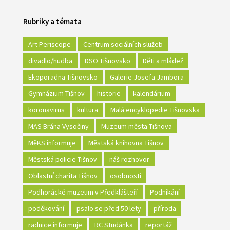
Rubriky a témata
Art Periscope
Centrum sociálních služeb
divadlo/hudba
DSO Tišnovsko
Děti a mládež
Ekoporadna Tišnovsko
Galerie Josefa Jambora
Gymnázium Tišnov
historie
kalendárium
koronavirus
kultura
Malá encyklopedie Tišnovska
MAS Brána Vysočiny
Muzeum města Tišnova
MěKS informuje
Městská knihovna Tišnov
Městská policie Tišnov
náš rozhovor
Oblastní charita Tišnov
osobnosti
Podhorácké muzeum v Předklášteří
Podnikání
poděkování
psalo se před 50 lety
příroda
radnice informuje
RC Studánka
reportáž