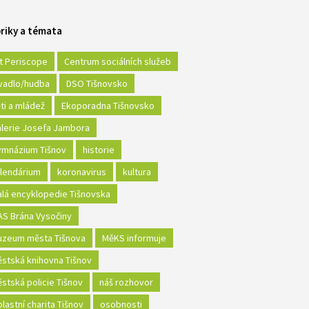
riky a témata
t Periscope
Centrum sociálních služeb
vadlo/hudba
DSO Tišnovsko
ti a mládež
Ekoporadna Tišnovsko
lerie Josefa Jambora
mnázium Tišnov
historie
lendárium
koronavirus
kultura
lá encyklopedie Tišnovska
S Brána Vysočiny
zeum města Tišnova
MěKS informuje
stská knihovna Tišnov
stská policie Tišnov
náš rozhovor
lastní charita Tišnov
osobnosti