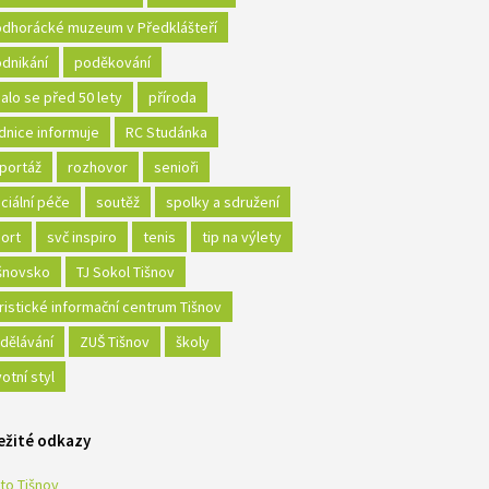
dhorácké muzeum v Předklášteří
dnikání
poděkování
alo se před 50 lety
příroda
dnice informuje
RC Studánka
portáž
rozhovor
senioři
ciální péče
soutěž
spolky a sdružení
ort
svč inspiro
tenis
tip na výlety
šnovsko
TJ Sokol Tišnov
ristické informační centrum Tišnov
dělávání
ZUŠ Tišnov
školy
votní styl
ežité odkazy
to Tišnov