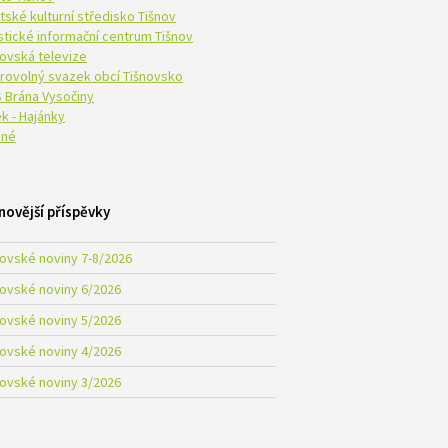
tské kulturní středisko Tišnov
istické informační centrum Tišnov
novská televize
rovolný svazek obcí Tišnovsko
 Brána Vysočiny
k - Hajánky
né
novější příspěvky
novské noviny 7-8/2026
novské noviny 6/2026
novské noviny 5/2026
novské noviny 4/2026
novské noviny 3/2026