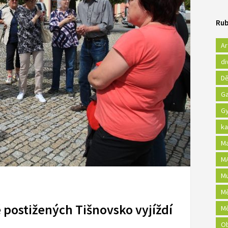
Rub
Ar
di
Dě
Ga
Gy
ka
Ma
MA
Mu
Mě
 postižených Tišnovsko vyjíždí
Mě
Ob