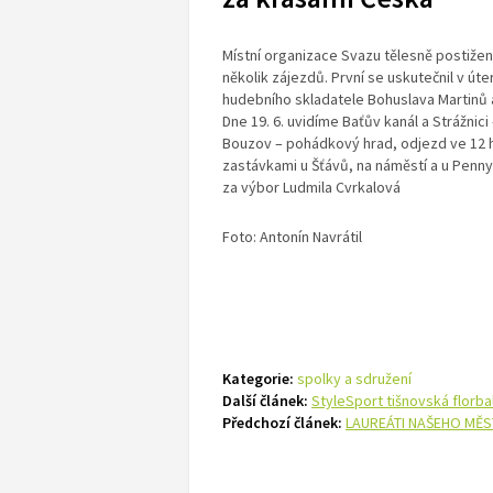
Místní organizace Svazu tělesně postiže
několik zájezdů. První se uskutečnil v úte
hudebního skladatele Bohuslava Martinů a
Dne 19. 6. uvidíme Baťův kanál a Strážnici
Bouzov – pohádkový hrad, odjezd ve 12 
zastávkami u Šťávů, na náměstí a u Penny
za výbor Ludmila Cvrkalová
Foto: Antonín Navrátil
Kategorie:
spolky a sdružení
Další článek:
StyleSport tišnovská florba
Předchozí článek:
LAUREÁTI NAŠEHO MĚ