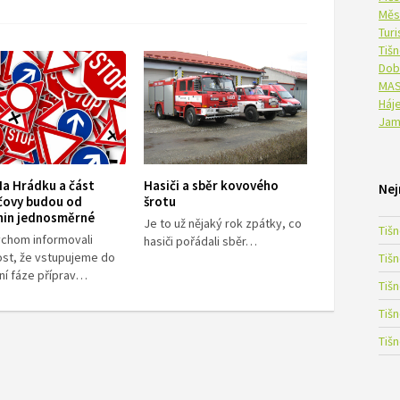
Měs
Tur
Tiš
Dob
MAS
Háje
Jam
Na Hrádku a část
Hasiči a sběr kovového
Nej
čovy budou od
šrotu
nin jednosměrné
Je to už nějaký rok zpátky, co
Tiš
ychom informovali
hasiči pořádali sběr…
ost, že vstupujeme do
Tiš
ní fáze příprav…
Tiš
Tiš
Tiš