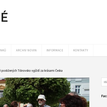
ÁNKŮ
ARCHIV NOVIN
INFORMACE
KONTAKTY
ě postižených Tišnovsko vyjíždí za krásami Česka
Fac