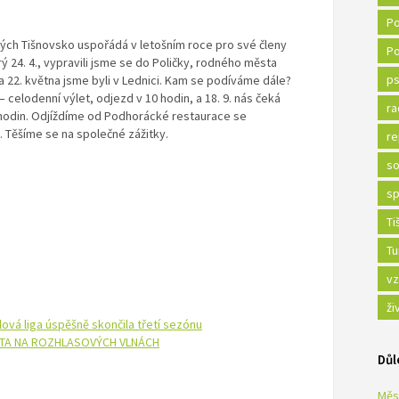
Po
ných Tišnovsko uspořádá v letošním roce pro své členy
Po
rý 24. 4., vypravili jsme se do Poličky, rodného města
ps
 22. května jsme byli v Lednici. Kam se podíváme dále?
 – celodenní výlet, odjezd v 10 hodin, a 18. 9. nás čeká
ra
hodin. Odjíždíme od Podhorácké restaurace se
. Těšíme se na společné zážitky.
re
so
sp
Ti
Tu
vz
ži
lová liga úspěšně skončila třetí sezónu
STA NA ROZHLASOVÝCH VLNÁCH
Důl
Měs