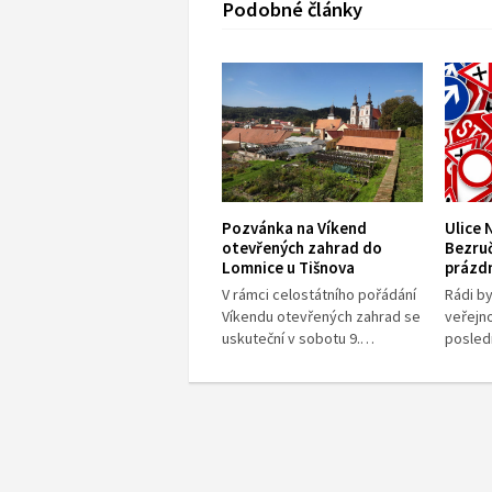
Podobné články
Pozvánka na Víkend
Ulice 
otevřených zahrad do
Bezru
Lomnice u Tišnova
prázd
V rámci celostátního pořádání
Rádi b
Víkendu otevřených zahrad se
veřejn
uskuteční v sobotu 9.…
posled