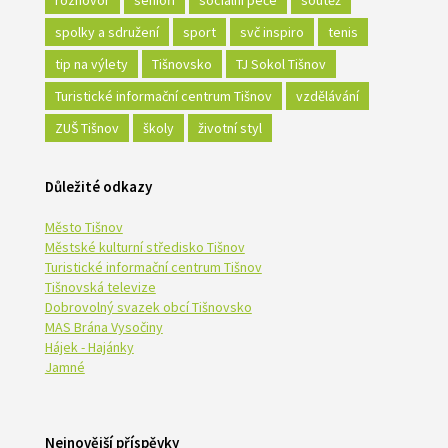
rozhovor
senioři
sociální péče
soutěž
spolky a sdružení
sport
svč inspiro
tenis
tip na výlety
Tišnovsko
TJ Sokol Tišnov
Turistické informační centrum Tišnov
vzdělávání
ZUŠ Tišnov
školy
životní styl
Důležité odkazy
Město Tišnov
Městské kulturní středisko Tišnov
Turistické informační centrum Tišnov
Tišnovská televize
Dobrovolný svazek obcí Tišnovsko
MAS Brána Vysočiny
Hájek - Hajánky
Jamné
Nejnovější příspěvky