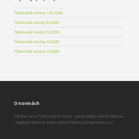
Tišnovské noviny 7-8/2026
Tišnovské noviny 6/2026
Tišnovské noviny 5/2026
Tišnovské noviny 4/2026
Tišnovské noviny 3/2026
O novinách
On-line verzi Tišnovských novin - zpravodaje města Tišnova
- najdete také na webu města Tišnova (www.tisnov.cz).