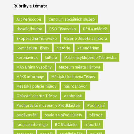
Rubriky a témata
Art Periscope
Centrum sociálních služeb
divadlo/hudba
DSO Tišnovsko
Děti a mládež
Ekoporadna Tišnovsko
Galerie Josefa Jambora
Gymnázium Tišnov
historie
kalendárium
koronavirus
kultura
Malá encyklopedie Tišnovska
MAS Brána Vysočiny
Muzeum města Tišnova
MěKS informuje
Městská knihovna Tišnov
Městská policie Tišnov
náš rozhovor
Oblastní charita Tišnov
osobnosti
Podhorácké muzeum v Předklášteří
Podnikání
poděkování
psalo se před 50 lety
příroda
radnice informuje
RC Studánka
reportáž