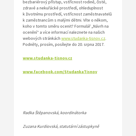
bezbariérový přístup, vstřícnost rodině, čisté,
zdravé a nekuřácké prostředí, ohleduplnost
k životnímu prostředí, vstřícnost zaměstnavatelů
k zaměstnancům s malými dětmi. Víte o někom,
koho v tomto směru ocenit? Formulář „Návrh na
ocenění“ a více informací naleznete na našich
webových stránkách
www.studanka-tisnov.cz
.
Podněty, prosím, posílejte do 20. srpna 2017.
www.studanka-tisnov.cz
www.facebook.com/StudankaTisnov
Radka Štěpanovská, koordinátorka
Zuzana Kurdiovská, statutární zástupkyně