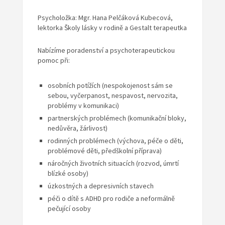
Psycholožka: Mgr. Hana Pelčáková Kubecová,
lektorka Školy lásky v rodině a Gestalt terapeutka
Nabízíme poradenství a psychoterapeutickou
pomoc při:
osobních potížích (nespokojenost sám se
sebou, vyčerpanost, nespavost, nervozita,
problémy v komunikaci)
partnerských problémech (komunikační bloky,
nedůvěra, žárlivost)
rodinných problémech (výchova, péče o děti,
problémové děti, předškolní příprava)
náročných životních situacích (rozvod, úmrtí
blízké osoby)
úzkostných a depresivních stavech
péči o dítě s ADHD pro rodiče a neformálně
pečující osoby