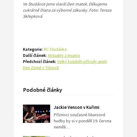
Ve Studánce jsme slavili Den matek. Děkujeme
cukrárně Diana za výborné zákusky. Foto: Tereza
Skřepková
Kategorie:
RC Studánka
Další článek:
Aktuality z Inspira
Předchozí článek:
Velký koloběh přírody aneb
Den Země v Tišnově
Podobné články
Jackie Venson v Kuřimi
Příznivci současné bluesové
hudby by si v pondělí 19. června
neměli…