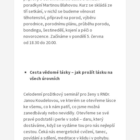
poradkyní Martinou Blahovou. Kurz se skládá ze
tří setkání, v nichž se budeme věnovat
těhotenství, přípravě na porod, výběru
porodnice, porodnímu plánu, průběhu porodu,
bondingu, šestinedělí, kojení a péči o
novorozence. Začínáme v pondělí 5. června
od 18.30 do 20.00.
Cesta vědomé lásky – jak prožít lásku na
všech úrovních
Celodenní prožitkový seminář pro ženy s RNDr.
Janou Koudelovou, ve kterém se otevřeme lásce
ke všemu, co k nám patří, co jsme možná
zanedbávaly nebo neviděly. Otevřeme se své
pravé podstatě i perle v sobě – daru, který
dostáváme, když se vydáme tou pro nás nejlepší
cestou. Čeká nás energetické cvičení, tanec,
povídání a sdílení, meditace v klidu i v pohybu.