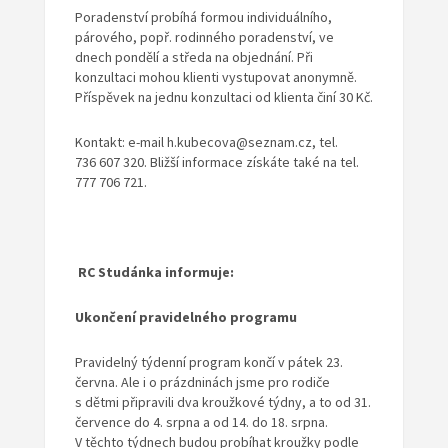
Poradenství probíhá formou individuálního,
párového, popř. rodinného poradenství, ve
dnech pondělí a středa na objednání. Při
konzultaci mohou klienti vystupovat anonymně.
Příspěvek na jednu konzultaci od klienta činí 30 Kč.
Kontakt: e-mail h.kubecova@seznam.cz, tel.
736 607 320. Bližší informace získáte také na tel.
777 706 721.
RC Studánka informuje:
Ukončení pravidelného programu
Pravidelný týdenní program končí v pátek 23.
června. Ale i o prázdninách jsme pro rodiče
s dětmi připravili dva kroužkové týdny, a to od 31.
července do 4. srpna a od 14. do 18. srpna.
V těchto týdnech budou probíhat kroužky podle