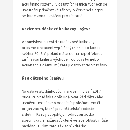
aktuálního rozvrhu. V ostatních letních týdnech se
uskuteční příměstské tábory. V červenci a srpnu
se bude konat i cvičení pro těhotné.
Revize studánkové knihovny – výzva
V souvislosti s revizí studánkové knihovny
prosíme o vrácení vypůjčených knih do konce
května 2017. A pokud máte doma nepotřebnou
zajímavou knihu o výchově, rodičovství nebo
aktivitách s dětmi, můžete ji darovat do Studánky.
Řád dětského úsměvu
Na oslavě studánkových narozenin v září 2017
bude RC Studánka opět udělovat Řád dětského
úsměvu. Jedná se o ocenění společnostem či
organizacím, které jsou přátelské rodinám
s dětmi. Každý subjekt je hodnocen podle
specifických možností, které ve své oblasti může
nabídnout. Platí tato základní kritéria: