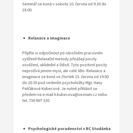
Seminář se koná v sobotu 10. června od 9.30 do
18.00.
Relaxace a imaginace
Přijďte si odpočinout po náročném pracovním
vytížení! Relaxační metody přinášejí pocity
osvěžení, uklidnění a štěstí. Tyto pozitivní pocity
neprožívá jenom mysl, ale celé tělo. Relaxace a
imaginace se koná ve čtvrtek 15. června od 19.00
do 20.30 pod vedením psycholožky Mgr. Hany
Pelčákové Kubecové. Je nutné přihlásit se
předem na e-mail h.kubecova@seznam.cz nebo
tel. 736 607 320.
Psychologické poradenství v RC Studánka