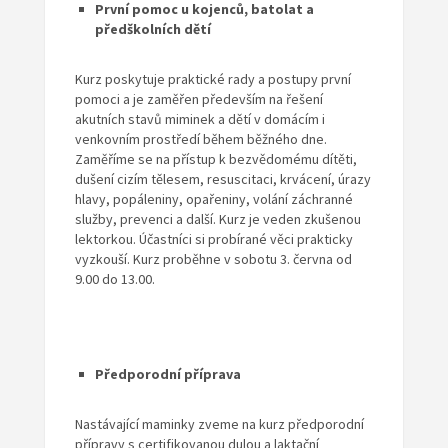
První pomoc u kojenců, batolat a
předškolních dětí
Kurz poskytuje praktické rady a postupy první
pomoci a je zaměřen především na řešení
akutních stavů miminek a dětí v domácím i
venkovním prostředí během běžného dne.
Zaměříme se na přístup k bezvědomému dítěti,
dušení cizím tělesem, resuscitaci, krvácení, úrazy
hlavy, popáleniny, opařeniny, volání záchranné
služby, prevenci a další. Kurz je veden zkušenou
lektorkou. Účastníci si probírané věci prakticky
vyzkouší. Kurz proběhne v sobotu 3. června od
9.00 do 13.00.
Předporodní příprava
Nastávající maminky zveme na kurz předporodní
přípravy s certifikovanou dulou a laktační