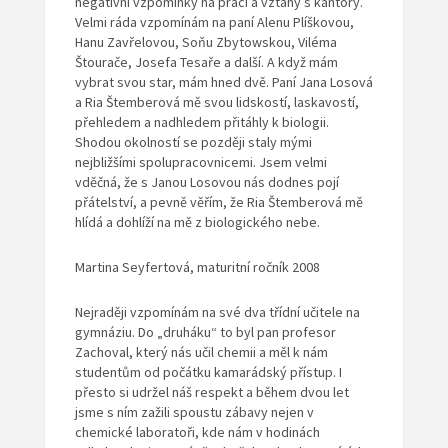
negativní vzpomínky na práci a vztahy s kantory.
Velmi ráda vzpomínám na paní Alenu Plíškovou,
Hanu Zavřelovou, Soňu Zbytowskou, Viléma
Štourače, Josefa Tesaře a další. A když mám
vybrat svou star, mám hned dvě. Paní Jana Losová
a Ria Štemberová mě svou lidskostí, laskavostí,
přehledem a nadhledem přitáhly k biologii.
Shodou okolností se později staly mými
nejbližšími spolupracovnicemi. Jsem velmi
vděčná, že s Janou Losovou nás dodnes pojí
přátelství, a pevně věřím, že Ria Štemberová mě
hlídá a dohlíží na mě z biologického nebe.
Martina Seyfertová, maturitní ročník 2008
Nejraději vzpomínám na své dva třídní učitele na
gymnáziu. Do „druháku“ to byl pan profesor
Zachoval, který nás učil chemii a měl k nám
studentům od počátku kamarádský přístup. I
přesto si udržel náš respekt a během dvou let
jsme s ním zažili spoustu zábavy nejen v
chemické laboratoři, kde nám v hodinách