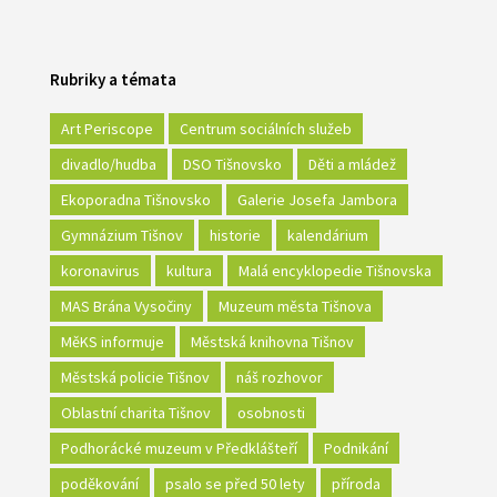
Rubriky a témata
Art Periscope
Centrum sociálních služeb
divadlo/hudba
DSO Tišnovsko
Děti a mládež
Ekoporadna Tišnovsko
Galerie Josefa Jambora
Gymnázium Tišnov
historie
kalendárium
koronavirus
kultura
Malá encyklopedie Tišnovska
MAS Brána Vysočiny
Muzeum města Tišnova
MěKS informuje
Městská knihovna Tišnov
Městská policie Tišnov
náš rozhovor
Oblastní charita Tišnov
osobnosti
Podhorácké muzeum v Předklášteří
Podnikání
poděkování
psalo se před 50 lety
příroda