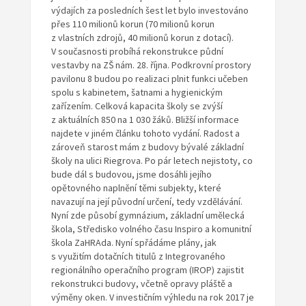
výdajích za posledních šest let bylo investováno
přes 110 milionů korun (70 milionů korun
z vlastních zdrojů, 40 milionů korun z dotací).
V současnosti probíhá rekonstrukce půdní
vestavby na ZŠ nám. 28. října. Podkrovní prostory
pavilonu 8 budou po realizaci plnit funkci učeben
spolu s kabinetem, šatnami a hygienickým
zařízením. Celková kapacita školy se zvýší
z aktuálních 850 na 1 030 žáků. Bližší informace
najdete v jiném článku tohoto vydání. Radost a
zároveň starost mám z budovy bývalé základní
školy na ulici Riegrova. Po pár letech nejistoty, co
bude dál s budovou, jsme dosáhli jejího
opětovného naplnění těmi subjekty, které
navazují na její původní určení, tedy vzdělávání.
Nyní zde působí gymnázium, základní umělecká
škola, Středisko volného času Inspiro a komunitní
škola ZaHRAda. Nyní spřádáme plány, jak
s využitím dotačních titulů z Integrovaného
regionálního operačního program (IROP) zajistit
rekonstrukci budovy, včetně opravy pláště a
výměny oken. V investičním výhledu na rok 2017 je