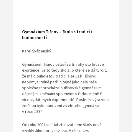
Gymnázium Tišnov – škola s tradicí i
budoucností
Karel Švábenský
Gymnázium Tišnov oslaví za tři roky sto let své
existence. Je to tedy škola, o které se dá tvrdit,
že má dlouholetou tradici a že už k Tišnovu
neodmyslitelně patří. Stejně jako celá naše
společnost procházelo tišnovské gymnázium
dějinnými změnami spojenými s řadou méně či
více vydařených experimentů. Poslední výraznou
změnou bylo obnovení víceletého gymnázia
v roce 1994.
Od roku 2001 se stal zřizovatelem školy nově
vzniklý Jihomoravský kraj. V rámci tzv.