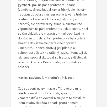
Karla Šudáka, pro jeho nadšení a obětavost. Na
gymnáziu pak na pana profesora Tesaře
(zeměpis, tělocvik), byl kamarádský, ale nic nám
neodpustil, byla s ním legrace. A také na třídního
profesora Ladislava Lorence, byl přísný a
náročný, ale spravedlivý. Mimo školu moc rád
vzpomínám na paní profesorku Jakubcovou. Není
se čím chlubit, ale musel jsem k ní docházet na
doučování z ruštiny. Paní profesorka byla „stará
škola“ a dokázala mě perfektně připravit
k maturitě. Dodnes obdivuji její přístup a
schopnost učit tak nezáživný jazyk… Pamatuji si,
jak jsme spolu diskutovali i o historii, zvláště pak
o historii kláštera Porta coeli (pochopitelně v
češtině).
Martina Havlátová, maturitní ročník 1989
Čas strávený na gymnáziu v Tišnově pro mne
představoval období radosti, sportu,
kamarádství a studování. Měla jsem to štěstí, že
jsem studovala ráda a snad i proto nemám