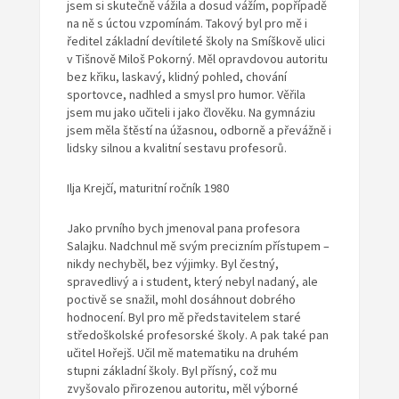
jsem si skutečně vážila a dosud vážím, popřípadě
na ně s úctou vzpomínám. Takový byl pro mě i
ředitel základní devítileté školy na Smíškově ulici
v Tišnově Miloš Pokorný. Měl opravdovou autoritu
bez křiku, laskavý, klidný pohled, chování
sportovce, nadhled a smysl pro humor. Věřila
jsem mu jako učiteli i jako člověku. Na gymnáziu
jsem měla štěstí na úžasnou, odborně a převážně i
lidsky silnou a kvalitní sestavu profesorů.
Ilja Krejčí, maturitní ročník 1980
Jako prvního bych jmenoval pana profesora
Salajku. Nadchnul mě svým precizním přístupem –
nikdy nechyběl, bez výjimky. Byl čestný,
spravedlivý a i student, který nebyl nadaný, ale
poctivě se snažil, mohl dosáhnout dobrého
hodnocení. Byl pro mě představitelem staré
středoškolské profesorské školy. A pak také pan
učitel Hořejš. Učil mě matematiku na druhém
stupni základní školy. Byl přísný, což mu
zvyšovalo přirozenou autoritu, měl výborné