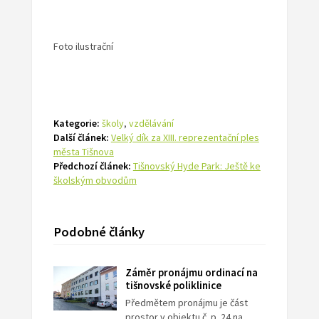
Foto ilustrační
Kategorie:
školy
,
vzdělávání
Další článek:
Velký dík za XIII. reprezentační ples
města Tišnova
Předchozí článek:
Tišnovský Hyde Park: Ještě ke
školským obvodům
Podobné články
Záměr pronájmu ordinací na
tišnovské poliklinice
Předmětem pronájmu je část
prostor v objektu č. p. 24 na