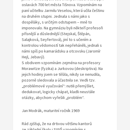
oslavách 700 let města Tišnova. Vzpomínám na
paní učitelku Jarmilu Veselou, která učila češtinu
na druhém stupni. Jednala s námi jako s
dospěláky, s určitým odstupem – mně to
imponovalo. Na gymnáziu byli někteří profesoři
přísnější a důslednější (Stejskal, Štěpán,
Salajková, Seyfertová), jiní to s učením a
kontrolou vědomostí tak nepřeháněli, jednali s
námi spíš po kamarádsku a otcovsku (Jaromír
Hejl, Jebavý).
S obdivem vzpomínám zejména na profesory
Morawitze (fyzika) a Jurkovou (deskriptiva). Na
jejich hodiny jsem se těšila, nikdy se nenudila,
pozorně sledovala a účastnila se. Vedli tzv.
„problémové vyučování“: nutili přemýšlet,
dedukovat, logicky chápat, kladli neustále
otázky, abychom vyřešili „problém“.
Jan Modrák, maturitní ročník 1969
Rád zjišťuji, že na drtivou většinu kantorů
ze základní školy i SVVŠ vzpomínám s