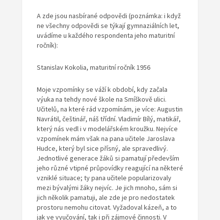
A zde jsou nasbírané odpovědi (poznámka: i když
ne všechny odpovědi se týkají gymnaziálních let,
uvádíme u každého respondenta jeho maturitní
ročník):
Stanislav Kokolia, maturitní ročník 1956
Moje vzpomínky se váží k období, kdy začala
výuka na tehdy nové škole na Smíškově ulici.
Učitelů, na které rád vzpomínám, je více: Augustin
Navrátil, češtinář, náš třídní. Vladimír Bílý, matikář,
který nás vedl i v modelářském kroužku. Nejvíce
vzpomínek mám však na pana učitele Jaroslava
Hudce, který byl sice přísný, ale spravedlivý.
Jednotlivé generace žáků si pamatují především
jeho různé vtipné průpovídky reagující na některé
vzniklé situace; ty pana učitele popularizovaly
mezi bývalými žáky nejvíc. Je jich mnoho, sám si
jich několik pamatuji, ale zde je pro nedostatek
prostoru nemohu citovat. Vyžadoval kázeň, a to
jak ve vyučování, tak i při zájmové činnosti. V