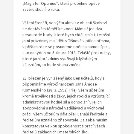
„Magister Optimus“, která proběhne opět v
závěru školního roku.
Vážení čtenáři, ve výčtu aktivit v oblasti školství
se dostávám téměř ke konci. Mám už jen dva
nesourodé body, které bych chtěl zmínit. Letošní
jarní prázdniny mají děti v Tišnově v půlce března,
v příštím roce se posuneme opět na samou špici,
a to na týden od 5. února 2018. Zvláště pro rodiny,
které jarní prázdniny využívají k lyžařským
zájezdům, to bude vítaná změna.
28. březen je vyhlášený jako Den učitelů, kdy si
připomínáme výročí narození Jana Ámose
Komenského (28. 3. 1592). Přeji všem učitelům
kromě trpělivosti s žáky, jejich rodiči a vzrůstající
administrativou hodně sil a odhodlání v jejich
zodpovědné a náročné vzdělávací a výchovné
práci. Všem učitelům dále přeji uznalé ředitele a
ředitelům uznalého zřizovatele. Za sebe musím
konstatovat velkou spokojenost s prací všech
ředitelů základních i mateřských škol.