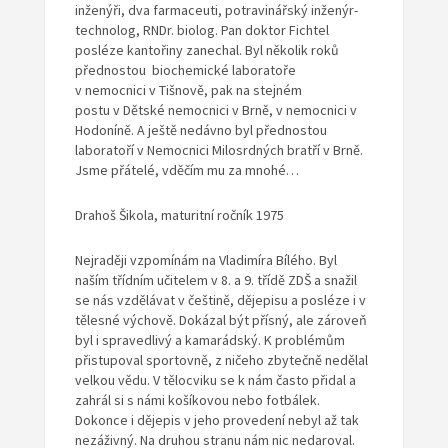
inženýři, dva farmaceuti, potravinářský inženýr-
technolog, RNDr. biolog. Pan doktor Fichtel
posléze kantořiny zanechal. Byl několik roků
přednostou biochemické laboratoře
v nemocnici v Tišnově, pak na stejném
postu v Dětské nemocnici v Brně, v nemocnici v
Hodoníně. A ještě nedávno byl přednostou
laboratoří v Nemocnici Milosrdných bratří v Brně.
Jsme přátelé, vděčím mu za mnohé…
Drahoš Šikola, maturitní ročník 1975
Nejraději vzpomínám na Vladimíra Bílého. Byl
naším třídním učitelem v 8. a 9. třídě ZDŠ a snažil
se nás vzdělávat v češtině, dějepisu a posléze i v
tělesné výchově. Dokázal být přísný, ale zároveň
byl i spravedlivý a kamarádský. K problémům
přistupoval sportovně, z ničeho zbytečně nedělal
velkou vědu. V tělocviku se k nám často přidal a
zahrál si s námi košíkovou nebo fotbálek.
Dokonce i dějepis v jeho provedení nebyl až tak
nezáživný. Na druhou stranu nám nic nedaroval.