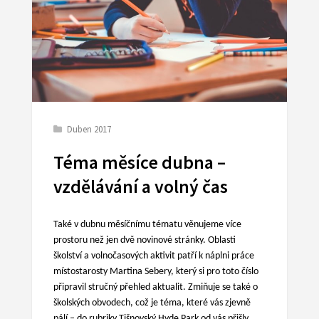
Duben 2017
Téma měsíce dubna –
vzdělávání a volný čas
Také v dubnu měsíčnímu tématu věnujeme více
prostoru než jen dvě novinové stránky. Oblasti
školství a volnočasových aktivit patří k náplni práce
místostarosty Martina Sebery, který si pro toto číslo
připravil stručný přehled aktualit. Zmiňuje se také o
školských obvodech, což je téma, které vás zjevně
pálí – do rubriky Tišnovský Hyde Park od vás přišly