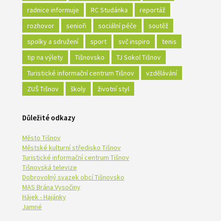
radnice informuje
RC Studánka
reportáž
rozhovor
senioři
sociální péče
soutěž
spolky a sdružení
sport
svč inspiro
tenis
tip na výlety
Tišnovsko
TJ Sokol Tišnov
Turistické informační centrum Tišnov
vzdělávání
ZUŠ Tišnov
školy
životní styl
Důležité odkazy
Město Tišnov
Městské kulturní středisko Tišnov
Turistické informační centrum Tišnov
Tišnovská televize
Dobrovolný svazek obcí Tišnovsko
MAS Brána Vysočiny
Hájek - Hajánky
Jamné