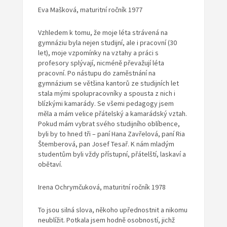
Eva Mašková, maturitní ročník 1977
Vzhledem k tomu, že moje léta strávená na
gymnáziu byla nejen studijní, ale i pracovní (30
let), moje vzpomínky na vztahy a práci s
profesory splývají, nicméně převažují léta
pracovní. Po nástupu do zaměstnání na
gymnázium se většina kantorů ze studijních let
stala mými spolupracovníky a spousta z nich i
blízkými kamarády. Se všemi pedagogy jsem
měla a mám velice přátelský a kamarádský vztah.
Pokud mám vybrat svého studijního oblíbence,
byli by to hned tři – paní Hana Zavřelová, paní Ria
Štemberová, pan Josef Tesař. K nám mladým
studentům byli vždy přístupní, přátelští, laskaví a
obětaví.
Irena Ochrymčuková, maturitní ročník 1978
To jsou silná slova, někoho upřednostnit a nikomu
neublížit. Potkala jsem hodně osobností, jichž