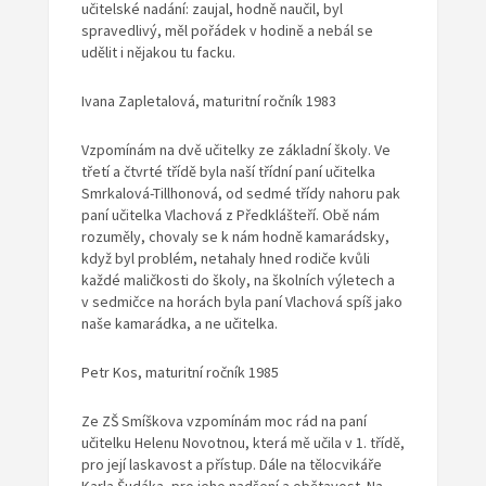
učitelské nadání: zaujal, hodně naučil, byl
spravedlivý, měl pořádek v hodině a nebál se
udělit i nějakou tu facku.
Ivana Zapletalová, maturitní ročník 1983
Vzpomínám na dvě učitelky ze základní školy. Ve
třetí a čtvrté třídě byla naší třídní paní učitelka
Smrkalová-Tillhonová, od sedmé třídy nahoru pak
paní učitelka Vlachová z Předklášteří. Obě nám
rozuměly, chovaly se k nám hodně kamarádsky,
když byl problém, netahaly hned rodiče kvůli
každé maličkosti do školy, na školních výletech a
v sedmičce na horách byla paní Vlachová spíš jako
naše kamarádka, a ne učitelka.
Petr Kos, maturitní ročník 1985
Ze ZŠ Smíškova vzpomínám moc rád na paní
učitelku Helenu Novotnou, která mě učila v 1. třídě,
pro její laskavost a přístup. Dále na tělocvikáře