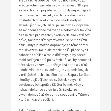
Třeba takhle před osmou hodinou ráno, když
kráčíte kolem základní školy na náměstí 28. října.
Ze všech stran přijíždějí automobily nejrůznějších
renomovaných značek, z nich vyskakují žáci a
posledních dvacet kroků do útrob školy už
absolvují po svých. Jistě, je jiná doba – doprava
se mnohonásobně rozrostla a nebezpečí tak číhá
na silnicích pro všechny školáky daleko větší než
dříve, tak proč dítě vystavovat i sebemenšímu
riziku, když je možno dopravit je až téměř před
tabuli vozem. No jo ale tenhle hošík přece bydlí
nahoře na sídlišti a tohle dítě taky, ti by přece
mohli sejít jen dolů po Květnické, ani by nemuseli
přecházet vozovku. Jenže je jiná doba a v ní už
mnoha věcem nerozumím – jen vzpomínám, jak
v určitých létech minulého století šlapaly ke škole
hloučky dojíždějících od svých vlakových či
autobusových spojů a Klášteráci měli vždy v
nohách dokonce celou tu pěší štreku ze
svých domovů až do centra sousedního Tišnova,
který jim dával vzdělání.
Pak přijdou odpolední hodiny a mnohá vozidla,