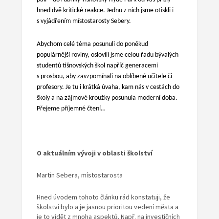
hned dvě kritické reakce. Jednu z nich jsme otiskli i
s vyjádřením místostarosty Sebery.
Abychom celé téma posunuli do poněkud
populárnější roviny, oslovili jsme celou řadu bývalých
studentů tišnovských škol napříč generacemi
s prosbou, aby zavzpomínali na oblíbené učitele či
profesory. Je tu i krátká úvaha, kam nás v cestách do
školy a na zájmové kroužky posunula moderní doba.
Přejeme příjemné čtení…
O aktuálním vývoji v oblasti školství
Martin Sebera, místostarosta
Hned úvodem tohoto článku rád konstatuji, že
školství bylo a je jasnou prioritou vedení města a
je to vidět z mnoha aspektů. Např. na investičních