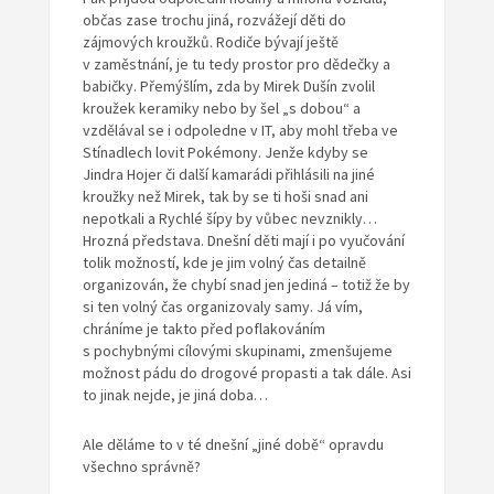
občas zase trochu jiná, rozvážejí děti do
zájmových kroužků. Rodiče bývají ještě
v zaměstnání, je tu tedy prostor pro dědečky a
babičky. Přemýšlím, zda by Mirek Dušín zvolil
kroužek keramiky nebo by šel „s dobou“ a
vzdělával se i odpoledne v IT, aby mohl třeba ve
Stínadlech lovit Pokémony. Jenže kdyby se
Jindra Hojer či další kamarádi přihlásili na jiné
kroužky než Mirek, tak by se ti hoši snad ani
nepotkali a Rychlé šípy by vůbec nevznikly…
Hrozná představa. Dnešní děti mají i po vyučování
tolik možností, kde je jim volný čas detailně
organizován, že chybí snad jen jediná – totiž že by
si ten volný čas organizovaly samy. Já vím,
chráníme je takto před poflakováním
s pochybnými cílovými skupinami, zmenšujeme
možnost pádu do drogové propasti a tak dále. Asi
to jinak nejde, je jiná doba…
Ale děláme to v té dnešní „jiné době“ opravdu
všechno správně?