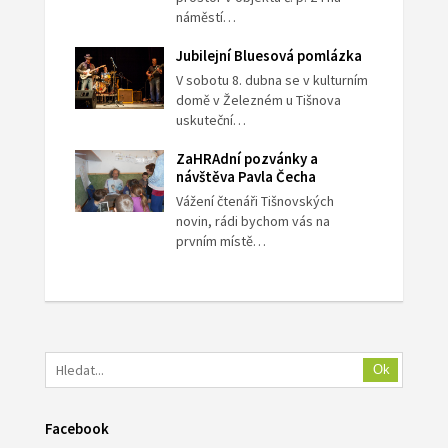
náměstí…
Jubilejní Bluesová pomlázka
V sobotu 8. dubna se v kulturním
domě v Železném u Tišnova
uskuteční…
ZaHRAdní pozvánky a
návštěva Pavla Čecha
Vážení čtenáři Tišnovských
novin, rádi bychom vás na
prvním místě…
Ok
Facebook