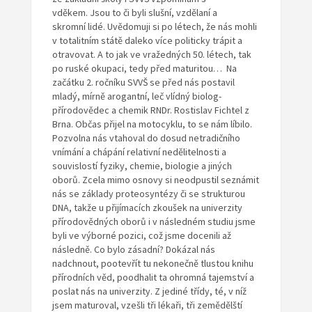
vděkem. Jsou to či byli slušní, vzdělaní a
skromní lidé. Uvědomuji si po létech, že nás mohli
v totalitním státě daleko více politicky trápit a
otravovat. A to jak ve vražedných 50. létech, tak
po ruské okupaci, tedy před maturitou… Na
začátku 2. ročníku SVVŠ se před nás postavil
mladý, mírně arogantní, leč vlídný biolog-
přírodovědec a chemik RNDr. Rostislav Fichtel z
Brna. Občas přijel na motocyklu, to se nám líbilo.
Pozvolna nás vtahoval do dosud netradičního
vnímání a chápání relativní nedělitelnosti a
souvislostí fyziky, chemie, biologie a jiných
oborů. Zcela mimo osnovy si neodpustil seznámit
nás se základy proteosyntézy či se strukturou
DNA, takže u přijímacích zkoušek na univerzity
přírodovědných oborů i v následném studiu jsme
byli ve výborné pozici, což jsme docenili až
následně. Co bylo zásadní? Dokázal nás
nadchnout, pootevřít tu nekonečně tlustou knihu
přírodních věd, poodhalit ta ohromná tajemství a
poslat nás na univerzity. Z jediné třídy, té, v níž
jsem maturoval, vzešli tři lékaři, tři zemědělští