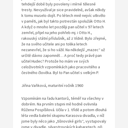
tehdejší době byly povoleny i mírné tělesné
tresty. Nevyužíval je sice pravidelně, avšak někdy
k tomu muselo dojít. Po létech mně nejvíc utkvělo
v paměti, jak byl takto potrestán spolužák Otto H.
A když o mnoho let později pan učitel v 97 letech
zemřel, přijel na jeho pohřeb mj. i Otto H.,
rakouský státní příslušník, až z Vídně. Bylo zřejmé,
že na svého učitele ani po tolika letech
nezanevřel, že si ho vážil. Na někdejší „mazec“ už
určitě dávno zapomněl… A proč tedy právě pan
učitel Hudec? Protože ho mám ve svých
celoživotních vzpomínkách jako pracovitého a
čestného člověka. Byl to Pan učitel s velkým P.
Jiřina Vaňková, maturitní ročník 1960
Vzpomínám na řadu kantorů, téměř na všechny v
dobrém. Na prvním stupni mě hodně ovlivnila
Růžena Pospíšilová. Učila v 1. třídě a potom dlouhá
léta vedla baletní skupinu Karasova divadla, v níž
jsme byly něco jako „tišnovské girls“, vystupovaly
jsme v divadle, silvestrovských kabaretech, při