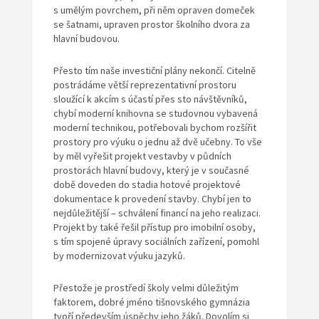
s umělým povrchem, při něm opraven domeček
se šatnami, upraven prostor školního dvora za
hlavní budovou.
Přesto tím naše investiční plány nekončí. Citelně
postrádáme větší reprezentativní prostoru
sloužící k akcím s účastí přes sto návštěvníků,
chybí moderní knihovna se studovnou vybavená
moderní technikou, potřebovali bychom rozšířit
prostory pro výuku o jednu až dvě učebny. To vše
by měl vyřešit projekt vestavby v půdních
prostorách hlavní budovy, který je v současné
době doveden do stadia hotové projektové
dokumentace k provedení stavby. Chybí jen to
nejdůležitější – schválení financí na jeho realizaci.
Projekt by také řešil přístup pro imobilní osoby,
s tím spojené úpravy sociálních zařízení, pomohl
by modernizovat výuku jazyků.
Přestože je prostředí školy velmi důležitým
faktorem, dobré jméno tišnovského gymnázia
tvoří především úspěchy jeho žáků. Dovolím si