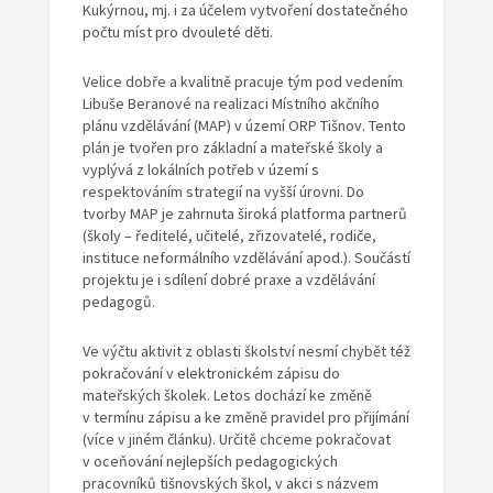
Kukýrnou, mj. i za účelem vytvoření dostatečného
počtu míst pro dvouleté děti.
Velice dobře a kvalitně pracuje tým pod vedením
Libuše Beranové na realizaci Místního akčního
plánu vzdělávání (MAP) v území ORP Tišnov. Tento
plán je tvořen pro základní a mateřské školy a
vyplývá z lokálních potřeb v území s
respektováním strategií na vyšší úrovni. Do
tvorby MAP je zahrnuta široká platforma partnerů
(školy – ředitelé, učitelé, zřizovatelé, rodiče,
instituce neformálního vzdělávání apod.). Součástí
projektu je i sdílení dobré praxe a vzdělávání
pedagogů.
Ve výčtu aktivit z oblasti školství nesmí chybět též
pokračování v elektronickém zápisu do
mateřských školek. Letos dochází ke změně
v termínu zápisu a ke změně pravidel pro přijímání
(více v jiném článku). Určitě chceme pokračovat
v oceňování nejlepších pedagogických
pracovníků tišnovských škol, v akci s názvem