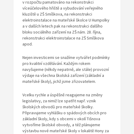
v rozpočtu pamatováno na rekonstrukci
víceúčelového hřiště a vybudování veřejného
kluziště u ZŠ Smíškova, na rekonstrukci
elektroinstalace na mateřské školce U Humpolky
a v dalších letech pak na rekonstrukci dalšího
bloku sociálního zařízení na ZŠ nám. 28. října,
rekonstrukci elektroinstalace na ZŠ Smíškova
apod.
Nejen investicemi se snažíme vytvářet podmínky
pro kvalitní vzdělávání. Každým rokem
navyšujeme (někdy nepatrně, ale stále) provozní
výdaje na všechna školská zařízení (základní a
mateřské školy), jichž jsme zřizovatelem.
Vcelku rychle a úspěšně reagujeme na změny
legislativy, za nimiž lze spatřit např. vznik
školských obvodů pro mateřské školky.
Připravujeme vyhlášku o spádových obcích pro
základní školy, kdy s obcemi v okolí Tišnova
vytvoříme školské obvody, a též plánujeme
výstavbu nové mateřské školy v lokalitě Hony za