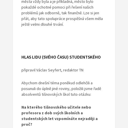
města vždy byla a je příkladná, město bylo
pokaždé ochotné pomoci při řešení našich
problémů jak odborně, tak finančně. Lze si jen
přát, aby tato spolupráce prospěšná všem měla
ještě velmi dlouhé trvání.
HLAS LIDU (SVÉHO ČASU) STUDENTSKÉHO
připravil Václav Seyfert, redaktor TN
Abychom dnešní téma poněkud odlehčili a
posunuli do úplně jiné roviny, položili jsme řadě
absolventů tišnovských škol tuto otázku:
Na kterého tišnovského učitele nebo
profesora z dob svých školních a
studentských let vzpomínáte nejraději a
proč?