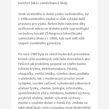
komfort žáků i zaměstnanců školy.
Vznik víceletého (v době vzniku sedmiletého, od
r. 1996 osmiletého studia) si však vyžádal další
prostory pro výuku. Řešení bylo nalezeno díky
vstřícnosti města ve druhém patře vyprazdňující
se budovy bývalé ZŠ Riegrova (skončila jako
samostatná škola v r. 1993), kde nyní sídlí nižší
stupeň osmiletého gymnázia.
Po roce 1989 byla ve všech budovách provedena
kromě výše uvedených celá řada investičních akcí
řešících jak problémy spojené se stářím budov
(střešní krytina, elektroinstalace, fasády,
stoupačky, vnitřní omítky, výměna oken, podlahy
v učebnách), tak s modernizací prostor (nové
vytápění, sociální zařízení, vybudování odborných
učeben fyziky, chemie, biologie, informatiky,
společenských věd a zeměpisu, hudební výchovy,
jazykové učebny, ateliér výtvarné výchovy –
mnohé s využitím dotací z fondů EU). Změnilo se
také okolí školy, bylo vystavěno nové školní hřiště