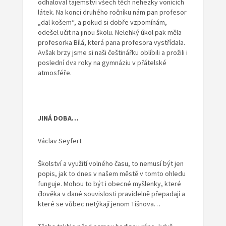
odhaloval tajemství všech těch nehezky vonících
látek. Na konci druhého ročníku nám pan profesor
„dal košem“, a pokud si dobře vzpomínám,
odešel učit na jinou školu. Nelehký úkol pak měla
profesorka Bílá, která pana profesora vystřídala.
Avšak brzy jsme si naši češtinářku oblíbili a prožili i
poslední dva roky na gymnáziu v přátelské
atmosféře.
JINÁ DOBA…
Václav Seyfert
Školství a využití volného času, to nemusí být jen
popis, jak to dnes v našem městě v tomto ohledu
funguje. Mohou to být i obecné myšlenky, které
člověka v dané souvislosti pravidelně přepadají a
které se vůbec netýkají jenom Tišnova…