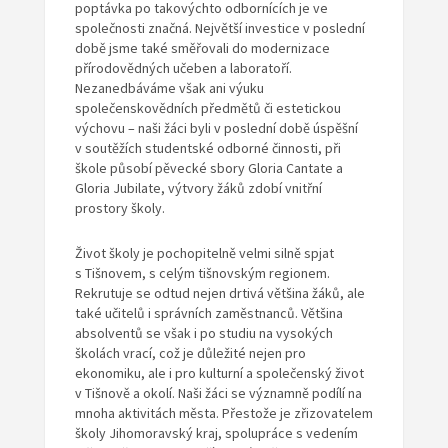
poptávka po takovýchto odbornících je ve
společnosti značná. Největší investice v poslední
době jsme také směřovali do modernizace
přírodovědných učeben a laboratoří.
Nezanedbáváme však ani výuku
společenskovědních předmětů či estetickou
výchovu – naši žáci byli v poslední době úspěšní
v soutěžích studentské odborné činnosti, při
škole působí pěvecké sbory Gloria Cantate a
Gloria Jubilate, výtvory žáků zdobí vnitřní
prostory školy.
Život školy je pochopitelně velmi silně spjat
s Tišnovem, s celým tišnovským regionem.
Rekrutuje se odtud nejen drtivá většina žáků, ale
také učitelů i správních zaměstnanců. Většina
absolventů se však i po studiu na vysokých
školách vrací, což je důležité nejen pro
ekonomiku, ale i pro kulturní a společenský život
v Tišnově a okolí. Naši žáci se významně podílí na
mnoha aktivitách města. Přestože je zřizovatelem
školy Jihomoravský kraj, spolupráce s vedením