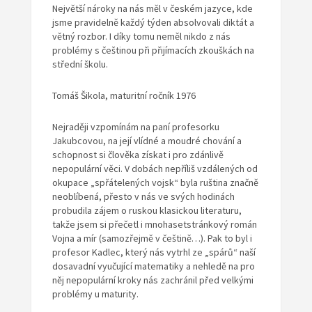
Největší nároky na nás měl v českém jazyce, kde
jsme pravidelně každý týden absolvovali diktát a
větný rozbor. I díky tomu neměl nikdo z nás
problémy s češtinou při přijímacích zkouškách na
střední školu.
Tomáš Šikola, maturitní ročník 1976
Nejraději vzpomínám na paní profesorku
Jakubcovou, na její vlídné a moudré chování a
schopnost si člověka získat i pro zdánlivě
nepopulární věci. V dobách nepříliš vzdálených od
okupace „spřátelených vojsk“ byla ruština značně
neoblíbená, přesto v nás ve svých hodinách
probudila zájem o ruskou klasickou literaturu,
takže jsem si přečetl i mnohasetstránkový román
Vojna a mír (samozřejmě v češtině…). Pak to byl i
profesor Kadlec, který nás vytrhl ze „spárů“ naší
dosavadní vyučující matematiky a nehledě na pro
něj nepopulární kroky nás zachránil před velkými
problémy u maturity.