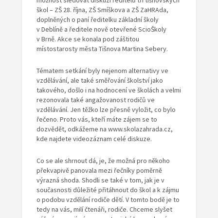
možnost sledovat diskuzi ředitelů tří tišnovských
škol – ZŠ 28. října, ZŠ Smíškova a ZŠ ZaHRAda,
doplněných o paní ředitelku základní školy
v Deblíně a ředitele nově otevřené ScioŠkoly
v Brně. Akce se konala pod záštitou
místostarosty města Tišnova Martina Sebery.
Tématem setkání byly nejenom alternativy ve
vzdělávání, ale také směřování školství jako
takového, došlo i na hodnocení ve školách a velmi
rezonovala také angažovanost rodičů ve
vzdělávání. Jen těžko lze přesně vyložit, co bylo
řečeno. Proto vás, kteří máte zájem se to
dozvědět, odkážeme na www.skolazahrada.cz,
kde najdete videozáznam celé diskuze.
Co se ale shrnout dá, je, že možná pro někoho
překvapivě panovala mezi řečníky poměrně
výrazná shoda. Shodli se také v tom, jak je v
současnosti důležité přitáhnout do škol a k zájmu
o podobu vzdělání rodiče dětí. V tomto bodě je to
tedy na vás, milí čtenáři, rodiče. Chceme slyšet