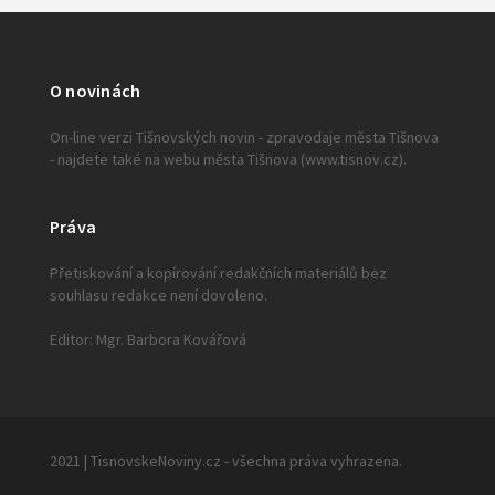
O novinách
On-line verzi Tišnovských novin - zpravodaje města Tišnova
- najdete také na webu města Tišnova (www.tisnov.cz).
Práva
Přetiskování a kopírování redakčních materiálů bez
souhlasu redakce není dovoleno.
Editor: Mgr. Barbora Kovářová
2021 | TisnovskeNoviny.cz - všechna práva vyhrazena.