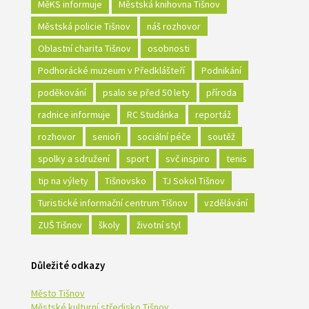
MěKS informuje
Městská knihovna Tišnov
Městská policie Tišnov
náš rozhovor
Oblastní charita Tišnov
osobnosti
Podhorácké muzeum v Předklášteří
Podnikání
poděkování
psalo se před 50 lety
příroda
radnice informuje
RC Studánka
reportáž
rozhovor
senioři
sociální péče
soutěž
spolky a sdružení
sport
svč inspiro
tenis
tip na výlety
Tišnovsko
TJ Sokol Tišnov
Turistické informační centrum Tišnov
vzdělávání
ZUŠ Tišnov
školy
životní styl
Důležité odkazy
Město Tišnov
Městské kulturní středisko Tišnov