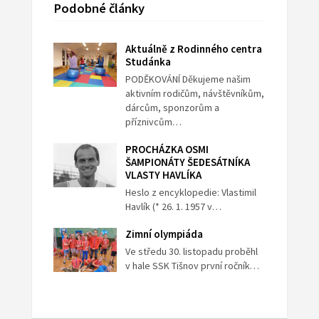
Podobné články
Aktuálně z Rodinného centra
Studánka
PODĚKOVÁNÍ Děkujeme našim
aktivním rodičům, návštěvníkům,
dárcům, sponzorům a
příznivcům…
PROCHÁZKA OSMI
ŠAMPIONÁTY ŠEDESÁTNÍKA
VLASTY HAVLÍKA
Heslo z encyklopedie: Vlastimil
Havlík (* 26. 1. 1957 v…
Zimní olympiáda
Ve středu 30. listopadu proběhl
v hale SSK Tišnov první ročník…