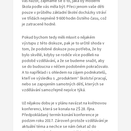
váš názor, zajímáme se o to, jaká by moderní
škola podle vás měla být. Přeci jenom vaše děti
pouze v průběhu základní školní docházky stráví
ve třídách nejméně 9 600 hodin čistého času, což
je zatraceně hodně.
Pokud bychom tedy měli mluvit o nějakém
výstupu z této diskuze, pak je to určitě shoda v
tom, že podobné diskuze jsou potřeba, že by
bylo skvělé, kdyby se rodiče více podíleli na
podobě vzdělávání, a že se budeme snažit, aby
se do budoucna v něčem podobném pokračovalo.
A to například i s ohledem na zájem podnikatelů,
kteří ve výsledku s „produktem“ školství pracují,
nebo se zapojením samotných dětí, kterých se
vzdělávání samozřejmě nejvíce týká.
Už nějakou dobu je v plánu navázat na květnovou
konferenci, která se konala na ZŠ 28. října.
Předpokládaný termín konání konference je
podzim roku 2017. Zároveň protože vzdělávání je
aktuální téma a nechce se nám čekat až do