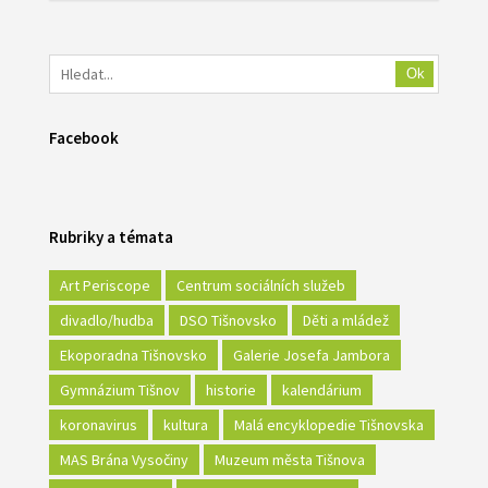
Ok
Facebook
Rubriky a témata
Art Periscope
Centrum sociálních služeb
divadlo/hudba
DSO Tišnovsko
Děti a mládež
Ekoporadna Tišnovsko
Galerie Josefa Jambora
Gymnázium Tišnov
historie
kalendárium
koronavirus
kultura
Malá encyklopedie Tišnovska
MAS Brána Vysočiny
Muzeum města Tišnova