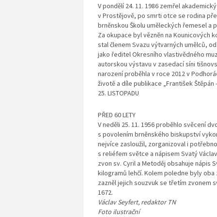
V pondělí 24. 11. 1986 zemřel akademický 
v Prostějově, po smrti otce se rodina př
brněnskou Školu uměleckých řemesel a po
Za okupace byl vězněn na Kounicových kol
stal členem Svazu výtvarných umělců, od 
jako ředitel Okresního vlastivědného muz
autorskou výstavu v zasedací síni tišnovs
narození proběhla v roce 2012 v Podhorá
životě a díle publikace „František Štěpán
25. LISTOPADU
PŘED 60 LETY
V neděli 25. 11. 1956 proběhlo svěcení d
s povolením brněnského biskupství vykonal
nejvíce zasloužil, zorganizoval i potřebno
s reliéfem světce a nápisem Svatý Václav
zvon sv. Cyril a Metoděj obsahuje nápis Sv
kilogramů lehčí. Kolem poledne byly oba 
zazněl jejich souzvuk se třetím zvonem sv
1672.
Václav Seyfert, redaktor TN
Foto ilustrační