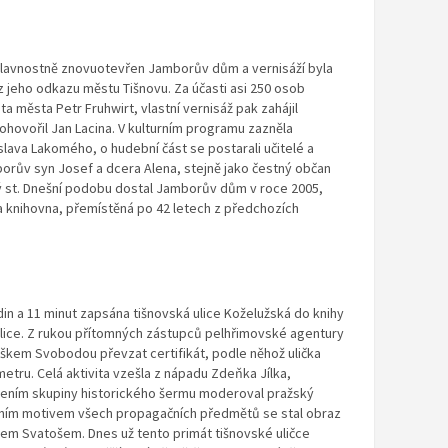
i slavnostně znovuotevřen Jamborův dům a vernisáží byla
 jeho odkazu městu Tišnovu. Za účasti asi 250 osob
a města Petr Fruhwirt, vlastní vernisáž pak zahájil
ohovořil Jan Lacina. V kulturním programu zazněla
lava Lakomého, o hudební část se postarali učitelé a
mborův syn Josef a dcera Alena, stejně jako čestný občan
ý st. Dnešní podobu dostal Jamborův dům v roce 2005,
a knihovna, přemístěná po 42 letech z předchozích
din a 11 minut zapsána tišnovská ulice Koželužská do knihy
blice. Z rukou přítomných zástupců pelhřimovské agentury
iškem Svobodou převzat certifikát, podle něhož ulička
etru. Celá aktivita vzešla z nápadu Zdeňka Jílka,
ením skupiny historického šermu moderoval pražský
lavním motivem všech propagačních předmětů se stal obraz
nem Svatošem. Dnes už tento primát tišnovské uličce