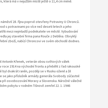
ani, která má v nejužším místě ještě o 11,4 cm méně.
na náměstí 28. října poprvé otevřeny Potraviny U Chronců.
hod s potravinami po více než deseti letech a jeho
atřili mezi nejmladší podnikatele ve městě. Vybudování
edla jej stavební firma pana Rouče z Deblína. Obvyklý
třební zboží, nabízí Chroncovi ve svém obchodě dodnes.
dil Antonín Křenek, veterán obou světových válek
 v roce 1914 na východní frontu a přeběhl z řad rakouské
 byl dvakrát raněn, později se v Rusku oženil a žil
lce se jako příslušník armády generála Svobody zúčastnil
a při osvobozování Moravy a Slovenska. Náročné válečné
átkém pobytu v rodném Tišnově zemřel 22. 1. 1946