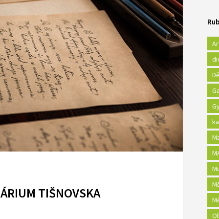
Rub
Ar
di
Dě
Ga
Gy
ka
Ma
MA
Mu
Mě
ÁRIUM TIŠNOVSKA
Mě
Ob