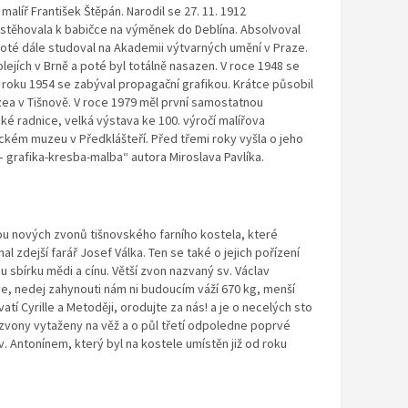
malíř František Štěpán. Narodil se 27. 11. 1912
estěhovala k babičce na výměnek do Deblína. Absolvoval
té dále studoval na Akademii výtvarných umění v Praze.
ejích v Brně a poté byl totálně nasazen. V roce 1948 se
roku 1954 se zabýval propagační grafikou. Krátce působil
ea v Tišnově. V roce 1979 měl první samostatnou
ké radnice, velká výstava ke 100. výročí malířova
ckém muzeu v Předklášteří. Před třemi roky vyšla o jeho
 – grafika-kresba-malba“ autora Miroslava Pavlíka.
vou nových zvonů tišnovského farního kostela, které
 zdejší farář Josef Válka. Ten se také o jejich pořízení
u sbírku mědi a cínu. Větší zvon nazvaný sv. Václav
e, nedej zahynouti nám ni budoucím váží 670 kg, menší
atí Cyrille a Metoději, orodujte za nás! a je o necelých sto
zvony vytaženy na věž a o půl třetí odpoledne poprvé
. Antonínem, který byl na kostele umístěn již od roku