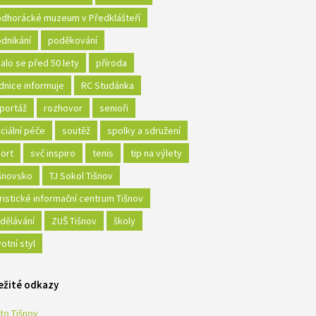
dhorácké muzeum v Předklášteří
dnikání
poděkování
alo se před 50 lety
příroda
dnice informuje
RC Studánka
portáž
rozhovor
senioři
ciální péče
soutěž
spolky a sdružení
ort
svč inspiro
tenis
tip na výlety
šnovsko
TJ Sokol Tišnov
ristické informační centrum Tišnov
dělávání
ZUŠ Tišnov
školy
votní styl
ežité odkazy
to Tišnov