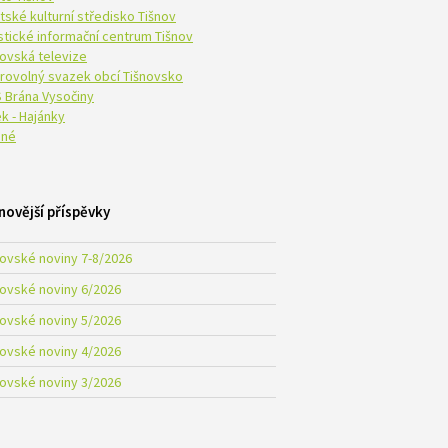
tské kulturní středisko Tišnov
istické informační centrum Tišnov
novská televize
rovolný svazek obcí Tišnovsko
 Brána Vysočiny
k - Hajánky
né
novější příspěvky
novské noviny 7-8/2026
novské noviny 6/2026
novské noviny 5/2026
novské noviny 4/2026
novské noviny 3/2026