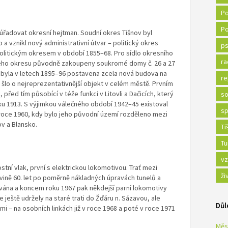
Po
Po
 úřadovat okresní hejtman. Soudní okres Tišnov byl
a vznikl nový administrativní útvar – politický okres
ps
 politickým okresem v období 1855–68. Pro sídlo okresního
ra
kého okresu původně zakoupeny soukromé domy č. 26 a 27
e byla v letech 1895–96 postavena zcela nová budova na
re
 šlo o nejreprezentativnější objekt v celém městě. Prvním
před tím působící v téže funkci v Litovli a Dačicích, který
so
ku 1913. S výjimkou válečného období 1942–45 existoval
sp
 roce 1960, kdy bylo jeho původní území rozděleno mezi
v a Blansko.
Ti
Tu
vz
stní vlak, první s elektrickou lokomotivou. Trať mezi
ži
ině 60. let po poměrně nákladných úpravách tunelů a
ována a koncem roku 1967 pak někdejší parní lokomotivy
 se ještě udržely na staré trati do Žďáru n. Sázavou, ale
Důl
i – na osobních linkách již v roce 1968 a poté v roce 1971
Měs