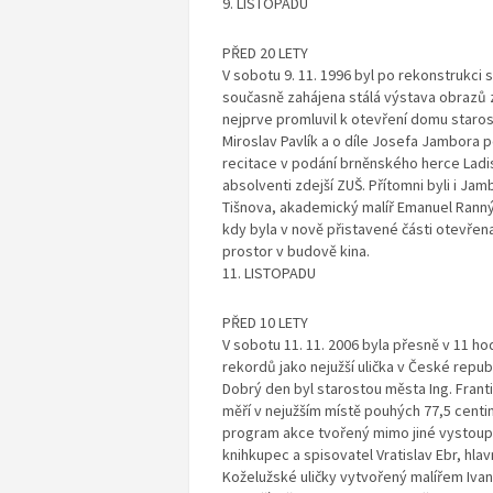
9. LISTOPADU
PŘED 20 LETY
V sobotu 9. 11. 1996 byl po rekonstrukc
současně zahájena stálá výstava obrazů z
nejprve promluvil k otevření domu starost
Miroslav Pavlík a o díle Josefa Jambora p
recitace v podání brněnského herce Ladis
absolventi zdejší ZUŠ. Přítomni byli i Ja
Tišnova, akademický malíř Emanuel Rann
kdy byla v nově přistavené části otevřen
prostor v budově kina.
11. LISTOPADU
PŘED 10 LETY
V sobotu 11. 11. 2006 byla přesně v 11 ho
rekordů jako nejužší ulička v České repu
Dobrý den byl starostou města Ing. Frant
měří v nejužším místě pouhých 77,5 centim
program akce tvořený mimo jiné vystoup
knihkupec a spisovatel Vratislav Ebr, h
Koželužské uličky vytvořený malířem Iva