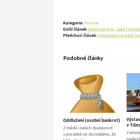
Kategorie:
historie
Další článek:
Nejen Karel IV., také Franti
Předchozí článek:
Vzpomínka na Karla S
Podobné články
Výstav
Oddlužení (osobní bankrot)
v Tišn
Z médií i našich zkušeností
V letoš
v poradně se dozvídáme, že
padesát