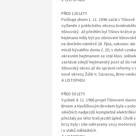
PŘED 120 LETY
Počínaje dnem 1. 11. 1896 začal v Tišnově
vyčleněn z politického okresu brněnského 
tišnovský. Již předtím byl Tišnov krátce
hejtmana měly být po obnovení tišnovs
na dnešním náměstí 28. října, nakonec al
místě bývalého domu č. 25; v době vzniku
okresním hejtmanem se stal Alois Jelínek, 
zastával zdejší hejtmanský post až do ro
tišnovský okres až do správní reformy v
nové okresy Žďár n. Sázavou, Brno-venko
4. LISTOPADU
PŘED 50 LETY
V pátek 4. 11. 1966 projel Tišnovem slavno
Brnem a Havlíčkovým Brodem byla v polov
silničních nadjezdů kompletně elektrifik
přestaly po této trati jezdit úplně. Chvíli
brzy byly i zde nahrazeny vozy motorovým
i u vlaků nákladních.