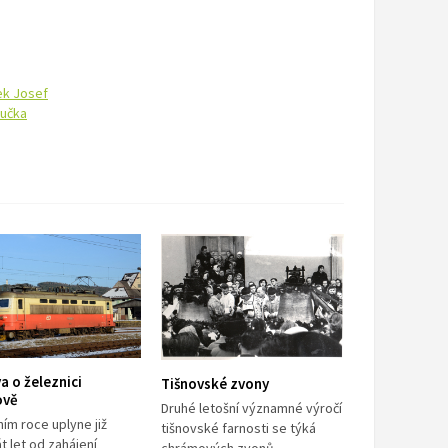
šek Josef
oučka
a o železnici
Tišnovské zvony
ově
Druhé letošní významné výročí
ním roce uplyne již
tišnovské farnosti se týká
 let od zahájení