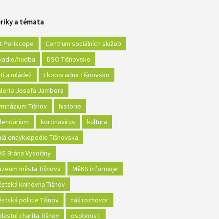
riky a témata
t Periscope
Centrum sociálních služeb
vadlo/hudba
DSO Tišnovsko
ti a mládež
Ekoporadna Tišnovsko
lerie Josefa Jambora
mnázium Tišnov
historie
lendárium
koronavirus
kultura
lá encyklopedie Tišnovska
S Brána Vysočiny
zeum města Tišnova
MěKS informuje
stská knihovna Tišnov
stská policie Tišnov
náš rozhovor
lastní charita Tišnov
osobnosti