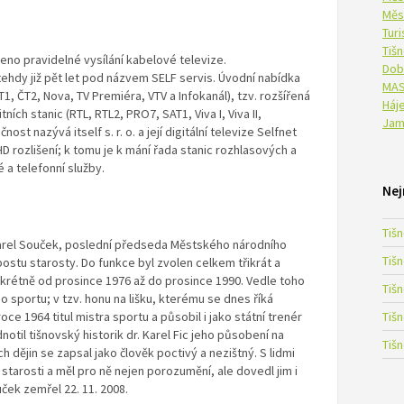
Měs
Tur
Tiš
jeno pravidelné vysílání kabelové televize.
Dob
tehdy již pět let pod názvem SELF servis. Úvodní nabídka
MAS
1, ČT2, Nova, TV Premiéra, VTV a Infokanál), tzv. rozšířená
Háje
ních stanic (RTL, RTL2, PRO7, SAT1, Viva I, Viva II,
Jam
st nazývá itself s. r. o. a její digitální televize Selfnet
 HD rozlišení; k tomu je k mání řada stanic rozhlasových a
 a telefonní služby.
Nej
Tiš
l Karel Souček, poslední předseda Městského národního
Tiš
stu starosty. Do funkce byl zvolen celkem třikrát a
onkrétně od prosince 1976 až do prosince 1990. Vedle toho
Tiš
sportu; v tzv. honu na lišku, kterému se dnes říká
oce 1964 titul mistra sportu a působil i jako státní trenér
Tiš
dnotil tišnovský historik dr. Karel Fic jeho působení na
Tiš
ch dějin se zapsal jako člověk poctivý a nezištný. S lidmi
h starosti a měl pro ně nejen porozumění, ale dovedl jim i
ček zemřel 22. 11. 2008.