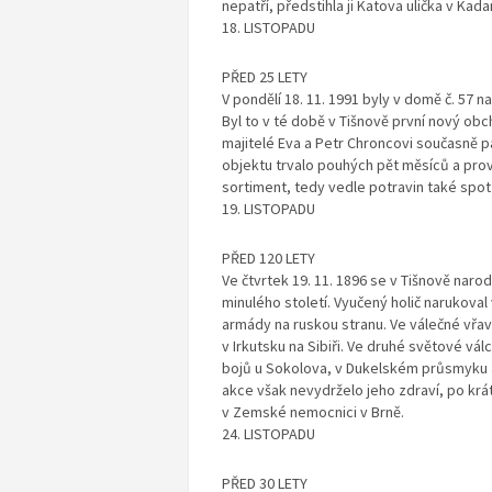
nepatří, předstihla ji Katova ulička v Kad
18. LISTOPADU
PŘED 25 LETY
V pondělí 18. 11. 1991 byly v domě č. 57 
Byl to v té době v Tišnově první nový obc
majitelé Eva a Petr Chroncovi současně p
objektu trvalo pouhých pět měsíců a prov
sortiment, tedy vedle potravin také spo
19. LISTOPADU
PŘED 120 LETY
Ve čtvrtek 19. 11. 1896 se v Tišnově naro
minulého století. Vyučený holič narukoval
armády na ruskou stranu. Ve válečné vřavě
v Irkutsku na Sibiři. Ve druhé světové vá
bojů u Sokolova, v Dukelském průsmyku 
akce však nevydrželo jeho zdraví, po kr
v Zemské nemocnici v Brně.
24. LISTOPADU
PŘED 30 LETY