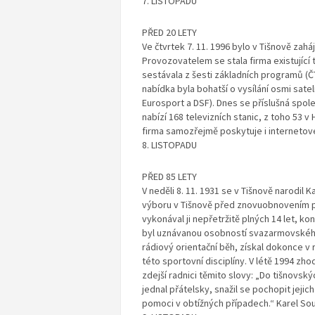
7. LISTOPADU
PŘED 20 LETY
Ve čtvrtek 7. 11. 1996 bylo v Tišnově zahá
Provozovatelem se stala firma existující 
sestávala z šesti základních programů (ČT
nabídka byla bohatší o vysílání osmi satelit
Eurosport a DSF). Dnes se příslušná společno
nabízí 168 televizních stanic, z toho 53 v
firma samozřejmě poskytuje i internetové
8. LISTOPADU
PŘED 85 LETY
V neděli 8. 11. 1931 se v Tišnově narodi
výboru v Tišnově před znovuobnovením po
vykonával ji nepřetržitě plných 14 let, k
byl uznávanou osobností svazarmovského 
rádiový orientační běh, získal dokonce v r
této sportovní disciplíny. V létě 1994 zho
zdejší radnici těmito slovy: „Do tišnovský
jednal přátelsky, snažil se pochopit jejic
pomoci v obtížných případech.“ Karel Sou