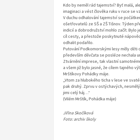
Kdo by neměl rád tajemství? Byť malá, al
imaginaci a vést člověka ruku v ruce se
V duchu odhalování tajemství se počátke
ošetřovatelů ze SŠ a ZŠ Tišnov. Týden př
indicií a dobrodružství mohlo začít. Bylo 
cíl cesty, a přestože poskytnuté nápověd
odhalit podařilo.
Putování Podkomorskými lesy měly děti oz
především děvčata se posléze nechala unáš
Ztvárnění imprese, tak vlastní samotnému
a všem již bylo jasné, že cílem tajného v
Mrštíkovy Pohádky máje.
„Vtom za hlubokého ticha v lese ve svaté
pak druhý. Zprvu v ostýchavých, nesmělých 
jimi celý háj…“
(Vilém Mrštík, Pohádka máje)
Jiřina Skočíková
Foto: archiv školy