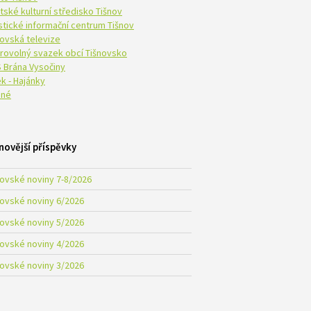
tské kulturní středisko Tišnov
istické informační centrum Tišnov
novská televize
rovolný svazek obcí Tišnovsko
 Brána Vysočiny
k - Hajánky
né
novější příspěvky
novské noviny 7-8/2026
novské noviny 6/2026
novské noviny 5/2026
novské noviny 4/2026
novské noviny 3/2026