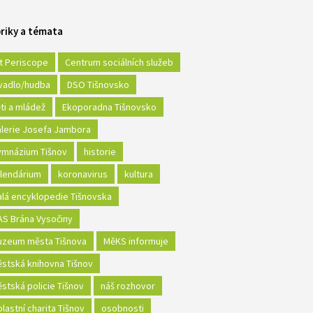
riky a témata
t Periscope
Centrum sociálních služeb
vadlo/hudba
DSO Tišnovsko
ti a mládež
Ekoporadna Tišnovsko
lerie Josefa Jambora
mnázium Tišnov
historie
lendárium
koronavirus
kultura
lá encyklopedie Tišnovska
S Brána Vysočiny
zeum města Tišnova
MěKS informuje
stská knihovna Tišnov
stská policie Tišnov
náš rozhovor
lastní charita Tišnov
osobnosti