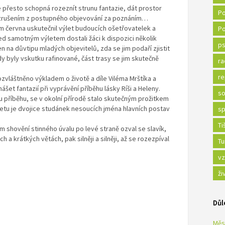
e přesto schopná rozeznít strunu fantazie, dát prostor
Po
 vzrušením z postupného objevování za poznáním…
m června uskutečnil výlet budoucích ošetřovatelek a
Po
ed samotným výletem dostali žáci k dispozici několik
ps
jen na důvtipu mladých objevitelů, zda se jim podaří zjistit
y byly vskutku rafinované, část trasy se jim skutečně
ra
re
vláštněno výkladem o životě a díle Viléma Mrštíka a
et fantazií při vyprávění příběhu lásky Ríši a Heleny.
so
 příběhu, se v okolní přírodě stalo skutečným prožitkem
ýletu je dvojice studánek nesoucích jména hlavních postav
sp
Ti
m shovění stinného úvalu po levé straně ozval se slavík,
a krátkých větách, pak silněji a silněji, až se rozezpíval
Tu
vz
ži
Důl
Měs