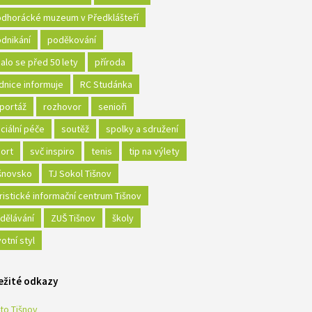
dhorácké muzeum v Předklášteří
dnikání
poděkování
alo se před 50 lety
příroda
dnice informuje
RC Studánka
portáž
rozhovor
senioři
ciální péče
soutěž
spolky a sdružení
ort
svč inspiro
tenis
tip na výlety
šnovsko
TJ Sokol Tišnov
ristické informační centrum Tišnov
dělávání
ZUŠ Tišnov
školy
votní styl
ežité odkazy
to Tišnov