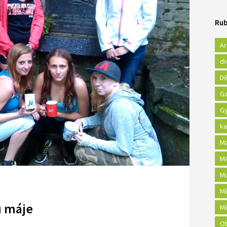
Rub
Ar
di
Dě
Ga
Gy
ka
Ma
MA
Mu
Mě
u máje
Mě
Ob