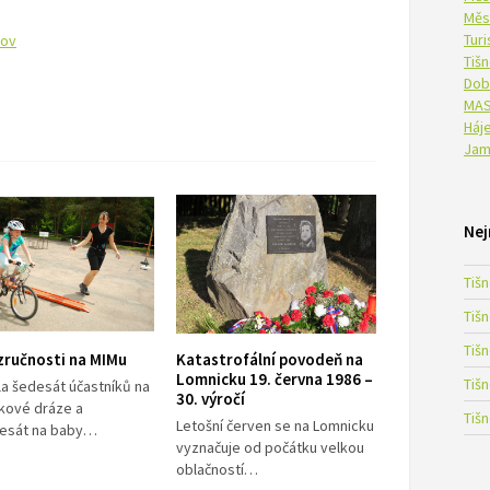
Měs
Tur
nov
Tiš
Dob
MAS
Háje
Jam
Nej
Tiš
Tiš
Tiš
zručnosti na MIMu
Katastrofální povodeň na
Lomnicku 19. června 1986 –
Tiš
a šedesát účastníků na
30. výročí
kové dráze a
Tiš
Letošní červen se na Lomnicku
esát na baby…
vyznačuje od počátku velkou
oblačností…