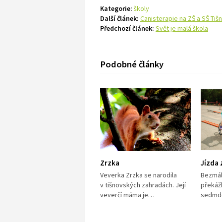
Kategorie:
školy
Další článek:
Canisterapie na ZŠ a SŠ Tiš
Předchozí článek:
Svět je malá škola
Podobné články
Zrzka
Jízda 
Veverka Zrzka se narodila
Bezmál
v tišnovských zahradách. Její
překáž
veverčí máma je…
sedmd