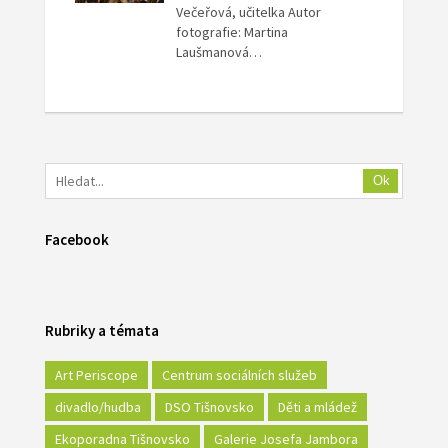
Večeřová, učitelka Autor
fotografie: Martina
Laušmanová…
Ok
Facebook
Rubriky a témata
Art Periscope
Centrum sociálních služeb
divadlo/hudba
DSO Tišnovsko
Děti a mládež
Ekoporadna Tišnovsko
Galerie Josefa Jambora