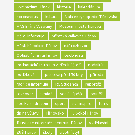
Gymnázium Tišnov
historie
kalendárium
koronavirus
kultura
Malá encyklopedie Tišnovska
MAS Brána Vysočiny
Muzeum města Tišnova
MěKS informuje
Městská knihovna Tišnov
Městská policie Tišnov
náš rozhovor
Oblastní charita Tišnov
osobnosti
Podhorácké muzeum v Předklášteří
Podnikání
poděkování
psalo se před 50 lety
příroda
radnice informuje
RC Studánka
reportáž
rozhovor
senioři
sociální péče
soutěž
spolky a sdružení
sport
svč inspiro
tenis
tip na výlety
Tišnovsko
TJ Sokol Tišnov
Turistické informační centrum Tišnov
vzdělávání
ZUŠ Tišnov
školy
životní styl