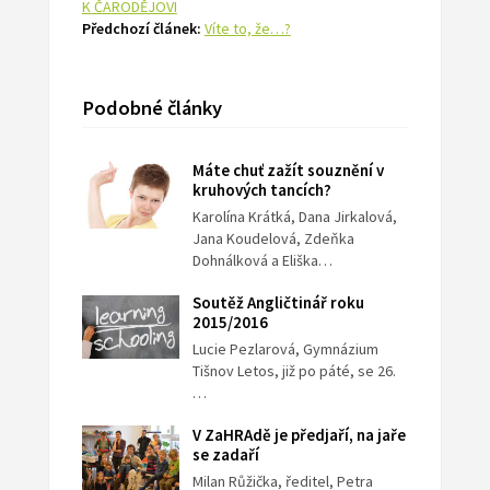
K ČARODĚJOVI
Předchozí článek:
Víte to, že…?
Podobné články
Máte chuť zažít souznění v
kruhových tancích?
Karolína Krátká, Dana Jirkalová,
Jana Koudelová, Zdeňka
Dohnálková a Eliška…
Soutěž Angličtinář roku
2015/2016
Lucie Pezlarová, Gymnázium
Tišnov Letos, již po páté, se 26.
…
V ZaHRAdě je předjaří, na jaře
se zadaří
Milan Růžička, ředitel, Petra