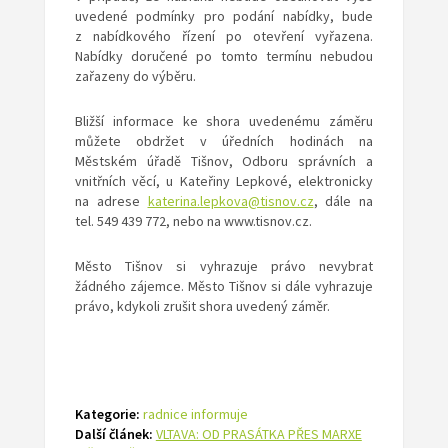
uvedené podmínky pro podání nabídky, bude
z nabídkového řízení po otevření vyřazena.
Nabídky doručené po tomto termínu nebudou
zařazeny do výběru.
Bližší informace ke shora uvedenému záměru
můžete obdržet v úředních hodinách na
Městském úřadě Tišnov, Odboru správních a
vnitřních věcí, u Kateřiny Lepkové, elektronicky
na adrese
katerina.lepkova@tisnov.cz
, dále na
tel. 549 439 772, nebo na www.tisnov.cz.
Město Tišnov si vyhrazuje právo nevybrat
žádného zájemce.
Město Tišnov si dále vyhrazuje
právo, kdykoli zrušit shora uvedený záměr.
Kategorie:
radnice informuje
Další článek:
VLTAVA: OD PRASÁTKA PŘES MARXE