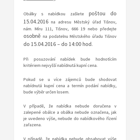
poštou do
Obálky s nabídkou zašlete
15.04.2016
na adresu Městský úřad Tišnov,
nám. Míru 111, Tišnov, 666 19 nebo předejte
osobně
na podatelnu Městského úřadu Tišnov
do 15.04.2016 – do 14:00 hod.
Při posuzování nabídek bude hodnotícím
kritériem
nejvyšší
nabídnutá kupní cena.
Pokud se u více zájemců bude shodovat
nabídnutá kupní cena a termín podání nabídky,
bude výběr určen losem.
V případě, že nabídka nebude doručena v
zalepené obálce a obálka nebude označena, jak
je uvedeno výše, nebude do nabídkového řízení
zařazena.
V případě, že nabídka nebude obsahovat výše