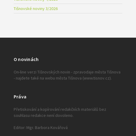
Tišnovské noviny 3/2026
O novinách
On-line verzi Tišnovských novin - zpravodaje města Tišnova
- najdete také na webu města Tišnova (www.tisnov.cz).
Práva
Přetiskování a kopírování redakčních materiálů bez
souhlasu redakce není dovoleno.
Editor: Mgr. Barbora Kovářová