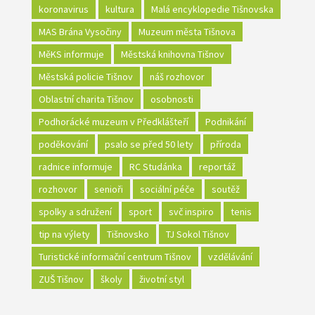
koronavirus
kultura
Malá encyklopedie Tišnovska
MAS Brána Vysočiny
Muzeum města Tišnova
MěKS informuje
Městská knihovna Tišnov
Městská policie Tišnov
náš rozhovor
Oblastní charita Tišnov
osobnosti
Podhorácké muzeum v Předklášteří
Podnikání
poděkování
psalo se před 50 lety
příroda
radnice informuje
RC Studánka
reportáž
rozhovor
senioři
sociální péče
soutěž
spolky a sdružení
sport
svč inspiro
tenis
tip na výlety
Tišnovsko
TJ Sokol Tišnov
Turistické informační centrum Tišnov
vzdělávání
ZUŠ Tišnov
školy
životní styl