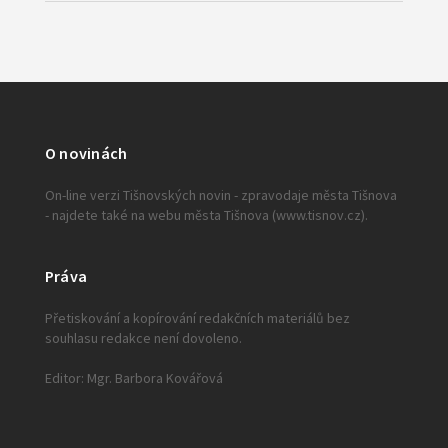
O novinách
On-line verzi Tišnovských novin - zpravodaje města Tišnova
- najdete také na webu města Tišnova (www.tisnov.cz).
Práva
Přetiskování a kopírování redakčních materiálů bez
souhlasu redakce není dovoleno.
Editor: Mgr. Barbora Kovářová