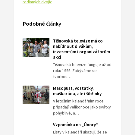
rodinných dvojic
Podobné články
Tišnovská televize má co
nabídnout divákům,
inzerentům i organizátorům
akcí
Tišnovská televize funguje už od
roku 1998. Zabýváme se
tvorbou…
Masopust, vostatky,
maškaráda, ale i šibřinky
V letošním kalendářním roce
připadají Velikonoce jako svátky
pohyblivé, a…
Vzpomínka na „Únory“
Listy v kalendáři ukazují, že se