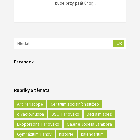
bude brzy psát únor,…
Ok
Facebook
Rubriky a témata
Art Periscope
Centrum sociálních služeb
divadlo/hudba
DSO Tišnovsko
Děti a mládež
Ekoporadna Tišnovsko
Galerie Josefa Jambora
Gymnázium Tišnov
historie
kalendárium