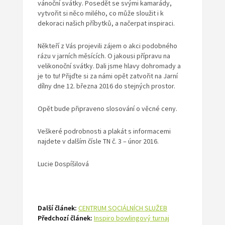
vánoční svátky. Posedět se svými kamarády,
vytvořit si něco milého, co může sloužit i k
dekoraci našich příbytků, a načerpat inspiraci.
Někteří z Vás projevili zájem o akci podobného
rázu v jarních měsících. O jakousi přípravu na
velikonoční svátky. Dali jsme hlavy dohromady a
je to tu! Přijďte si za námi opět zatvořit na Jarní
dílny dne 12. března 2016 do stejných prostor.
Opět bude připraveno slosování o věcné ceny.
Veškeré podrobnosti a plakát s informacemi
najdete v dalším čísle TN č. 3 – únor 2016.
Lucie Dospíšilová
Další článek:
CENTRUM SOCIÁLNÍCH SLUŽEB
Předchozí článek:
Inspiro bowlingový turnaj