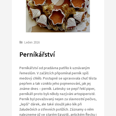
Leden 2016
Perníkářství
Perníkářství od pradávna patřilo k uznávaným
řemeslům. V začátcích připomínal perník spíš
medový chléb. Postupně se upravovala chuť těsta
pepřem a tak vzniklo jeho pojmenování, jak jej
známe dnes – perník. Latinsky se pepř řekl piper,
perníkáři proto byli někdy nazýváni artopiperisté.
Perník byl považovaný nejen za slavnostní pečivo,
„lepší“ dárek, ale také sloužil jako lék při
žaludečních a střevních potížích. Záznamy o něm
nalezneme již ve starém Egyptě, antickém Řecku i