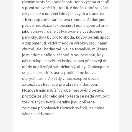
různým vrstvám společnosti. Jeho výroba vrcholí
v první polovině 19. století. V dnešní době se však
díky snaze o udržení lidových zvyků a tradic na
trh vracejí zpět stará lidová řemesla. Žádné jiné
pečivo nedokáže tak pošimrat nos a upoutat zrak
jako voňavé, různě vytvarované a vyzdobené
perníčky. Byla by proto škoda, kdyby perník upadl
v zapomenutí. Vždyť medové výrobky jsou nejen
chutné, ale i hodnotné, velice trvanlivé, můžeme
je mít doma stále v zásobě. V současnosti, kdy
nás obklopuje svět techniky, znovu přicházejí do
módy nejrůznější rukodělné výrobky. Obdivujeme
se jejich prosté kráse a podléháme kouzlu
starých tradic. A každý z nás alespoň občas
zatouží vlastnit něco pro zkrášlení domova.
Možnosti nám nabízí výroba medového pečiva,
protože ze žádného jiného těsta se nedá vytvořit
tolik různých tvarů. Perníky jsou oblíbené
zejména při oslavách různých svátků, zejména
Vánoc a Velikonoc.