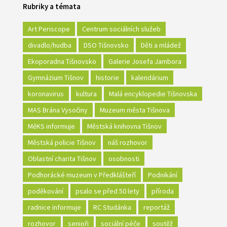
Rubriky a témata
Art Periscope
Centrum sociálních služeb
divadlo/hudba
DSO Tišnovsko
Děti a mládež
Ekoporadna Tišnovsko
Galerie Josefa Jambora
Gymnázium Tišnov
historie
kalendárium
koronavirus
kultura
Malá encyklopedie Tišnovska
MAS Brána Vysočiny
Muzeum města Tišnova
MěKS informuje
Městská knihovna Tišnov
Městská policie Tišnov
náš rozhovor
Oblastní charita Tišnov
osobnosti
Podhorácké muzeum v Předklášteří
Podnikání
poděkování
psalo se před 50 lety
příroda
radnice informuje
RC Studánka
reportáž
rozhovor
senioři
sociální péče
soutěž