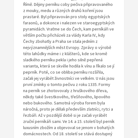
Římě. Dějiny perníku coby pečiva připravovaného
z mouky, medu a různých druhů koření jsou
prastaré. Byl připravován pro stoly egyptských
faraonů, a dokonce i nalezen ve staroegyptských
pyramidách. Vraťme se do Čech, kam perníkáři ve
větším počtu přicházeli za vlády Karla IV., kdy
Čechy zbohatly a Praha se stala jedním z
nejvýznamnějších měst Evropy. Zprávy o výrobě
této lahůdky máme i z klášterů, kde se kromě
sladkého perníku pekla i jeho silně pepřená
varianta, která se skvěle hodila k vínu a říkalo se jí
peprník. Poté, co se obliba perníku rozšířila,
začali jej vyrábět živnostníci ve velkém. U nás jsou
první zmínky o tomto pečivu z roku 1335. Formy
na perník se zhotovovaly z hruškového dřeva,
někdy také švestkového, třešňového, lipového
nebo bukového. Samotná výroba forem byla
náročná, proto je dělali především zlatníci, rytci a
řezbáři. Až v pozdější době si je začali vyrábět
zruční perníkáři sami. Ve 14. a 15. století byl perník
luxusním zbožím a objevoval se jenom v bohatých
domácnostech. Od 18. století se stává dostupný