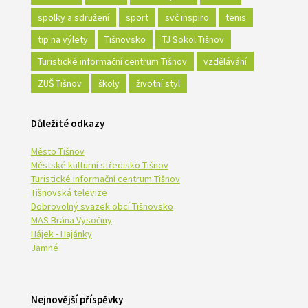
spolky a sdružení
sport
svč inspiro
tenis
tip na výlety
Tišnovsko
TJ Sokol Tišnov
Turistické informační centrum Tišnov
vzdělávání
ZUŠ Tišnov
školy
životní styl
Důležité odkazy
Město Tišnov
Městské kulturní středisko Tišnov
Turistické informační centrum Tišnov
Tišnovská televize
Dobrovolný svazek obcí Tišnovsko
MAS Brána Vysočiny
Hájek - Hajánky
Jamné
Nejnovější příspěvky