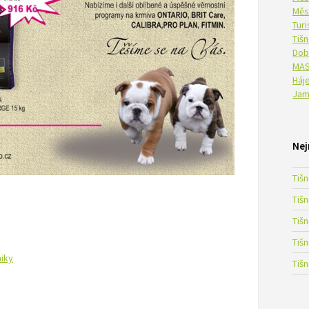
Měs
Tur
Tiš
Dob
MAS
Háje
Jam
Nej
Tiš
Tiš
Tiš
Tiš
iky
Tiš