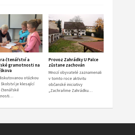
a čtenářství a
Provoz Zahrádky U Palce
řské gramotnosti na
zůstane zachován
íškova
Mnozí obyvatelé zaznamenali
diskutovanou otázkou
v tomto roce aktivitu
školství je klesající
občanské iniciativy
 čtenářské
„Zachraňme Zahrádku…
tnosti…