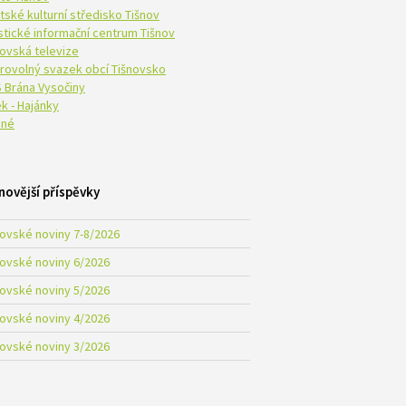
tské kulturní středisko Tišnov
istické informační centrum Tišnov
novská televize
rovolný svazek obcí Tišnovsko
 Brána Vysočiny
k - Hajánky
né
novější příspěvky
novské noviny 7-8/2026
novské noviny 6/2026
novské noviny 5/2026
novské noviny 4/2026
novské noviny 3/2026