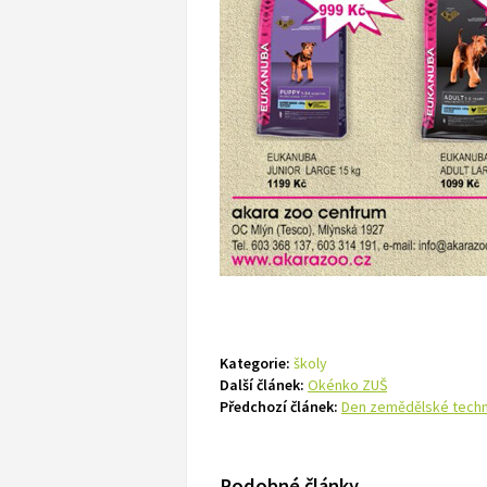
Kategorie:
školy
Další článek:
Okénko ZUŠ
Předchozí článek:
Den zemědělské techn
Podobné články