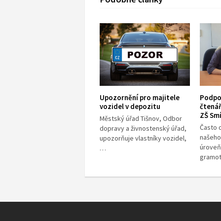
Upozornění pro majitele
Podpor
vozidel v depozitu
čtená
ZŠ Sm
Městský úřad Tišnov, Odbor
Často 
dopravy a živnostenský úřad,
našeho 
upozorňuje vlastníky vozidel,
úroveň
…
gramo