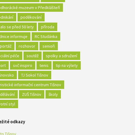
dhorácké muzeum v Předklášteří
dnikání
poděkování
alo se před 50 lety
příroda
dnice informuje
RC Studánka
portáž
rozhovor
senioři
ciální péče
soutěž
spolky a sdružení
ort
svč inspiro
tenis
tip na výlety
šnovsko
TJ Sokol Tišnov
ristické informační centrum Tišnov
dělávání
ZUŠ Tišnov
školy
votní styl
ežité odkazy
to Tišnov