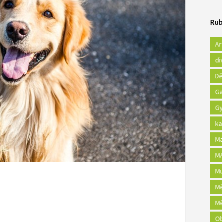
Rub
Ar
di
Dě
Ga
Gy
ka
Ma
MA
Mu
Mě
Mě
Ob