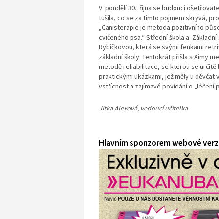
V pondělí 30. října se budoucí ošetřovat
tušila, co se za tímto pojmem skrývá, pro
„Canisterapie je metoda pozitivního půs
cvičeného psa.“ Střední škola a Základní š
Rybičkovou, která se svými fenkami retrí
základní školy. Tentokrát přišla s Aimy 
metodě rehabilitace, se kterou se určitě
praktickými ukázkami, jež měly u děvčat
vstřícnost a zajímavé povídání o „léčení 
Jitka Alexová, vedoucí učitelka
Hlavním sponzorem webové verze