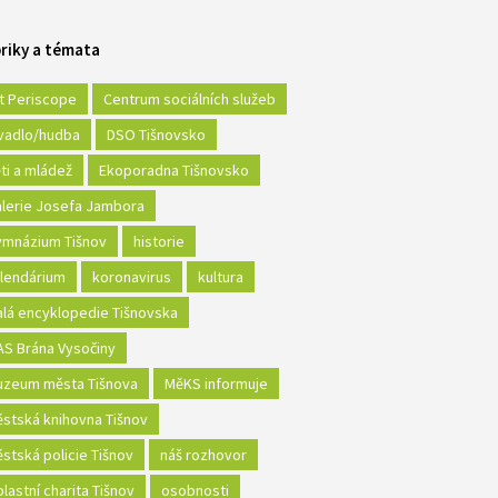
riky a témata
t Periscope
Centrum sociálních služeb
vadlo/hudba
DSO Tišnovsko
ti a mládež
Ekoporadna Tišnovsko
lerie Josefa Jambora
mnázium Tišnov
historie
lendárium
koronavirus
kultura
lá encyklopedie Tišnovska
S Brána Vysočiny
zeum města Tišnova
MěKS informuje
stská knihovna Tišnov
stská policie Tišnov
náš rozhovor
lastní charita Tišnov
osobnosti