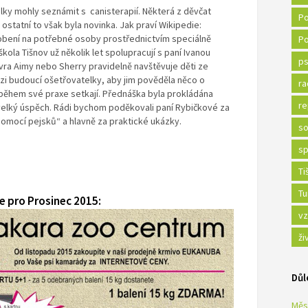
elky mohly seznámit s canisterapií. Některá z děvčat
Po
 ostatní to však byla novinka. Jak praví Wikipedie:
obení na potřebné osoby prostřednictvím speciálně
Po
kola Tišnov už několik let spolupracují s paní Ivanou
ps
vra Aimy nebo Sherry pravidelně navštěvuje děti ze
mezi budoucí ošetřovatelky, aby jim pověděla něco o
ra
 během své praxe setkají. Přednáška byla prokládána
re
 velký úspěch. Rádi bychom poděkovali paní Rybičkové za
pomocí pejsků“ a hlavně za praktické ukázky.
so
sp
Ti
Tu
 pro Prosinec 2015:
vz
ži
Důl
Měs