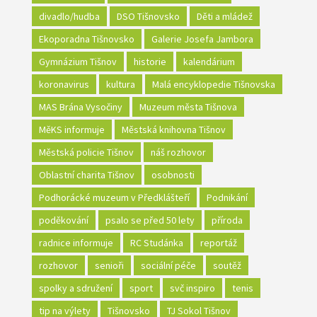
divadlo/hudba
DSO Tišnovsko
Děti a mládež
Ekoporadna Tišnovsko
Galerie Josefa Jambora
Gymnázium Tišnov
historie
kalendárium
koronavirus
kultura
Malá encyklopedie Tišnovska
MAS Brána Vysočiny
Muzeum města Tišnova
MěKS informuje
Městská knihovna Tišnov
Městská policie Tišnov
náš rozhovor
Oblastní charita Tišnov
osobnosti
Podhorácké muzeum v Předklášteří
Podnikání
poděkování
psalo se před 50 lety
příroda
radnice informuje
RC Studánka
reportáž
rozhovor
senioři
sociální péče
soutěž
spolky a sdružení
sport
svč inspiro
tenis
tip na výlety
Tišnovsko
TJ Sokol Tišnov