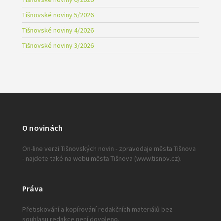
Tišnovské noviny 5/2026
Tišnovské noviny 4/2026
Tišnovské noviny 3/2026
O novinách
On-line verzi Tišnovských novin - zpravodaje města Tišnova
- najdete také na webu města Tišnova (www.tisnov.cz).
Práva
Přetiskování a kopírování redakčních materiálů bez
souhlasu redakce není dovoleno.