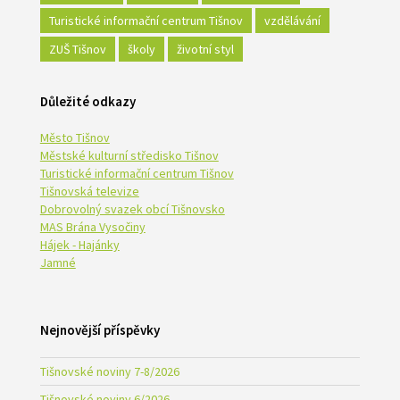
Turistické informační centrum Tišnov
vzdělávání
ZUŠ Tišnov
školy
životní styl
Důležité odkazy
Město Tišnov
Městské kulturní středisko Tišnov
Turistické informační centrum Tišnov
Tišnovská televize
Dobrovolný svazek obcí Tišnovsko
MAS Brána Vysočiny
Hájek - Hajánky
Jamné
Nejnovější příspěvky
Tišnovské noviny 7-8/2026
Tišnovské noviny 6/2026