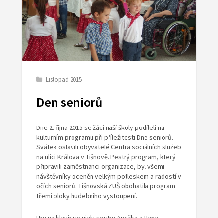
Listopad 2015
Den seniorů
Dne 2. října 2015 se žáci naší školy podíleli na
kulturním programu při příležitosti Dne seniorů.
Svátek oslavili obyvatelé Centra sociálních služeb
na ulici Králova v Tišnově. Pestrý program, který
připravili zaměstnanci organizace, byl všemi
návštěvníky oceněn velkým potleskem a radostí v
očích seniorů. Tišnovská ZUŠ obohatila program
třemi bloky hudebního vystoupení.
Hry na klavír se ujaly sestry Anežka a Hana