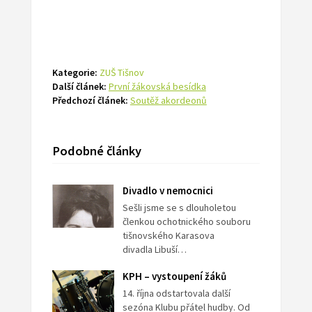
Kategorie:
ZUŠ Tišnov
Další článek:
První žákovská besídka
Předchozí článek:
Soutěž akordeonů
Podobné články
Divadlo v nemocnici
Sešli jsme se s dlouholetou
členkou ochotnického souboru
tišnovského Karasova
divadla Libuší…
KPH – vystoupení žáků
14. října odstartovala další
sezóna Klubu přátel hudby. Od