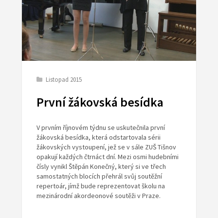
Listopad 2015
První žákovská besídka
V prvním říjnovém týdnu se uskutečnila první
žákovská besídka, která odstartovala sérii
žákovských vystoupení, jež se v sále ZUŠ Tišnov
opakují každých čtrnáct dní. Mezi osmi hudebními
čísly vynikl Štěpán Konečný, který si ve třech
samostatných blocích přehrál svůj soutěžní
repertoár, jímž bude reprezentovat školu na
mezinárodní akordeonové soutěži v Praze.