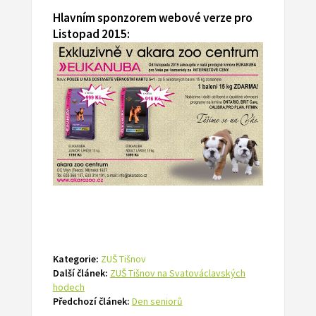
Hlavním sponzorem webové verze pro
Listopad 2015:
Kategorie:
ZUŠ Tišnov
Další článek:
ZUŠ Tišnov na Svatováclavských
hodech
Předchozí článek:
Den seniorů