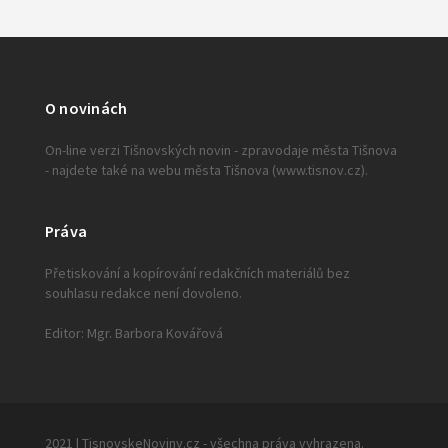
O novinách
On-line verzi Tišnovských novin - zpravodaje města Tišnova
- najdete také na webu města Tišnova (www.tisnov.cz).
Práva
Přetiskování a kopírování redakčních materiálů bez
souhlasu redakce není dovoleno.
Editor: Mgr. Barbora Kovářová
2021 | TisnovskeNoviny.cz - všechna práva vyhrazena.