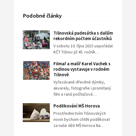
Podobné články
Tišnovská padesátka s dalším
rekordním počtem účastníků
V sobotu 10. října 2015 uspořádal
KČT Tišnov již 45. ročník…
Filmař a malíř Karel Vachek s
rodinou vystavuje v rodném
Tišnově
Vyřezávané dřevěné dýmky,
akvarely, fotografie i promítaný
film a raná počítačová…
Poděkování MŠ Horova
Prostřednictvím Tišnovských
novin bychom chtěli poděkovat
za naše děti MŠ Horova Na…