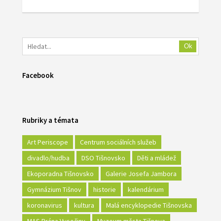
Ok
Facebook
Rubriky a témata
Art Periscope
Centrum sociálních služeb
divadlo/hudba
DSO Tišnovsko
Děti a mládež
Ekoporadna Tišnovsko
Galerie Josefa Jambora
Gymnázium Tišnov
historie
kalendárium
koronavirus
kultura
Malá encyklopedie Tišnovska
MAS Brána Vysočiny
Muzeum města Tišnova