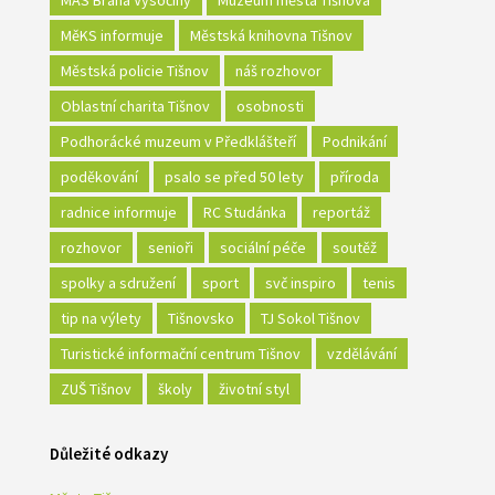
MěKS informuje
Městská knihovna Tišnov
Městská policie Tišnov
náš rozhovor
Oblastní charita Tišnov
osobnosti
Podhorácké muzeum v Předklášteří
Podnikání
poděkování
psalo se před 50 lety
příroda
radnice informuje
RC Studánka
reportáž
rozhovor
senioři
sociální péče
soutěž
spolky a sdružení
sport
svč inspiro
tenis
tip na výlety
Tišnovsko
TJ Sokol Tišnov
Turistické informační centrum Tišnov
vzdělávání
ZUŠ Tišnov
školy
životní styl
Důležité odkazy