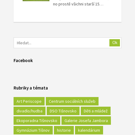
no prostě všichni starší 15…
Ok
Facebook
Rubriky a témata
Art Periscope
Centrum sociálních služeb
divadlo/hudba
DSO Tišnovsko
Děti a mládež
Ekoporadna Tišnovsko
Galerie Josefa Jambora
Gymnázium Tišnov
historie
kalendárium