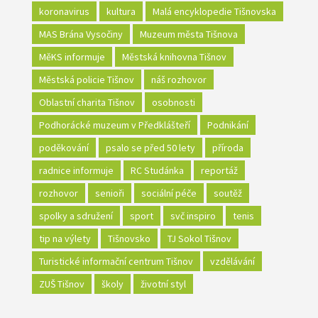
koronavirus
kultura
Malá encyklopedie Tišnovska
MAS Brána Vysočiny
Muzeum města Tišnova
MěKS informuje
Městská knihovna Tišnov
Městská policie Tišnov
náš rozhovor
Oblastní charita Tišnov
osobnosti
Podhorácké muzeum v Předklášteří
Podnikání
poděkování
psalo se před 50 lety
příroda
radnice informuje
RC Studánka
reportáž
rozhovor
senioři
sociální péče
soutěž
spolky a sdružení
sport
svč inspiro
tenis
tip na výlety
Tišnovsko
TJ Sokol Tišnov
Turistické informační centrum Tišnov
vzdělávání
ZUŠ Tišnov
školy
životní styl