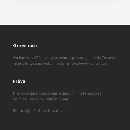
O novinách
On-line verzi Tišnovských novin - zpravodaje města Tišnova
- najdete také na webu města Tišnova (www.tisnov.cz).
Práva
Přetiskování a kopírování redakčních materiálů bez
souhlasu redakce není dovoleno.
Editor: Mgr. Barbora Kovářová