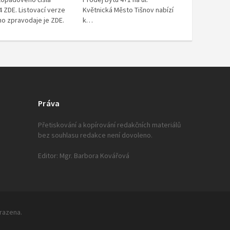
 ZDE. Listovací verze
Květnická Město Tišnov nabízí
ho zpravodaje je ZDE.
k…
Práva
Přetiskování a kopírování redakčních materiálů
bez souhlasu redakce není dovoleno.
Editor: Mgr. Barbora Kovářová
hrazena.