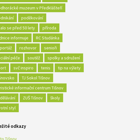
dhorácké muzeum v Předklášteří
dnikání
poděkování
alo se před 50 lety
příroda
dnice informuje
RC Studánka
portáž
rozhovor
senioři
ciální péče
soutěž
spolky a sdružení
ort
svč inspiro
tenis
tip na výlety
šnovsko
TJ Sokol Tišnov
ristické informační centrum Tišnov
dělávání
ZUŠ Tišnov
školy
votní styl
ežité odkazy
to Tišnov