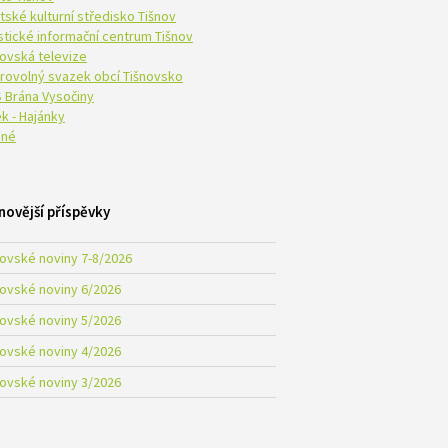
tské kulturní středisko Tišnov
istické informační centrum Tišnov
novská televize
rovolný svazek obcí Tišnovsko
 Brána Vysočiny
k - Hajánky
né
novější příspěvky
novské noviny 7-8/2026
novské noviny 6/2026
novské noviny 5/2026
novské noviny 4/2026
novské noviny 3/2026