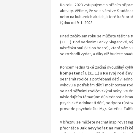
Do roku 2023 vstupujeme s přáním připravi
aktivity. Věříme, že se s vámi ve Studá
nebo na kulturních akcích, které každor
týdnu od 9. 1. 2023.
Hned začátkem roku se můžete těšit na 
(21. 1.). Pod vedením Lenky Singerové, vý
nástěnku snů (vision board), která vám v
se rozhodli vydat, a díky níž budete sna
Koncem ledna také začíná dvoudílný cyk
kompetencí I.
(31. 1.) a
Rozvoj rodičov
seznámit rodiče s potřebami dětí v jedno
vyhovuje potřebám dětí i možnostem rodi
se nad běžnými rodičovskými mýty. Ve d
následujícím tématům: důslednost a hran
psychické odolnosti dětí, podpora růst
provede psycholožka Mgr. Kateřina Žalčí
V březnu se můžete nechat inspirovat Ing
přednášce
Jak nevyhořet na mateřsk