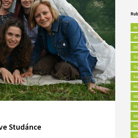
Rub
Ar
di
Dě
Ga
Gy
ka
Ma
MA
Mu
Mě
 ve Studánce
Mě
Ob