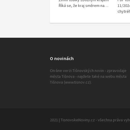
Říká se, že kraj směrem na…
11/2024
chytré
O novinách
On-line verzi Tišnovských novin - zpravodaje
města Tišnova - najdete také na webu města
Tišnova (www.tisnov.cz).
2021 | TisnovskeNoviny.cz - všechna práva vy