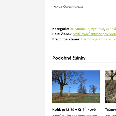
Radka Štěpanovská
Kategorie:
RC Studánka
,
výchova
,
vzdělá
Další článek:
Vzdělávací aktivity pro rodi
Předchozí článek:
Harmonogram svozu 
Podobné články
Kolik je křížů v Křižínkově
Tišnov
Zimní toulky zbožným krajem
PDF li