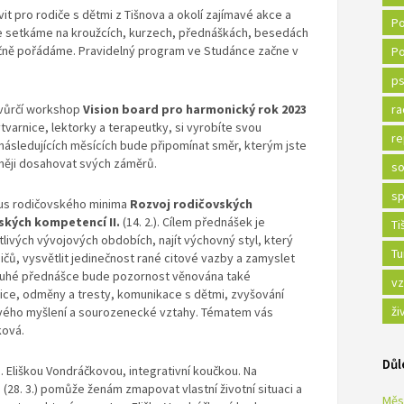
t pro rodiče s dětmi z Tišnova a okolí zajímavé akce a
Po
nce setkáme na kroužcích, kurzech, přednáškách, besedách
očně pořádáme. Pravidelný program ve Studánce začne v
Po
ps
tvůrčí workshop
Vision board pro harmonický rok 2023
ra
tvarnice, lektorky a terapeutky, si vyrobíte svou
re
 následujících měsících bude připomínat směr, kterým jste
dněji dosahovat svých záměrů.
so
sp
lus rodičovského minima
Rozvoj rodičovských
ských kompetencí II.
(14. 2.). Cílem přednášek je
Ti
tlivých vývojových obdobích, najít výchovný styl, který
Tu
čů, vysvětlit jedinečnost rané citové vazby a zamyslet
ruhé přednášce bude pozornost věnována také
vz
ice, odměny a tresty, komunikace s dětmi, zvyšování
ži
ového myšlení a sourozenecké vztahy. Tématem vás
ková.
Důl
. Eliškou Vondráčkovou, integrativní koučkou. Na
é
(28. 3.) pomůže ženám zmapovat vlastní životní situaci a
Měs