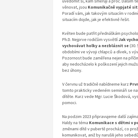
uvědomit si, kam směřují a proč. Dalším 
věnovat, jsou
Komunikačně vypjaté situ
Poradí vám, jak takovým situacím v rodin
situacím dojde, jak je efektivně řešit.
Květen bude patřit přednáškám psycholož
Ph.D. Nejprve rodičům vysvětlí
Jak vych
vychovávat holky a nezbláznit se
(30. 
obdobími ve vývoji chlapců a dívek, s vý
Pozornost bude zaměřena nejen na příčiny 
aby nedocházelo k poškození jejich mužstv
bez úhony.
V červnu už tradičně nabídneme kurz
Prv
tomto prakticky vedeném semináři se nauč
dítěte. Kurz vede Mgr. Lucie Škodová, vy
pomoci.
Na podzim 2023 připravujeme další zajíma
Haldy na téma
Komunikace s dětmi v p
změnami dítě v pubertě prochází, co proží
komunikovat, aniž by narušili jeho sebedů