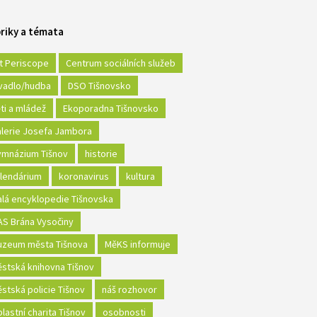
riky a témata
t Periscope
Centrum sociálních služeb
vadlo/hudba
DSO Tišnovsko
ti a mládež
Ekoporadna Tišnovsko
lerie Josefa Jambora
mnázium Tišnov
historie
lendárium
koronavirus
kultura
lá encyklopedie Tišnovska
S Brána Vysočiny
zeum města Tišnova
MěKS informuje
stská knihovna Tišnov
stská policie Tišnov
náš rozhovor
lastní charita Tišnov
osobnosti