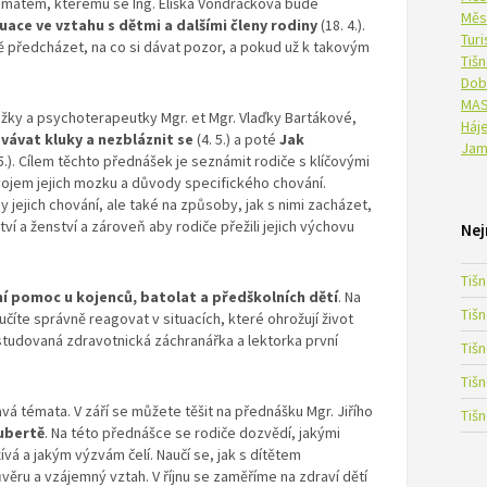
tématem, kterému se Ing. Eliška Vondráčková bude
Měs
ace ve vztahu s dětmi a dalšími členy rodiny
(18. 4.).
Tur
ě předcházet, na co si dávat pozor, a pokud už k takovým
Tiš
Dob
MAS
ky a psychoterapeutky Mgr. et Mgr. Vlaďky Bartákové,
Háje
ovávat kluky
a nezbláznit se
(4. 5.) a poté
Jak
Jam
5.). Cílem těchto přednášek je seznámit rodiče s klíčovými
vojem jejich mozku a důvody specifického chování.
jejich chování, ale také na způsoby, jak s nimi zacházet,
í a ženství a zároveň aby rodiče přežili jejich výchovu
Nej
Tiš
ní pomoc u kojenců, batolat a předškolních dětí
. Na
Tiš
íte správně reagovat v situacích, které ohrožují život
studovaná zdravotnická záchranářka a lektorka první
Tiš
Tiš
vá témata. V září se můžete těšit na přednášku Mgr. Jiřího
Tiš
ubertě
. Na této přednášce se rodiče dozvědí, jakými
vá a jakým výzvám čelí. Naučí se, jak s dítětem
věru a vzájemný vztah. V říjnu se zaměříme na zdraví dětí