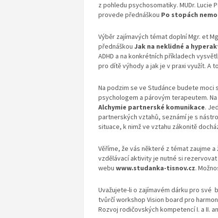
z pohledu psychosomatiky. MUDr. Lucie P
provede přednáškou
Po stopách nemocí
Výběr zajímavých témat doplní Mgr. et Mg
přednáškou
Jak na neklidné a hyperakt
ADHD a na konkrétních příkladech vysvětlí
pro dítě výhody a jak je v praxi využít. A
Na podzim se ve Studánce budete moci s
psychologem a párovým terapeutem. Na
Alchymie partnerské komunikace
. Je
partnerských vztahů, seznámí je s nástro
situace, k nimž ve vztahu zákonitě docház
Věříme, že vás některé z témat zaujme a
vzdělávací aktivity je nutné si rezervov
webu
www.studanka-tisnov.cz
. Možno
Uvažujete-li o zajímavém dárku pro své 
tvůrčí workshop Vision board pro harmon
Rozvoj rodičovských kompetencí I. a II. a