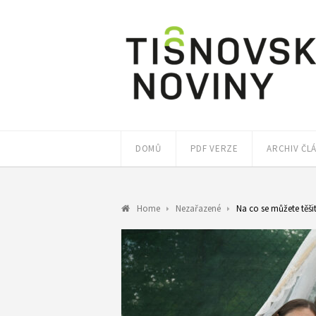
DOMŮ
PDF VERZE
ARCHIV ČL
Home
Nezařazené
Na co se můžete těši