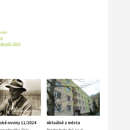
vání
če
odpadů 2023
ské noviny 11/2024
Aktuálně z města
stopadového čísla
Prodej bytu 4+1 na ul.