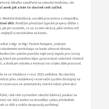
etrová, lékařka zaměřená na celostní medicínu, vás
 aneb jak a kde to vlastně celé začíná
.
r. Markéta Dobiášová, sociální pracovnice a etopedka,
ivní děti
. Rodičům představí typické projevy dítěte s
, jak jim rozumět, co se za nimi skrývá, jaké mohou mít
 to nejlepší si necháváme na konec.
etkat s Mgr. et Mgr. Pavlem Ratajem, známým
 celodenním workshopu se bude věnovat tématu
dnotlivcům i párům pomůže najít nový impuls pro rozvoj
ji, které jim pomohou lépe zpracovávat radostné i bolavé
í, a dodá jim odvahu a motivaci na vztahu dále pracovat.
 že se ve Studánce v roce 2023 setkáme. Na všechny
at místo přes studánkový rezervační systém dostupný na
st rezervace se automaticky otevírá měsíc před akcí.
blízké, rádi vám vystavíme vánoční dárkový poukaz na
ický rok 2023 anebo na dvoudílný cyklus přednášek
neb co děti a rodiče doopravdy potřebují.