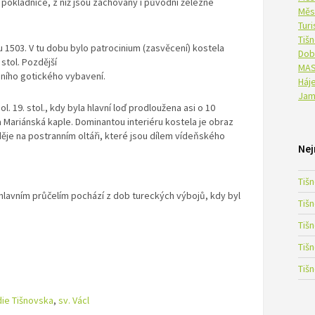
 pokladnice, z níž jsou zachovány i původní železné
Měs
Tur
Tiš
u 1503. V tu dobu bylo patrocinium (zasvěcení) kostela
Dob
 stol. Pozdější
MAS
dního gotického vybavení.
Háje
Jam
. 19. stol., kdy byla hlavní loď prodloužena asi o 10
na Mariánská kaple. Dominantou interiéru kostela je obraz
oděje na postranním oltáři, které jsou dílem vídeňského
Nej
Tiš
hlavním průčelím pochází z dob tureckých výbojů, kdy byl
Tiš
Tiš
Tiš
Tiš
ie Tišnovska
,
sv. Václ