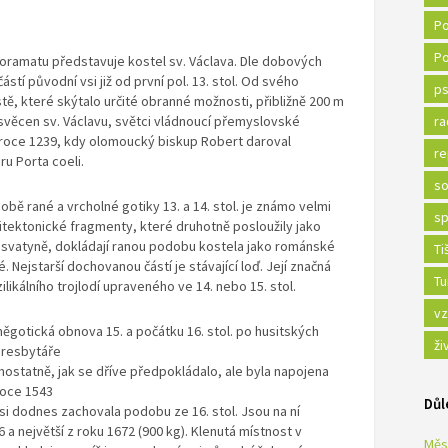
Po
Po
oramatu představuje kostel sv. Václava. Dle dobových
stí původní vsi již od první pol. 13. stol. Od svého
ps
tě, které skýtalo určité obranné možnosti, přibližně 200 m
svěcen sv. Václavu, světci vládnoucí přemyslovské
ra
 roce 1239, kdy olomoucký biskup Robert daroval
re
u Porta coeli.
so
bě rané a vrcholné gotiky 13. a 14. stol. je známo velmi
sp
itektonické fragmenty, které druhotně posloužily jako
u svatyně, dokládají ranou podobu kostela jako románské
Ti
 Nejstarší dochovanou částí je stávající loď. Její značná
Tu
ikálního trojlodí upraveného ve 14. nebo 15. stol.
vz
gotická obnova 15. a počátku 16. stol. po husitských
ži
presbytáře
ostatně, jak se dříve předpokládalo, ale byla napojena
roce 1543
Důl
 si dodnes zachovala podobu ze 16. stol. Jsou na ní
6 a největší z roku 1672 (900 kg). Klenutá místnost v
Měs