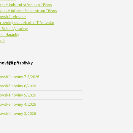
tské kulturní středisko Tišnov
istické informační centrum Tišnov
novská televize
rovolný svazek obcí Tišnovsko
 Brána Vysočiny
k - Hajánky
né
novější příspěvky
novské noviny 7-8/2026
novské noviny 6/2026
novské noviny 5/2026
novské noviny 4/2026
novské noviny 3/2026