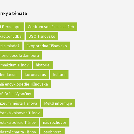
riky a témata
t Periscope
Centrum sociálních služeb
vadlo/hudba
DSO Tišnovsko
ti a mládež
Ekoporadna Tišnovsko
lerie Josefa Jambora
mnázium Tišnov
historie
lendárium
koronavirus
kultura
lá encyklopedie Tišnovska
S Brána Vysočiny
zeum města Tišnova
MěKS informuje
stská knihovna Tišnov
stská policie Tišnov
náš rozhovor
lastní charita Tišnov
osobnosti