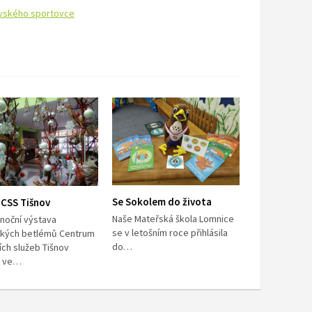
ovského sportovce
Se Sokolem do života
 CSS Tišnov
Naše Mateřská škola Lomnice
noční výstava
se v letošním roce přihlásila
ských betlémů Centrum
do…
ích služeb Tišnov
á ve…