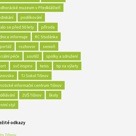
dhorácké muzeum v Předklášteří
dnikání
poděkování
alo se před 50 lety
příroda
dnice informuje
RC Studánka
portáž
rozhovor
senioři
ciální péče
soutěž
spolky a sdružení
ort
svč inspiro
tenis
tip na výlety
šnovsko
TJ Sokol Tišnov
ristické informační centrum Tišnov
dělávání
ZUŠ Tišnov
školy
votní styl
ežité odkazy
to Tišnov