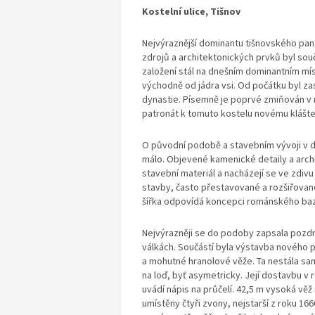
Kostelní ulice, Tišnov
Nejvýraznější dominantu tišnovského pan
zdrojů a architektonických prvků byl součá
založení stál na dnešním dominantním mís
východně od jádra vsi. Od počátku byl za
dynastie. Písemně je poprvé zmiňován v
patronát k tomuto kostelu novému klášter
O původní podobě a stavebním vývoji v do
málo. Objevené kamenické detaily a arch
stavební materiál a nacházejí se ve zdiv
stavby, často přestavované a rozšiřované.
šířka odpovídá koncepci románského bazil
Nejvýrazněji se do podoby zapsala pozdně
válkách. Součástí byla výstavba nového 
a mohutné hranolové věže. Ta nestála sam
na loď, byť asymetricky. Její dostavbu v 
uvádí nápis na průčelí. 42,5 m vysoká věž
umístěny čtyři zvony, nejstarší z roku 166