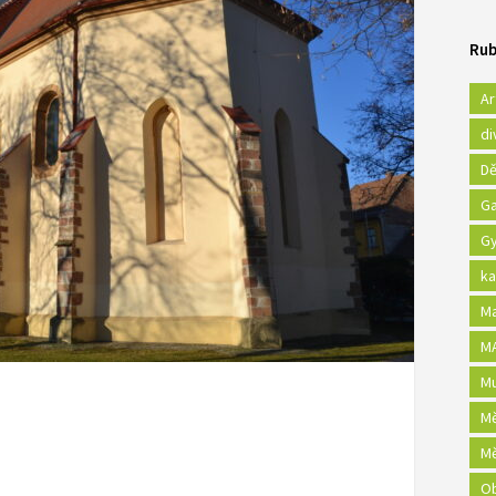
Rub
Ar
di
Dě
Ga
Gy
ka
Ma
MA
Mu
Mě
Mě
Ob