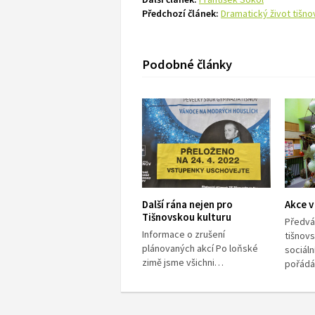
Předchozí článek:
Dramatický život tišn
Podobné články
Další rána nejen pro
Akce v
Tišnovskou kulturu
Předvá
Informace o zrušení
tišnov
plánovaných akcí Po loňské
sociáln
zimě jsme všichni…
pořád