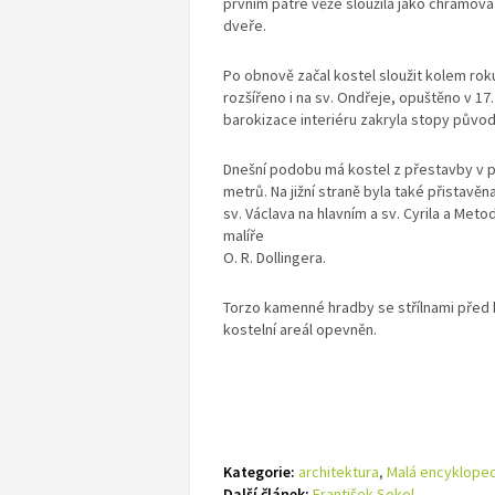
prvním patře věže sloužila jako chrámová
dveře.
Po obnově začal kostel sloužit kolem rok
rozšířeno i na sv. Ondřeje, opuštěno v 17.
barokizace interiéru zakryla stopy půvo
Dnešní podobu má kostel z přestavby v pol
metrů. Na jižní straně byla také přistavě
sv. Václava na hlavním a sv. Cyrila a Met
malíře
O. R. Dollingera.
Torzo kamenné hradby se střílnami před 
kostelní areál opevněn.
Kategorie:
architektura
,
Malá encykloped
Další článek:
František Sokol