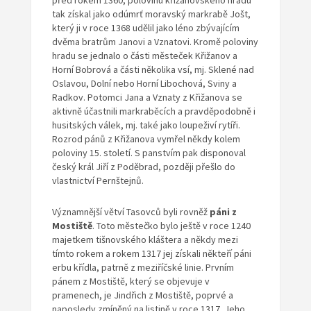
před rokem 1360, polovinu křižanovského hradu
tak získal jako odúmrť moravský markrabě Jošt,
který ji v roce 1368 udělil jako léno zbývajícím
dvěma bratrům Janovi a Vznatovi. Kromě poloviny
hradu se jednalo o části městeček Křižanov a
Horní Bobrová a části několika vsí, mj. Sklené nad
Oslavou, Dolní nebo Horní Libochová, Sviny a
Radkov. Potomci Jana a Vznaty z Křižanova se
aktivně účastnili markraběcích a pravděpodobně i
husitských válek, mj. také jako loupeživí rytíři.
Rozrod pánů z Křižanova vymřel někdy kolem
poloviny 15. století. S panstvím pak disponoval
český král Jiří z Poděbrad, později přešlo do
vlastnictví Pernštejnů.
Významnější větví Tasovců byli rovněž
páni z
Mostiště
. Toto městečko bylo ještě v roce 1240
majetkem tišnovského kláštera a někdy mezi
tímto rokem a rokem 1317 jej získali někteří páni
erbu křídla, patrně z meziříčské linie. Prvním
pánem z Mostiště, který se objevuje v
pramenech, je Jindřich z Mostiště, poprvé a
naposledy zmíněný na listině v roce 1317. Jeho