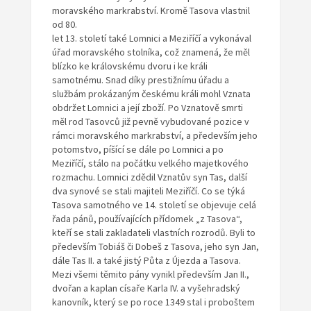
moravského markrabství. Kromě Tasova vlastnil
od 80.
let 13. století také Lomnici a Meziříčí a vykonával
úřad moravského stolníka, což znamená, že měl
blízko ke královskému dvoru i ke králi
samotnému. Snad díky prestižnímu úřadu a
službám prokázaným českému králi mohl Vznata
obdržet Lomnici a její zboží. Po Vznatově smrti
měl rod Tasovců již pevně vybudované pozice v
rámci moravského markrabství, a především jeho
potomstvo, píšící se dále po Lomnici a po
Meziříčí, stálo na počátku velkého majetkového
rozmachu. Lomnici zdědil Vznatův syn Tas, další
dva synové se stali majiteli Meziříčí. Co se týká
Tasova samotného ve 14. století se objevuje celá
řada pánů, používajících přídomek „z Tasova“,
kteří se stali zakladateli vlastních rozrodů. Byli to
především Tobiáš či Dobeš z Tasova, jeho syn Jan,
dále Tas II. a také jistý Půta z Újezda a Tasova.
Mezi všemi těmito pány vynikl především Jan II.,
dvořan a kaplan císaře Karla IV. a vyšehradský
kanovník, který se po roce 1349 stal i proboštem