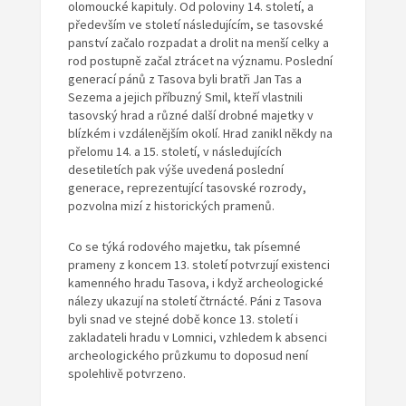
olomoucké kapituly. Od poloviny 14. století, a
především ve století následujícím, se tasovské
panství začalo rozpadat a drolit na menší celky a
rod postupně začal ztrácet na významu. Poslední
generací pánů z Tasova byli bratři Jan Tas a
Sezema a jejich příbuzný Smil, kteří vlastnili
tasovský hrad a různé další drobné majetky v
blízkém i vzdálenějším okolí. Hrad zanikl někdy na
přelomu 14. a 15. století, v následujících
desetiletích pak výše uvedená poslední
generace, reprezentující tasovské rozrody,
pozvolna mizí z historických pramenů.
Co se týká rodového majetku, tak písemné
prameny z koncem 13. století potvrzují existenci
kamenného hradu Tasova, i když archeologické
nálezy ukazují na století čtrnácté. Páni z Tasova
byli snad ve stejné době konce 13. století i
zakladateli hradu v Lomnici, vzhledem k absenci
archeologického průzkumu to doposud není
spolehlivě potvrzeno.