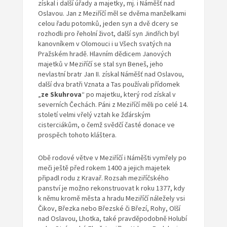
získal i další úřady a majetky, mj. i Náměšť nad
Oslavou. Jan z Meziříčí měl se dvěma manželkami
celou řadu potomků, jeden syn a dvě dcery se
rozhodli pro řeholní život, další syn Jindřich byl
kanovníkem v Olomouci i u Všech svatých na
Pražském hradě. Hlavním dědicem Janových
majetků v Meziříčí se stal syn Beneš, jeho
nevlastní bratr Jan II. získal Náměšť nad Oslavou,
další dva bratři Vznata a Tas používali přídomek
„
ze Skuhrova
“ po majetku, který rod získal v
severních Čechách. Páni z Meziříčí měli po celé 14.
století velmi vřelý vztah ke žďárským
cisterciákům, o čemž svědčí časté donace ve
prospěch tohoto kláštera.
Obě rodové větve v Meziříčí i Náměšti vymřely po
meči ještě před rokem 1400 a jejich majetek
připadl rodu z Kravař. Rozsah meziříčského
panství je možno rekonstruovat k roku 1377, kdy
k němu kromě města a hradu Meziříčí náležely vsi
Čikov, Březka nebo Březské či Březí, Rohy, Olší
nad Oslavou, Lhotka, také pravděpodobně Holubí