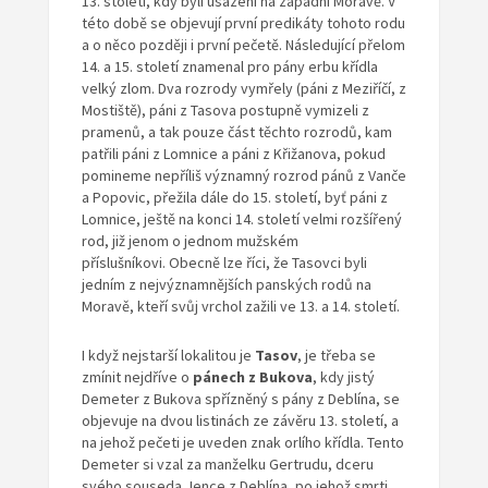
13. století, kdy byli usazeni na západní Moravě. V
této době se objevují první predikáty tohoto rodu
a o něco později i první pečetě. Následující přelom
14. a 15. století znamenal pro pány erbu křídla
velký zlom. Dva rozrody vymřely (páni z Meziříčí, z
Mostiště), páni z Tasova postupně vymizeli z
pramenů, a tak pouze část těchto rozrodů, kam
patřili páni z Lomnice a páni z Křižanova, pokud
pomineme nepříliš významný rozrod pánů z Vanče
a Popovic, přežila dále do 15. století, byť páni z
Lomnice, ještě na konci 14. století velmi rozšířený
rod, již jenom o jednom mužském
příslušníkovi. Obecně lze říci, že Tasovci byli
jedním z nejvýznamnějších panských rodů na
Moravě, kteří svůj vrchol zažili ve 13. a 14. století.
I když nejstarší lokalitou je
Tasov
, je třeba se
zmínit nejdříve o
pánech z Bukova
, kdy jistý
Demeter z Bukova spřízněný s pány z Deblína, se
objevuje na dvou listinách ze závěru 13. století, a
na jehož pečeti je uveden znak orlího křídla. Tento
Demeter si vzal za manželku Gertrudu, dceru
svého souseda Jence z Deblína, po jehož smrti