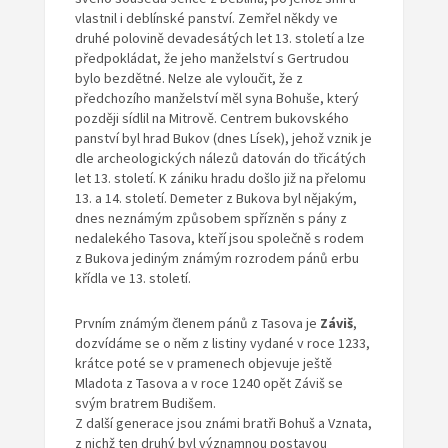
vlastnil i deblínské panství. Zemřel někdy ve
druhé polovině devadesátých let 13. století a lze
předpokládat, že jeho manželství s Gertrudou
bylo bezdětné. Nelze ale vyloučit, že z
předchozího manželství měl syna Bohuše, který
později sídlil na Mitrově. Centrem bukovského
panství byl hrad Bukov (dnes Lísek), jehož vznik je
dle archeologických nálezů datován do třicátých
let 13. století. K zániku hradu došlo již na přelomu
13. a 14. století. Demeter z Bukova byl nějakým,
dnes neznámým způsobem spřízněn s pány z
nedalekého Tasova, kteří jsou společně s rodem
z Bukova jediným známým rozrodem pánů erbu
křídla ve 13. století.
Prvním známým členem pánů z Tasova je
Záviš
,
dozvídáme se o něm z listiny vydané v roce 1233,
krátce poté se v pramenech objevuje ještě
Mladota z Tasova a v roce 1240 opět Záviš se
svým bratrem Budišem.
Z další generace jsou známi bratři Bohuš a Vznata,
z nichž ten druhý byl významnou postavou