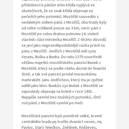
příslušnost k pánům erbu křídla vyplývá ze
skutečnosti, že se znak křídla objevuje na
pečetích jeho potomků. Mostiště sousedilo s
nedalekým sídlem pánů z Meziříčí, oba hrady byly
od sebe vzdálené pouze asi 3 km, navíc páni z
Mostiště po celou druhou polovinu 14. století
vlastnili i část městečka Meziříčí. Z těchto důvodů
se jeví jako nejpravděpodobnější vazba právě na
pány z Meziříčí. Jindřich z Mostiště měl syny
Vznatu, Buška a Bunka. Do roku 1370 soustředil
většinu majetků mostišťského panství Bunek z
Mostiště, který se podle všeho dostal do finanční
tísně, a tak své panství prodal moravskému
markraběti Janu Jindřichovi, který mu je zpětně
udělil jako léno. Bunkův syn Bušek z Mostiště se
naposledy objevuje na listině v roce 1401.
Nejspíše zemřel bez mužských potomků, čímž
rod pánů z Mostiště vymřel po meči.
Mostišťské panství bylo poměrně velké, kromě
centrálního hradu jej tvořilo dvanáct vesnic, mj.
Pavlov, Starý Telečkov, Znětínek, Kněževes,