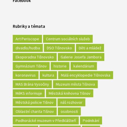
Facebook
Rubriky a témata
Art Periscope
Centrum sociálních služeb
divadlo/hudba
DSO Tišnovsko
Děti a mládež
Ekoporadna Tišnovsko
Galerie Josefa Jambora
Gymnázium Tišnov
historie
kalendárium
koronavirus
kultura
Malá encyklopedie Tišnovska
MAS Brána Vysočiny
Muzeum města Tišnova
MěKS informuje
Městská knihovna Tišnov
Městská policie Tišnov
náš rozhovor
Oblastní charita Tišnov
osobnosti
Podhorácké muzeum v Předklášteří
Podnikání