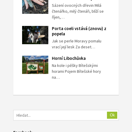
Sázení ovocných dřevin Milá
čtenářko, milý čtenáři, blíží se
říjen,…
Porta coeli vstává (znovu) z
popela
Jak se perle Moravy pomalu
vrací její lesk Za deset…
Horní Libochůvka
Na kole i pěšky Bítešskými
horami Pojem Bítešské hory
na…
Ok