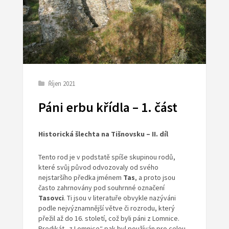
Říjen 2021
Páni erbu křídla – 1. část
Historická šlechta na Tišnovsku – II. díl
Tento rod je v podstatě spíše skupinou rodů,
které svůj původ odvozovaly od svého
nejstaršího předka jménem
Tas
, a proto jsou
často zahrnovány pod souhrnné označení
Tasovci
. Ti jsou v literatuře obvykle nazýváni
podle nejvýznamnější větve či rozrodu, který
přežil až do 16. století, což byli páni z Lomnice.
Predikát „z Lomnice“ pak byl používán pro celou