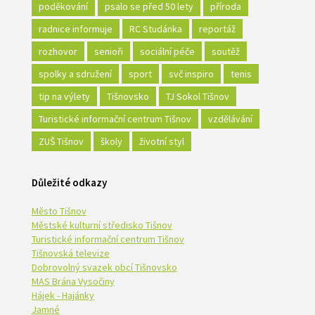
poděkování
psalo se před 50 lety
příroda
radnice informuje
RC Studánka
reportáž
rozhovor
senioři
sociální péče
soutěž
spolky a sdružení
sport
svč inspiro
tenis
tip na výlety
Tišnovsko
TJ Sokol Tišnov
Turistické informační centrum Tišnov
vzdělávání
ZUŠ Tišnov
školy
životní styl
Důležité odkazy
Město Tišnov
Městské kulturní středisko Tišnov
Turistické informační centrum Tišnov
Tišnovská televize
Dobrovolný svazek obcí Tišnovsko
MAS Brána Vysočiny
Hájek - Hajánky
Jamné