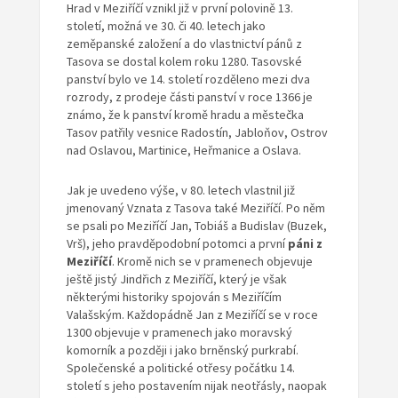
Hrad v Meziříčí vznikl již v první polovině 13.
století, možná ve 30. či 40. letech jako
zeměpanské založení a do vlastnictví pánů z
Tasova se dostal kolem roku 1280. Tasovské
panství bylo ve 14. století rozděleno mezi dva
rozrody, z prodeje části panství v roce 1366 je
známo, že k panství kromě hradu a městečka
Tasov patřily vesnice Radostín, Jabloňov, Ostrov
nad Oslavou, Martinice, Heřmanice a Oslava.
Jak je uvedeno výše, v 80. letech vlastnil již
jmenovaný Vznata z Tasova také Meziříčí. Po něm
se psali po Meziříčí Jan, Tobiáš a Budislav (Buzek,
Vrš), jeho pravděpodobní potomci a první
páni z
Meziříčí
. Kromě nich se v pramenech objevuje
ještě jistý Jindřich z Meziříčí, který je však
některými historiky spojován s Meziříčím
Valašským. Každopádně Jan z Meziříčí se v roce
1300 objevuje v pramenech jako moravský
komorník a později i jako brněnský purkrabí.
Společenské a politické otřesy počátku 14.
století s jeho postavením nijak neotřásly, naopak