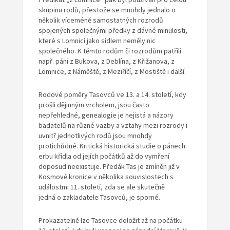
skupinu rodů, přestože se mnohdy jednalo o
několik víceméně samostatných rozrodů
spojených společnými předky z dávné minulosti,
které s Lomnicí jako sídlem neměly nic
společného. K těmto rodům či rozrodům patřili
např. páni z Bukova, z Deblína, z Křižanova, z
Lomnice, z Náměště, z Meziříčí, z Mostiště i další.
Rodové poměry Tasovců ve 13. a 14. století, kdy
prošli dějinným vrcholem, jsou často
nepřehledné, genealogie je nejistá a názory
badatelů na různé vazby a vztahy mezi rozrody i
uvnitř jednotlivých rodů jsou mnohdy
protichůdné. Kritická historická studie o pánech
erbu křídla od jejích počátků až do vymření
doposud neexistuje. Předák Tas je zmíněn již v
Kosmově kronice v několika souvislostech s
událostmi 11. století, zda se ale skutečně
jedná o zakladatele Tasovců, je sporné.
Prokazatelně lze Tasovce doložit až na počátku