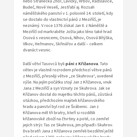
nebo Stránecká Zhoř, Lavičky, Hrbov, Radslavice,
Budeč, Nové Veselí, Jestřabí aj. Rozsah
náměšťského panství v 1. polovině 14. století, kdy
se dostalo do vlastnictví pánů z Meziříčí, je
neznámý. V roce 1376 získal Jan II. z Náměště a
Meziříčí od markraběte Jošta jako léno také hrad
Osová s vesnicemi, Osová, Níhov, Osová Bítýška,
Vlkov, Heřmanov, Skřinářov a další – celkem
dvanáct vesnic.
Další větví Tasovců byli
páni z Křižanova
. Tato
větev je vlastně rozrodem předchozí větve pánů
z Meziříčí, přesněji větve „ze Skuhrova“, uvedené
výše. Na jejím počátku stojí Jan z Křižanova, vnuk
Jana z Meziříčí a syn Vznaty ze Skuhrova. Jak se
Křižanov dostal do majetku těchto pánů, zůstává
otázkou, předchozími majiteli křižanovského
hradu a panství byl rod ze Švábenic. Jan z
Křižanova měl tři bratry, kteří si rozdělili
křižanovské zboží na čtvrtiny a poté, co zemřel
jejich strýc Tas ze Skuhrova, jim připadl i Skuhrov.
Dva bratři Jana z Křižanova zemřeli bezdětní ještě