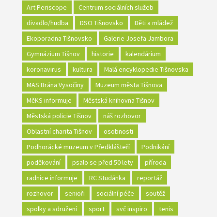
Art Periscope
Centrum sociálních služeb
divadlo/hudba
DSO Tišnovsko
Děti a mládež
Ekoporadna Tišnovsko
Galerie Josefa Jambora
Gymnázium Tišnov
historie
kalendárium
koronavirus
kultura
Malá encyklopedie Tišnovska
MAS Brána Vysočiny
Muzeum města Tišnova
MěKS informuje
Městská knihovna Tišnov
Městská policie Tišnov
náš rozhovor
Oblastní charita Tišnov
osobnosti
Podhorácké muzeum v Předklášteří
Podnikání
poděkování
psalo se před 50 lety
příroda
radnice informuje
RC Studánka
reportáž
rozhovor
senioři
sociální péče
soutěž
spolky a sdružení
sport
svč inspiro
tenis