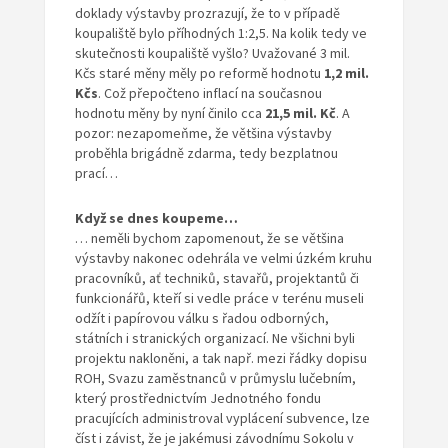
doklady výstavby prozrazují, že to v případě
koupaliště bylo příhodných 1:2,5. Na kolik tedy ve
skutečnosti koupaliště vyšlo? Uvažované 3 mil.
Kčs staré měny měly po reformě hodnotu
1,2 mil.
Kčs
. Což přepočteno inflací na současnou
hodnotu měny by nyní činilo cca
21,5 mil. Kč
. A
pozor: nezapomeňme, že většina výstavby
proběhla brigádně zdarma, tedy bezplatnou
prací…
Když se dnes koupeme…
… neměli bychom zapomenout, že se většina
výstavby nakonec odehrála ve velmi úzkém kruhu
pracovníků, ať techniků, stavařů, projektantů či
funkcionářů, kteří si vedle práce v terénu museli
odžít i papírovou válku s řadou odborných,
státních i stranických organizací. Ne všichni byli
projektu nakloněni, a tak např. mezi řádky dopisu
ROH, Svazu zaměstnanců v průmyslu lučebním,
který prostřednictvím Jednotného fondu
pracujících administroval vyplácení subvence, lze
číst i závist, že je jakémusi závodnímu Sokolu v