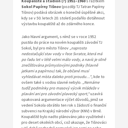
Koupaliště a stadion (?) 1951–1960
s razítkem
Sokol Papírny Tišnov
(později TJ Tatran Papírny
Tišnov) podává obrázek o konečně úspěšné akci,
kdy se v 50. letech 20. století podařilo dotáhnout
výstavbu koupaliště až do zdárného konce.
Jako hlavní argument, s nímž se v roce 1952
pustila do práce na novém koupališti závodní TJ
Sokol, byl pro město Tišnov
„naprosto
nedostačující stav vody v řece Svratce, která má
po řadu let v létě velmi málo vody, a navíc je silně
znečišťována průmyslovými podniky (hlavně
jatkami a papírnou) tak, že občané musí
vyhledávat místa daleko proti proudu…“
, kde to
ovšem také s vodou slavné nebylo.
„Nemáme
tudíž podmínky pro masový výcvik mládeže v
plavání ani pro závodní plavecký sport,“
uzavírá
opakovaná argumentace výčet důvodů, jimiž se
vedení Sokola obrátilo ten rok s žádostí o finanční
subvenci na Krajský národní výbor (KNV) v Brně.
Koupaliště bylo nadto plánováno jako využitelné i
pro deset okolních obcí, což ukazuje, že Tišnováci