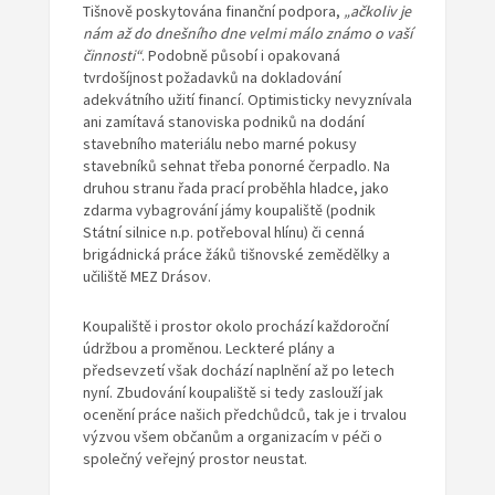
Tišnově poskytována finanční podpora,
„ačkoliv je
nám až do dnešního dne velmi málo známo o vaší
činnosti“
. Podobně působí i opakovaná
tvrdošíjnost požadavků na dokladování
adekvátního užití financí. Optimisticky nevyznívala
ani zamítavá stanoviska podniků na dodání
stavebního materiálu nebo marné pokusy
stavebníků sehnat třeba ponorné čerpadlo. Na
druhou stranu řada prací proběhla hladce, jako
zdarma vybagrování jámy koupaliště (podnik
Státní silnice n.p. potřeboval hlínu) či cenná
brigádnická práce žáků tišnovské zemědělky a
učiliště MEZ Drásov.
Koupaliště i prostor okolo prochází každoroční
údržbou a proměnou. Leckteré plány a
předsevzetí však dochází naplnění až po letech
nyní. Zbudování koupaliště si tedy zaslouží jak
ocenění práce našich předchůdců, tak je i trvalou
výzvou všem občanům a organizacím v péči o
společný veřejný prostor neustat.