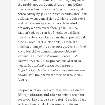
vše proběhnout svépomocí (tedy mimo běžné
pracovní vytížení lidí a strojů), je s podivem, jak
nerealistický byl jak entuziasmus budovatelů, tak
požadavky subvencujících státních orgánů. Když
však již zahájená výstavba narazila na úřední
překážky a povolovací řízení, již 16. 10. 1952
závodní rada Papíren žádá instituce zajišťující
finanční subvence stavby o možnost pokračovat v
práci i v roce 1953. A jak pozdější archiválie
dokládají, jsou ještě v roce 1955 vyzýváni občané
k brigádnické výpomoci
„alespoň 50 hodin“
výměnou za
„možnost koupání v roce 1956
zdarma“
. A k roku 1956 poznamenává kronika
města, že
„občané odpracovali
spoustu
brigádnických hodin při betonování dna nového
koupaliště“
. Dokončovací práce se tedy vlekly
řadu let.
Neopominutelnou, ale o to zajímavější nejen pro
účetní je
ekonomická bilance
celého projektu
výstavby, která zabírá samozřejmě značnou část
archivních materiálů. Impulsem pro zahájení