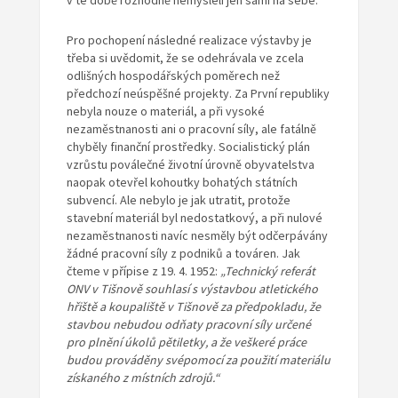
v té době rozhodně nemysleli jen sami na sebe.
Pro pochopení následné realizace výstavby je
třeba si uvědomit, že se odehrávala ve zcela
odlišných hospodářských poměrech než
předchozí neúspěšné projekty. Za První republiky
nebyla nouze o materiál, a při vysoké
nezaměstnanosti ani o pracovní síly, ale fatálně
chyběly finanční prostředky. Socialistický plán
vzrůstu poválečné životní úrovně obyvatelstva
naopak otevřel kohoutky bohatých státních
subvencí. Ale nebylo je jak utratit, protože
stavební materiál byl nedostatkový, a při nulové
nezaměstnanosti navíc nesměly být odčerpávány
žádné pracovní síly z podniků a továren. Jak
čteme v přípise z 19. 4. 1952:
„Technický referát
ONV v Tišnově souhlasí s výstavbou atletického
hřiště a koupaliště v Tišnově za předpokladu, že
stavbou nebudou odňaty pracovní síly určené
pro plnění úkolů pětiletky, a že veškeré práce
budou prováděny svépomocí za použití materiálu
získaného z místních zdrojů.“