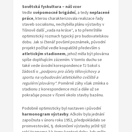
Sovětská fyskultura – náš vzor
Vedle
svépomocné brigádní
, a tedy
neplacené
práce
, kterou charakterizovala realizace řady
staveb socialismu, nechyběla plánu výstavby v
Tišnově další „vada na kráse“, a to přemrštěle
optimistický rozmach typický pro budovatelskou
dobu. Jak si čtenář povšiml poznámek, původní
projekt počítal vedle koupaliště především s
atletickým stadionem
, jehož měla být plovárna
spíše doplňujícím zázemím. V tomto duchu se
také vede úvodní korespondence TJ Sokol s
žádostí o
„podporu pro účely tělovýchovy a
sportu na vybudování atletického cvičiště a
regulérní plovárny“
. Poměrně záhy však zmínka o
stadionu z korespondence mizí a dále už se
pokračuje pouze v řízení okolo stavby bazénu.
Podobně optimisticky byl nastaven i původní
harmonogram výstavby
. Ačkoliv byla jednání
započnuta v únoru roku 1952, předpokládalo se
proinvestování, tj. dokončení výstavby ještě týž
rok! Vezmeme-li k tomu kontext doby, kdy mělo