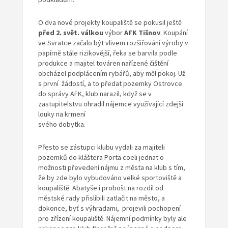
O dva nové projekty koupaliště se pokusil ještě
před 2. svět.
válkou
výbor
AFK Tišnov
. Koupání
ve Svratce začalo být vlivem rozšiřování výroby v
papírně stále rizikovější, řeka se barvila podle
produkce a majitel továren nařízené čištění
obcházel podplácením rybářů, aby měl pokoj. Už
s první žádostí, a to předat pozemky Ostrovce
do správy AFK, klub narazil, když se v
zastupitelstvu ohradil nájemce využívající zdejší
louky na krmení
svého dobytka.
Přesto se zástupci klubu vydali za majiteli
pozemků do kláštera Porta coeli jednat o
možnosti převedení nájmu z města na klub s tím,
že by zde bylo vybudováno velké sportoviště a
koupaliště. Abatyše i probošt na rozdíl od
městské rady přislíbili zatlačit na město, a
dokonce, byť s výhradami, projevili pochopení
pro zřízení koupaliště. Nájemní podmínky byly ale