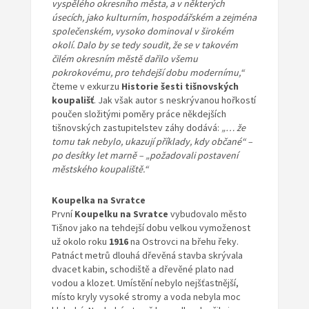
vyspělého okresního města, a v některých
úsecích, jako kulturním, hospodářském a zejména
společenském, vysoko dominoval v širokém
okolí. Dalo by se tedy soudit, že se v takovém
čilém okresním městě dařilo všemu
pokrokovému, pro tehdejší dobu modernímu,“
čteme v exkurzu
Historie šesti tišnovských
koupališť
. Jak však autor s neskrývanou hořkostí
poučen složitými poměry práce někdejších
tišnovských zastupitelstev záhy dodává:
„… že
tomu tak nebylo, ukazují příklady, kdy občané“ –
po desítky let marně – „požadovali postavení
městského koupaliště.“
Koupelka na Svratce
První
Koupelku na Svratce
vybudovalo město
Tišnov jako na tehdejší dobu velkou vymoženost
už okolo roku
1916
na Ostrovci na břehu řeky.
Patnáct metrů dlouhá dřevěná stavba skrývala
dvacet kabin, schodiště a dřevěné plato nad
vodou a klozet. Umístění nebylo nejšťastnější,
místo kryly vysoké stromy a voda nebyla moc