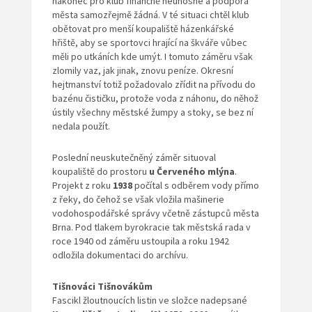
nakonec pro klub finančně neúnosné a podpora
města samozřejmě žádná. V té situaci chtěl klub
obětovat pro menší koupaliště házenkářské
hřiště, aby se sportovci hrající na škváře vůbec
měli po utkáních kde umýt. I tomuto záměru však
zlomily vaz, jak jinak, znovu peníze. Okresní
hejtmanství totiž požadovalo zřídit na přívodu do
bazénu čističku, protože voda z náhonu, do něhož
ústily všechny městské žumpy a stoky, se bez ní
nedala použít.
Poslední neuskutečněný záměr situoval
koupaliště do prostoru
u Červeného mlýna
.
Projekt z roku
1938
počítal s odběrem vody přímo
z řeky, do čehož se však vložila mašinerie
vodohospodářské správy včetně zástupců města
Brna. Pod tlakem byrokracie tak městská rada v
roce 1940 od záměru ustoupila a roku 1942
odložila dokumentaci do archívu.
Tišnováci Tišnovákům
Fascikl žloutnoucích listin ve složce nadepsané