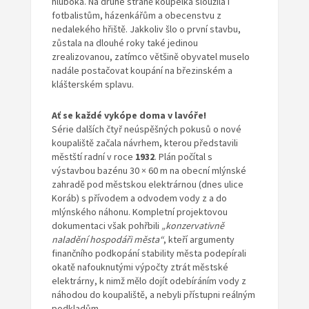
hluboká. Na druhé straně koupelka sloužila i
fotbalistům, házenkářům a obecenstvu z
nedalekého hřiště. Jakkoliv šlo o první stavbu,
zůstala na dlouhé roky také jedinou
zrealizovanou, zatímco většině obyvatel muselo
nadále postačovat koupání na březinském a
klášterském splavu.
Ať se každé vykópe doma v lavóře!
Série dalších čtyř neúspěšných pokusů o nové
koupaliště začala návrhem, kterou představili
městští radní v roce
1932
. Plán počítal s
výstavbou bazénu 30 × 60 m na obecní mlýnské
zahradě pod městskou elektrárnou (dnes ulice
Koráb) s přívodem a odvodem vody z a do
mlýnského náhonu. Kompletní projektovou
dokumentaci však pohřbili
„konzervativně
naladění hospodáři města“
, kteří argumenty
finančního podkopání stability města podepírali
okatě nafouknutými výpočty ztrát městské
elektrárny, k nimž mělo dojít odebíráním vody z
náhodou do koupaliště, a nebyli přístupni reálným
podkladům.