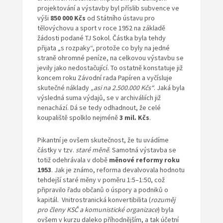
projektování a výstavby byl příslib subvence ve
výši
850 000 Kčs
od Státního ústavu pro
tělovýchovu a sport v roce 1952 na základě
žádosti podané TJ Sokol. Částka byla tehdy
přijata „s rozpaky“, protože co byly na jedné
straně ohromné peníze, na celkovou výstavbu se
jevily jako nedostačující. To ostatně konstatuje již
koncem roku Závodní rada Papíren a vyčísluje
skutečné náklady
„asi na 2.500.000 Kčs“
. Jaká byla
výsledná suma výdajů, se v archiváliích již
nenachází. Dá se tedy odhadnout, že celé
koupaliště spolklo nejméně
3 mil. Kčs
.
Pikantní je ovšem skutečnost, že tu uvádíme
částky v tzv.
staré měně
. Samotná výstavba se
totiž odehrávala v době
měnové
reformy roku
1953
. Jak je známo, reforma devalvovala hodnotu
tehdejší staré měny v poměru 1:5–1:50, což
připravilo řadu občanů o úspory a podniků o
kapitál. Vnitrostranická konvertibilita (
rozuměj
pro členy KSČ a komunistické organizace
) byla
ovšem v kurzu daleko příhodnějším, a tak účetní