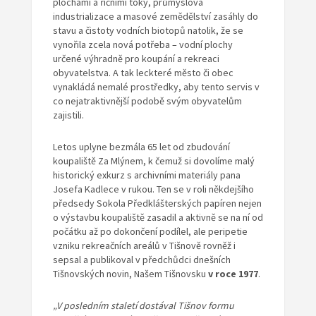
plochami a říčními toky, průmyslová
industrializace a masové zemědělství zasáhly do
stavu a čistoty vodních biotopů natolik, že se
vynořila zcela nová potřeba – vodní plochy
určené výhradně pro koupání a rekreaci
obyvatelstva. A tak leckteré město či obec
vynakládá nemalé prostředky, aby tento servis v
co nejatraktivnější podobě svým obyvatelům
zajistili.
Letos uplyne bezmála 65 let od zbudování
koupaliště Za Mlýnem, k čemuž si dovolíme malý
historický exkurz s archivními materiály pana
Josefa Kadlece v rukou. Ten se v roli někdejšího
předsedy Sokola Předklášterských papíren nejen
o výstavbu koupaliště zasadil a aktivně se na ní od
počátku až po dokončení podílel, ale peripetie
vzniku rekreačních areálů v Tišnově rovněž i
sepsal a publikoval v předchůdci dnešních
Tišnovských novin, Našem Tišnovsku
v roce 1977
.
„V posledním staletí dostával Tišnov formu