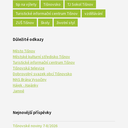
tip na výlety
Tišnovsko
TJ Sokol Tišnov
Turistické informační centrum Tišnov
vzdělávání
ZUŠ Tišnov
školy
životní styl
Důležité odkazy
Město Tišnov
Městské kulturní středisko Tišnov
Turistické informační centrum Tišnov
Tišnovská televize
Dobrovolný svazek obcí Tišnovsko
MAS Brána Vysočiny
Hájek - Hajánky
Jamné
Nejnovější příspěvky
Tišnovské noviny 7-8/2026