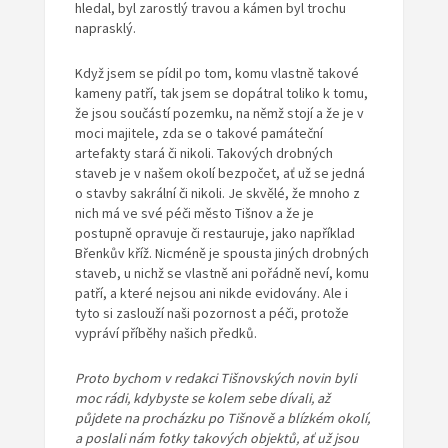
hledal, byl zarostlý travou a kámen byl trochu
naprasklý.
Když jsem se pídil po tom, komu vlastně takové
kameny patří, tak jsem se dopátral toliko k tomu,
že jsou součástí pozemku, na němž stojí a že je v
moci majitele, zda se o takové památeční
artefakty stará či nikoli. Takových drobných
staveb je v našem okolí bezpočet, ať už se jedná
o stavby sakrální či nikoli. Je skvělé, že mnoho z
nich má ve své péči město Tišnov a že je
postupně opravuje či restauruje, jako například
Břenkův kříž. Nicméně je spousta jiných drobných
staveb, u nichž se vlastně ani pořádně neví, komu
patří, a které nejsou ani nikde evidovány. Ale i
tyto si zaslouží naši pozornost a péči, protože
vypráví příběhy našich předků.
Proto bychom v redakci Tišnovských novin byli
moc rádi, kdybyste se kolem sebe dívali, až
půjdete na procházku po Tišnově a blízkém okolí,
a poslali nám fotky takových objektů, ať už jsou