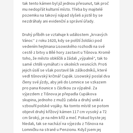
tak tento kámen byl již jednou přesunut, tak proč
mu nedopřát kulturní místo. Třeba by majitelé
pozemku na takový nápad slyšeli a jistě by se
nezdráhaly ani evidenční a správní úřady.
Druhý příběh se vztahuje k událostem „krvavých
Vánoc“ z roku 1620, kdy se polští žoldáci pod
vedením hejtmana Lisowského rozhodli na své
cestě z bitvy u Bílé hory zastavit u Tišnova. Kromě
toho, že město obklíčili a žádali „výpalné“, tak to
samé chtěli vymáhat i v okolních vesnicích. Proti
jejich úsilí se však postavil šik záškodníků, které
vedl tišnovský krčmář Cupák. Lisowský poslal dva
členy své jízdy, aby jeli do Lomnice se vzkazem
pro pana Kounice s částkou za výpalné. Za
výjezdem z Tišnova je přepadla Cupákova
skupina, jednoho z mužů zabila a druhý unikl a
vzbouřil polské vojáky. Na tomto místě se potom
objevil druhý křížový kámen 117 cm vysoký a 72
cm široký, je na něm kříž a meč. Pokud byste jej
hledali, tak se nachází na výjezdu z Tišnova na
Lomničku na straně u Penzionu. Když jsem jej