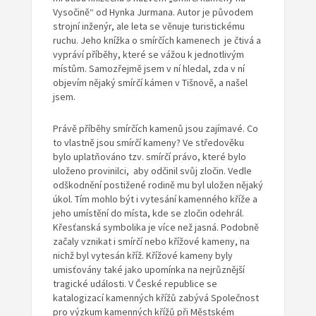
Vysočině“ od Hynka Jurmana. Autor je původem
strojní inženýr, ale leta se věnuje turistickému
ruchu. Jeho knížka o smírčích kamenech je čtivá a
vypráví příběhy, které se vážou k jednotlivým
místům. Samozřejmě jsem v ní hledal, zda v ní
objevím nějaký smírčí kámen v Tišnově, a našel
jsem.
Právě příběhy smírčích kamenů jsou zajímavé. Co
to vlastně jsou smírčí kameny? Ve středověku
bylo uplatňováno tzv. smírčí právo, které bylo
uloženo provinilci, aby odčinil svůj zločin. Vedle
odškodnění postižené rodině mu byl uložen nějaký
úkol. Tím mohlo být i vytesání kamenného kříže a
jeho umístění do místa, kde se zločin odehrál.
Křesťanská symbolika je více než jasná. Podobně
začaly vznikat i smírčí nebo křížové kameny, na
nichž byl vytesán kříž. Křížové kameny byly
umisťovány také jako upomínka na nejrůznější
tragické události. V České republice se
katalogizací kamenných křížů zabývá Společnost
pro výzkum kamenných křížů při Městském