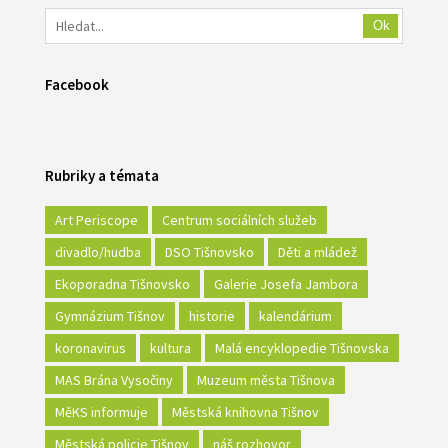
Ok
Facebook
Rubriky a témata
Art Periscope
Centrum sociálních služeb
divadlo/hudba
DSO Tišnovsko
Děti a mládež
Ekoporadna Tišnovsko
Galerie Josefa Jambora
Gymnázium Tišnov
historie
kalendárium
koronavirus
kultura
Malá encyklopedie Tišnovska
MAS Brána Vysočiny
Muzeum města Tišnova
MěKS informuje
Městská knihovna Tišnov
Městská policie Tišnov
náš rozhovor