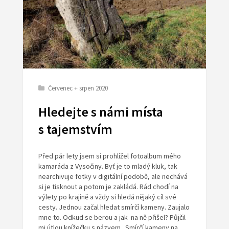
Červenec + srpen 2020
Hledejte s námi místa
s tajemstvím
Před pár lety jsem si prohlížel fotoalbum mého
kamaráda z Vysočiny. Byť je to mladý kluk, tak
nearchivuje fotky v digitální podobě, ale nechává
si je tisknout a potom je zakládá. Rád chodí na
výlety po krajině a vždy si hledá nějaký cíl své
cesty. Jednou začal hledat smírčí kameny. Zaujalo
mne to. Odkud se berou a jak na ně přišel? Půjčil
mi útlou knížečku s názvem „Smírčí kameny na