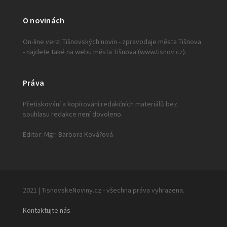
O novinách
On-line verzi Tišnovských novin - zpravodaje města Tišnova
- najdete také na webu města Tišnova (www.tisnov.cz).
Práva
Přetiskování a kopírování redakčních materiálů bez
souhlasu redakce není dovoleno.
Editor: Mgr. Barbora Kovářová
2021 | TisnovskeNoviny.cz - všechna práva vyhrazena.
Kontaktujte nás