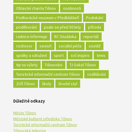
Oblastní charita Tišnov
osobnosti
Podhorácké muzeum v Předklášteří
Podnikání
poděkování
psalo se před 50 lety
příroda
radnice informuje
RC Studánka
reportáž
rozhovor
senioři
sociální péče
soutěž
spolky a sdružení
sport
svč inspiro
tenis
tip na výlety
Tišnovsko
TJ Sokol Tišnov
Turistické informační centrum Tišnov
vzdělávání
ZUŠ Tišnov
školy
životní styl
Důležité odkazy
Město Tišnov
Městské kulturní středisko Tišnov
Turistické informační centrum Tišnov
Tišnovská televize