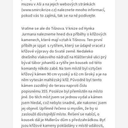
muzeu v Aši a na jejich webových stránkách
(www.smircikrize.cz) naleznete mnoho informací,
pokud vás to zajímá, tak se na ně podívejte.
Vraťme se ale do Tišnova. V knize od Hynka
Jurmana nalezneme hned dva příběhy o křížových
kamenech, které mají vztah k Tišnovu. Ten první
příběh je spjat s rytířem, který se údajně vracel z
křížové výpravy do Svaté země. Nedaleko
dnešního vlakového nádraží na Klášterské ulici prý
býval tábor johanitů a rytíře jen kousek od této
komandy někdo zabil. Na tom místě byl vztyčen
křížový kámen 90 cm vysoký a 62 cm široký a je na
něm vytesán maltézský kříž. Původně byl tento
kámen zazděný do terasu naproti číslu
popisnému 355. Posléze byl přemístěn na místo
jiné. Do těch míst jsem se jednou vydal a kámen
jsem hledal, což nebylo snadné, ale nakonec jsem
jej objevil. Upřímně řečeno si myslím, že by si
zasloužil důstojnější místo. Řešení se nabízí, o
kousek dál je Mullerův dům s předzahrádkou. Byť
jsou křížové kameny pokládány v místě události,