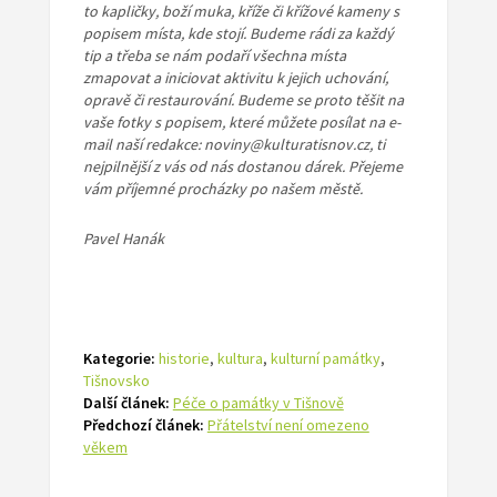
to kapličky, boží muka, kříže či křížové kameny s
popisem místa, kde stojí. Budeme rádi za každý
tip a třeba se nám podaří všechna místa
zmapovat a iniciovat aktivitu k jejich uchování,
opravě
či restaurování. Budeme se proto těšit na
vaše fotky s popisem, které můžete posílat na e-
mail naší redakce: noviny@kulturatisnov.cz, ti
nejpilnější z vás od nás dostanou dárek. Přejeme
vám příjemné procházky po našem městě.
Pavel Hanák
Kategorie:
historie
,
kultura
,
kulturní památky
,
Tišnovsko
Další článek:
Péče o památky v Tišnově
Předchozí článek:
Přátelství není omezeno
věkem